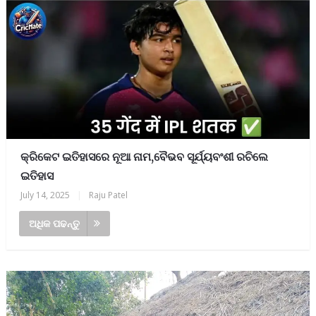
କ୍ରିକେଟ ଇତିହାସରେ ନୂଆ ନାମ,ବୈଭବ ସୂର୍ଯ୍ୟବଂଶୀ ରଚିଲେ
ଇତିହାସ
July 14, 2025
|
Raju Patel
ଅଧିକ ପଢନ୍ତୁ