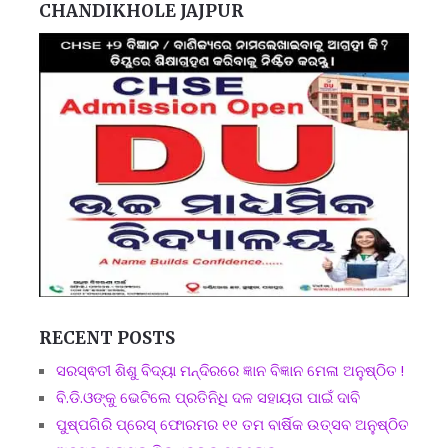
CHANDIKHOLE JAJPUR
RECENT POSTS
ସରସ୍ଵତୀ ଶିଶୁ ବିଦ୍ୟା ମନ୍ଦିରରେ ଜ୍ଞାନ ବିଜ୍ଞାନ ମେଳା ଅନୁଷ୍ଠିତ !
ବି.ଡି.ଓଙ୍କୁ ଭେଟିଲେ ପ୍ରତିନିଧି ଦଳ ସହାୟତା ପାଇଁ ଦାବି
ପୁଷ୍ପଗିରି ପ୍ରେସ୍ ଫୋରମର ୧୧ ତମ ବାର୍ଷିକ ଉତ୍ସବ ଅନୁଷ୍ଠିତ