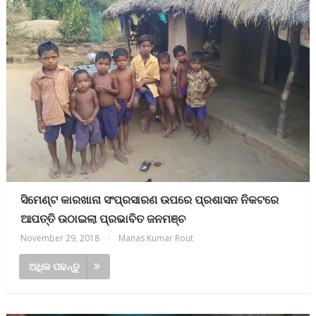
ସିମେଣ୍ଟ କାରଖାନା ସଂପ୍ରସାରଣ ଉପରେ ପ୍ରଶାସନ ନିକଟରେ
ଆପତ୍ତି ଉଠାଇଲା ପ୍ରଭାବିତ ଜନମଞ୍ଚ
November 29, 2018
|
Manas Kumar Rout
ଅଧିକ ପଢନ୍ତୁ