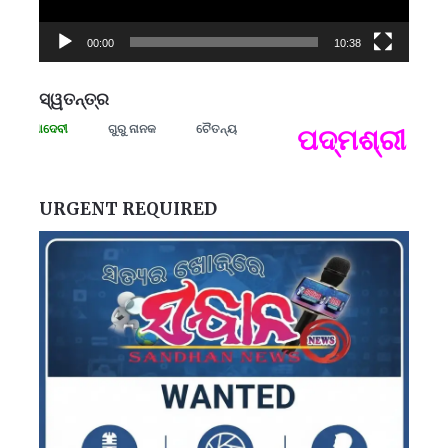
00:00
10:38
ସ୍ୱତନ୍ତ୍ର
ରମାଦେବୀ
ଗୁରୁ ନାନକ
ଚୈତନ୍ୟ
ପଦ୍ମଶ୍ରୀ ଜୟନ୍
ପ
B
ପ
URGENT REQUIRED