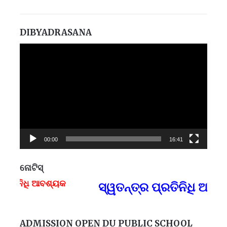
DIBYADRASANA
Video
Player
00:00
16:41
ନୋଟିସ୍
ି ଆବଶ୍ୟକ
ସ୍ୱତନ୍ତ୍ର ପ୍ରତିନିଧି ଆବଶ୍ୟ
F
ADMISSION OPEN DU PUBLIC SCHOOL