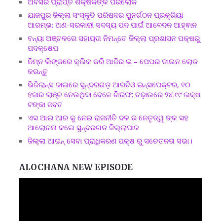
ଅବସର ପ୍ରାପ୍ତ ଶିକ୍ଷକଙ୍କ ପରଲୋକ
ଯାଜପୁର ଜିଲ୍ଲା ସଂସ୍କୃତି ପରିଷଦର ପୁନର୍ଗଠନ ପ୍ରକ୍ରିୟା
ଆରମ୍ଭ: ଅଣ-ସରକାରୀ ସଦସ୍ୟ ପଦ ପାଇଁ ଆବେଦନ ଆହ୍ଵାନ
ବନ୍ୟା ଅଞ୍ଚଳରେ ସହାୟତା ନିମନ୍ତେ ଜିଲ୍ଲା ପ୍ରଶାସନ ପକ୍ଷରୁ
ପଦକ୍ଷେପ
ନିମ୍ନ ଲିଙ୍କରେ କ୍ଲିକ କରି ଆଜିର ଇ – ପେପର ଡାଉନ ଲୋଡ
କରନ୍ତୁ
ଭିଜିଲାନ୍ସ ଜାଲରେ ସୁନ୍ଦରଗଡ଼ ଆରଟିଓ ଇନ୍ସପେକ୍ଟର, ୧୦
ହଜାର ଲାଞ୍ଚ ନେଉଥିବା ବେଳେ ଗିରଫ; ଚଢ଼ାଉରେ ୨୪.୯୯ ଲକ୍ଷ
ଟଙ୍କା ଜବତ
ଏସ ଆଇ ଆର କୁ ନେଇ ରାଜନୀତି ଦଳ ର ନେତୃତ୍ୱ ଙ୍କ ସହ
ଆଲୋଚନା କଲେ ସୁନ୍ଦରଗଡ ଜିଲ୍ଲାପାଳ
ଜିଲ୍ଲା ଆଇନ୍ ସେବା ପ୍ରାଧିକରଣ ପକ୍ଷ ରୁ ସଚେତନତା ସଭା।
ALOCHANA NEW EPISODE
Video
Player