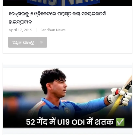
ଚେନ୍ନାଇକୁ ୬ ଓ୍ଵିକେଟରେ ପରାସ୍ତ କଲା ସନରାଇଜରର୍ସ
ହାଇଦ୍ରାବାଦ
April 17, 2019
|
Sandhan News
ଅଧିକ ପଢନ୍ତୁ