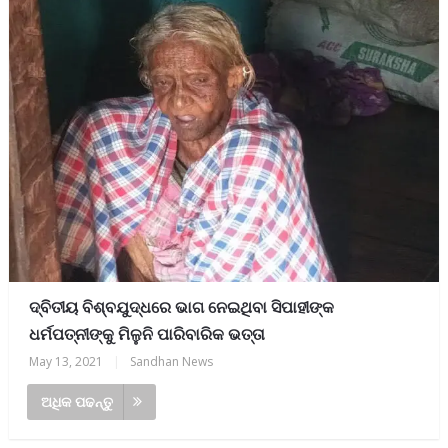
ଦ୍ବିତୀୟ ବିଶ୍ବଯୁଦ୍ଧରେ ଭାଗ ନେଇଥିବା ସିପାହୀଙ୍କ
ଧର୍ମପତ୍ନୀଙ୍କୁ ମିଳୁନି ପାରିବାରିକ ଭତ୍ତା
May 13, 2021
|
Sandhan News
ଅଧିକ ପଢନ୍ତୁ