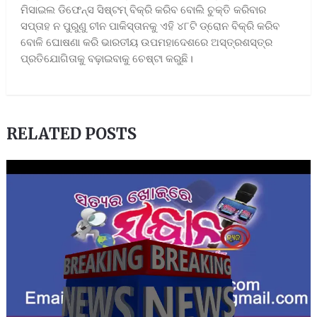
ମିସାଇଲ ଡିଫେନ୍ସ ସିଷ୍ଟମ୍‌ ବିକ୍ରି କରିବ ବୋଲି ଚୁକ୍ତି କରିବାର
ସପ୍ତାହ ନ ପୁରୁଣୁ ଚୀନ ପାକିସ୍ତାନକୁ ଏହି ୪୮ଟି ଡ୍ରୋନ ବିକ୍ରି କରିବ
ବୋଳି ଘୋଷଣା କରି ଭାରତୀୟ ଉପମହାଦେଶରେ ଅସ୍ତ୍ରଶସ୍ତ୍ର
ପ୍ରତିଯୋଗିତାକୁ ବଢ଼ାଇବାକୁ ଚେଷ୍ଟା କରୁଛି।
RELATED POSTS