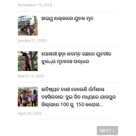
November 10, 2018
ହାଇୱ।ଧକ୍କାରେ ଯୁବକ ମୃତ
January 31, 2020
ପୋଖରୀ ହୁଡ଼ା କଦମ୍ବ ଗଛରେ ଯୁବତୀର
ଝୁଲନ୍ତା ମୃତଦେହ ଉଦ୍ଧାର
March 13, 2020
ଭବିଷ୍ୟତ ବାଣୀ ଦେଲେଣି ର୍ଧର୍ମଶାଳା
ତହସିଲଦାର: ଦୁଇ ଦିନ ମଧ୍ୟରେ ଯାଜପୁର
ଜିଲ୍ଲାରେ 100 ରୁ 150 କରୋନା...
April 25, 2020
NEXT »