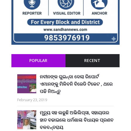
POPULAR
RECENT
ନବୀନଙ୍କ ଗୁଇନ୍ଦା ଦେଲା ରିପୋର୍ଟ
ଏମାନଙ୍କୁ ମିଳିବନି ବିଜେଡି ଟିକେଟ , ଥରେ
ପଢି ନିଅନ୍ତୁ
February 23, 2019
ମୃତ୍ୟୁ ସହ ଲଢୁଛି ଅଭିଲିପ୍ସା, ସହାୟତାର
ହାତ ବଢାଇଲେ ଧର୍ମଶାଳା ବିଧାୟକ ପ୍ରଣବ
ବଳବନ୍ତରାୟ