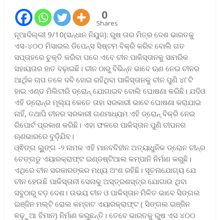
0
Shares
ନୂଆଦିଲ୍ଲୀ 9/10(ସନ୍ଧାନ ନିୟୁଜ): ରୁଷ ତାର ମିତ୍ର ଦେଶ ଭାରତକୁ
ଏସ-୪୦୦ ମିସାଇଲ ଡିପେନ୍ସ ସିଷ୍ଟମ ବିକ୍ରି କରିବ ବୋଲିି ଗତ
ସପ୍ତାହରେ ଚୁକ୍ତି କରିବା ପରେ ଏବେ ଚୀନ ପାକିସ୍ତାନକୁ ସାମରିକ
ସହାୟତାର ହାତ ବଢ଼ାଇଛି। ଚୀନ ଠାରୁ ବିଭିନ୍ନ ଭାବେ ଋଣ ନେଇ ଚୀନର
ଆର୍ଥିକ ଚାପ ତଳେ ଦବି ହୋଇ ରହିଥିବା ପାକିସ୍ତାନକୁ ଚୀନ ପୁଣି ୪୮ଟି
ହାଇ ଏଣ୍ଡ ମିଲିଟାରି ଡ୍ରୋନ୍‌ ଯୋଗାଇବ ବୋଲି ଘୋଷଣା କରିଛି। ଯଦିଓ
ଏହି ଡ୍ରୋନ୍‌ର ମୂଲ୍ୟ କେତେ ତାହା ସରକାରୀ ଭାବେ ଘୋଷଣା କରାଯାଇ
ନାହିଁ, ତଥାପି ଚୀନର ସରକାରୀ ଗଣମାଧ୍ୟମ ଏହି ଡ୍ରୋନ୍‌ ବିକ୍ରି ନେଇ
ରିପୋର୍ଟ ପ୍ରକାଶ କରିଛି। ଏହା ଫଳରେ ପାକିସ୍ତାନ ପୁଣି ଚୀପନର
ଋଣଭାରରେ ବୁଡ଼ିଯିବ।
ଓ୍ଵିଙ୍ଗ ଲୁୁଙ୍ଗ -୨ ନାମକ ଏହି ମାନବବିହୀନ ଅତ୍ୟାଧୁନିକ ଡ୍ରୋନ ଚୀନ୍‌ର
ଚେଙ୍ଗଡୁ ଏୟାରକ୍ରାଫ୍ଟ ଇଣ୍ଡଷ୍ଟିଆଲ କମ୍ପାନି ନିର୍ମାଣ କରୁଛି।
ଏଥିରେ ଚୀନ ସରକାରଙ୍କର ମଧ୍ୟ ଅଂଶ ରହିଛି। ସୂଚନାଯୋଗ୍ୟ ଯେ
ଚୀନ ହେଉଛି ପାକିସ୍ତାନୀ ସେନାକୁ ଅସ୍ତ୍ରଶସ୍ତ୍ର ଯୋଗାଉ ଥିବା
ସବୁଠାରୁ ବଡ଼ ଦେଶ। ଉଭୟ ଚୀନ ଓ ପାକିସ୍ତାନ ମିଳିତ ଭାବେ ସିଙ୍ଗଲ
ଇଞ୍ଜିନ ମଲ୍ଟି ରୋଲ କମ୍ବାଟ ଏୟାରକ୍ରାଫ୍ଟ ( ସିଙ୍ଗଲ ଇଞ୍ଜିନ
ଳଢ଼ୁଆ ବିମାନ) ନିର୍ମାଣ କରୁଛନ୍ତି। ତେବେ ଭାରତକୁ ରୁଷ ଏସ ୪୦୦