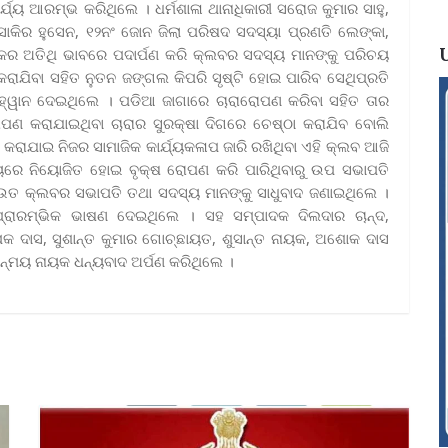
୍ୟ ଆରମ୍ଭ କରିଥିଲେ । ଧର୍ମଶାଳା ଥାନାଧିକାରୀ ସରୋଜ କୁମାର ସାହୁ,
ାକିର ହୁସେନ, ୧୨ନଂ ଜୋନ ଜିଲା ପରିଷଦ ସଦସ୍ୟା ପ୍ରଣତି ଲେଙ୍କା,
ନ କର ଅତିଥି ଭାବରେ ପଦାର୍ପଣ କରି କ୍ଲବର ସଦସ୍ୟ ମାନଙ୍କୁ ପରିଚୟ
ରାଯିବା ସହିତ ନୁତନ ଜଙ୍ଗଲ କିପରି ସୃଷ୍ଟି ହୋଇ ପାରିବ ସେଥିପ୍ରତି
ଆହ୍ୱାନ ଦେଇଥିଲେ । ପଡିଆ ଜାଗାରେ ଚାରାରୋପଣ କରିବା ସହିତ ତାର
ଣ କରାଯାଇଥିବା ଚାରାର ସୁରକ୍ଷା ଦିଗରେ ଚେଷ୍ଠା କରାଯିବ ବୋଲି
 କରାଯାଇ ନିଜର ସାମାଜିକ କାର୍ଯ୍ୟକଳାପ ଜାରି ରଖିଥିବା ଏହି କ୍ଲବ ଆଜି
୍ୟରେ ନିୟୋଜିତ ହୋଇ ବୃକ୍ଷ ରୋପଣ କରି ପାରିଥିବାରୁ ଉପ ସଭାପତି
ରାଉତ କ୍ଲବର ସଭାପତି ତଥା ସଦସ୍ୟ ମାନଙ୍କୁ ସାଧୁବାଦ ଜଣାଇଥିଲେ ।
ପ୍ରାରମ୍ଭିକ ଭାଷଣ ଦେଇଥିଲେ । ସହ ସମ୍ପାଦକ ଦିଲଦାର ଚାନ୍ଦ,
 ଦାସ, ସୁଶାନ୍ତ କୁମାର ଗୋଚ୍ଛାୟତ, ଶୁସାନ୍ତ ନାୟକ, ଅଶୋକ ଦାସ
ନ୍ମୟ ନାୟକ ଧନ୍ୟବାଦ ଅର୍ପଣ କରିଥିଲେ ।