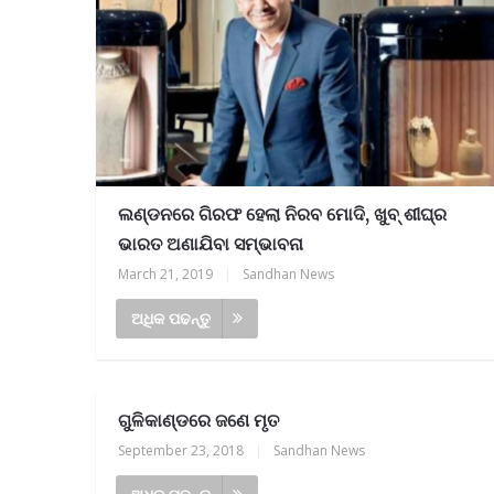
ଲଣ୍ଡନରେ ଗିରଫ ହେଲା ନିରବ ମୋଦି, ଖୁବ୍‌ ଶୀଘ୍ର
ଭାରତ ଅଣାଯିବା ସମ୍ଭାବନା
March 21, 2019
|
Sandhan News
ଅଧିକ ପଢନ୍ତୁ
ଗୁଳିକାଣ୍ଡରେ ଜଣେ ମୃତ
September 23, 2018
|
Sandhan News