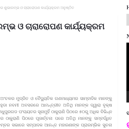
ବର ଶୁଭାରମ୍ଭ ଓ ଚାରାରୋପଣ କାର୍ଯ୍ୟକ୍ରମ ଅନୁଷ୍ଠିତ
ରମ୍ଭ ଓ ଚାରାରୋପଣ କାର୍ଯ୍ୟକ୍ରମ
V
P
 ଅଂଚଳର ମୁଦ୍ରିତ ଓ ବୈଦ୍ୟୁତିକ ଗଣମାଧ୍ୟମର ସାମ୍ବାଦିକ ମାନଙ୍କୁ
ାହୁଡା ନବମୀ ଅବସରରେ ଆମନ୍ତ୍ରୀତ ଅତିଥି ମାନଙ୍କ ଦ୍ୱାରା ବୃକ୍ଷ
ୁରଗଡ ପଂଚାୟତର ସୂନାମୁହିଁ ଠାକୁରାଣି ପିଠରେ ୫୦ରୁ ଅଧିକ ବିଭିନ୍ନ
ସ
ାକୁରାଣି ପିଠରେ ପୂଜାର୍ଚ୍ଚନା ପରେ ଅତିଥି ମାନଙ୍କୁ ସମ୍ବର୍ଦ୍ଧିତ
ପଦ୍ମଶ୍ରୀ ଜୟନ୍ତ ମହାପାତ୍
ମ୍ବର ସଭାରେ ସମ୍ପାଦକ ଆନନ୍ଦ ମହାରଣାଙ୍କ ପ୍ରାରମ୍ଭିକ ସୁଚନା