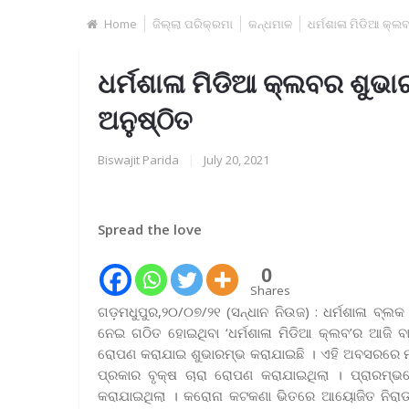
Home
ଜିଲ୍ଲା ପରିକ୍ରମା
କନ୍ଧମାଳ
ଧର୍ମଶାଳା ମିଡିଆ କ୍ଲ
ଧର୍ମଶାଳା ମିଡିଆ କ୍ଲବର ଶୁଭା
ଅନୁଷ୍ଠିତ
Biswajit Parida
|
July 20, 2021
Spread the love
0
Shares
ଗଡ଼ମଧୁପୁର,୨୦/୦୭/୨୧ (ସନ୍ଧାନ ନିଉଜ) : ଧର୍ମଶାଳା ବ୍ଲକ
ନେଇ ଗଠିତ ହୋଇଥିବା ‘ଧର୍ମଶାଳା ମିଡିଆ କ୍ଲବ’ର ଆଜି ବ
ରୋପଣ କରାଯାଇ ଶୁଭାରମ୍ଭ କରାଯାଇଛି । ଏହି ଅବସରରେ ମଧୁପ
ପ୍ରକାର ବୃକ୍ଷ ଚାରା ରୋପଣ କରାଯାଇଥିଲା । ପ୍ରାରମ୍ଭରେ ଠ
କରାଯାଇଥିଲା । କରୋନା କଟକଣା ଭିତରେ ଆୟୋଜିତ ନିରାଡ