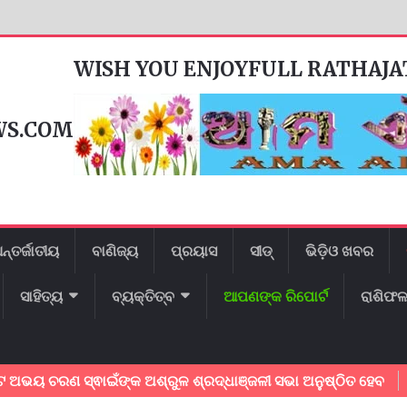
WISH YOU ENJOYFULL RATHAJ
WS.COM
ନ୍ତର୍ଜାତୀୟ
ବାଣିଜ୍ୟ
ପ୍ରୟାସ
ସୀଡ୍
ଭିଡ଼ିଓ ଖବର
ସାହିତ୍ୟ
ବ୍ୟକ୍ତିତ୍ବ
ଆପଣଙ୍କ ରିପୋର୍ଟ
ରାଶିଫ
ଣ ସ୍ଵାଇଁଙ୍କ ଅଶ୍ରୁଳ ଶ୍ରଦ୍ଧାଞ୍ଜଳୀ ସଭା ଅନୁଷ୍ଠିତ ହେବ
ବନ୍