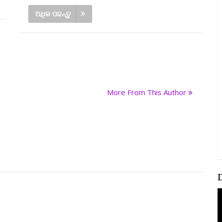
ଅଧିକ ପଢନ୍ତୁ
More From This Author
V
P