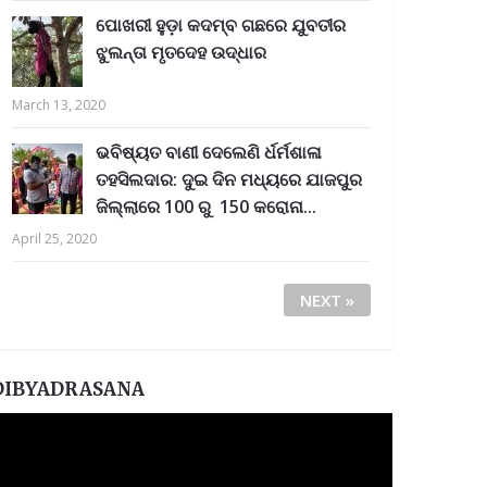
ପୋଖରୀ ହୁଡ଼ା କଦମ୍ବ ଗଛରେ ଯୁବତୀର
ଝୁଲନ୍ତା ମୃତଦେହ ଉଦ୍ଧାର
March 13, 2020
ଭବିଷ୍ୟତ ବାଣୀ ଦେଲେଣି ର୍ଧର୍ମଶାଳା
ତହସିଲଦାର: ଦୁଇ ଦିନ ମଧ୍ୟରେ ଯାଜପୁର
ଜିଲ୍ଲାରେ 100 ରୁ 150 କରୋନା...
April 25, 2020
NEXT »
DIBYADRASANA
ideo
layer