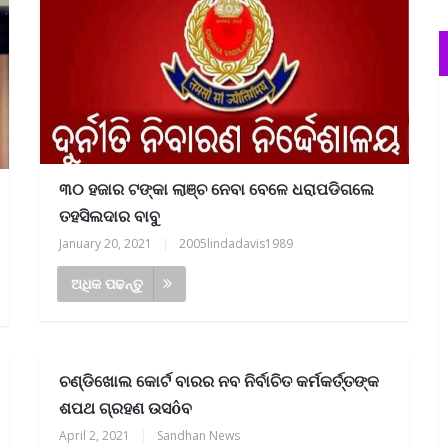
୩୦ ହଜାର ଟଙ୍କା ଲାଞ୍ଚ ନେବା ବେଳେ ଧରାପଡିଗଲେ
ତହସିଲଦାର ବାବୁ
January 20, 2021
|
2005lindadavis1989
ଅଧିକ ପଢନ୍ତୁ
ଚଣ୍ଡିଖୋଲ କୋର୍ଟ ବାରର ନବ ନିର୍ବାଚିତ କର୍ମକର୍ତ୍ତଙ୍କ
ଶପଥ ଗ୍ରହଣ ଉସôବ
April 2, 2021
|
Sandhan News