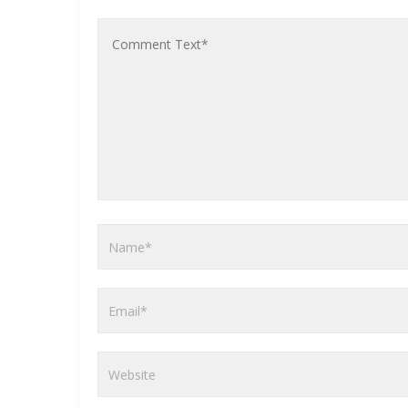
୍ତ୍ର ପ୍ରତିନିଧି ଆବଶ୍ୟକ, ଯୋଗାଯୋଗ-୯୪୩୭