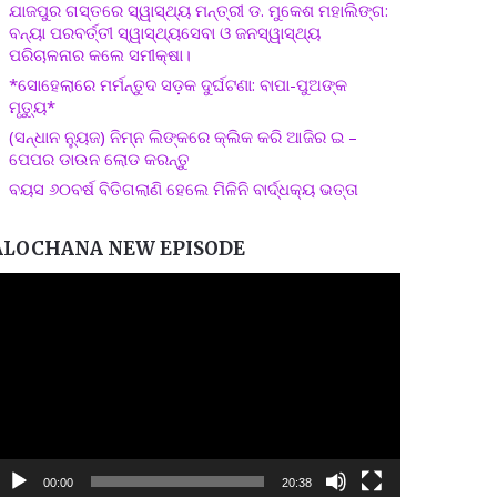
ଯାଜପୁର ଗସ୍ତରେ ସ୍ୱାସ୍ଥ୍ୟ ମନ୍ତ୍ରୀ ଡ. ମୁକେଶ ମହାଲିଙ୍ଗ:
ବନ୍ୟା ପରବର୍ତ୍ତୀ ସ୍ୱାସ୍ଥ୍ୟସେବା ଓ ଜନସ୍ୱାସ୍ଥ୍ୟ
ପରିଚାଳନାର କଲେ ସମୀକ୍ଷା।
*ସୋହେଲାରେ ମର୍ମନ୍ତୁଦ ସଡ଼କ ଦୁର୍ଘଟଣା: ବାପା-ପୁଅଙ୍କ
ମୃତ୍ୟୁ*
(ସନ୍ଧାନ ନ୍ୟୁଜ) ନିମ୍ନ ଲିଙ୍କରେ କ୍ଲିକ କରି ଆଜିର ଇ –
ପେପର ଡାଉନ ଲୋଡ କରନ୍ତୁ
ବୟସ ୬୦ବର୍ଷ ବିତିଗଲାଣି ହେଲେ ମିଳିନି ବାର୍ଦ୍ଧକ୍ୟ ଭତ୍ତା
ALOCHANA NEW EPISODE
ideo
layer
00:00
20:38