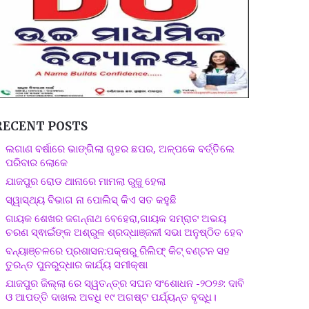
RECENT POSTS
ଲଗାଣ ବର୍ଷାରେ ଭାଙ୍ଗିଲା ଗୃହର ଛପର, ଅଳ୍ପକେ ବର୍ତ୍ତିଲେ
ପରିବାର ଲୋକେ
ଯାଜପୁର ରୋଡ ଥାନାରେ ମାମଲା ରୁଜୁ ହେଲା
ସ୍ୱାସ୍ଥ୍ୟ ବିଭାଗ ନା ପୋଲିସ୍ କିଏ ସତ କହୁଛି
ଗାୟକ ଶେଖର ଜଗନ୍ନାଥ ବେହେରା,ଗାୟକ ସମ୍ରାଟ ଅଭୟ
ଚରଣ ସ୍ଵାଇଁଙ୍କ ଅଶ୍ରୁଳ ଶ୍ରଦ୍ଧାଞ୍ଜଳୀ ସଭା ଅନୁଷ୍ଠିତ ହେବ
ବନ୍ୟାଞ୍ଚଳରେ ପ୍ରଶାସନ:ପକ୍ଷରୁ ରିଲିଫ୍ କିଟ୍ ବଣ୍ଟନ ସହ
ତୁରନ୍ତ ପୁନରୁଦ୍ଧାର କାର୍ଯ୍ୟ ସମୀକ୍ଷା
ଯାଜପୁର ଜିଲ୍ଲା ରେ ସ୍ୱତନ୍ତ୍ର ସଘନ ସଂଶୋଧନ -୨୦୨୬: ଦାବି
ଓ ଆପତ୍ତି ଦାଖଲ ଅବଧି ୧୯ ଅଗଷ୍ଟ ପର୍ଯ୍ୟନ୍ତ ବୃଦ୍ଧି।