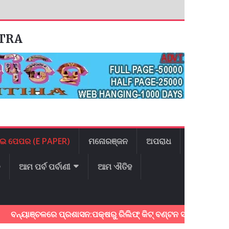
ATRA
ଇ ପେପର (E PAPER)
ମନୋରଞ୍ଜନ
ଅପରାଧ
ଳ
ଆମ ପର୍ବ ପର୍ବାଣୀ
ଆମ ଐତିହ
ୟାଞ୍ଚଳରେ ପ୍ରଶାସନ:ପକ୍ଷରୁ ରିଲିଫ୍ କିଟ୍ ବଣ୍ଟନ ସହ ତୁରନ୍ତ ପୁନରୁଦ୍ଧାର 