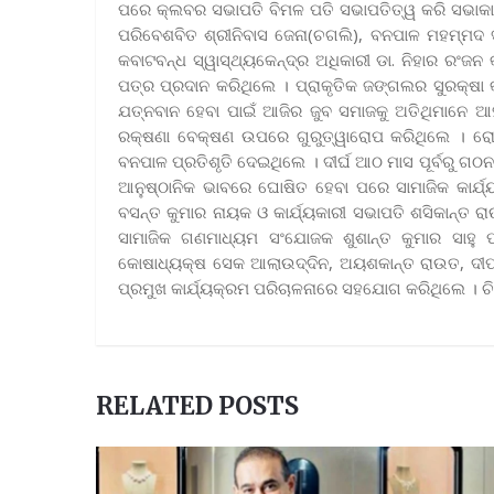
ପରେ କ୍ଲବର ସଭାପତି ବିମଳ ପତି ସଭାପତିତ୍ୱ କରି ସଭାକାର୍ଯ
ପରିବେଶବିତ ଶ୍ରୀନିବାସ ଜେନା(ଚଗଲି), ବନପାଳ ମହମ୍ମଦ ସ
କବାଟବନ୍ଧ ସ୍ୱାସ୍ଥ୍ୟକେନ୍ଦ୍ର ଅଧିକାରୀ ଡା. ନିହାର ରଂଜ
ପତ୍ର ପ୍ରଦାନ କରିଥିଲେ । ପ୍ରାକୃତିକ ଜଙ୍ଗଲର ସୁରକ୍ଷା କ
ଯତ୍ନବାନ ହେବା ପାଇଁ ଆଜିର ଜୁବ ସମାଜକୁ ଅତିଥିମାନେ 
ରକ୍ଷଣା ବେକ୍ଷଣ ଉପରେ ଗୁରୁତ୍ୱାରୋପ କରିଥିଲେ । ରୋପ
ବନପାଳ ପ୍ରତିଶୃତି ଦେଇଥିଲେ । ଦୀର୍ଘ ଆଠ ମାସ ପୂର୍ବରୁ ଗଠନ
ଆନୁଷ୍ଠାନିକ ଭାବରେ ଘୋଷିତ ହେବା ପରେ ସାମାଜିକ କାର୍ଯ
ବସନ୍ତ କୁମାର ନାୟକ ଓ କାର୍ଯ୍ୟକାରୀ ସଭାପତି ଶସିକାନ୍ତ 
ସାମାଜିକ ଗଣମାଧ୍ୟମ ସଂଯୋଜକ ଶୁଶାନ୍ତ କୁମାର ସାହୁ 
କୋଷାଧ୍ୟକ୍ଷ ସେକ ଆଲାଉଦ୍ଦିନ, ଅୟଶକାନ୍ତ ରାଉତ, ଦୀପକ
ପ୍ରମୁଖ କାର୍ଯ୍ୟକ୍ରମ ପରିଚାଳନାରେ ସହଯୋଗ କରିଥିଲେ । ଚି
RELATED POSTS