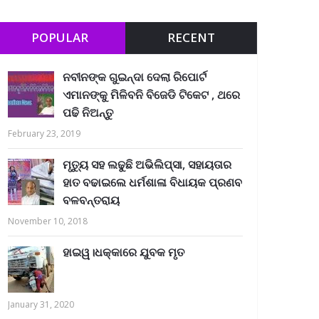
POPULAR
RECENT
ନବୀନଙ୍କ ଗୁଇନ୍ଦା ଦେଲା ରିପୋର୍ଟ
ଏମାନଙ୍କୁ ମିଳିବନି ବିଜେଡି ଟିକେଟ , ଥରେ
ପଢି ନିଅନ୍ତୁ
February 23, 2019
ମୃତ୍ୟୁ ସହ ଲଢୁଛି ଅଭିଲିପ୍ସା, ସହାୟତାର
ହାତ ବଢାଇଲେ ଧର୍ମଶାଳା ବିଧାୟକ ପ୍ରଣବ
ବଳବନ୍ତରାୟ
November 10, 2018
ହାଇୱ।ଧକ୍କାରେ ଯୁବକ ମୃତ
January 31, 2020