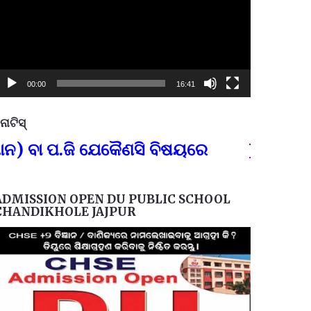
00:00
16:41
ୋଟିସ୍
ପ୍ରତିନି
ା ପ.ଜି ଯେକୈଣସି ବିଷୟରେ
FOR GOVT
ADMISSION OPEN DU PUBLIC SCHOOL
CHANDIKHOLE JAJPUR