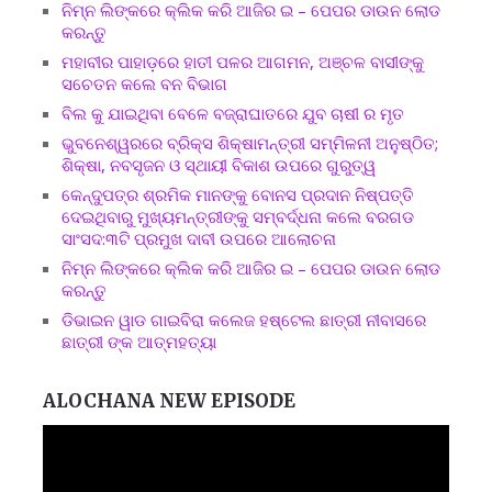
ନିମ୍ନ ଲିଙ୍କରେ କ୍ଲିକ କରି ଆଜିର ଇ – ପେପର ଡାଉନ ଲୋଡ
କରନ୍ତୁ
ମହାବୀର ପାହାଡ଼ରେ ହାତୀ ପଳର ଆଗମନ, ଅଞ୍ଚଳ ବାସୀଙ୍କୁ
ସଚେତନ କଲେ ବନ ବିଭାଗ
ବିଲ କୁ ଯାଇଥିବା ବେଳେ ବଜ୍ରାଘାତରେ ଯୁବ ଚାଷୀ ର ମୃତ
ଭୁବନେଶ୍ୱରରେ ବ୍ରିକ୍ସ ଶିକ୍ଷାମନ୍ତ୍ରୀ ସମ୍ମିଳନୀ ଅନୁଷ୍ଠିତ;
ଶିକ୍ଷା, ନବସୃଜନ ଓ ସ୍ଥାୟୀ ବିକାଶ ଉପରେ ଗୁରୁତ୍ୱ
କେନ୍ଦୁପତ୍ର ଶ୍ରମିକ ମାନଙ୍କୁ ବୋନସ ପ୍ରଦାନ ନିଷ୍ପତ୍ତି
ଦେଇଥିବାରୁ ମୁଖ୍ୟମନ୍ତ୍ରୀଙ୍କୁ ସମ୍ବର୍ଦ୍ଧନା କଲେ ବରଗଡ
ସାଂସଦ:୩ଟି ପ୍ରମୁଖ ଦାବୀ ଉପରେ ଆଲୋଚନା
ନିମ୍ନ ଲିଙ୍କରେ କ୍ଲିକ କରି ଆଜିର ଇ – ପେପର ଡାଉନ ଲୋଡ
କରନ୍ତୁ
ଡିଭାଇନ ୱାଡ ଗାଇବିରା କଲେଜ ହଷ୍ଟେଲ ଛାତ୍ରୀ ନୀବାସରେ
ଛାତ୍ରୀ ଙ୍କ ଆତ୍ମହତ୍ୟା
ALOCHANA NEW EPISODE
Video
Player