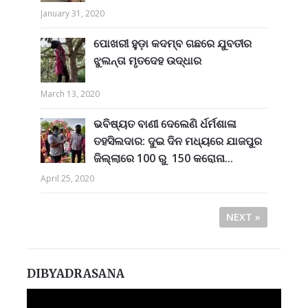
January 31, 2020
ପୋଖରୀ ହୁଡ଼ା କଦମ୍ବ ଗଛରେ ଯୁବତୀର
ଝୁଲନ୍ତା ମୃତଦେହ ଉଦ୍ଧାର
March 13, 2020
ଭବିଷ୍ୟତ ବାଣୀ ଦେଲେଣି ର୍ଧର୍ମଶାଳା
ତହସିଲଦାର: ଦୁଇ ଦିନ ମଧ୍ୟରେ ଯାଜପୁର
ଜିଲ୍ଲାରେ 100 ରୁ 150 କରୋନା...
April 25, 2020
NEXT »
DIBYADRASANA
Video