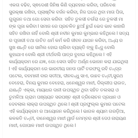
ଏକତା ବଢିବ, ସ୍ଵଦେଶୀ ଜିନିଷ କିଣି ବ୍ୟବହାର କରିବା, ପରିବେଶ
ସୁରକ୍ଷା ରଖିବା, ପ୍ଲାଷ୍ଟିକ ବର୍ଜନ କରିବା, ନିଜ ଘରେ ଥିବା ମାତା ପିତା,
ଗୁରୁଜନ ତଥା ଗୋ ସେବା କରିବା ସହିତ ତୁଳସୀ ଚଉଁରା ରେ ତୁଳସୀ ମା
ଙ୍କ ପୂଜା କରିବା l ସମାଜ ରେ ପ୍ରଚଳିତ ଛୁଆଁ ଛୁଇଁ ଭେଦ ଭାବ କାହାରି
ସହିତ ରଖିବା ନାହିଁ ବୋଲି ଶ୍ରୀ ନବୀନ କୁମାର କୁମ୍ଭାର କହିଥିଲେ l ସତ୍ୟ
ର ପୂଜାରୀ ତଥା ଉଚିତ ଧର୍ମ କର୍ମ କରି ଜୀବନ ଯାପନ କରିବା, ଅନ୍ୟ ର
ସୁଖ ଶାନ୍ତି ରେ ସାମିଲ ହୋଇ ଚାଲିବା ବ୍ୟକ୍ତି ଙ୍କୁ ହିନ୍ଦୁ ବୋଲି
କୁହାଯାଏ ବୋଲି ଶ୍ରୀ ତୀର୍ଥବାସି ପାତ୍ର ବୁଝାଇ କହିଥିଲେ l ଏହି
କାର୍ଯ୍ୟକ୍ରମ ରେ ଯଜ୍ଞ, ଗୋ ସେବା ସହିତ ଅର୍ଣ୍ଣ ଭୋଜନ କରା ଯାଇଥିଲା
l ଏହି କାର୍ଯ୍ୟକ୍ରମ ରେ ଭାରତୀୟ ଜନତା ପାର୍ଟି ତରଫରୁ ରବି ଚନ୍ଦ୍ର
ପଟେଲ, ବନମାଳୀ ବାର ସତୀଆ, ଦୀନବନ୍ଧୁ ସାଏ, ଉଛବ ତନ୍ତୀ,ସୁରଥ
ବେହେରା, ବିନୟ କୁମାର ବେହେରା, ଧନେଶ୍ୱର ମାଝୀ, ଦିଲ୍ଲୀପ ରାଉତ,
ଯଶନ୍ତି ଏକ୍କା, ମାୟାଧର ଦାନୀ ଉପସ୍ଥିତ ଥିବା ସହିତ ତଲସରା ଓ
ତୁମଳିଆ ଗ୍ରାମ ପଞ୍ଚାୟତ ସରପଞ୍ଚ ଶ୍ରୀ ତ୍ରିଲୋଚନ ପ୍ରଧାନ ଓ
ଦେବଲାଲ ଲାକ୍ରା ଉପସ୍ଥିତ ଥିଲେ l ଶ୍ରୀ ପ୍ରଫୁଲ୍ଲ କୁମାର ପଟେଲ
ଏହି କାର୍ଯ୍ୟକ୍ରମ ର ଆୟୋଜନ କରିଥିଲେ l ଭାଗଳ ଶ୍ୟାମ ଗରଡ଼ିଆ,
କଳକତି ତନ୍ତୀ, ବାନେଶ୍ୱର ମାଝୀ ୱାର୍ଡ ମେମ୍ବର ଶ୍ରୀ ଦେଓ ନାରାୟଣ
ମାଝୀ, ଗୋପାଳ ମାଝୀ ଉପସ୍ଥିତ ଥିଲେ l