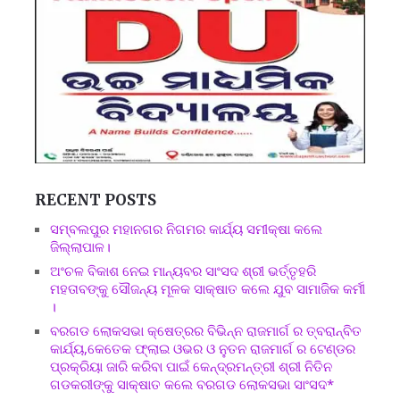
RECENT POSTS
ସମ୍ବଲପୁର ମହାନଗର ନିଗମର କାର୍ଯ୍ୟ ସମୀକ୍ଷା କଲେ
ଜିଲ୍ଲାପାଳ।
ଅଂଚଳ ବିକାଶ ନେଇ ମାନ୍ୟବର ସାଂସଦ ଶ୍ରୀ ଭର୍ତ୍ତୃହରି
ମହତାବଙ୍କୁ ସୌଜନ୍ୟ ମୂଳକ ସାକ୍ଷାତ କଲେ ଯୁବ ସାମାଜିକ କର୍ମୀ
।
ବରଗଡ ଲୋକସଭା କ୍ଷେତ୍ରର ବିଭିନ୍ନ ରାଜମାର୍ଗ ର ତ୍ବରାନ୍ବିତ
କାର୍ଯ୍ୟ,କେତେକ ଫ୍ଲାଇ ଓଭର ଓ ନୁତନ ରାଜମାର୍ଗ ର ଟେଣ୍ଡର
ପ୍ରକ୍ରିୟା ଜାରି କରିବା ପାଇଁ କେନ୍ଦ୍ରମନ୍ତ୍ରୀ ଶ୍ରୀ ନିତିନ
ଗଡକରୀଙ୍କୁ ସାକ୍ଷାତ କଲେ ବରଗଡ ଲୋକସଭା ସାଂସଦ*