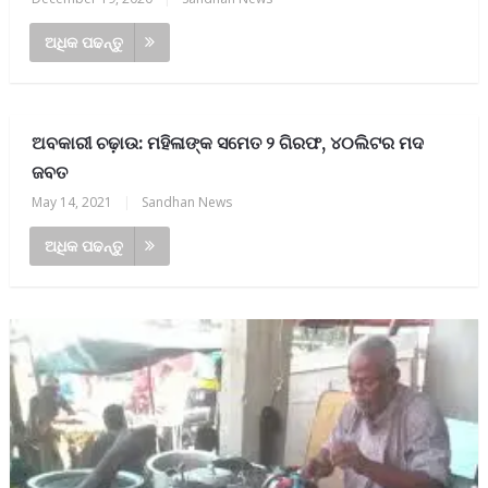
ଅଧିକ ପଢନ୍ତୁ
ଅବକାରୀ ଚଢ଼ାଉ: ମହିଳାଙ୍କ ସମେତ ୨ ଗିରଫ, ୪୦ଲିଟର ମଦ
ଜବତ
May 14, 2021
|
Sandhan News
ଅଧିକ ପଢନ୍ତୁ