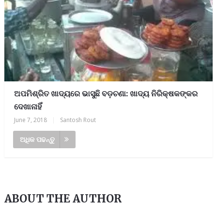
ଅପମିଶ୍ରିତ ଖାଦ୍ୟରେ ଭାସୁଛି ବଡ଼ଚଣା: ଖାଦ୍ୟ ନିରିକ୍ଷକଙ୍କର
ଦେଖାନାହିଁ
June 7, 2018
|
Santosh Rout
ଅଧିକ ପଢନ୍ତୁ
ABOUT THE AUTHOR