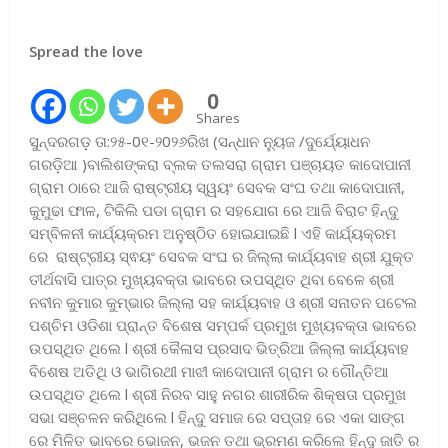
Spread the love
0
Shares
ସୁନ୍ଦରଗଡ଼ ତା:୨୫-0୧-୨0୨୬ରିଖ (ସନ୍ଧାନ ନ୍ୟୁଜ /ଦୁର୍ଯ୍ୟୋଧନ
ଗରଡ଼ିଆ )ବାଲିଶଙ୍କରା ବ୍ଲକ ତଲସରା ଗ୍ରାମ ପଞ୍ଚାୟତ କାଦୋପାନୀ
ଗ୍ରାମ ଠାରେ ଆଜି ରାଷ୍ଟ୍ରୀୟ ସ୍ୱୟଂ ସେବକ ସଂଘ ତଥା କାଦୋପାନୀ,
କୁମୁଢା ଫାଳ, ଟିକିଲି ପଡା ଗ୍ରାମ ର ସହଯୋଗ ରେ ଆଜି ବିରାଟ ହିନ୍ଦୁ
ସମ୍ବିଳନୀ କାର୍ଯ୍ୟକ୍ରମ ଅନୁଷ୍ଠିତ ହୋଇଯାଇଛି l ଏହି କାର୍ଯ୍ୟକ୍ରମ
ରେ ରାଷ୍ଟ୍ରୀୟ ସ୍ଵୟଂ ସେବକ ସଂଘ ର ଜିଲ୍ଲା କାର୍ଯ୍ୟବାହ ଶ୍ରୀ ଯୁକ୍ତ
ତୀର୍ଥବାସି ପାତ୍ର ମୁଖ୍ୟବକ୍ତା ଭାବରେ ଉପସ୍ଥିତ ଥିବା ବେଳେ ଶ୍ରୀ
ନବୀନ କୁମାର କୁମ୍ଭାର ଜିଲ୍ଲା ସହ କାର୍ଯ୍ୟବାହ ଓ ଶ୍ରୀ ସନାତନ ପଟେଲ
ପଶ୍ଚିମ ଓଡିଶା ପ୍ରାନ୍ତ ବିଶେଷ ସମ୍ପର୍କ ପ୍ରମୁଖ ମୁଖ୍ୟବକ୍ତା ଭାବରେ
ଉପସ୍ଥିତ ଥିଲେ l ଶ୍ରୀ କୈଳାସ ପ୍ରସାଦ ଭିତ୍ରିଆ ଜିଲ୍ଲା କାର୍ଯ୍ୟବାହ
ବିଶେଷ ଅତିଥି ଓ ଭାଗିରଥୀ ମାଝୀ କାଦୋପାନୀ ଗ୍ରାମ ର ଗୌନ୍ତିଆ
ଉପସ୍ଥିତ ଥିଲେ l ଶ୍ରୀ ନିରବ ସାହୁ ନଗର ଶାରୀରିକ ଶିକ୍ଷତା ପ୍ରମୁଖ
ସଭା ସଞ୍ଚଳନ କରିଥିଲେ l ହିନ୍ଦୁ ସମାଜ ରେ ସପ୍ତାହ ରେ ଏକା ସାଙ୍ଗ
ରେ ମିଳିତ ଭାବରେ ଭୋଜନ, ଭଜନ ତଥା ଭ୍ରମଣ କରିଲେ ହିନ୍ଦୁ ଜାତି ର