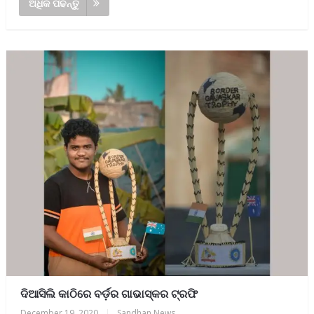
ଅଧିକ ପଢନ୍ତୁ
ଦିଆସିଲି କାଠିରେ ବର୍ଡ଼ର ଗାଭାସ୍କର ଟ୍ରଫି
December 19, 2020
|
Sandhan News