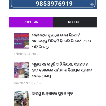
POPULAR
RECENT
ନବୀନଙ୍କ ଗୁଇନ୍ଦା ଦେଲା ରିପୋର୍ଟ
ଏମାନଙ୍କୁ ମିଳିବନି ବିଜେଡି ଟିକେଟ , ଥରେ
ପଢି ନିଅନ୍ତୁ
February 23, 2019
ମୃତ୍ୟୁ ସହ ଲଢୁଛି ଅଭିଲିପ୍ସା, ସହାୟତାର
ହାତ ବଢାଇଲେ ଧର୍ମଶାଳା ବିଧାୟକ ପ୍ରଣବ
ବଳବନ୍ତରାୟ
November 10, 2018
ହାଇୱ।ଧକ୍କାରେ ଯୁବକ ମୃତ