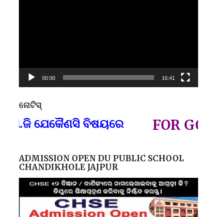
Player
00:00
16:41
ନୋଟିସ୍
ପ୍
ଜି ଯେକୈଣସି ବିଷୟରେ
FOR GOVT AN
ADMISSION OPEN DU PUBLIC SCHOOL
CHANDIKHOLE JAJPUR