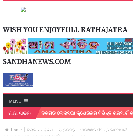
WISH YOU ENJOYFULL RATHAJATRA
SANDHANEWS.COM
MENU
ତାଜା ଖବର
ର୍ମୀ ।
ବରଗଡ ଲୋକସଭା କ୍ଷେତ୍ରର ବିଭିନ୍ନ ରାଜମାର୍ଗ ର ତ୍ବରାନ୍ବ
Home
ଜିଲ୍ଲା ପରିକ୍ରମା
ସୁନ୍ଦରଗଡ଼
ଝାରଖଣ୍ଡ ସୀମାନ୍ତ କାଦୋପାନୀ