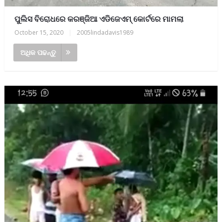
ପୁଲିସ ବିରୋଧରେ କରଞ୍ଜିଆ ଏଡିଜେଏମ୍ କୋର୍ଟରେ ମାମଲା
October 15, 2020
|
2005lindadavis1989
ଅଧିକ ପଢନ୍ତୁ