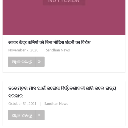
आहार केंद्र कर्मियों को बिना नोटिस छंटनी का विरोध
November 7, 2020
|
Sandhan News
ଅଧିକ ପଢନ୍ତୁ
ନଭେମ୍ବର ମାସ ପାଇଁ କରୋନା ନିର୍ଦ୍ଦେଶାବଳୀ ଜାରି କଲେ ରାଜ୍ୟ
ସରକାର
October 31, 2021
|
Sandhan News
ଅଧିକ ପଢନ୍ତୁ