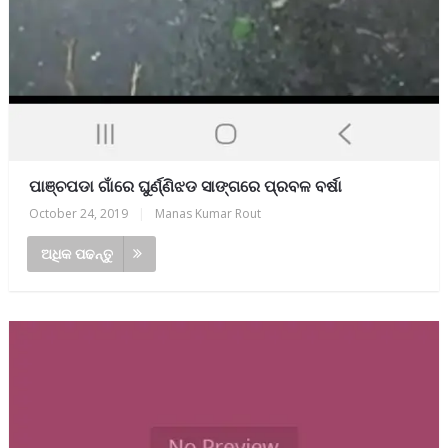
ପାଞ୍ଚପଡା ଗାଁରେ ଘୁର୍ଣ୍ଣିଝଡ ସାଙ୍ଗରେ ପ୍ରବଳ ବର୍ଷା
October 24, 2019
|
Manas Kumar Rout
ଅଧିକ ପଢନ୍ତୁ