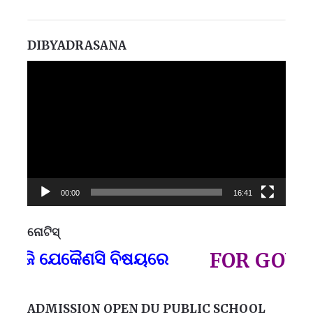
DIBYADRASANA
Video
Player
00:00
16:41
ନୋଟିସ୍
ପ୍
 ଯେକୈଣସି ବିଷୟରେ
FOR GOVT AND 
ADMISSION OPEN DU PUBLIC SCHOOL