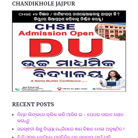
CHANDIKHOLE JAJPUR
RECENT POSTS
ନିମ୍ନ ଲିଙ୍କରେ କ୍ଲିକ କରି ଆଜିର ଇ – ପେପର ଡାଉନ ଲୋଡ
କରନ୍ତୁ
ସରସ୍ଵତୀ ଶିଶୁ ବିଦ୍ୟା ମନ୍ଦିରରେ ଜ୍ଞାନ ବିଜ୍ଞାନ ମେଳା ଅନୁଷ୍ଠିତ !
ବି.ଡି.ଓଙ୍କୁ ଭେଟିଲେ ପ୍ରତିନିଧି ଦଳ ସହାୟତା ପାଇଁ ଦାବି