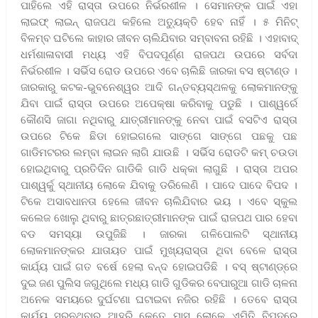
ପାହିଲେ ଏହି ରାସ୍ତା ଉପରେ ନିର୍ଭରଶୀଳ । ସେମାନଙ୍କ ପାଇଁ ଏହା
ଲାଇଫ୍ ଲାଇନ୍ ରାଜପଥ କହିଲେ ଅତୁ୍ୟକ୍ତି ହେବ ନାହିଁ । ୫ ମିନିଟ୍
ବିଳମ୍ବ ଘଟିଲେ କାହାର ଜୀବନ ଚାଲିଯିବାର ସମ୍ବାବନା ରହିଛି । ଏହାବାଦ୍
ଧର୍ମଶାଳାବାସୀ ମଧ୍ୟ ଏହି ବିପଦପୂର୍ଣ୍ଣ ରାଜପଥ ଉପରେ ସର୍ବଦା
ନିର୍ଭରଶୀଳ । ସର୍ଭିସ ରୋଡ ଉପରେ ଏବେ ଚାଲିଛି ଜାରକା ବସ ଷ୍ଟାଣ୍ଡ ।
ଜାରକାରୁ କଟକ-ଭୁବନେଶ୍ୱର ଆଦି ଗନ୍ତବ୍ୟସ୍ଥଳକୁ ଲୋକମାନଙ୍କୁ
ଯିବା ପାଇଁ ରାସ୍ତା ଉପରେ ଅପେକ୍ଷା କରିବାକୁ ପଡୁଛି । ପାଶ୍ୱର୍ରେ
କୌଣସି ଜାଗା ନଥିବାରୁ ଯାତ୍ରୀମାନଙ୍କୁ ନେବା ପାଇଁ ବସଟିଏ ରାସ୍ତା
ଉପରେ ଟିକେ ଛିଡା ହୋଇଗଲେ ସାଙ୍ଗେ ସାଙ୍ଗେ ପଛକୁ ପଛ
ଗାଡିମଟରର ଲମ୍ବା ଲାଇନ ଲାଗି ଯାଉଛି । ସର୍ଭିସ ରୋଡଟି କମ୍ ଚଉଡା
ହୋଇଥିବାରୁ ପ୍ରତିଦିନ ଗାଡିକି ଗାଡି ଧକ୍କା ଲାଗୁଛି । ରାସ୍ତା ଅପର
ପାଶ୍ୱର୍କୁ ସ୍ଥାନୀୟ ଲୋକେ ଯିବାକୁ ଡରିଲେଣି । ପାଦେ ପାଦେ ବିପଦ ।
ଟିକେ ଅସାବଧାନତା ହେଲେ ଜୀବନ ଚାଲିଯିବାର ଭୟ । ଏବେ ସ୍କୁଲ
କଲେଜ ଖୋଲୁ ଥିବାରୁ ଛାତ୍ରଛାତ୍ରୀମାନଙ୍କ ପାଇଁ ରାଜପଥ ପାର ହେବା
ବଡ ସମସ୍ୟା ଉପୁଜିଛି । ଜାରକା ଗଳିପୋଲଟି ସ୍ଥାନୀୟ
ଲୋକମାନଙ୍କର ଯାତାୟତ ପାଇଁ ମୁଖ୍ୟରାସ୍ତା ଥିବା ବେଳେ ରାସ୍ତା
କାର୍ଯ୍ୟ ପାଇଁ ଗତ ବର୍ଷେ ହେଲା ବନ୍ଦ ହୋଇପଡିଛି । ବସ୍ ଷ୍ଟାଣ୍ଡ୍ରେ
ଦୁଇ ଜଣ ପୁଲିସ ଜଗୁଥିଲେ ମଧ୍ୟ ଗାଡି ଗୁଡିକର ବେପାରୁଆ ଗାଡି ଚାଳନା
ଅନେକ ସମୟରେ ଦୁର୍ଘଟଣା ଘଟାଇବା ନଜିର ରହିଛି । ତେବେ ରାସ୍ତା
କାର୍ଯ୍ୟ ସରୁନଥିବାରୁ ଆହୁରି କେତେ ମାସ ଲୋକେ ଏମିତି ବିପଦରେ