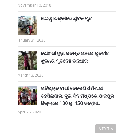
November 10, 2018
ହାଇୱ।ଧକ୍କାରେ ଯୁବକ ମୃତ
January 31, 2020
ପୋଖରୀ ହୁଡ଼ା କଦମ୍ବ ଗଛରେ ଯୁବତୀର
ଝୁଲନ୍ତା ମୃତଦେହ ଉଦ୍ଧାର
March 13, 2020
ଭବିଷ୍ୟତ ବାଣୀ ଦେଲେଣି ର୍ଧର୍ମଶାଳା
ତହସିଲଦାର: ଦୁଇ ଦିନ ମଧ୍ୟରେ ଯାଜପୁର
ଜିଲ୍ଲାରେ 100 ରୁ 150 କରୋନା...
April 25, 2020
NEXT »