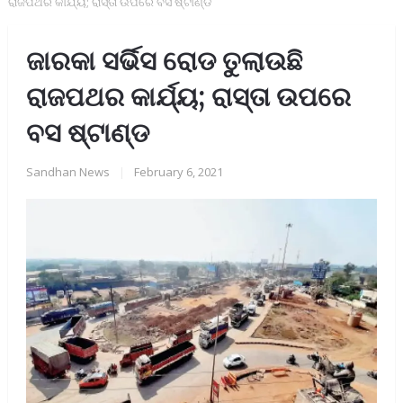
ରାଜପଥର କାର୍ଯ୍ୟ; ରାସ୍ତା ଉପରେ ବସ ଷ୍ଟାଣ୍ଡ
ଜାରକା ସର୍ଭିସ ରୋଡ ତୁଲାଉଛି
ରାଜପଥର କାର୍ଯ୍ୟ; ରାସ୍ତା ଉପରେ
ବସ ଷ୍ଟାଣ୍ଡ
Sandhan News
|
February 6, 2021