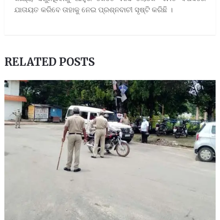
ଯାତାୟତ କରିବେ ତାହାକୁ ନେଇ ପ୍ରଶ୍ନବାଚୀ ସୃଷ୍ଟି କରିଛି ।
RELATED POSTS