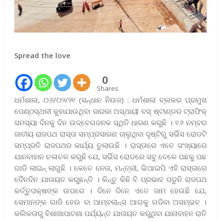
Spread the love
0
Shares
ଧର୍ମଶାଳା, ୦୬/୦୨/୨୧ (ସନ୍ଧାନ ନିଉଜ) : ଧର୍ମଶାଳା ବ୍ଲକର ପ୍ରମୁଖ
ପେଣ୍ଠସ୍ଥଳୀ କୁହାଯାଉଥିବା ଜାରକା ଅସ୍ଥାୟୀ ବସ୍ ଷ୍ଟାଣ୍ଡର ଟ୍ରାଫିକ୍
ସମସ୍ୟା ଦିନକୁ ଦିନ ଉଦ୍ବେଗଜନକ ସ୍ଥିତି ଧାରଣ କରୁଛି । ୧୬ ନମ୍ବର
ଜାତୀୟ ରାଜପଥ ରାସ୍ତା ସମ୍ପ୍ରସାରଣ ଚାଲୁଥିବା ଦୃଷ୍ଟିରୁ ସର୍ଭିସ ରୋଡଟି
ସମ୍ପ୍ରତି ରାଜପଥର କାର୍ଯ୍ୟ ତୁଲାଉଛି । ରାସ୍ତାରେ ଏତେ ସଂଖ୍ୟାରେ
ଯାନବାହାନ ଚଳାଚଳ କରୁଛି ଯେ, ସର୍ଭିସ ରୋଡରେ ସବୁ ବେଳେ ପଛକୁ ପଛ
ଗାଡି ଲାଇନ୍ ଲାଗୁଛି । କେତେ ନେତା, ମନ୍ତ୍ରୀ, ଭିଆଇପି ଏହି ରାସ୍ତାରେ
ଦୈନଦିନ ଯାତାୟତ କରୁଛନ୍ତି । କିନ୍ତୁ କିଛି ବି ପ୍ରଭାବ ପଡୁନି ରାଜପଥ
କର୍ତ୍ତୁପକ୍ଷଙ୍କ ଉପରେ । ଦିନେ ଦିନେ ଏତେ ଜାମ ହେଉଛି ଯେ,
ସେମାନଙ୍କ ଗାଡି ହେଉ ବା ଆମ୍ବଲାନ୍ସ ଆଗକୁ ଗଡିବା ଅସମ୍ଭବ ।
କଲିକତାରୁ ବିଶାଖାପାଟଣା ପର୍ଯ୍ୟନ୍ତ ଯାତାୟତ କରୁଥିବା ଯାନାବାହନ ରାତି