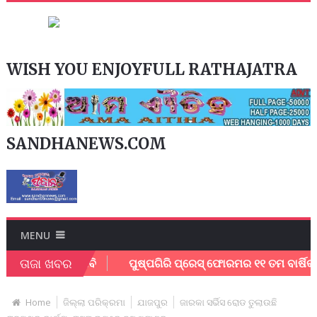
WISH YOU ENJOYFULL RATHAJATRA
SANDHANEWS.COM
MENU
ତାଜା ଖବର
ତା ପାଇଁ ଦାବି
ପୁଷ୍ପଗିରି ପ୍ରେସ୍ ଫୋରମର ୧୧ ତମ ବାର୍ଷିକ ଉତ୍ସବ 
Home
ଜିଲ୍ଲା ପରିକ୍ରମା
ଯାଜପୁର
ଜାରକା ସର୍ଭିସ ରୋଡ ତୁଲାଉଛି