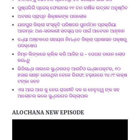
ପୁଷ୍ପଗିରି ପ୍ରେସ୍ ଫୋରମର ୧୧ ତମ ବାର୍ଷିକ ଉତ୍ସବ ଅନୁଷ୍ଠିତ
ଅବସର ପ୍ରାପ୍ତ ଶିକ୍ଷକଙ୍କ ପରଲୋକ
ଯାଜପୁର ଜିଲ୍ଲା ସଂସ୍କୃତି ପରିଷଦର ପୁନର୍ଗଠନ ପ୍ରକ୍ରିୟା
ଆରମ୍ଭ: ଅଣ-ସରକାରୀ ସଦସ୍ୟ ପଦ ପାଇଁ ଆବେଦନ ଆହ୍ଵାନ
ବନ୍ୟା ଅଞ୍ଚଳରେ ସହାୟତା ନିମନ୍ତେ ଜିଲ୍ଲା ପ୍ରଶାସନ ପକ୍ଷରୁ
ପଦକ୍ଷେପ
ନିମ୍ନ ଲିଙ୍କରେ କ୍ଲିକ କରି ଆଜିର ଇ – ପେପର ଡାଉନ ଲୋଡ
କରନ୍ତୁ
ଭିଜିଲାନ୍ସ ଜାଲରେ ସୁନ୍ଦରଗଡ଼ ଆରଟିଓ ଇନ୍ସପେକ୍ଟର, ୧୦
ହଜାର ଲାଞ୍ଚ ନେଉଥିବା ବେଳେ ଗିରଫ; ଚଢ଼ାଉରେ ୨୪.୯୯ ଲକ୍ଷ
ଟଙ୍କା ଜବତ
ଏସ ଆଇ ଆର କୁ ନେଇ ରାଜନୀତି ଦଳ ର ନେତୃତ୍ୱ ଙ୍କ ସହ
ଆଲୋଚନା କଲେ ସୁନ୍ଦରଗଡ ଜିଲ୍ଲାପାଳ
ALOCHANA NEW EPISODE
Video
Player