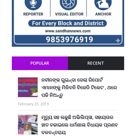
POPULAR
RECENT
ନବୀନଙ୍କ ଗୁଇନ୍ଦା ଦେଲା ରିପୋର୍ଟ
ଏମାନଙ୍କୁ ମିଳିବନି ବିଜେଡି ଟିକେଟ , ଥରେ
ପଢି ନିଅନ୍ତୁ
February 23, 2019
ମୃତ୍ୟୁ ସହ ଲଢୁଛି ଅଭିଲିପ୍ସା, ସହାୟତାର
ହାତ ବଢାଇଲେ ଧର୍ମଶାଳା ବିଧାୟକ ପ୍ରଣବ
ବଳବନ୍ତରାୟ