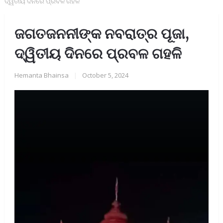
ଦ୍ୱିତୀୟ ଦିନରେ ପ୍ରବଳ ଗହଳି
ଜଗତଜନନୀଙ୍କ ନବରାତ୍ର ପୂଜା,
ଦ୍ୱିତୀୟ ଦିନରେ ପ୍ରବଳ ଗହଳି
Hemanta Bhainsa
|
October 5, 2024