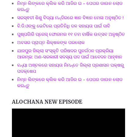
ନିମ୍ନ ଲିଙ୍କରେ କ୍ଲିକ କରି ଆଜିର ଇ – ପେପର ଡାଉନ ଲୋଡ
କରନ୍ତୁ
ସରସ୍ଵତୀ ଶିଶୁ ବିଦ୍ୟା ମନ୍ଦିରରେ ଜ୍ଞାନ ବିଜ୍ଞାନ ମେଳା ଅନୁଷ୍ଠିତ !
ବି.ଡି.ଓଙ୍କୁ ଭେଟିଲେ ପ୍ରତିନିଧି ଦଳ ସହାୟତା ପାଇଁ ଦାବି
ପୁଷ୍ପଗିରି ପ୍ରେସ୍ ଫୋରମର ୧୧ ତମ ବାର୍ଷିକ ଉତ୍ସବ ଅନୁଷ୍ଠିତ
ଅବସର ପ୍ରାପ୍ତ ଶିକ୍ଷକଙ୍କ ପରଲୋକ
ଯାଜପୁର ଜିଲ୍ଲା ସଂସ୍କୃତି ପରିଷଦର ପୁନର୍ଗଠନ ପ୍ରକ୍ରିୟା
ଆରମ୍ଭ: ଅଣ-ସରକାରୀ ସଦସ୍ୟ ପଦ ପାଇଁ ଆବେଦନ ଆହ୍ଵାନ
ବନ୍ୟା ଅଞ୍ଚଳରେ ସହାୟତା ନିମନ୍ତେ ଜିଲ୍ଲା ପ୍ରଶାସନ ପକ୍ଷରୁ
ପଦକ୍ଷେପ
ନିମ୍ନ ଲିଙ୍କରେ କ୍ଲିକ କରି ଆଜିର ଇ – ପେପର ଡାଉନ ଲୋଡ
କରନ୍ତୁ
ALOCHANA NEW EPISODE
Video
Player