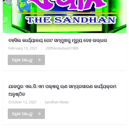
ତହସିଲ କାର୍ଯ୍ୟାଳୟ ଗେଟ ସମ୍ମୁଖରୁ ମୃତ୍ୟୁ ଦେହ ଉଦ୍ଧାର
February 10, 2021
|
2005lindadavis1989
ଅଧିକ ପଢନ୍ତୁ
ଯାଜପୁର ଏଲ.ଡି.ଏମ ପକ୍ଷରୁ ଋଣ ସମ୍ପ୍ରସାରଣ କାର୍ଯ୍ୟକ୍ରମ
ଅନୁଷ୍ଠିତ
October 12, 2021
|
Sandhan News
ଅଧିକ ପଢନ୍ତୁ