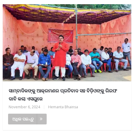
ସାମ୍ବାଦିକଙ୍କୁ ଆକ୍ରମଣର ପ୍ରତିବାଦ ସହ ବିଡ଼ିଓଙ୍କୁ ଗିରଫ
ଦାବି କଲା ଏସୟୁଜେ
November 6, 2024
|
Hemanta Bhainsa
ଅଧିକ ପଢନ୍ତୁ