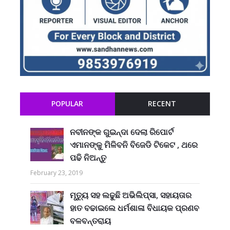
POPULAR
RECENT
ନବୀନଙ୍କ ଗୁଇନ୍ଦା ଦେଲା ରିପୋର୍ଟ
ଏମାନଙ୍କୁ ମିଳିବନି ବିଜେଡି ଟିକେଟ , ଥରେ
ପଢି ନିଅନ୍ତୁ
February 23, 2019
ମୃତ୍ୟୁ ସହ ଲଢୁଛି ଅଭିଲିପ୍ସା, ସହାୟତାର
ହାତ ବଢାଇଲେ ଧର୍ମଶାଳା ବିଧାୟକ ପ୍ରଣବ
ବଳବନ୍ତରାୟ