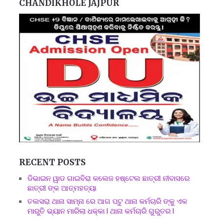
CHANDIKHOLE JAJPUR
RECENT POSTS
ଡିଭାଇନ ୱାଡ ଗାଇବିରା କଲେଜ ହଷ୍ଟେଲ ଛାତ୍ରୀ ନୀବାସରେ
ଛାତ୍ରୀ ଙ୍କ ଆତ୍ମହତ୍ୟା
ତଲସରା ଥାନା ସାମ୍ନା ରେ ଆଗ ପଟୁ ଥାନା କର୍ମଚାରି ଙ୍କୁ ଏକ
ମାରୁତି ଭ୍ୟାନ ମାରିଲା ଧକ୍କା l ଥାନା କର୍ମଚାରି ଗୁରୁତର l