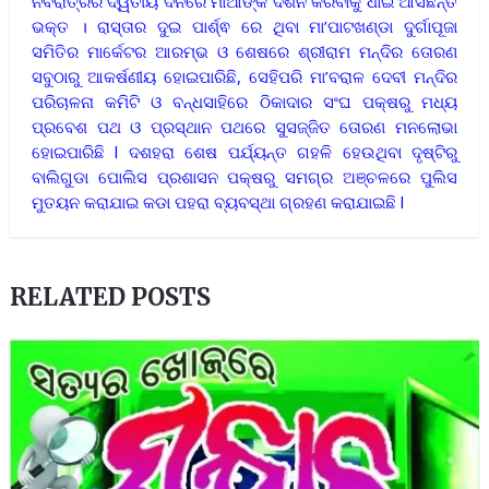
ନବରାତ୍ରର ଦ୍ୱିତୀୟ ଦିନରେ ମାଆଙ୍କ ଦର୍ଶନ କରିବାକୁ ଧାଇଁ ଆସିଛନ୍ତି
ଭକ୍ତ । ରାସ୍ତାର ଦୁଇ ପାର୍ଶ୍ଵ ରେ ଥିବା ମା’ପାଟଖଣ୍ଡା ଦୁର୍ଗାପୂଜା
ସମିତିର ମାର୍କେଟର ଆରମ୍ଭ ଓ ଶେଷରେ ଶ୍ରୀରାମ ମନ୍ଦିର ତୋରଣ
ସବୁଠାରୁ ଆକର୍ଷଣୀୟ ହୋଇପାରିଛି, ସେହିପରି ମା’ବରାଳ ଦେବୀ ମନ୍ଦିର
ପରିଚାଳନା କମିଟି ଓ ବନ୍ଧସାହିରେ ଠିକାଦାର ସଂଘ ପକ୍ଷରୁ ମଧ୍ୟ
ପ୍ରବେଶ ପଥ ଓ ପ୍ରସ୍ଥାନ ପଥରେ ସୁସଜ୍ଜିତ ତୋରଣ ମନଲୋଭା
ହୋଇପାରିଛି l ଦଶହରା ଶେଷ ପର୍ଯ୍ୟନ୍ତ ଗହଳି ହେଉଥିବା ଦୃଷ୍ଟିରୁ
ବାଲିଗୁଡା ପୋଲିସ ପ୍ରଶାସନ ପକ୍ଷରୁ ସମଗ୍ର ଅଞ୍ଚଳରେ ପୁଲିସ
ମୁତୟନ କରାଯାଇ କଡା ପହରା ବ୍ୟବସ୍ଥା ଗ୍ରହଣ କରାଯାଇଛି l
RELATED POSTS