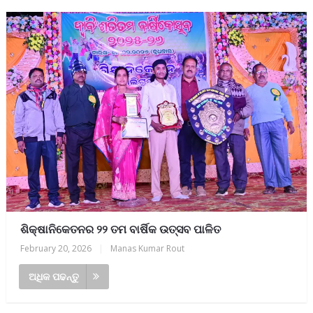
ଶିକ୍ଷାନିକେତନର ୨୨ ତମ ବାର୍ଷିକ ଉତ୍ସବ ପାଳିତ
February 20, 2026
|
Manas Kumar Rout
ଅଧିକ ପଢନ୍ତୁ