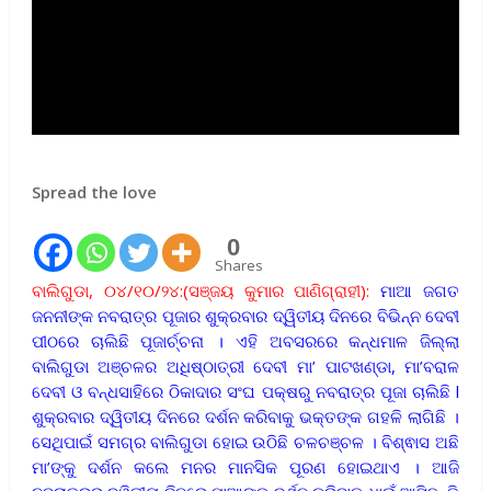
Spread the love
0
Shares
ବାଲିଗୁଡା, ୦୪/୧୦/୨୪:(ସଞ୍ଜୟ କୁମାର ପାଣିଗ୍ରାହୀ):
ମାଆ ଜଗତ
ଜନନୀଙ୍କ ନବରାତ୍ର ପୂଜାର ଶୁକ୍ରବାର ଦ୍ୱିତୀୟ ଦିନରେ ବିଭିନ୍ନ ଦେବୀ
ପୀଠରେ ଚାଲିଛି ପୂଜାର୍ଚ୍ଚନା । ଏହି ଅବସରରେ କନ୍ଧମାଳ ଜିଲ୍ଲା
ବାଲିଗୁଡା ଅଞ୍ଚଳର ଅଧିଷ୍ଠାତ୍ରୀ ଦେବୀ ମା’ ପାଟଖଣ୍ଡା, ମା’ବରାଳ
ଦେବୀ ଓ ବନ୍ଧସାହିରେ ଠିକାଦାର ସଂଘ ପକ୍ଷରୁ ନବରାତ୍ର ପୂଜା ଚାଲିଛି l
ଶୁକ୍ରବାର ଦ୍ୱିତୀୟ ଦିନରେ ଦର୍ଶନ କରିବାକୁ ଭକ୍ତଙ୍କ ଗହଳି ଲାଗିଛି ।
ସେଥିପାଇଁ ସମଗ୍ର ବାଲିଗୁଡା ହୋଇ ଉଠିଛି ଚଳଚଞ୍ଚଳ । ବିଶ୍ଵାସ ଅଛି
ମା’ଙ୍କୁ ଦର୍ଶନ କଲେ ମନର ମାନସିକ ପୂରଣ ହୋଇଥାଏ । ଆଜି