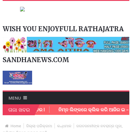
WISH YOU ENJOYFULL RATHAJATRA
SANDHANEWS.COM
MENU
ତାଜା ଖବର
ର୍ମଚାରି ଗୁରୁତର l
ନିମ୍ନ ଲିଙ୍କରେ କ୍ଲିକ କରି ଆଜିର ଇ – ପେପର
Home
ଜିଲ୍ଲା ପରିକ୍ରମା
କନ୍ଧମାଳ
ଜଗତଜନନୀଙ୍କ ନବରାତ୍ର ପୂଜା,