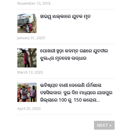
November 10, 2018
ହାଇୱ।ଧକ୍କାରେ ଯୁବକ ମୃତ
January 31, 2020
ପୋଖରୀ ହୁଡ଼ା କଦମ୍ବ ଗଛରେ ଯୁବତୀର
ଝୁଲନ୍ତା ମୃତଦେହ ଉଦ୍ଧାର
March 13, 2020
ଭବିଷ୍ୟତ ବାଣୀ ଦେଲେଣି ର୍ଧର୍ମଶାଳା
ତହସିଲଦାର: ଦୁଇ ଦିନ ମଧ୍ୟରେ ଯାଜପୁର
ଜିଲ୍ଲାରେ 100 ରୁ 150 କରୋନା...
April 25, 2020
NEXT »