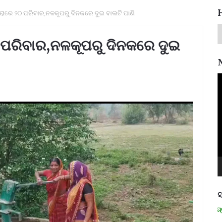
ରାରେ ୨୦ ପରିବାର,ନଳକୂପରୁ ଦିନକରେ ଦୁଇ ବାଲଟି ପାଣି
 ପରିବାର,ନଳକୂପରୁ ଦିନକରେ ଦୁଇ
V
P
ସ
ମନେ ପଡନ୍ତି: ସ୍ୱାଧୀନତା ସଂଗ୍ରାମୀ 