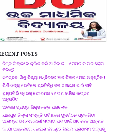
RECENT POSTS
ନିମ୍ନ ଲିଙ୍କରେ କ୍ଲିକ କରି ଆଜିର ଇ – ପେପର ଡାଉନ ଲୋଡ
କରନ୍ତୁ
ସରସ୍ଵତୀ ଶିଶୁ ବିଦ୍ୟା ମନ୍ଦିରରେ ଜ୍ଞାନ ବିଜ୍ଞାନ ମେଳା ଅନୁଷ୍ଠିତ !
ବି.ଡି.ଓଙ୍କୁ ଭେଟିଲେ ପ୍ରତିନିଧି ଦଳ ସହାୟତା ପାଇଁ ଦାବି
ପୁଷ୍ପଗିରି ପ୍ରେସ୍ ଫୋରମର ୧୧ ତମ ବାର୍ଷିକ ଉତ୍ସବ
ଅନୁଷ୍ଠିତ
ଅବସର ପ୍ରାପ୍ତ ଶିକ୍ଷକଙ୍କ ପରଲୋକ
ଯାଜପୁର ଜିଲ୍ଲା ସଂସ୍କୃତି ପରିଷଦର ପୁନର୍ଗଠନ ପ୍ରକ୍ରିୟା
ଆରମ୍ଭ: ଅଣ-ସରକାରୀ ସଦସ୍ୟ ପଦ ପାଇଁ ଆବେଦନ ଆହ୍ଵାନ
ବନ୍ୟା ଅଞ୍ଚଳରେ ସହାୟତା ନିମନ୍ତେ ଜିଲ୍ଲା ପ୍ରଶାସନ ପକ୍ଷରୁ