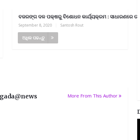
ବଜରଙ୍ଗ ଦଳ ପକ୍ଷରୁ ବିଶୋଧନ କାର୍ଯ୍ୟକ୍ରମ : ସାଧାରଣରେ ଉଚ
September 8, 2020
|
Santosh Rout
ଅଧିକ ପଢନ୍ତୁ
rgada@news
More From This Author
V
P