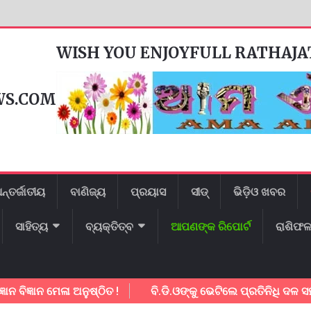
WISH YOU ENJOYFULL RATHAJ
WS.COM
ନ୍ତର୍ଜାତୀୟ
ବାଣିଜ୍ୟ
ପ୍ରୟାସ
ସୀଡ୍
ଭିଡ଼ିଓ ଖବର
ସାହିତ୍ୟ
ବ୍ୟକ୍ତିତ୍ବ
ଆପଣଙ୍କ ରିପୋର୍ଟ
ରାଶିଫ
ଞାନ ମେଳା ଅନୁଷ୍ଠିତ !
ବି.ଡି.ଓଙ୍କୁ ଭେଟିଲେ ପ୍ରତିନିଧି ଦଳ ସହାୟତା ପା