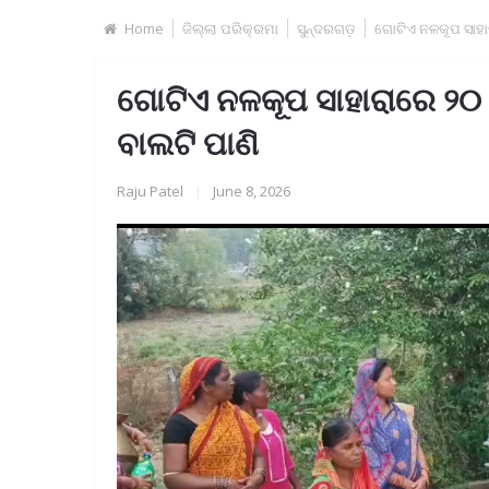
Home
ଜିଲ୍ଲା ପରିକ୍ରମା
ସୁନ୍ଦରଗଡ଼
ଗୋଟିଏ ନଳକୂପ ସାହା
ଗୋଟିଏ ନଳକୂପ ସାହାରାରେ ୨୦
ବାଲଟି ପାଣି
Raju Patel
|
June 8, 2026