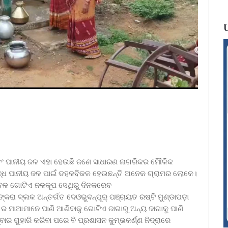
 ଏବଂ ପାନୀୟ ଜଳ ଏହା ହେଉଛି ଜଣେ ସାଧାରଣ ନାଗରିକର ମୌଳିକ
ବିଶୁଦ୍ଧ ପାନୀୟ ଜଳ ପାଇଁ ଡହଳବିକଳ ହେଉଛନ୍ତି ଅନେକ ଗ୍ରାମର ଲୋକେ।
ବଳ ଗୋଟିଏ ନଳକୂପ ସେଥିରୁ ଦିନକରେବ
 ସଙ୍କରା ବ୍ଲକ ଅନ୍ତର୍ଗତ ଦେଓଭୁବନ୍ପୂର୍ ପଞ୍ଚାୟତ ରଷ୍ଟି ମୁଣ୍ଡାପଡ଼ା
 ର ମାଆମାନେ ପାଣି ଆଣିବାକୁ ଗୋଟିଏ ଜାଗାରୁ ଅନ୍ୟ ଜାଗାକୁ ପାଣି
ବାର ଗୁହାରି କରିବା ପରେ ବି ପ୍ରଶାସନ କୁମ୍ଭକର୍ଣ୍ଣ ନିଦ୍ରାରେ