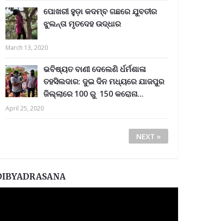
ପୋଖରୀ ହୁଡ଼ା କଦମ୍ବ ଗଛରେ ଯୁବତୀର
ଝୁଲନ୍ତା ମୃତଦେହ ଉଦ୍ଧାର
୍ଚ ପ୍ରଶଂସା
March 13, 2020
ଭବିଷ୍ୟତ ବାଣୀ ଦେଲେଣି ର୍ଧର୍ମଶାଳା
ତହସିଲଦାର: ଦୁଇ ଦିନ ମଧ୍ୟରେ ଯାଜପୁର
ଜିଲ୍ଲାରେ 100 ରୁ 150 କରୋନା...
April 25, 2020
NEXT »
DIBYADRASANA
ideo
layer