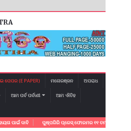
ATRA
ଇ ପେପର (E PAPER)
ମନୋରଞ୍ଜନ
ଅପରାଧ
ଳ
ଆମ ପର୍ବ ପର୍ବାଣୀ
ଆମ ଐତିହ
ଇଁ ଦାବି
ପୁଷ୍ପଗିରି ପ୍ରେସ୍ ଫୋରମର ୧୧ ତମ ବାର୍ଷିକ ଉତ୍ସବ ଅନୁଷ୍