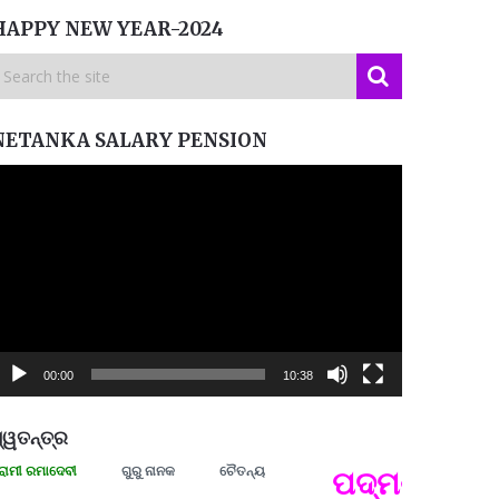
HAPPY NEW YEAR-2024
NETANKA SALARY PENSION
ideo
layer
00:00
10:38
୍ୱତନ୍ତ୍ର
ରମାଦେବୀ
ଗୁରୁ ନାନକ
ଚୈତନ୍ୟ
ପଦ୍ମଶ୍ରୀ ଜୟନ୍
ପ୍ରତ୍
Budd
ପରାଧୀ