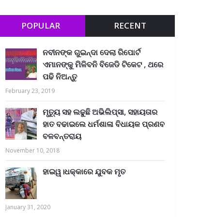
POPULAR
RECENT
ନବୀନଙ୍କ ଗୁଇନ୍ଦା ଦେଲା ରିପୋର୍ଟ
ଏମାନଙ୍କୁ ମିଳିବନି ବିଜେଡି ଟିକେଟ , ଥରେ
ପଢି ନିଅନ୍ତୁ
February 23, 2019
ମୃତ୍ୟୁ ସହ ଲଢୁଛି ଅଭିଲିପ୍ସା, ସହାୟତାର
ହାତ ବଢାଇଲେ ଧର୍ମଶାଳା ବିଧାୟକ ପ୍ରଣବ
ବଳବନ୍ତରାୟ
November 10, 2018
ହାଇୱ।ଧକ୍କାରେ ଯୁବକ ମୃତ
January 31, 2020