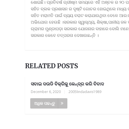
ଶୋଇଛି। ପ୍ରତିବର୍ଷ ଗ୍ରୀଷ୍ମ ସମୟରେ ଏହି ଅଞ୍ଚଳ ର ୨୦ ପ
ସହିତ ବ୍ଲକ ପ୍ରଶାସନ ର ଦୃଷ୍ଟି ଗୋଚର ହୋଇଥିଲେ ମଧ୍ୟ ତା
ସହିତ ମରାମତି ପାଇଁ ବ୍ୟୟ ବରାଟ କରାଯାଉଥିବା ବେଳେ ଆର.ଡବ୍
ଅଭିଯୋଗ ହେଉଛି ।ସରକାର ସ୍ୱାସ୍ଥ୍ୟ, ଶିକ୍ଷା,ପାନୀୟ ଜଳ 
ଗ୍ରାମର ମୁଣ୍ଡାପଡ଼ା ସରକାର ଯୋଜନାର ବାହାରେ ବୋଲି ମନେ ହୁ
ସରକାର କେବେ ତତ୍ପରତା ଦେଖାଉଛନ୍ତି ।
RELATED POSTS
ସବାଇ ଦଉଡି ବିକ୍ରିକୁ କେନ୍ଦ୍ର କରି ବିବାଦ
December 6, 2020
|
2005lindadavis1989
ଅଧିକ ପଢନ୍ତୁ