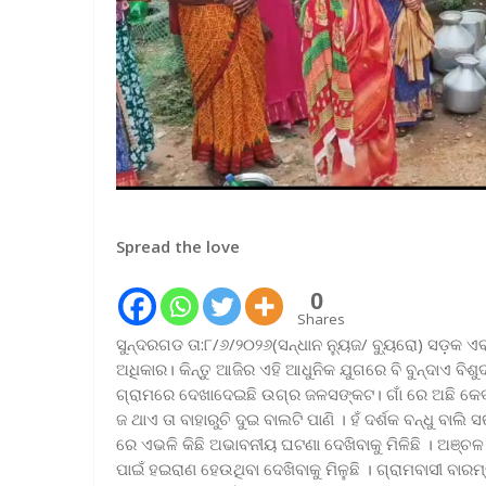
Spread the love
0
Shares
ସୁନ୍ଦରଗଡ ତା:୮/୬/୨୦୨୬(ସନ୍ଧାନ ନ୍ୟୁଜ/ ବ୍ୟୁରୋ) ସଡ଼କ
ଅଧିକାର। କିନ୍ତୁ ଆଜିର ଏହି ଆଧୁନିକ ଯୁଗରେ ବି ବୁନ୍ଦାଏ 
ଗ୍ରାମରେ ଦେଖାଦେଇଛି ଉଗ୍ର ଜଳସଙ୍କଟ। ଗାଁ ରେ ଅଛି କେ
ଜ ଥାଏ ତା ବାହାରୁଚି ଦୁଇ ବାଲଟି ପାଣି । ହଁ ଦର୍ଶକ ବନ୍ଧୁ ବାଲି
ରେ ଏଭଳି କିଛି ଅଭାବନୀୟ ଘଟଣା ଦେଖିବାକୁ ମିଳିଛି । ଅଞ୍ଚଳ
ପାଇଁ ହଇରାଣ ହେଉଥିବା ଦେଖିବାକୁ ମିଳୁଛି । ଗ୍ରାମବାସୀ ବାରମ୍