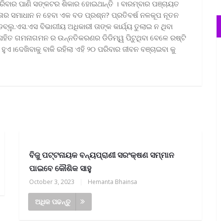
ରିବାର ପାଣି ସଙ୍କଟର ଶିକାର ହୋଇଥାନ୍ତି । ବାରମ୍ବାର ପଞ୍ଚାୟତ
ର ସମାଧାନ ନ ହେବା ଏକ ବଡ ପ୍ରଶ୍ନ? ପ୍ରତିବର୍ଷ ନଳକୂପ ନୂତନ
ଲୁ.ଏସ.ଏସ ବିଭାଗୀୟ ଅଧିକାରୀ ତାଙ୍କ କାର୍ଯ୍ୟ ତୁଲାଇ ନ ଥିବା
ସହିତ ଗମନାଗମନ ର ଉନ୍ନତିକରଣର ଡିଡିମ୍ୱ ପିଟୁଥିବା ବେଳେ ରଷ୍ଟି
ଏ।ଦେଖିବାକୁ ବାକି ରହିଲା ଏହି ୨୦ ପରିବାର ଜୀବନ ବଞ୍ଚାଇବା କୁ
ବିଜୁ ପଟ୍ଟନାୟକ ବନ୍ୟପ୍ରାଣୀ ସରଂକ୍ଷଣ ସମ୍ମାନ
ପାଇବେ କୌଶିକ ସାହୁ
October 3, 2023
|
Hemanta Bhainsa
ଅଧିକ ପଢନ୍ତୁ