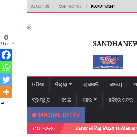
ABOUT US
CONTACT US
RECRUITMENT
0
SANDHANE
Shares
ଓଡିଶା
ଜିଲ୍ଲା
ରାଜନୀତି
ଜାତୀୟ
ଆ
ସ୍ବାସ୍ଥ୍ୟ
ଖେଳ
ସହର
ଛବିରେ ଖବର
SANDHAN LIVE TV
ତାଜା ଖବର
େପର ଡାଉନ ଲୋଡ କରନ୍ତୁ
ସରସ୍ଵତୀ ଶିଶୁ ବିଦ୍ୟା ମନ୍ଦିରରେ ଜ୍ଞାନ ବିଜ୍