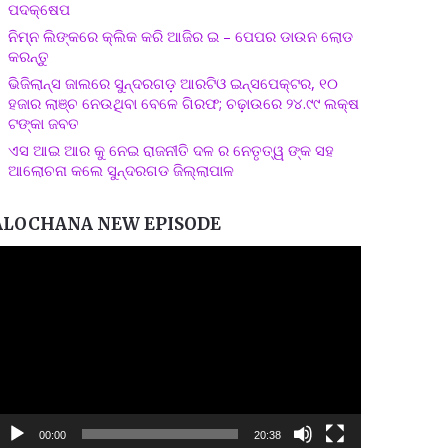
ପଦକ୍ଷେପ
ନିମ୍ନ ଲିଙ୍କରେ କ୍ଲିକ କରି ଆଜିର ଇ – ପେପର ଡାଉନ ଲୋଡ
କରନ୍ତୁ
ଭିଜିଲାନ୍ସ ଜାଲରେ ସୁନ୍ଦରଗଡ଼ ଆରଟିଓ ଇନ୍ସପେକ୍ଟର, ୧୦
ହଜାର ଲାଞ୍ଚ ନେଉଥିବା ବେଳେ ଗିରଫ; ଚଢ଼ାଉରେ ୨୪.୯୯ ଲକ୍ଷ
ଟଙ୍କା ଜବତ
ଏସ ଆଇ ଆର କୁ ନେଇ ରାଜନୀତି ଦଳ ର ନେତୃତ୍ୱ ଙ୍କ ସହ
ଆଲୋଚନା କଲେ ସୁନ୍ଦରଗଡ ଜିଲ୍ଲାପାଳ
ALOCHANA NEW EPISODE
ideo
layer
00:00
20:38