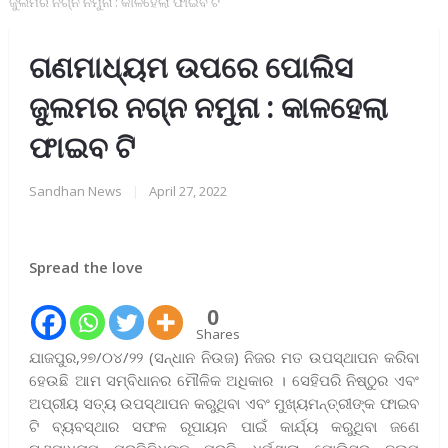
ଜୁଲମର ନଗ୍ନ ନମୁନା : କାଳହେଲା ଫାଇବ ଟି
ଗଣମାଧ୍ୟମ ଉପରେ ପୋଲିସ
ଜୁଲମର ନଗ୍ନ ନମୁନା : କାଳହେଲା
ଫାଇବ ଟି
Sandhan News
|
April 27, 2022
Spread the love
0
Shares
ଯାଜପୁର,୨୭/୦୪/୨୨ (ସନ୍ଧାନ ନିଉଜ) ନିଜର ମତ ଉପସ୍ଥାପନ କରିବା
ହେଉଛି ଆମ ସମ୍ବିଧାନର ମୌଳିକ ଅଧିକାର । ସେହିପରି ନିଷ୍ଠୁର ଏବଂ
ଅପ୍ରୀୟ ସତ୍ୟ ଉପସ୍ଥାପନ କରୁଥିବା ଏବଂ ମୁଖ୍ୟମନ୍ତ୍ରୀଙ୍କ ଫାଇବ
ଟି ବ୍ୟବସ୍ଥାର ସଫଳ ରୂପାୟନ ପାଇଁ କାର୍ଯ୍ୟ କରୁଥିବା ଜଣେ