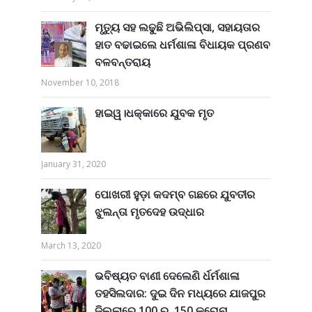
ମୃତ୍ୟୁ ସହ ଲଢୁଛି ଅଭିଲିପ୍ସା, ସହାୟତାର
ହାତ ବଢାଇଲେ ଧର୍ମଶାଳା ବିଧାୟକ ପ୍ରଣବ
ବଳବନ୍ତରାୟ
November 10, 2018
ହାଇୱ।ଧକ୍କାରେ ଯୁବକ ମୃତ
January 31, 2020
ପୋଖରୀ ହୁଡ଼ା କଦମ୍ବ ଗଛରେ ଯୁବତୀର
ଝୁଲନ୍ତା ମୃତଦେହ ଉଦ୍ଧାର
March 13, 2020
ଭବିଷ୍ୟତ ବାଣୀ ଦେଲେଣି ର୍ଧର୍ମଶାଳା
ତହସିଲଦାର: ଦୁଇ ଦିନ ମଧ୍ୟରେ ଯାଜପୁର
ଜିଲ୍ଲାରେ 100 ରୁ 150 କରୋନା...