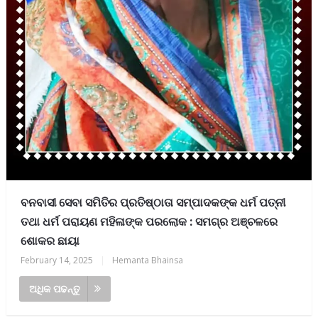
ବନବାସୀ ସେବା ସମିତିର ପ୍ରତିଷ୍ଠାତା ସମ୍ପାଦକଙ୍କ ଧର୍ମ ପତ୍ନୀ
ତଥା ଧର୍ମ ପରାୟଣ ମହିଳାଙ୍କ ପରଲୋକ : ସମଗ୍ର ଅଞ୍ଚଳରେ
ଶୋକର ଛାୟା
February 14, 2025
|
Hemanta Bhainsa
ଅଧିକ ପଢନ୍ତୁ