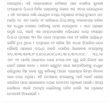
ହୋଇଥିଲା। ଏହି ଆକ୍ରୋଶରେ ଧର୍ମଶାଳା ଥାନା ପୋଲିସ କୁମାରୀ
ପଂଚାୟତର ପି.ଇ.ଓ ନିର୍ମଳ ପଣ୍ଡାଙ୍କୁ ଡକାଇ ଏକ ଏତଲା କରାଇଥିଲେ
। ଏହି ଏତଲାରେ ଦର୍ଶା ଯାଇଥିବା ତଥ୍ୟ ଅନୁସାରେ ସଂଜୟ କୁଆଡେ ଗତ
ମାର୍ଚ୍ଚ ୨୪ ଏବଂ ମାର୍ଚ୍ଚ ୨୯ ତାରିଖରେ ପି.ଇ.ଓଙ୍କୁ ଅସଦାଚରଣ କରିବା
ସହ ବନ୍ଧୁକ ଦେଖାଇ ମାରିବାକୁ ଧମକ ଦେଇଥିଲେ । ଏବେ ପ୍ରଶ୍ନ
ଉଠୁଛି ଯେ, ଏଭଳି ଏକ ସମ୍ବେଦନଶୀଳ ଅଭିଯୋଗ ନେଇ ଫଚାୟତ
ପି.ଇ.ଓ ଘଟଣାର ୩୨ ଦିନ ପରେ ଅପ୍ରେଲ ମାସ ୨୬ ତାରିଖ ପର୍ଯ୍ୟନ୍ତ
କାହିଁକି ଚୁପ ଥିଲେ ? ଅପ୍ରେଲ ୨୬ ତାରିଖ ଦିନ ଏତଲା ଦିଆଯିବା ପରେ
କୌଣସି ପ୍ରକାର ତଦନ୍ତ ନକରି ପୋଲିସ ସିଧାସଳଖ ସଂଜୟଙ୍କୁ
୨୯୪,୩୨୩,୩୫୩,୧୮୬,୫୦୬,୫୦୭,୪୨୦,
୩୮୫,୩୯୨,୧୦୯, ୩୪,୨୫
ଏବଂ ୨୭ ଆର୍ମସ ଆକ୍ଟରେ କେସ ନଂବର-୨୨୧ ରୁଜୁ କରି ଗିରଫ ସହ
କୋର୍ଟ ଚାଲାଣ କଲେ । କଲମ ଧରୁଥିବା ଜଣେ ସାମ୍ବାଦିକଙ୍କୁ ବନ୍ଧୁକ
ଧରିଥୁବାର ମିଛ କେସ ରୁଜୁ କରିବାକୁ ଆଇନ ବ୍ୟବସ୍ଥା କିମ୍ବା ବିବେକ
ବାଧା ଦେଇ ନଥିଲା। ଏହି ଘଟଣାରେ ସଂଜୟଙ୍କୁ ଆଜି କୋର୍ଟ ଚାଲାଣ
କରାଯିବା ପରେ ସାଧାରଣରେ ଘୋଣ ଉଦବେଗ ପ୍ରକାଶ ପାଇଛି। ସତ୍ୟ
ଲେଖିଲେ ଏଭଳି ଅବସ୍ଥା ଭୋଗିବାକୁ ପଡିବ ବୋଲି ଏକ ପ୍ରକାର
ଚେତାବନୀ ଦିଆଯାଇଛି ।