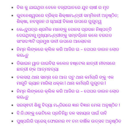
ବିଲ କୁ ଯାଇଥିବା ବେଳେ ବଜ୍ରାଘାତରେ ଯୁବ ଚାଷୀ ର ମୃତ
ଭୁବନେଶ୍ୱରରେ ବ୍ରିକ୍ସ ଶିକ୍ଷାମନ୍ତ୍ରୀ ସମ୍ମିଳନୀ ଅନୁଷ୍ଠିତ;
ଶିକ୍ଷା, ନବସୃଜନ ଓ ସ୍ଥାୟୀ ବିକାଶ ଉପରେ ଗୁରୁତ୍ୱ
କେନ୍ଦୁପତ୍ର ଶ୍ରମିକ ମାନଙ୍କୁ ବୋନସ ପ୍ରଦାନ ନିଷ୍ପତ୍ତି
ଦେଇଥିବାରୁ ମୁଖ୍ୟମନ୍ତ୍ରୀଙ୍କୁ ସମ୍ବର୍ଦ୍ଧନା କଲେ ବରଗଡ
ସାଂସଦ:୩ଟି ପ୍ରମୁଖ ଦାବୀ ଉପରେ ଆଲୋଚନା
ନିମ୍ନ ଲିଙ୍କରେ କ୍ଲିକ କରି ଆଜିର ଇ – ପେପର ଡାଉନ ଲୋଡ
କରନ୍ତୁ
ଡିଭାଇନ ୱାଡ ଗାଇବିରା କଲେଜ ହଷ୍ଟେଲ ଛାତ୍ରୀ ନୀବାସରେ
ଛାତ୍ରୀ ଙ୍କ ଆତ୍ମହତ୍ୟା
ତଲସରା ଥାନା ସାମ୍ନା ରେ ଆଗ ପଟୁ ଥାନା କର୍ମଚାରି ଙ୍କୁ ଏକ
ମାରୁତି ଭ୍ୟାନ ମାରିଲା ଧକ୍କା l ଥାନା କର୍ମଚାରି ଗୁରୁତର l
ନିମ୍ନ ଲିଙ୍କରେ କ୍ଲିକ କରି ଆଜିର ଇ – ପେପର ଡାଉନ ଲୋଡ
କରନ୍ତୁ
ସରସ୍ଵତୀ ଶିଶୁ ବିଦ୍ୟା ମନ୍ଦିରରେ ଜ୍ଞାନ ବିଜ୍ଞାନ ମେଳା ଅନୁଷ୍ଠିତ !
ବି.ଡି.ଓଙ୍କୁ ଭେଟିଲେ ପ୍ରତିନିଧି ଦଳ ସହାୟତା ପାଇଁ ଦାବି
ପୁଷ୍ପଗିରି ପ୍ରେସ୍ ଫୋରମର ୧୧ ତମ ବାର୍ଷିକ ଉତ୍ସବ ଅନୁଷ୍ଠିତ