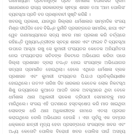
ଗଣମାଧ୍ୟମ ପ୍ରତିନିଧୂଙ୍କ ପ୍ରତି ଧର୍ମଶାଳା ପୋଲିସର ଜୂଲମ
ସାଧାରଣରେ ରାଜ୍ୟ ସରକାରଙ୍କ ସ୍ଵଚ୍ଛ ଶାସନ ତଥା ‘ଆମ ପୋଲିସ’
ବ୍ୟବସ୍ଥା ପ୍ରତି ବଡ ପ୍ରଶ୍ନବାଚୀ ସୃଷ୍ଟି କରିଛି ।
ଖବରରୁ ପ୍ରକାଶ, ଯାଜପୁର ଜିଲ୍ଲାର ଧର୍ମଶାଳାର ସାମ୍ବାଦିକ ସଂଜୟ
ମିଶ୍ର ଦୀର୍ଘଦିନ ହେବ ବିଭିନ୍ନ ଦୁର୍ନୀତି ପ୍ରସଙ୍ଗରେ ସାମାଜିକ, ଛାପା ଏବଂ
ୱେବ ଗଣମାଧ୍ୟମରେ ସତ୍ୟ ଖବର ମାନ ପ୍ରକାଶ କରି ଚର୍ଚ୍ଚାରେ
ରହିଛନ୍ତି ମୁଖ୍ୟମନ୍ତ୍ରୀଙ୍କ ସ୍ବଚ୍ଛ ଶାସନ ଏବଂ ଫାଇବ ଟି ବ୍ୟବସ୍ଥା
ଉପରେ ଆସ୍ଥା ରଖୁ ସେ କୁମାରୀ ପଂଚାୟତର କେତେକ ଅନିୟମିତତା
ନେଇ ପଂଚାୟତରାଜ ସଚିବଙ୍କ ନିକଟରେ ଅଭିଯୋଗ କରିବା ପରେ
ଜିଲ୍ଲା ପ୍ରଶାସନ ଦ୍ବାରା ତଦନ୍ତ ହୋଇ ସଂଜୟଙ୍କ ଅଭିଯୋଗର
ସତ୍ୟତା ପ୍ରମାଣିତ ହୋଇଥିଲା। ହେଲେ ଏଥିରେ ଧର୍ମଶାଳା ବ୍ଲକ
ପ୍ରଶାସନ ଏବଂ କୁମାରୀ ପଂଚାୟତର ପି.ଇ.ଓ ପ୍ରତିକ୍ରିୟାଶୀଳ
ହୋଇଥିଲେ। ଗତ୨୬ ତାରିଖ ଦିନ ଜାରକାର କେତେକ ଲୋକ ନିକଟସ୍ଥ
ଶିଶୁ ଉଦ୍ୟାନରେ କୁଆଡେ ଆପତି ଜନକ ଅବସ୍ଥାରେ ଥିବା ବେଳେ
ଧର୍ମଶାଳା ଥାନା ଅଧିକାରୀ ରାକେଶ ତ୍ରିପାଠୀ ସେମାନଙ୍କୁ ମାଡ
ମାରିଥିଲେ। ସଂଜୟ ଏହି ଘଟଣାରେ ହସ୍ତକ୍ଷେପ କରି ମାଡ ଖାଇଥିବା
ଲୋକଙ୍କ ଧରି ଥାନା ଅଧିକାରୀଙ୍କ ନାମରେ ଏତଲା ପ୍ରଦାନ
କରାଇଥିଲେ ବୋଲି ଅଭିଯୋଗ ହେଉଛି । ଏହା ପୂର୍ବରୁ ଏକ ଡମ୍ପର
ଧକ୍କାରେ ଛାତ୍ରୀ ମୃତ୍ୟ ହେବା ପ୍ରସଙ୍ଗରେ ସଂଜୟଙ୍କ ଖବର ଏବଂ
ଅନ୍ୟ କେତୋଟି ପୋଲିସ ବିରୋଧୀ ଖବର ପୋଲିସ ପାଇଁ ଅସହ୍ୟ