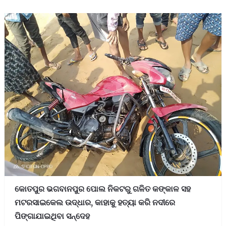
କୋତପୁର ଭଗବାନପୁର ପୋଲ ନିକଟରୁ ଗଳିତ କଙ୍କାଳ ସହ
ମଟରସାଇକେଲ ଉଦ୍ଧାର, କାହାକୁ ହତ୍ୟା କରି ନଦୀରେ
ପିଙ୍ଗାଯାଇଥିବା ସନ୍ଦେହ