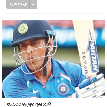
ଅଧିକ ପଢନ୍ତୁ
୧୦,୦୦୦ ରନ୍‌ କ୍ଲବ୍‌ରେ ଧୋନି