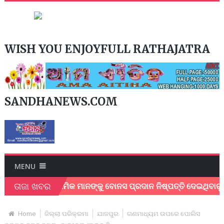
WISH YOU ENJOYFULL RATHAJATRA
SANDHANEWS.COM
MENU
ତାଜା ଖବର
ୁପତ୍ର ଶ୍ରମିକ ମାନଙ୍କୁ ବୋନସ ପ୍ରଦାନ ନିଷ୍ପତ୍ତି ଦେଇଥିବାରୁ ମୁଖ୍ୟମ
Home
ଜିଲ୍ଲା ପରିକ୍ରମା
ଯାଜପୁର
ଗଣମାଧ୍ୟମ ଉପରେ ପୋଲିସ