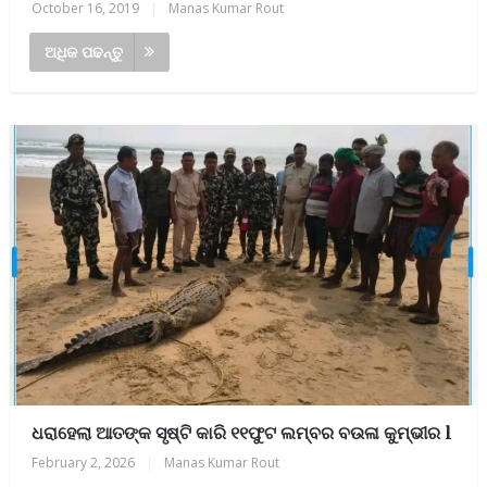
October 16, 2019
|
Manas Kumar Rout
ଅଧିକ ପଢନ୍ତୁ
ଧରାହେଲା ଆତଙ୍କ ସୃଷ୍ଟି କାରି ୧୧ଫୁଟ ଲମ୍ବର ବଉଳା କୁମ୍ଭୀର l
February 2, 2026
|
Manas Kumar Rout