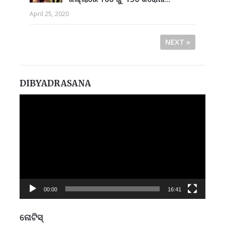
April 25, 2020
NEXT »
DIBYADRASANA
Video
Player
00:00
16:41
ନୋଟିସ୍