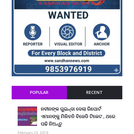
POPULAR
RECENT
ନବୀନଙ୍କ ଗୁଇନ୍ଦା ଦେଲା ରିପୋର୍ଟ
ଏମାନଙ୍କୁ ମିଳିବନି ବିଜେଡି ଟିକେଟ , ଥରେ
ପଢି ନିଅନ୍ତୁ
February 23, 2019