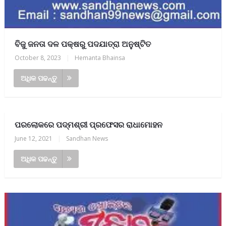
ବିଜୁ ଜନତା ଦଳ ପକ୍ଷରୁ ପଦଯାତ୍ରା ଅନୁଷ୍ଟିତ
October 8, 2023
|
Hemanta Bhainsa
ଅଧିକ ପଢନ୍ତୁ
ପରଲୋକରେ ପଦ୍ମଶ୍ରୀ ପ୍ରଫେସର ରାଧାମୋହନ
June 12, 2021
|
Sandhan News
ଅଧିକ ପଢନ୍ତୁ