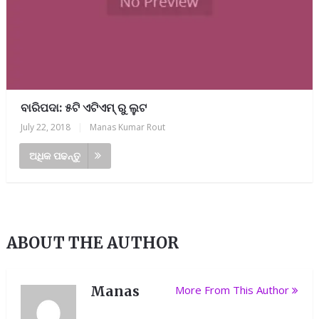
ବାରିପଦା: ୫ଟି ଏଟିଏମ୍ ରୁ ଲୁଟ
July 22, 2018
|
Manas Kumar Rout
ଅଧିକ ପଢନ୍ତୁ
ABOUT THE AUTHOR
Manas
More From This Author