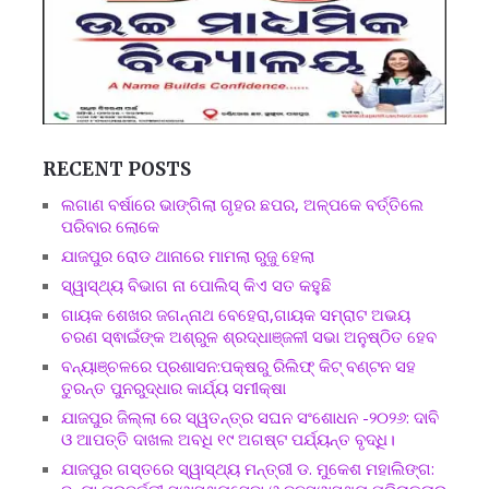
RECENT POSTS
ଲଗାଣ ବର୍ଷାରେ ଭାଙ୍ଗିଲା ଗୃହର ଛପର, ଅଳ୍ପକେ ବର୍ତ୍ତିଲେ
ପରିବାର ଲୋକେ
ଯାଜପୁର ରୋଡ ଥାନାରେ ମାମଲା ରୁଜୁ ହେଲା
ସ୍ୱାସ୍ଥ୍ୟ ବିଭାଗ ନା ପୋଲିସ୍ କିଏ ସତ କହୁଛି
ଗାୟକ ଶେଖର ଜଗନ୍ନାଥ ବେହେରା,ଗାୟକ ସମ୍ରାଟ ଅଭୟ
ଚରଣ ସ୍ଵାଇଁଙ୍କ ଅଶ୍ରୁଳ ଶ୍ରଦ୍ଧାଞ୍ଜଳୀ ସଭା ଅନୁଷ୍ଠିତ ହେବ
ବନ୍ୟାଞ୍ଚଳରେ ପ୍ରଶାସନ:ପକ୍ଷରୁ ରିଲିଫ୍ କିଟ୍ ବଣ୍ଟନ ସହ
ତୁରନ୍ତ ପୁନରୁଦ୍ଧାର କାର୍ଯ୍ୟ ସମୀକ୍ଷା
ଯାଜପୁର ଜିଲ୍ଲା ରେ ସ୍ୱତନ୍ତ୍ର ସଘନ ସଂଶୋଧନ -୨୦୨୬: ଦାବି
ଓ ଆପତ୍ତି ଦାଖଲ ଅବଧି ୧୯ ଅଗଷ୍ଟ ପର୍ଯ୍ୟନ୍ତ ବୃଦ୍ଧି।
ଯାଜପୁର ଗସ୍ତରେ ସ୍ୱାସ୍ଥ୍ୟ ମନ୍ତ୍ରୀ ଡ. ମୁକେଶ ମହାଲିଙ୍ଗ: