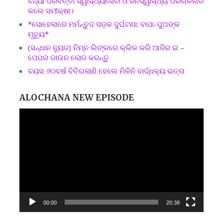
ବନ୍ୟା ପରବର୍ତ୍ତୀ ସ୍ୱାସ୍ଥ୍ୟସେବା ଓ ଜନସ୍ୱାସ୍ଥ୍ୟ ପରିଚାଳନାର
କଲେ ସମୀକ୍ଷା।
*ସୋହେଲାରେ ମର୍ମନ୍ତୁଦ ସଡ଼କ ଦୁର୍ଘଟଣା: ବାପା-ପୁଅଙ୍କ
ମୃତ୍ୟୁ*
(ସନ୍ଧାନ ନ୍ୟୁଜ) ନିମ୍ନ ଲିଙ୍କରେ କ୍ଲିକ କରି ଆଜିର ଇ –
ପେପର ଡାଉନ ଲୋଡ କରନ୍ତୁ
ବୟସ ୬୦ବର୍ଷ ବିତିଗଲାଣି ହେଲେ ମିଳିନି ବାର୍ଦ୍ଧକ୍ୟ ଭତ୍ତା
ALOCHANA NEW EPISODE
Video
Player
00:00
20:38