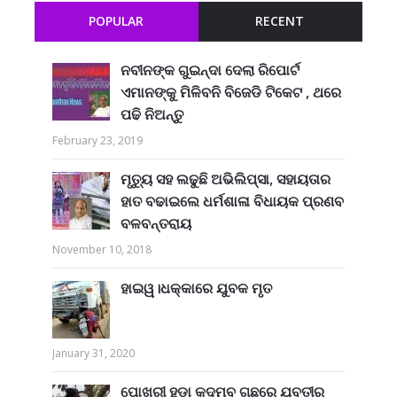
POPULAR
RECENT
ନବୀନଙ୍କ ଗୁଇନ୍ଦା ଦେଲା ରିପୋର୍ଟ
ଏମାନଙ୍କୁ ମିଳିବନି ବିଜେଡି ଟିକେଟ , ଥରେ
ପଢି ନିଅନ୍ତୁ
February 23, 2019
ମୃତ୍ୟୁ ସହ ଲଢୁଛି ଅଭିଲିପ୍ସା, ସହାୟତାର
ହାତ ବଢାଇଲେ ଧର୍ମଶାଳା ବିଧାୟକ ପ୍ରଣବ
ବଳବନ୍ତରାୟ
November 10, 2018
ହାଇୱ।ଧକ୍କାରେ ଯୁବକ ମୃତ
January 31, 2020
ପୋଖରୀ ହୁଡ଼ା କଦମ୍ବ ଗଛରେ ଯୁବତୀର