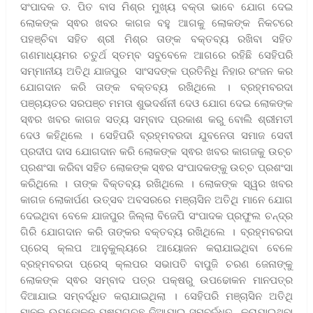
ସଂପାଦକ ଡ. ପିତ ବାସ ମିଶ୍ର ମୁଖ୍ୟ ବକ୍ତା ଭାବେ ଯୋଗ ଦେଇ
ଲୋକଙ୍କ ସ୍ଵର ଖବର କାଗଜ ବହୁ ଆଗକୁ ଲୋକଙ୍କ ନିକଟରେ
ପହଞ୍ଚିବା ସହିତ ଶ୍ରୀ ମିଶ୍ର ତାଙ୍କ ବକ୍ତବ୍ୟ ରଖିବା ସହିତ
ଗଣମାଧ୍ୟମର ଚତୁର୍ଥ ସ୍ତମ୍ବ ସବୁବେଳେ ଆଗରେ ରହିଛି ସେହିପରି
ସମ୍ମାନୀୟ ଅତିଥି ଯାଜପୁର ସାଂସଦଙ୍କ ପ୍ରତିନିଧି ନିହାର ରଂଜନ କର
ଯୋଗଦାନ କରି ତାଙ୍କ ବକ୍ତବ୍ୟ ରଖିଥିଲେ । ବ୍ରହ୍ମବରଦା
ପଞ୍ଚାୟତର ସରପଞ୍ଚ ମମତା ଶୁଭଦର୍ଶନୀ ଦେଓ ଯୋଗ ଦେଇ ଲୋକଙ୍କ
ସ୍ଵର ଖବର କାଗଜ ସତ୍ୟ ସମ୍ବାଦ ପ୍ରକାଶ କରୁ ବୋଲି ଶ୍ରୀମତୀ
ଦେଓ କହିଥିଲେ । ସେହିପରି ବ୍ରହ୍ମବରଦା ଯୁବନେତା ସମାଜ ସେବୀ
ପ୍ରଦୀପ ଦାସ ଯୋଗଦାନ କରି ଲୋକଙ୍କ ସ୍ଵର ଖବର କାଗଜକୁ ଉଚ୍ଚ
ପ୍ରଶଂସା କରିବା ସହିତ ଲୋକଙ୍କ ସ୍ଵର ସଂପାଦକଙ୍କୁ ଉଚ୍ଚ ପ୍ରଶଂସା
କରିଥିଲେ । ତାଙ୍କ ବିକ୍ତବ୍ୟ ରଖିଥିଲେ । ଲୋକଙ୍କ ସ୍ୱର ଖବର
କାଗଜ ଲୋକାର୍ପଣ ଉତ୍ସବ ଅବସରରେ ମଞ୍ଚାସିନ ଅତିଥି ମାନେ ଯୋଗ
ଦେଇଥିବା ବେଳେ ଯାଜପୁର ଜିଲ୍ଲା ବିଜେପି ସଂପାଦକ ପ୍ରଫୁଲ ଚନ୍ଦ୍ର
ଗିରି ଯୋଗଦାନ କରି ତାଙ୍କର ବକ୍ତବ୍ୟ ରଖିଥିଲେ । ବ୍ରହ୍ମବରଦା
ପ୍ରେସ୍ କ୍ଲପ ଆନୁକୁଲ୍ୟରେ ଆୟୋଜନ କରାଯାଇଥିବା ବେଳେ
ବ୍ରହ୍ମବରଦା ପ୍ରେସ୍‌ କ୍ଲପର ସଭାପତି ବାପୁଜି ଚରଣ ଜେନାଙ୍କୁ
ଲୋକଙ୍କ ସ୍ଵର ସମ୍ବାଦ ପତ୍ର ପକ୍ଷରୁ ଉପଢୋକନ ମାନପତ୍ର
ଦିଆଯାଇ ସମ୍ବର୍ଦ୍ଧିତ କରାଯାଇଥିଲା । ସେହିପରି ମଞ୍ଚାସିନ ଅତିଥି
ମାନକୁ ଉପଢୋକନ ପୁଷ୍ପଗୁଚ୍ଛ ଦିଆଯାଇ ସମ୍ବର୍ଦ୍ଧିତ କରାଯାଇଥିବା