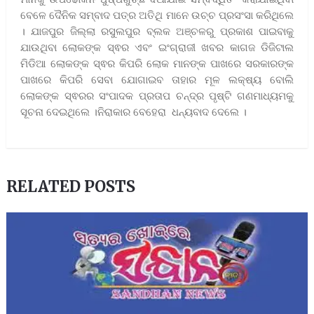
ବେଳେ ଦୈନିକ ସମ୍ବାଦ ପତ୍ର ଅତିଥି ମାନେ ଉଚ୍ଚ ପ୍ରସଂସା କରିଥିଲେ
। ଯାଜପୁର ଜିଲ୍ଲା ରସୁଲପୁର ବ୍ଲକ ଅଞ୍ଚଳରୁ ପ୍ରକାଶ ପାଇବାକୁ
ଯାଉଥିବା ଲୋକଙ୍କ ସ୍ଵର ଏବଂ ଇଂଗ୍ରାଜୀ ଖବର କାଗଜ ଡିଜିଟାଲ
ମିଡିଆ ଲୋକଙ୍କ ସ୍ଵର କିପରି ଲୋକ ମାନଙ୍କ ପାଖରେ ସରକାରଙ୍କ
ପାଖରେ କିପରି ସେବା ଯୋଗାଇବ ତାହାର ମୂଳ ଲକ୍ଷ୍ୟ ବୋଲି
ଲୋକଙ୍କ ସ୍ଵରର ସଂପାଦକ ପ୍ରତାପ ଚନ୍ଦ୍ର ପୃଷ୍ଟି ଗଣମାଧ୍ୟମକୁ
ସୂଚନା ଦେଇଥିଲେ ।ନିରାକାର ବେହେରା ଧନ୍ୟବାଦ ଦେଲେ ।
RELATED POSTS