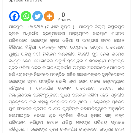
0
Shares
ଯାଜପୁର, :୬/୭/୨୬ (ସନ୍ଧାନ ନ୍ୟୁଜ ) ଯାଜପୁର ଜିଲ୍ଲା ରସୁଲପୁର
ବ୍ଲକ ଅନ୍ତର୍ଗତ ବ୍ରହ୍ମବରଦା ପଞ୍ଚାୟତର କଲ୍ୟାଣ ମଣ୍ଡପ
ପରିଶରରେ ଲୋକଙ୍କ ସ୍ଵର ଓଡ଼ିଆ ଓ ଇଂଗ୍ରାଜୀ ଖବର କାଗଜ
ଡିଜିଟାଲ ମିଡ଼ିଆ ଲୋକଙ୍କ ସ୍ଵର ଉଦ୍ଘାଟନ ଉତ୍ସବ ଅବସରରେ
ମୁଖ୍ୟ ଅତିଥି ବରୀ ନିର୍ବାଚନ ମଣ୍ଡଳୀର ବିଜେପି ଯୁବ ନେତା ଉମେଶ
ଚନ୍ଦ୍ର ଜେନା ଯୋଗଦେଇ ଚତୁର୍ଥ ସ୍ତମ୍ବର ଗଣମାଧ୍ୟମ ଲୋକଙ୍କ
ସ୍ଵର ଓଡ଼ିଆ ଖବର କାଗଜ ଲୋକାର୍ପଣ ଉତ୍ସବ ଅବସରରେ ଯୋଗଦାନ
କରି ଲୋକଙ୍କ ନିକଟରେ ପହଞ୍ଚିବା ସହିତ ସରକାରଙ୍କର ଦୃଷ୍ଟିଗୋଚର
ଲୋକଙ୍କ ସ୍ଵର ପହଞ୍ଚିବ ବୋଲି ଶ୍ରୀ ଜେନା ତାଙ୍କ ବକ୍ତବ୍ୟରେ
କହିଥିଲେ । ଲୋକାର୍ପଣ ଉତ୍ସବ ଅବସରରେ ଜଗତର ନାଥ
ଜଗନ୍ନାଥଙ୍କ ପ୍ରତିମୃତ୍ତିରେ ପୁଷ୍ପ ପ୍ରଦାନ କରିବା ସହିତ ପ୍ରଦୀପ
ପ୍ରଜ୍ଵଳନ କରି ଏହାକୁ ଉଦ୍ଘାଟନ କରି ଥିଲେ । ଲୋକଙ୍କ ସ୍ଵରର
ଯୁବ ସଂପାଦକ ପ୍ରତାପ ଚନ୍ଦ୍ର ପୃଷ୍ଟିଙ୍କ ସଭାପତିତ୍ୱରେ ଅନୁଷ୍ଠିତ
କରାଯାଇଥିବା ବେଳେ ଯୁବ ପ୍ରତିଭା କିରଣ କୁମାର ସାହୁ ମଞ୍ଚ
ପରିଚାଳନା କରିଥିବା ବେଳେ ଅତିଥି ମାନଙ୍କ ପରିଚୟ ପ୍ରଦାନ
କରିଥିଲେ । ଲୋକଙ୍କ ସ୍ଵର ଲୋକାର୍ପଣ ଉତ୍ସବରେ ଉତ୍କଳ ମେଲ