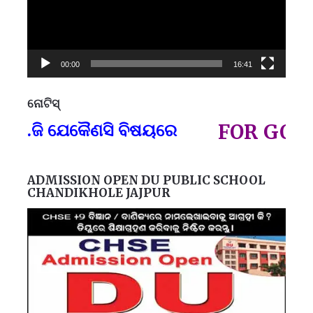
00:00
16:41
ନୋଟିସ୍
ପ୍
.ଜି ଯେକୈଣସି ବିଷୟରେ
FOR GOVT A
ADMISSION OPEN DU PUBLIC SCHOOL
CHANDIKHOLE JAJPUR