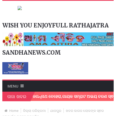
WISH YOU ENJOYFULL RATHAJATRA
SANDHANEWS.COM
MENU
ତାଜା ଖବର
ଗାୟକ ଶେଖର ଜଗନ୍ନାଥ ବେହେରା,ଗାୟକ ସମ୍ରାଟ ଅଭୟ ଚରଣ ସ୍ଵାଇଁଙ୍କ ଅଶ
Home
ଜିଲ୍ଲା ପରିକ୍ରମା
ଯାଜପୁର
ଖବର କାଗଜ ଲୋକଙ୍କ ସ୍ଵର