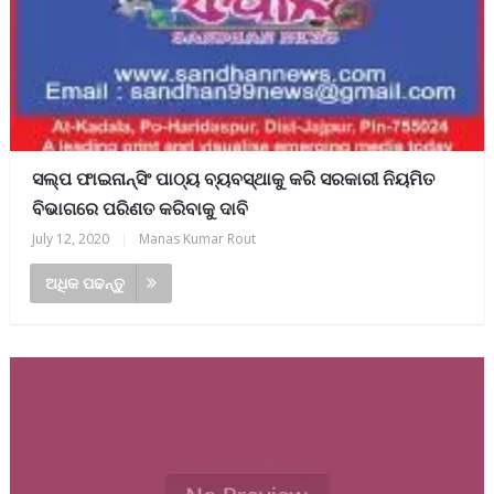
ସଲ୍ପ ଫାଇନାନ୍ସିଂ ପାଠ୍ୟ ବ୍ୟବସ୍ଥାକୁ କରି ସରକାରୀ ନିୟମିତ
ବିଭାଗରେ ପରିଣତ କରିବାକୁ ଦାବି
July 12, 2020
|
Manas Kumar Rout
ଅଧିକ ପଢନ୍ତୁ