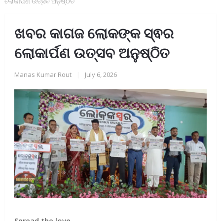
ଲୋକାର୍ପଣ ଉତ୍ସବ ଅନୁଷ୍ଠିତ
ଖବର କାଗଜ ଲୋକଙ୍କ ସ୍ଵର
ଲୋକାର୍ପଣ ଉତ୍ସବ ଅନୁଷ୍ଠିତ
Manas Kumar Rout
|
July 6, 2026
Spread the love