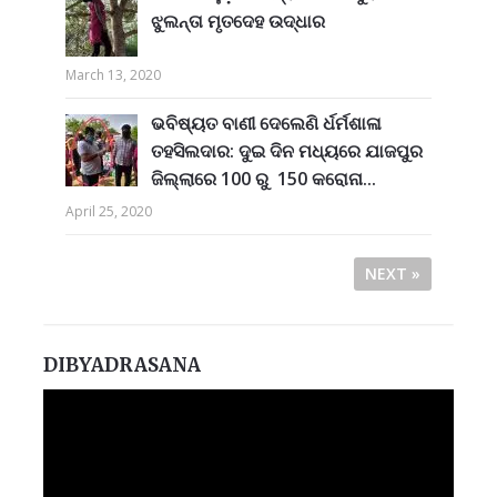
ଝୁଲନ୍ତା ମୃତଦେହ ଉଦ୍ଧାର
March 13, 2020
ଭବିଷ୍ୟତ ବାଣୀ ଦେଲେଣି ର୍ଧର୍ମଶାଳା
ତହସିଲଦାର: ଦୁଇ ଦିନ ମଧ୍ୟରେ ଯାଜପୁର
ଜିଲ୍ଲାରେ 100 ରୁ 150 କରୋନା...
April 25, 2020
NEXT »
DIBYADRASANA
Video
Player