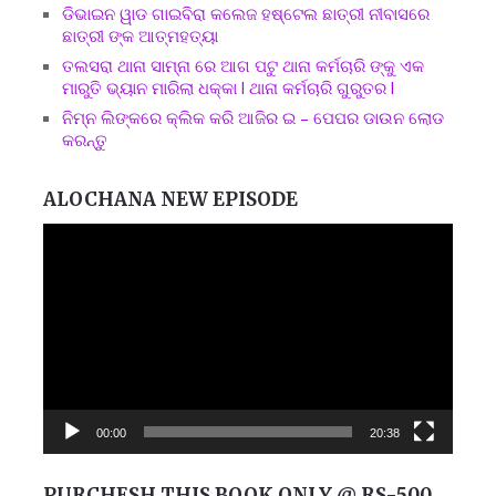
ଡିଭାଇନ ୱାଡ ଗାଇବିରା କଲେଜ ହଷ୍ଟେଲ ଛାତ୍ରୀ ନୀବାସରେ
ଛାତ୍ରୀ ଙ୍କ ଆତ୍ମହତ୍ୟା
ତଲସରା ଥାନା ସାମ୍ନା ରେ ଆଗ ପଟୁ ଥାନା କର୍ମଚାରି ଙ୍କୁ ଏକ
ମାରୁତି ଭ୍ୟାନ ମାରିଲା ଧକ୍କା l ଥାନା କର୍ମଚାରି ଗୁରୁତର l
ନିମ୍ନ ଲିଙ୍କରେ କ୍ଲିକ କରି ଆଜିର ଇ – ପେପର ଡାଉନ ଲୋଡ
କରନ୍ତୁ
ALOCHANA NEW EPISODE
Video
Player
00:00
20:38
PURCHESH THIS BOOK ONLY @ RS-500