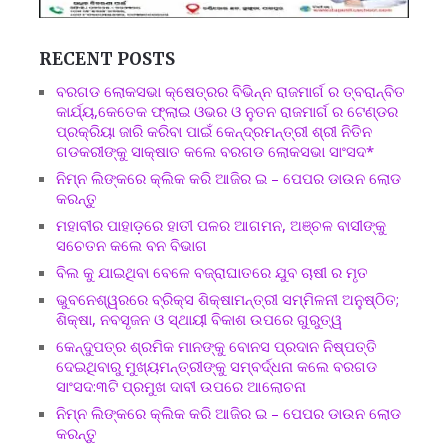
RECENT POSTS
ବରଗଡ ଲୋକସଭା କ୍ଷେତ୍ରର ବିଭିନ୍ନ ରାଜମାର୍ଗ ର ତ୍ବରାନ୍ବିତ
କାର୍ଯ୍ୟ,କେତେକ ଫ୍ଲାଇ ଓଭର ଓ ନୁତନ ରାଜମାର୍ଗ ର ଟେଣ୍ଡର
ପ୍ରକ୍ରିୟା ଜାରି କରିବା ପାଇଁ କେନ୍ଦ୍ରମନ୍ତ୍ରୀ ଶ୍ରୀ ନିତିନ
ଗଡକରୀଙ୍କୁ ସାକ୍ଷାତ କଲେ ବରଗଡ ଲୋକସଭା ସାଂସଦ*
ନିମ୍ନ ଲିଙ୍କରେ କ୍ଲିକ କରି ଆଜିର ଇ – ପେପର ଡାଉନ ଲୋଡ
କରନ୍ତୁ
ମହାବୀର ପାହାଡ଼ରେ ହାତୀ ପଳର ଆଗମନ, ଅଞ୍ଚଳ ବାସୀଙ୍କୁ
ସଚେତନ କଲେ ବନ ବିଭାଗ
ବିଲ କୁ ଯାଇଥିବା ବେଳେ ବଜ୍ରାଘାତରେ ଯୁବ ଚାଷୀ ର ମୃତ
ଭୁବନେଶ୍ୱରରେ ବ୍ରିକ୍ସ ଶିକ୍ଷାମନ୍ତ୍ରୀ ସମ୍ମିଳନୀ ଅନୁଷ୍ଠିତ;
ଶିକ୍ଷା, ନବସୃଜନ ଓ ସ୍ଥାୟୀ ବିକାଶ ଉପରେ ଗୁରୁତ୍ୱ
କେନ୍ଦୁପତ୍ର ଶ୍ରମିକ ମାନଙ୍କୁ ବୋନସ ପ୍ରଦାନ ନିଷ୍ପତ୍ତି
ଦେଇଥିବାରୁ ମୁଖ୍ୟମନ୍ତ୍ରୀଙ୍କୁ ସମ୍ବର୍ଦ୍ଧନା କଲେ ବରଗଡ
ସାଂସଦ:୩ଟି ପ୍ରମୁଖ ଦାବୀ ଉପରେ ଆଲୋଚନା
ନିମ୍ନ ଲିଙ୍କରେ କ୍ଲିକ କରି ଆଜିର ଇ – ପେପର ଡାଉନ ଲୋଡ
କରନ୍ତୁ