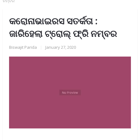
ନମ୍ବର
କରୋନାଭାଇରସ ସତର୍କତା :
ଜାରିହେଲା ଟ୍ରୋଲ୍‌ ଫ୍ରି ନମ୍ବର
Biswajit Parida
|
January 27, 2020