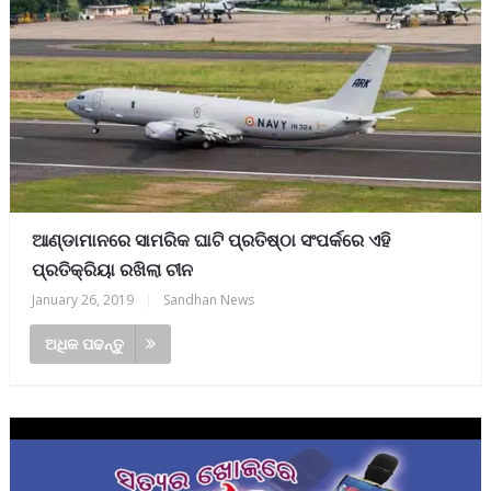
ଆଣ୍ଡାମାନରେ ସାମରିକ ଘାଟି ପ୍ରତିଷ୍ଠା ସଂପର୍କରେ ଏହି
ପ୍ରତିକ୍ରିୟା ରଖିଲା ଚୀନ
January 26, 2019
|
Sandhan News
ଅଧିକ ପଢନ୍ତୁ