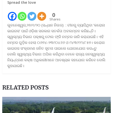
Spread the love
0
Shares
ଭୁବନେଶ୍ୱର,୨୭/୧/୨୦ (ସନ୍ଧାନ ନିଉଜ) : ଚୀନରୁ ବ୍ୟାପିଥିବା ‘କରୋନା
ଭାଇରସ’ ପାଇଁ ଓଡ଼ିଶା ସରକାର ସତର୍କତା ଅବଲମ୍ବନ କରିଛନ୍ତି।
ସ୍ୱାସ୍ଥ୍ୟ ବିଭାଗ ପକ୍ଷରୁ ଟୋଲ ଫ୍ରି ନମ୍ବର ଜାରି କରାଯାଇଛି। ଏହି
ନମ୍ବର ଗୁଡ଼ିକ ହେଲା ୦୬୭୪-୨୩୯୦୪୬୬ ଓ ୯୪୩୯୯୯୪୮୫୭। କରୋନା
ଭାଇରସ ସଂକ୍ରମଣ ଜନିତ ସୂଚନା ପାଇଲେ ଯୋଗାଯୋଗ କରନ୍ତୁ
ବୋଲି ସ୍ୱାସ୍ଥ୍ୟ ବିଭାଗ ଅପିଲ କରିଥିବା ବେଳେ ରାଜ୍ୟ ଜନସ୍ୱାସ୍ଥ୍ୟ
ନିୟନ୍ତ୍ରଣ କକ୍ଷ ଅଧିକାରୀମାନେ ଆବଶ୍ୟକ ସହଯୋଗ କରିବେ ବୋଲି
କୁହାଯାଇଛି।
RELATED POSTS