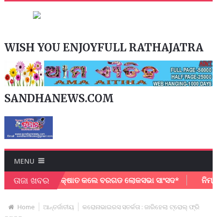
WISH YOU ENJOYFULL RATHAJATRA
SANDHANEWS.COM
MENU
ତାଜା ଖବର
ତିନ ଗଡକରୀଙ୍କୁ ସାକ୍ଷାତ କଲେ ବରଗଡ ଲୋକସଭା ସାଂସଦ*
ନିମ୍ନ ଲିଙ
Home
ଆନ୍ତର୍ଜାତୀୟ
କରୋନାଭାଇରସ ସତର୍କତା : ଜାରିହେଲା ଟ୍ରୋଲ୍‌ ଫ୍ରି