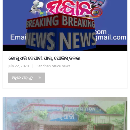
ଗୋରୁ ଧରି ବେପାରୀ ପାର୍, ପୋଲିସ୍ ଜଳକା
July 22, 2020
|
Sandhan office news
ଅଧିକ ପଢନ୍ତୁ