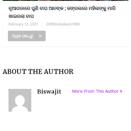
ନୂଆପଡାରେ ପୁଣି ବାଘ ଆତଙ୍କ ; ଜଙ୍ଗଲରେ ମହିଳାଙ୍କୁ ମାରି
ଖାଇଗଲା ବାଘ
February 12, 2021
|
2005lindadavis1989
ଅଧିକ ପଢନ୍ତୁ
ABOUT THE AUTHOR
Biswajit
More From This Author