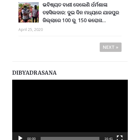
ଭବିଷ୍ୟତ ବାଣୀ ଦେଲେଣି ର୍ଧର୍ମଶାଳା
ତହସିଲଦାର: ଦୁଇ ଦିନ ମଧ୍ୟରେ ଯାଜପୁର
ଜିଲ୍ଲାରେ 100 ରୁ 150 କରୋନା...
April 25, 2020
NEXT »
DIBYADRASANA
Video
Player
00:00
16:41