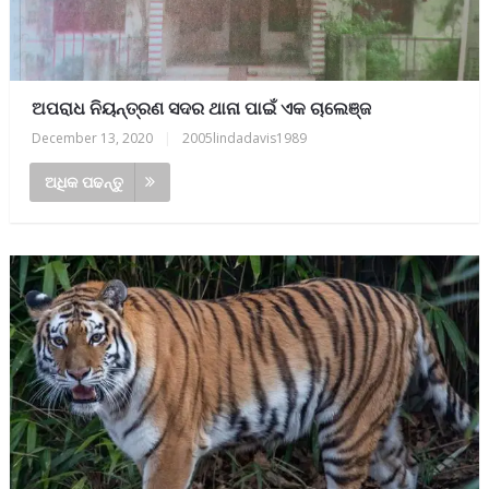
ଅପରାଧ ନିୟନ୍ତ୍ରଣ ସଦର ଥାନା ପାଇଁ ଏକ ଚାଲେଞ୍ଜ
December 13, 2020
|
2005lindadavis1989
ଅଧିକ ପଢନ୍ତୁ