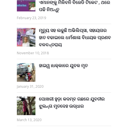
ଏମାନଙ୍କୁ ମିଳିବନି ବିଜେଡି ଟିକେଟ , ଥରେ
ପଢି ନିଅନ୍ତୁ
February 23, 2019
ମୃତ୍ୟୁ ସହ ଲଢୁଛି ଅଭିଲିପ୍ସା, ସହାୟତାର
ହାତ ବଢାଇଲେ ଧର୍ମଶାଳା ବିଧାୟକ ପ୍ରଣବ
ବଳବନ୍ତରାୟ
November 10, 2018
ହାଇୱ।ଧକ୍କାରେ ଯୁବକ ମୃତ
January 31, 2020
ପୋଖରୀ ହୁଡ଼ା କଦମ୍ବ ଗଛରେ ଯୁବତୀର
ଝୁଲନ୍ତା ମୃତଦେହ ଉଦ୍ଧାର
March 13, 2020