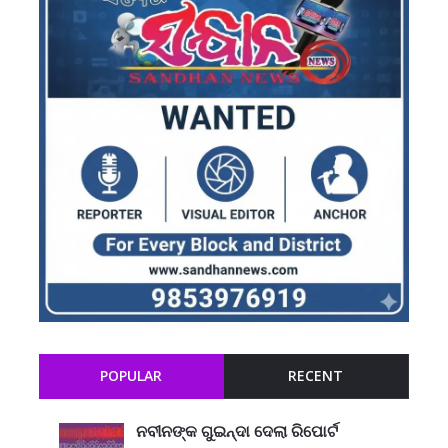
POPULAR
RECENT
ନବୀନଙ୍କ ଗୁଇନ୍ଦା ଦେଲା ରିପୋର୍ଟ