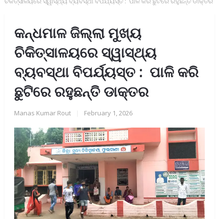
ଚିକିତ୍ସାଳୟରେ ସ୍ୱାସ୍ଥ୍ୟ ବ୍ୟବସ୍ଥା ବିପର୍ଯ୍ୟସ୍ତ : ପାଳି କରି ଛୁଟିରେ ରହୁଛନ୍ତି ଡାକ୍ତର
କନ୍ଧମାଳ ଜିଲ୍ଲା ମୁଖ୍ୟ
ଚିକିତ୍ସାଳୟରେ ସ୍ୱାସ୍ଥ୍ୟ
ବ୍ୟବସ୍ଥା ବିପର୍ଯ୍ୟସ୍ତ : ପାଳି କରି
ଛୁଟିରେ ରହୁଛନ୍ତି ଡାକ୍ତର
Manas Kumar Rout
|
February 1, 2026