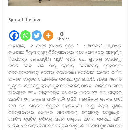
Spread the love
0
Shares
କନ୍ଧମାଳ, ୧ /୨/୨୬ (ସନ୍ଧାନ ନ୍ୟୁଜ ) : ଆଦିବାସୀ ଅଧ୍ଯୁଷିତ
କନ୍ଧମାଳ ଜିଲ୍ଲା ମୁଖ୍ୟ ଚିକିତ୍ସାଳୟରେ ଏବେ ରୋଗୀସେବା ସମ୍ପୂର୍ଣ୍ଣ
ବିପର୍ଯ୍ୟସ୍ତ ହୋଇପଡ଼ିଛି। ସ୍ଥିତି ଏମିତି ଯେ, ଗୁରୁତର ରୋଗୀଙ୍କୁ
ଉଚିତ ସେବା ମିଳି ପାରୁ ନଥିବାରୁ ସେମାନଙ୍କୁ ବ୍ରହ୍ମପୁର
ବଡ଼ଡାକ୍ତରଖାନାକୁ ରେଫର୍ କରାଯାଉଛି। ମେଡିକାଲ କଲେଜ ନିର୍ମାଣ
ଫଳରେ ଡାକ୍ତର ଅଭାବଜନିତ ସମସ୍ୟା ଦୂର ହୋଇଛି, ମାତ୍ର ଏବେ ବି
ଗୁରୁତର ରୋଗୀଙ୍କୁ ବ୍ରହ୍ମପୁର ରେଫର କରାଯାଉଛି। ଡାକ୍ତରଖାନାରେ
ଆବଶ୍ୟକ ୧୩୪ ଡାକ୍ତରଙ୍କ ସ୍ଥାନରେ ମାତ୍ର ୪୧ ଜଣ ଡାକ୍ତର
ଅଛନ୍ତି। ୯୩ ଡାକ୍ତର ପଦବି ଖାଲି ପଡ଼ିଛି । ମେଡିକାଲ କଲେଜ ପାଇଁ
୧୨୦ ଜଣ ଡାକ୍ତର ନିଯୁକ୍ତି ହୋଇଛନ୍ତି। କିନ୍ତୁ ଜିଲ୍ଲା ମୁଖ୍ୟ
ଚିକିତ୍ସାଳୟରେ ସେମାନେ ଆଉଟଡୋର୍ ରୋଗୀଙ୍କୁ ଦେଖୁଛନ୍ତି।
ଗୋଟିଏ ଦୃଷ୍ଟିରୁ ବୁଝିବାକୁ ଗଲେ ଡାକ୍ତର ଅଭାବ ସମସ୍ୟା ନାହିଁ।
ମାତ୍ର, ଏହି ଡାକ୍ତରମାନେ ପରସ୍ପର ମଧ୍ୟରେ ଆପୋସ ବୁଝାମଣା କରି