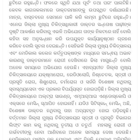
ଛୁଟିରେ ରହୁଛନ୍ତି। ଫଳରେ ସ୍ଥିତି ଯଥା ପୂର୍ବଂ ତଥା ପରଂ ପାଲଟିଛି।
କେବଳ କାଗଜକଲମରେ ଡାକ୍ତରମାନଙ୍କୁ ଉପସ୍ଥିତ ଦର୍ଶାଯାଉଛି।
ମାତ୍ର, ବାସ୍ତବରେ ସେମାନେ ପାଳି କରି ଲମ୍ବା ଛୁଟିରେ ରହୁଛନ୍ତି।
ଏନେଇ ଜିଲ୍ଲା ମୁଖ୍ୟ ଚିକିତ୍ସାଧିକାରୀ ଡାକ୍ତର ସନ୍ତୋଷ ପାଢ଼ୀଙ୍କ
ଦୃଷ୍ଟି ଆକର୍ଷଣ କରିବାରୁ ଏଭଳି ଅଭିଯୋଗ ତାଙ୍କ ନିକଟରେ ନାହିଁ ବୋଲି
କହିବା ସହ ଅନୁସନ୍ଧାନ କରି ଉପଯୁକ୍ତ କାର୍ଯ୍ୟାନୁଷ୍ଠାନ ଗ୍ରହଣ
କରିବେ ବୋଲି ସୂଚନା ଦେଇଛନ୍ତି। ସେହିଭଳି ଜିଲ୍ଲା ମୁଖ୍ୟ ଚିକିତ୍ସାଳୟ
ଏବଂ ମେଡିକାଲ କଲେଜ କର୍ତ୍ତୃପକ୍ଷଙ୍କ ମଧ୍ୟରେ ସମନ୍ଵୟ ଅଭାବ
କାରଣରୁ ଡାକ୍ତରମାନେ ରୋଗୀ ଦେଖିବାରେ ଢିଲା ମାରୁଛନ୍ତି ବୋଲି
ଅନେକ ସମୟରେ ଅଭିଯୋଗ ହେଉଛି। ଏହାବ୍ୟତୀତ ଜିଲ୍ଲା ମୁଖ୍ୟ
ଚିକିତ୍ସାଳୟରେ ଯକ୍ଷ୍ମାରୋଗ, ରେଡିଓଲୋଜି, ନିଶ୍ଚେତକ, ସ୍ତ୍ରୀ ଓ
ପ୍ରସୂତି ରୋଗ, ଶିଶୁରୋଗ, ଚର୍ମରୋଗ ଓ ସର୍ଜରି ବିଶେଷଜ୍ଞ ନଥିବାରୁ
ସ୍ବାସ୍ଥ୍ୟସେବା ଏକ ପ୍ରକାର ବିପର୍ଯ୍ୟସ୍ତ ହୋଇପଡ଼ିଛି। ଜିଲ୍ଲା ମୁଖ୍ୟ
ଚିକିତ୍ସାଳୟରେ ଅଲ୍‌ଟ୍ରା ସାଉଣ୍ଡ୍, ଏମ୍‌ଆର୍‌ଆଇ ଏଣ୍ଡୋସ୍କୋପି ଓ
ଏକ୍ସରେ ମେସିନ୍ ସ୍ଥାପିତ ହୋଇନାହିଁ। ଯଦିଓ ସିଟିସ୍କାନ୍ ମେସିନ୍ ଅଛି,
ବିଶେଷଜ୍ଞ ଡାକ୍ତର ନଥିବାରୁ ତାହା ଅବ୍ୟବହୃତ ହୋଇ ପଡ଼ିରହୁଛି।
ବର୍ତ୍ତମାନ ଜିଲ୍ଲା ମୁଖ୍ୟ ଚିକିତ୍ସାଳୟର ସ୍ତ୍ରୀ ଓ ପ୍ରସୂତି ବିଭାଗର
ଲିଫ୍‌ଟ କାମ କରୁ ନଥିବାରୁ ତୃତୀୟ ଓ ଚତୁର୍ଥ ମହଲାକୁ ରୋଗୀ ଓ
ଗର୍ଭବତୀଙ୍କୁ ନେବା ଆଣିବାରେ ଅନେକ ସମସ୍ୟା ଦେଖା ଦେଉଛି।
ମେଡିକାଲର ପାନୀୟ ଜଳ ଯୋଗାଣ ଏବଂ ବିଜୁଳି ଯୋଗାଣ ଅନିୟମିତ