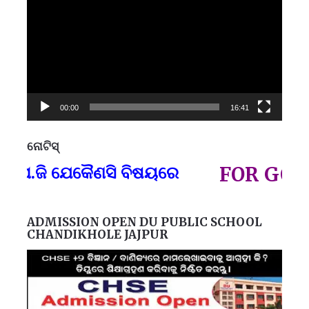
00:00
16:41
ନୋଟିସ୍
ପ୍
.ଜି ଯେକୈଣସି ବିଷୟରେ
FOR GOVT A
ADMISSION OPEN DU PUBLIC SCHOOL
CHANDIKHOLE JAJPUR