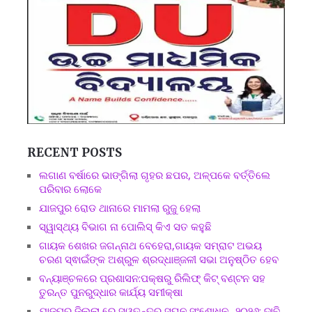
RECENT POSTS
ଲଗାଣ ବର୍ଷାରେ ଭାଙ୍ଗିଲା ଗୃହର ଛପର, ଅଳ୍ପକେ ବର୍ତ୍ତିଲେ
ପରିବାର ଲୋକେ
ଯାଜପୁର ରୋଡ ଥାନାରେ ମାମଲା ରୁଜୁ ହେଲା
ସ୍ୱାସ୍ଥ୍ୟ ବିଭାଗ ନା ପୋଲିସ୍ କିଏ ସତ କହୁଛି
ଗାୟକ ଶେଖର ଜଗନ୍ନାଥ ବେହେରା,ଗାୟକ ସମ୍ରାଟ ଅଭୟ
ଚରଣ ସ୍ଵାଇଁଙ୍କ ଅଶ୍ରୁଳ ଶ୍ରଦ୍ଧାଞ୍ଜଳୀ ସଭା ଅନୁଷ୍ଠିତ ହେବ
ବନ୍ୟାଞ୍ଚଳରେ ପ୍ରଶାସନ:ପକ୍ଷରୁ ରିଲିଫ୍ କିଟ୍ ବଣ୍ଟନ ସହ
ତୁରନ୍ତ ପୁନରୁଦ୍ଧାର କାର୍ଯ୍ୟ ସମୀକ୍ଷା
ଯାଜପୁର ଜିଲ୍ଲା ରେ ସ୍ୱତନ୍ତ୍ର ସଘନ ସଂଶୋଧନ -୨୦୨୬: ଦାବି