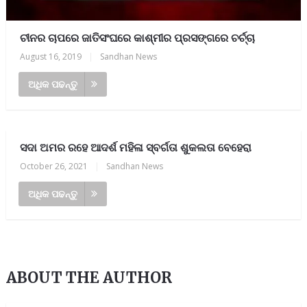
ଚୀନର ଚାପରେ ଜାତିସଂଘରେ କାଶ୍ମୀର ପ୍ରସଙ୍ଗରେ ଚର୍ଚ୍ଚା
August 16, 2019
|
Sandhan News
ଅଧିକ ପଢନ୍ତୁ
ସଦା ଅମର ରହେ ଆଦର୍ଶ ମହିଳା ସ୍ବର୍ଗତା ଶୁକଲତା ବେହେରା
October 26, 2021
|
Sandhan News
ଅଧିକ ପଢନ୍ତୁ
ABOUT THE AUTHOR