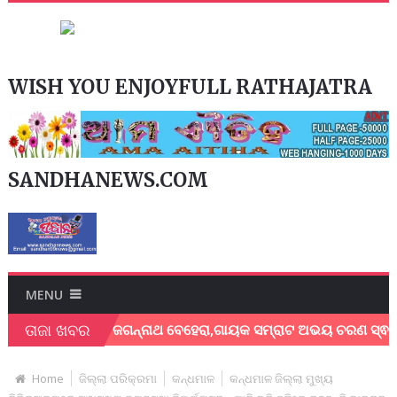
WISH YOU ENJOYFULL RATHAJATRA
SANDHANEWS.COM
MENU
ତାଜା ଖବର
ଗାୟକ ଶେଖର ଜଗନ୍ନାଥ ବେହେରା,ଗାୟକ ସମ୍ରାଟ ଅଭୟ ଚରଣ ସ୍ଵାଇଁଙ୍କ ଅଶ
Home
ଜିଲ୍ଲା ପରିକ୍ରମା
କନ୍ଧମାଳ
କନ୍ଧମାଳ ଜିଲ୍ଲା ମୁଖ୍ୟ