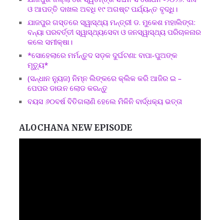
ଓ ଆପତ୍ତି ଦାଖଲ ଅବଧି ୧୯ ଅଗଷ୍ଟ ପର୍ଯ୍ୟନ୍ତ ବୃଦ୍ଧି।
ଯାଜପୁର ଗସ୍ତରେ ସ୍ୱାସ୍ଥ୍ୟ ମନ୍ତ୍ରୀ ଡ. ମୁକେଶ ମହାଲିଙ୍ଗ:
ବନ୍ୟା ପରବର୍ତ୍ତୀ ସ୍ୱାସ୍ଥ୍ୟସେବା ଓ ଜନସ୍ୱାସ୍ଥ୍ୟ ପରିଚାଳନାର
କଲେ ସମୀକ୍ଷା।
*ସୋହେଲାରେ ମର୍ମନ୍ତୁଦ ସଡ଼କ ଦୁର୍ଘଟଣା: ବାପା-ପୁଅଙ୍କ
ମୃତ୍ୟୁ*
(ସନ୍ଧାନ ନ୍ୟୁଜ) ନିମ୍ନ ଲିଙ୍କରେ କ୍ଲିକ କରି ଆଜିର ଇ –
ପେପର ଡାଉନ ଲୋଡ କରନ୍ତୁ
ବୟସ ୬୦ବର୍ଷ ବିତିଗଲାଣି ହେଲେ ମିଳିନି ବାର୍ଦ୍ଧକ୍ୟ ଭତ୍ତା
ALOCHANA NEW EPISODE
Video
Player