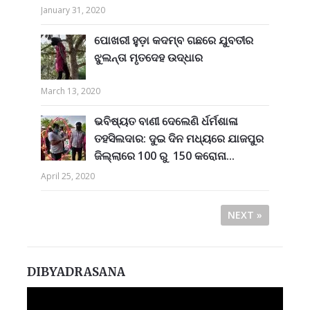
January 31, 2020
ପୋଖରୀ ହୁଡ଼ା କଦମ୍ବ ଗଛରେ ଯୁବତୀର
ଝୁଲନ୍ତା ମୃତଦେହ ଉଦ୍ଧାର
March 13, 2020
ଭବିଷ୍ୟତ ବାଣୀ ଦେଲେଣି ର୍ଧର୍ମଶାଳା
ତହସିଲଦାର: ଦୁଇ ଦିନ ମଧ୍ୟରେ ଯାଜପୁର
ଜିଲ୍ଲାରେ 100 ରୁ 150 କରୋନା...
April 25, 2020
NEXT »
DIBYADRASANA
Video
Player