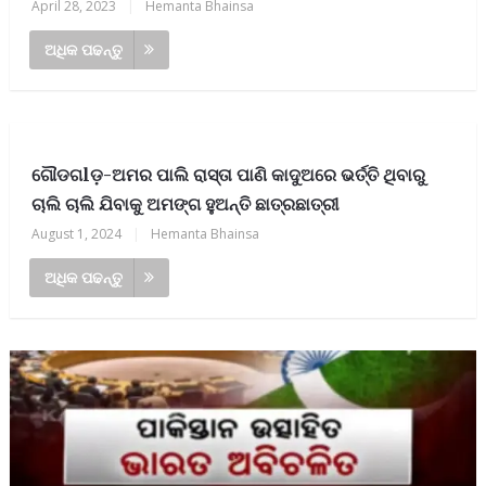
April 28, 2023
|
Hemanta Bhainsa
ଅଧିକ ପଢନ୍ତୁ
ଗୌଡଗlଡ଼-ଅମର ପାଲି ରାସ୍ତା ପାଣି କାଦୁଅରେ ଭର୍ତ୍ତି ଥିବାରୁ
ଚାଲି ଚାଲି ଯିବାକୁ ଅମଙ୍ଗ ହୁଅନ୍ତି ଛାତ୍ରଛାତ୍ରୀ
August 1, 2024
|
Hemanta Bhainsa
ଅଧିକ ପଢନ୍ତୁ