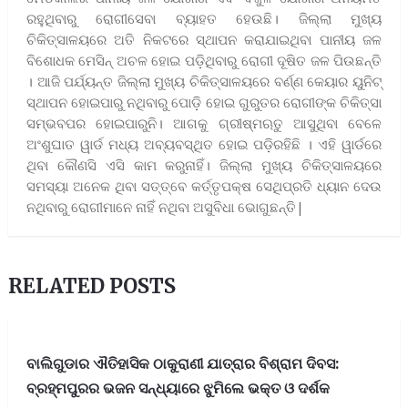
ରହୁଥିବାରୁ ରୋଗୀସେବା ବ୍ୟାହତ ହେଉଛି। ଜିଲ୍ଲା ମୁଖ୍ୟ
ଚିକିତ୍ସାଳୟରେ ଅତି ନିକଟରେ ସ୍ଥାପନ କରାଯାଇଥିବା ପାନୀୟ ଜଳ
ବିଶୋଧକ ମେସିନ୍ ଅଚଳ ହୋଇ ପଡ଼ିଥିବାରୁ ରୋଗୀ ଦୂଷିତ ଜଳ ପିଉଛନ୍ତି
। ଆଜି ପର୍ଯ୍ୟନ୍ତ ଜିଲ୍ଲା ମୁଖ୍ୟ ଚିକିତ୍ସାଳୟରେ ବର୍ଣ୍ଣ କେୟାର ୟୁନିଟ୍
ସ୍ଥାପନ ହୋଇପାରୁ ନଥିବାରୁ ପୋଡ଼ି ହୋଇ ଗୁରୁତର ରୋଗୀଙ୍କ ଚିକିତ୍ସା
ସମ୍ଭବପର ହୋଇପାରୁନି। ଆଗକୁ ଗ୍ରୀଷ୍ମଋତୁ ଆସୁଥିବା ବେଳେ
ଅଂଶୁଘାତ ୱାର୍ଡ ମଧ୍ୟ ଅବ୍ୟବସ୍ଥିତ ହୋଇ ପଡ଼ିରହିଛି । ଏହି ୱାର୍ଡରେ
ଥିବା କୌଣସି ଏସି କାମ କରୁନାହିଁ। ଜିଲ୍ଲା ମୁଖ୍ୟ ଚିକିତ୍ସାଳୟରେ
ସମସ୍ୟା ଅନେକ ଥିବା ସତ୍ତ୍ବେ କର୍ତ୍ତୃପକ୍ଷ ସେଥିପ୍ରତି ଧ୍ୟାନ ଦେଉ
ନଥିବାରୁ ରୋଗୀମାନେ ନାହିଁ ନଥିବା ଅସୁବିଧା ଭୋଗୁଛନ୍ତି|
RELATED POSTS
ବାଲିଗୁଡାର ଐତିହାସିକ ଠାକୁରାଣୀ ଯାତ୍ରାର ବିଶ୍ରାମ ଦିବସ:
ବ୍ରହ୍ମପୁରର ଭଜନ ସନ୍ଧ୍ୟାରେ ଝୁମିଲେ ଭକ୍ତ ଓ ଦର୍ଶକ