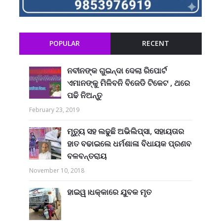
POPULAR
RECENT
ନବୀନଙ୍କ ଗୁଇନ୍ଦା ଦେଲା ରିପୋର୍ଟ
ଏମାନଙ୍କୁ ମିଳିବନି ବିଜେଡି ଟିକେଟ , ଥରେ
ପଢି ନିଅନ୍ତୁ
February 23, 2019
ମୃତ୍ୟୁ ସହ ଲଢୁଛି ଅଭିଲିପ୍ସା, ସହାୟତାର
ହାତ ବଢାଇଲେ ଧର୍ମଶାଳା ବିଧାୟକ ପ୍ରଣବ
ବଳବନ୍ତରାୟ
November 10, 2018
ହାଇୱ।ଧକ୍କାରେ ଯୁବକ ମୃତ