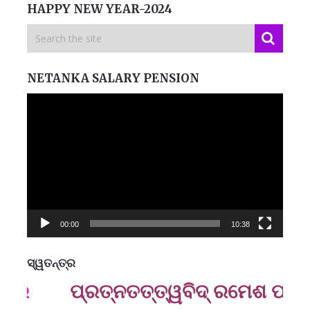
HAPPY NEW YEAR-2024
NETANKA SALARY PENSION
Video
Player
00:00
10:38
ସ୍ୱତନ୍ତ୍ର
ମନେ
ପ୍ରତ୍ନତ‌ତ୍ତ୍ୱବିଦ୍ ରମେଶ ପ୍ରସାଦ
ପ
B
ପ