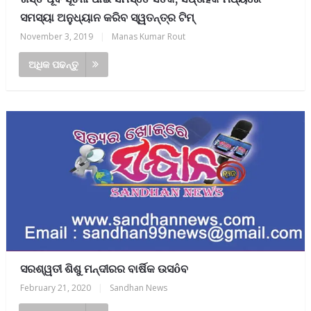
ସମସ୍ୟା ଅନୁଧ୍ୟାନ କରିବ ସ୍ୱତନ୍ତ୍ର ଟିମ୍
November 3, 2019
|
Manas Kumar Rout
ଅଧିକ ପଢନ୍ତୁ
ସରଶ୍ୱତୀ ଶିଶୁ ମନ୍ଦୀରର ବାର୍ଷିକ ଉସôବ
February 21, 2020
|
Sandhan News