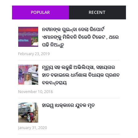
POPULAR
RECENT
ନବୀନଙ୍କ ଗୁଇନ୍ଦା ଦେଲା ରିପୋର୍ଟ
ଏମାନଙ୍କୁ ମିଳିବନି ବିଜେଡି ଟିକେଟ , ଥରେ
ପଢି ନିଅନ୍ତୁ
February 23, 2019
ମୃତ୍ୟୁ ସହ ଲଢୁଛି ଅଭିଲିପ୍ସା, ସହାୟତାର
ହାତ ବଢାଇଲେ ଧର୍ମଶାଳା ବିଧାୟକ ପ୍ରଣବ
ବଳବନ୍ତରାୟ
November 10, 2018
ହାଇୱ।ଧକ୍କାରେ ଯୁବକ ମୃତ
January 31, 2020