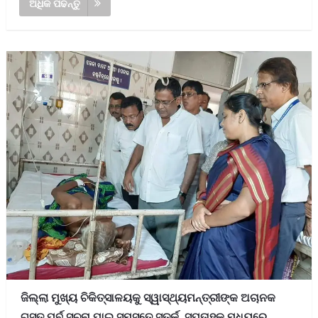
ଅଧିକ ପଢନ୍ତୁ
ଜିଲ୍ଲା ମୁଖ୍ୟ ଚିକିତ୍ସାଳୟକୁ ସ୍ୱାସ୍ଥ୍ୟମନ୍ତ୍ରୀଙ୍କ ଅଚାନକ
ଗସ୍ତ ପୂର୍ବ ସୂଚନା ପାଇ ସମସ୍ତେ ସତର୍କ, ସପ୍ତାହକ ମଧ୍ୟରେ