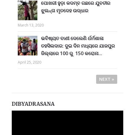
ପୋଖରୀ ହୁଡ଼ା କଦମ୍ବ ଗଛରେ ଯୁବତୀର
ଝୁଲନ୍ତା ମୃତଦେହ ଉଦ୍ଧାର
March 13, 2020
ଭବିଷ୍ୟତ ବାଣୀ ଦେଲେଣି ର୍ଧର୍ମଶାଳା
ତହସିଲଦାର: ଦୁଇ ଦିନ ମଧ୍ୟରେ ଯାଜପୁର
ଜିଲ୍ଲାରେ 100 ରୁ 150 କରୋନା...
April 25, 2020
NEXT »
DIBYADRASANA
Video
Player