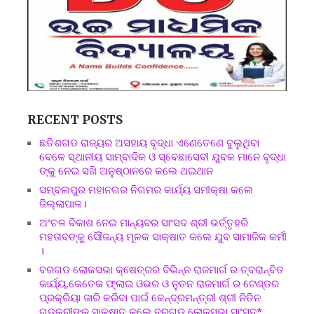
RECENT POSTS
ଛତିଶଗଡ ରାଜ୍ୟର ଅସହାୟ ବୃଦ୍ଧା ଏଣେତେଣେ ବୁଲୁଥିବା
ବେଳେ ସ୍ଥାନୀୟ ସାମ୍ବାଦିକ ଓ ସ୍ବେଛାସେବୀ ଯୁବକ ମାନେ ବୃଦ୍ଧା
ଙ୍କୁ ନେଇ ସଖି ଅନୁଷ୍ଠାନରେ କଲେ ଥଇଥାନ
ସମ୍ବଲପୁର ମହାନଗର ନିଗମର କାର୍ଯ୍ୟ ସମୀକ୍ଷା କଲେ
ଜିଲ୍ଲାପାଳ।
ଅଂଚଳ ବିକାଶ ନେଇ ମାନ୍ୟବର ସାଂସଦ ଶ୍ରୀ ଭର୍ତ୍ତୃହରି
ମହତାବଙ୍କୁ ସୌଜନ୍ୟ ମୂଳକ ସାକ୍ଷାତ କଲେ ଯୁବ ସାମାଜିକ କର୍ମୀ
।
ବରଗଡ ଲୋକସଭା କ୍ଷେତ୍ରର ବିଭିନ୍ନ ରାଜମାର୍ଗ ର ତ୍ବରାନ୍ବିତ
କାର୍ଯ୍ୟ,କେତେକ ଫ୍ଲାଇ ଓଭର ଓ ନୁତନ ରାଜମାର୍ଗ ର ଟେଣ୍ଡର
ପ୍ରକ୍ରିୟା ଜାରି କରିବା ପାଇଁ କେନ୍ଦ୍ରମନ୍ତ୍ରୀ ଶ୍ରୀ ନିତିନ
ଗଡକରୀଙ୍କୁ ସାକ୍ଷାତ କଲେ ବରଗଡ ଲୋକସଭା ସାଂସଦ*