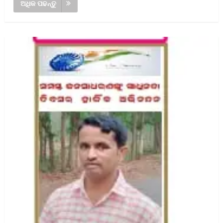
ଅଧିକ ପଢନ୍ତୁ