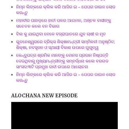
ନିମ୍ନ ଲିଙ୍କରେ କ୍ଲିକ କରି ଆଜିର ଇ – ପେପର ଡାଉନ ଲୋଡ
କରନ୍ତୁ
ମହାବୀର ପାହାଡ଼ରେ ହାତୀ ପଳର ଆଗମନ, ଅଞ୍ଚଳ ବାସୀଙ୍କୁ
ସଚେତନ କଲେ ବନ ବିଭାଗ
ବିଲ କୁ ଯାଇଥିବା ବେଳେ ବଜ୍ରାଘାତରେ ଯୁବ ଚାଷୀ ର ମୃତ
ଭୁବନେଶ୍ୱରରେ ବ୍ରିକ୍ସ ଶିକ୍ଷାମନ୍ତ୍ରୀ ସମ୍ମିଳନୀ ଅନୁଷ୍ଠିତ;
ଶିକ୍ଷା, ନବସୃଜନ ଓ ସ୍ଥାୟୀ ବିକାଶ ଉପରେ ଗୁରୁତ୍ୱ
କେନ୍ଦୁପତ୍ର ଶ୍ରମିକ ମାନଙ୍କୁ ବୋନସ ପ୍ରଦାନ ନିଷ୍ପତ୍ତି
ଦେଇଥିବାରୁ ମୁଖ୍ୟମନ୍ତ୍ରୀଙ୍କୁ ସମ୍ବର୍ଦ୍ଧନା କଲେ ବରଗଡ
ସାଂସଦ:୩ଟି ପ୍ରମୁଖ ଦାବୀ ଉପରେ ଆଲୋଚନା
ନିମ୍ନ ଲିଙ୍କରେ କ୍ଲିକ କରି ଆଜିର ଇ – ପେପର ଡାଉନ ଲୋଡ
କରନ୍ତୁ
ALOCHANA NEW EPISODE
Video
Player