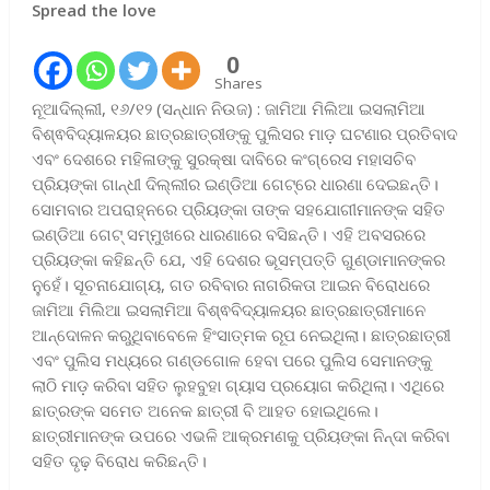
Spread the love
0
Shares
ନୂଆଦିଲ୍ଲୀ, ୧୬/୧୨ (ସନ୍ଧାନ ନିଉଜ) : ଜାମିଆ ମିଲିଆ ଇସଲାମିଆ
ବିଶ୍ଵବିଦ୍ୟାଳୟର ଛାତ୍ରଛାତ୍ରୀଙ୍କୁ ପୁଲିସର ମାଡ଼ ଘଟଣାର ପ୍ରତିବାଦ
ଏବଂ ଦେଶରେ ମହିଳାଙ୍କୁ ସୁରକ୍ଷା ଦାବିରେ କଂଗ୍ରେସ ମହାସଚିବ
ପ୍ରିୟଙ୍କା ଗାନ୍ଧୀ ଦିଲ୍ଲୀର ଇଣ୍ଡିଆ ଗେଟ୍‌ରେ ଧାରଣା ଦେଇଛନ୍ତି।
ସୋମବାର ଅପରାହ୍ନରେ ପ୍ରିୟଙ୍କା ତାଙ୍କ ସହଯୋଗୀମାନଙ୍କ ସହିତ
ଇଣ୍ଡିଆ ଗେଟ୍‌ ସମ୍ମୁଖରେ ଧାରଣାରେ ବସିଛନ୍ତି। ଏହି ଅବସରରେ
ପ୍ରିୟଙ୍କା କହିଛନ୍ତି ଯେ, ଏହି ଦେଶର ଭୂସମ୍ପତ୍ତି ଗୁଣ୍ଡାମାନଙ୍କର
ନୁହେଁ। ସୂଚନାଯୋଗ୍ୟ, ଗତ ରବିବାର ନାଗରିକତା ଆଇନ ବିରୋଧରେ
ଜାମିଆ ମିଲିଆ ଇସଲାମିଆ ବିଶ୍ଵବିଦ୍ୟାଳୟର ଛାତ୍ରଛାତ୍ରୀମାନେ
ଆନ୍ଦୋଳନ କରୁଥିବାବେଳେ ହିଂସାତ୍ମକ ରୂପ ନେଇଥିଲା। ଛାତ୍ରଛାତ୍ରୀ
ଏବଂ ପୁଲିସ ମଧ୍ୟରେ ଗଣ୍ଡଗୋଳ ହେବା ପରେ ପୁଲିସ ସେମାନଙ୍କୁ
ଲାଠି ମାଡ଼ କରିବା ସହିତ ଲୁହବୁହା ଗ୍ୟାସ ପ୍ରୟୋଗ କରିଥିଲା। ଏଥିରେ
ଛାତ୍ରଙ୍କ ସମେତ ଅନେକ ଛାତ୍ରୀ ବି ଆହତ ହୋଇଥିଲେ।
ଛାତ୍ରୀମାନଙ୍କ ଉପରେ ଏଭଳି ଆକ୍ରମଣକୁ ପ୍ରିୟଙ୍କା ନିନ୍ଦା କରିବା
ସହିତ ଦୃଢ଼ ବି​‌ରୋଧ କରିଛନ୍ତି।