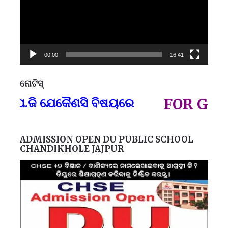
00:00
16:41
ନୋଟିସ୍
ପ୍
ଜି ଯେକୈଣସି ବିଷୟରେ
FOR GOVT AN
ADMISSION OPEN DU PUBLIC SCHOOL
CHANDIKHOLE JAJPUR