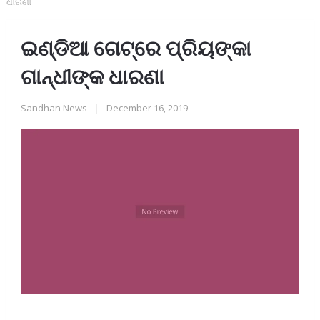
ଧାରଣା
ଇଣ୍ଡିଆ ଗେଟ୍‌ରେ ପ୍ରିୟଙ୍କା
ଗାନ୍ଧୀଙ୍କ ଧାରଣା
Sandhan News
|
December 16, 2019