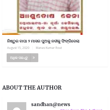
ନିଷ୍ଠୁର ବାପା ୨ ମାସର ପୁଅକୁ ନଦୀକୁ ଫିଙ୍ଗିଦେଲା
August 15, 2020
|
Manas Kumar Rout
ଅଧିକ ପଢନ୍ତୁ
ABOUT THE AUTHOR
sandhan@news