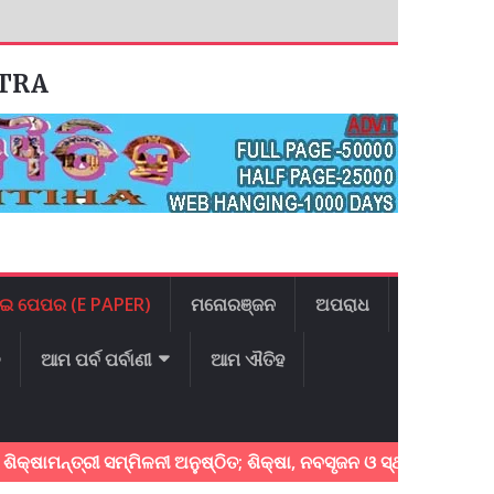
ATRA
ଇ ପେପର (E PAPER)
ମନୋରଞ୍ଜନ
ଅପରାଧ
ଳ
ଆମ ପର୍ବ ପର୍ବାଣୀ
ଆମ ଐତିହ
୍ତ୍ରୀ ସମ୍ମିଳନୀ ଅନୁଷ୍ଠିତ; ଶିକ୍ଷା, ନବସୃଜନ ଓ ସ୍ଥାୟୀ ବିକାଶ ଉପରେ ଗୁର