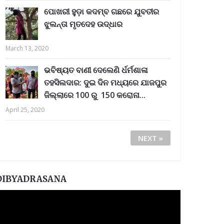
ପୋଖରୀ ହୁଡ଼ା କଦମ୍ବ ଗଛରେ ଯୁବତୀର
ଝୁଲନ୍ତା ମୃତଦେହ ଉଦ୍ଧାର
March 13, 2020
ଭବିଷ୍ୟତ ବାଣୀ ଦେଲେଣି ର୍ଧର୍ମଶାଳା
ତହସିଲଦାର: ଦୁଇ ଦିନ ମଧ୍ୟରେ ଯାଜପୁର
ଜିଲ୍ଲାରେ 100 ରୁ 150 କରୋନା...
April 25, 2020
NEXT »
DIBYADRASANA
ideo
layer