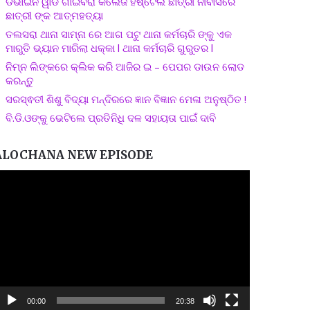
ଡିଭାଇନ ୱାଡ ଗାଇବିରା କଲେଜ ହଷ୍ଟେଲ ଛାତ୍ରୀ ନୀବାସରେ
ଛାତ୍ରୀ ଙ୍କ ଆତ୍ମହତ୍ୟା
ତଲସରା ଥାନା ସାମ୍ନା ରେ ଆଗ ପଟୁ ଥାନା କର୍ମଚାରି ଙ୍କୁ ଏକ
ମାରୁତି ଭ୍ୟାନ ମାରିଲା ଧକ୍କା l ଥାନା କର୍ମଚାରି ଗୁରୁତର l
ନିମ୍ନ ଲିଙ୍କରେ କ୍ଲିକ କରି ଆଜିର ଇ – ପେପର ଡାଉନ ଲୋଡ
କରନ୍ତୁ
ସରସ୍ଵତୀ ଶିଶୁ ବିଦ୍ୟା ମନ୍ଦିରରେ ଜ୍ଞାନ ବିଜ୍ଞାନ ମେଳା ଅନୁଷ୍ଠିତ !
ବି.ଡି.ଓଙ୍କୁ ଭେଟିଲେ ପ୍ରତିନିଧି ଦଳ ସହାୟତା ପାଇଁ ଦାବି
ALOCHANA NEW EPISODE
ideo
layer
00:00
20:38