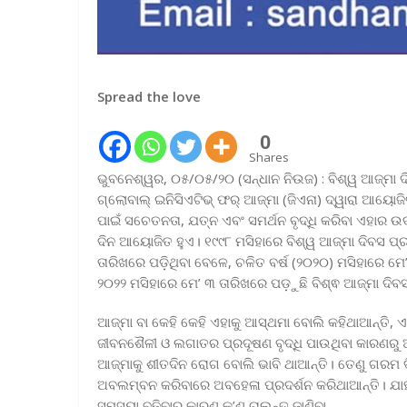
Spread the love
0
Shares
ଭୁବନେଶ୍ୱର, ୦୫/୦୫/୨୦ (ସନ୍ଧାନ ନିଉଜ) : ବିଶ୍ୱ ଆଜ୍‌ମା
ଗ୍ଲୋବାଲ୍ ଇନିସିଏଟିଭ୍ ଫର୍ ଆଜ୍‌ମା (ଜିଏନା) ଦ୍ୱାରା ଆୟୋଜି
ପାଇଁ ସଚେତନତା, ଯତ୍ନ ଏବଂ ସମର୍ଥନ ବୃଦ୍ଧି କରିବା ଏହାର 
ଦିନ ଆୟୋଜିତ ହୁଏ। ୧୯୯୮ ମସିହାରେ ବିଶ୍ୱ ଆଜ୍‌ମା ଦିବସ ପ୍
ତାରିଖରେ ପଡ଼ିଥିବା ବେଳେ, ଚଳିତ ବର୍ଷ (୨୦୨୦) ମସିହାରେ ମେ
୨୦୨୨ ମସିହାରେ ମେ’ ୩ ତାରିଖରେ ପଡ଼ୁଛି ବିଶ୍ଵ ଆଜ୍‌ମା ଦିବ
ଆଜ୍‌ମା ବା କେହି କେହି ଏହାକୁ ଆସ୍ଥମା ବୋଲି କହିଥାଆନ୍ତି, 
ଜୀବନଶୈଳୀ ଓ ଲଗାତର ପ୍ରଦୂଷଣ ବୃଦ୍ଧି ପାଉଥିବା କାରଣରୁ ଆ
ଆଜ୍‌ମାକୁ ଶୀତଦିନ ରୋଗ ବୋଲି ଭାବି ଥାଆନ୍ତି। ତେଣୁ ଗରମ
ଅବଲମ୍ବନ କରିବାରେ ଅବହେଳା ପ୍ରଦର୍ଶନ କରିଥାଆନ୍ତି। ଯାହା
ସମସ୍ୟା ବଢ଼ିବାର କାରଣ କ’ଣ ଚାଲନ୍ତୁ ଜାଣିବା –