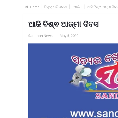
Home
ଜିଲ୍ଲା ପରିକ୍ରମା
ଖୋର୍ଦ୍ଧା
ଆଜି ବିଶ୍ଵ ଆଜ୍‌ମା ଦିବ
ଆଜି ବିଶ୍ଵ ଆଜ୍‌ମା ଦିବସ
Sandhan News
|
May 5, 2020