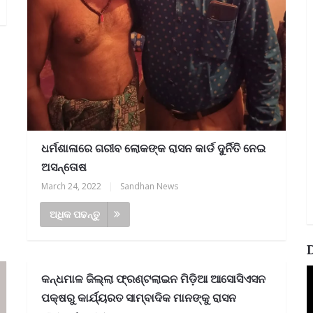
ଧର୍ମଶାଳାରେ ଗରୀବ ଲୋକଙ୍କ ରାସନ କାର୍ଡ ଦୁର୍ନିତି ନେଇ
ଅସନ୍ତୋଷ
March 24, 2022
|
Sandhan News
ଅଧିକ ପଢନ୍ତୁ
V
କନ୍ଧମାଳ ଜିଲ୍ଲା ଫ୍ରଣ୍ଟଲାଇନ ମିଡ଼ିଆ ଆସୋସିଏସନ
P
ପକ୍ଷରୁ କାର୍ଯ୍ୟରତ ସାମ୍ବାଦିକ ମାନଙ୍କୁ ରାସନ