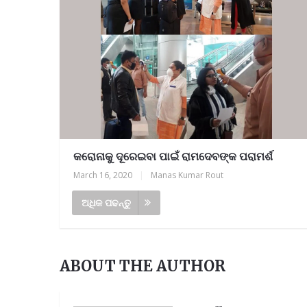
କରୋନାକୁ ଦୂରେଇବା ପାଇଁ ରାମଦେବଙ୍କ ପରାମର୍ଶ
March 16, 2020
|
Manas Kumar Rout
ଅଧିକ ପଢନ୍ତୁ
ABOUT THE AUTHOR