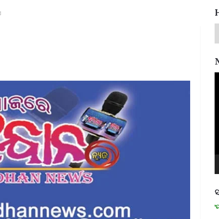
ସ
V
P
ସ
ମନେ ପଡନ୍ତି: ସ୍ୱାଧୀନତା ସଂଗ୍ରାମୀ 