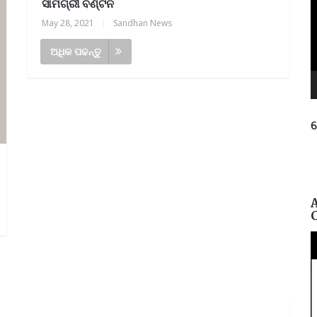
ସାମଗ୍ରୀ ବଣ୍ଟନ
May 28, 2021
|
Sandhan News
ଅଧିକ ପଢନ୍ତୁ
ନ
ପ