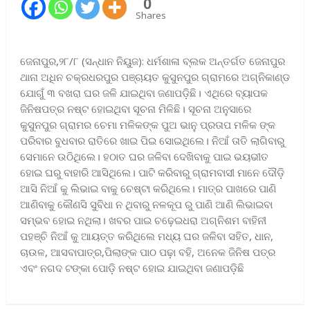
0
Shares
ଜେନାପୁର,୨୮/୮ (ସନ୍ଧାନ ନିୟୁଜ): ଧର୍ମଶାଳା ବ୍ଲକ ଅନ୍ତର୍ଗତ ଜେନାପୁର
ଥାନା ଅଧିନ ଚକ୍ରଧରପୁର ପଞ୍ଚାୟତ କୁସୁନପୁର ଗ୍ରାମରେ ଅଗ୍ନିକାଣ୍ଡ
ଯୋଗୁଁ ୩ ବଖରା ଘର ଜଳି ଯାଇଥିବା ଜଣାପଡ଼ିଛି। ଏଥିରେ ବ୍ୟାପକ
ଜିନିଷପତ୍ର ନଷ୍ଟ ହୋଇଥିବା ସୂଚନା ମିଳିଛି। ସୂଚନା ଅନୁସାରେ
କୁସୁନପୁର ଗ୍ରାମର ଚେମା ମଳିକଙ୍କ ପୁଅ ଭାନୁ ପ୍ରତାପ ମଳିକ ଙ୍କ
ପରିବାର ବୁଧବାର ରାତିରେ ଖାଇ ପିଇ ସୋଇଥିଲେ। ନିଆଁ ତାତି ଲାଗିବାରୁ
ସେମାନେ ଉଠିଥିଲେ। ହଠାତ ଘର ଜଳିବା ଦେଖିବାକୁ ପାଇ ଭୟଭୀତ
ହୋଇ ଘରୁ ବାହାରି ଆସିଥିଲେ। ପାଟି କରିବାରୁ ଗ୍ରାମବାସୀ ମାନେ ଦୌଡ଼ି
ଆସି ନିଆଁ କୁ ଲିଭାଇ ବାକୁ ଚେଷ୍ଟା କରିଥିଲେ। ମାତ୍ର ପାଖରେ ପାଣି
ଆଣିବାକୁ କୌଣସି ସୁବିଧା ନ ଥିବାରୁ ନଳକୂପ ରୁ ପାଣି ଆଣି ଲିଭାଇବା
ସମ୍ଭବ ହୋଇ ନଥିଲା। ଖବର ପାଇ ଚଢ଼େଇଧରା ଅଗ୍ନିଶମ ବାହିନୀ
ପହଞ୍ଚି ନିଆଁ କୁ ଆୟତ୍ତ କରିଥିଲେ ମଧ୍ୟ ଘର ଜଳିବା ସହିତ, ଧାନ,
ଚାଉଳ, ଆସବାପାତ୍ର,ପିଲାଙ୍କ ପାଠ ପଢ଼ା ବହି, ଅନେକ ଜିନିଷ ପତ୍ର
ଏବଂ ନଗଦ ଟଙ୍କା ପୋଡ଼ି ନଷ୍ଟ ହୋଇ ଯାଇଥିବା ଜଣାପଡ଼ିଛି