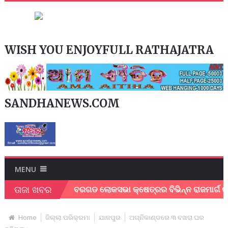
WISH YOU ENJOYFULL RATHAJATRA
SANDHANEWS.COM
MENU
ତାଜା ଖବର
କ କର୍ମୀ ।
ବରଗଡ ଲୋକସଭା କ୍ଷେତ୍ରର ବିଭିନ୍ନ ରାଜମାର୍ଗ ର ତ୍ବରା
Home
ଜିଲ୍ଲା ପରିକ୍ରମା
ଯାଜପୁର
ଅଗ୍ନିକାଣ୍ଡରେ ୩ ବଖରା ଘର