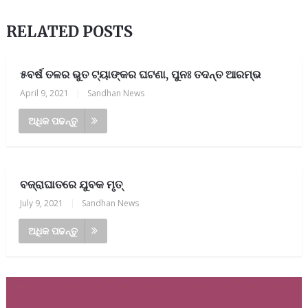
RELATED POSTS
୫ବର୍ଷ ତଳର ଭୁତ ଟ୍ୟାଙ୍କର ଘଟଣା, ପୁନଃ ତଦନ୍ତ ଆରମ୍ଭ
April 9, 2021
|
Sandhan News
ଅଧିକ ପଢନ୍ତୁ
ବଜ୍ରାଘାତରେ ଯୁବକ ମୃତ୍
July 9, 2021
|
Sandhan News
ଅଧିକ ପଢନ୍ତୁ