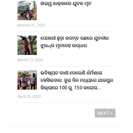
ହାଇୱ।ଧକ୍କାରେ ଯୁବକ ମୃତ
January 31, 2020
ପୋଖରୀ ହୁଡ଼ା କଦମ୍ବ ଗଛରେ ଯୁବତୀର
ଝୁଲନ୍ତା ମୃତଦେହ ଉଦ୍ଧାର
March 13, 2020
ଭବିଷ୍ୟତ ବାଣୀ ଦେଲେଣି ର୍ଧର୍ମଶାଳା
ତହସିଲଦାର: ଦୁଇ ଦିନ ମଧ୍ୟରେ ଯାଜପୁର
ଜିଲ୍ଲାରେ 100 ରୁ 150 କରୋନା...
April 25, 2020
NEXT »