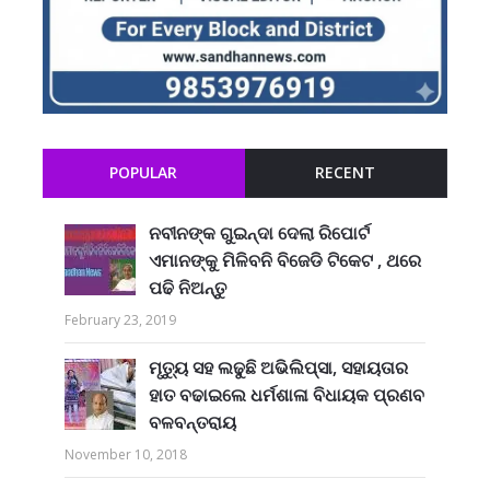
POPULAR
RECENT
ନବୀନଙ୍କ ଗୁଇନ୍ଦା ଦେଲା ରିପୋର୍ଟ
ଏମାନଙ୍କୁ ମିଳିବନି ବିଜେଡି ଟିକେଟ , ଥରେ
ପଢି ନିଅନ୍ତୁ
February 23, 2019
ମୃତ୍ୟୁ ସହ ଲଢୁଛି ଅଭିଲିପ୍ସା, ସହାୟତାର
ହାତ ବଢାଇଲେ ଧର୍ମଶାଳା ବିଧାୟକ ପ୍ରଣବ
ବଳବନ୍ତରାୟ
November 10, 2018