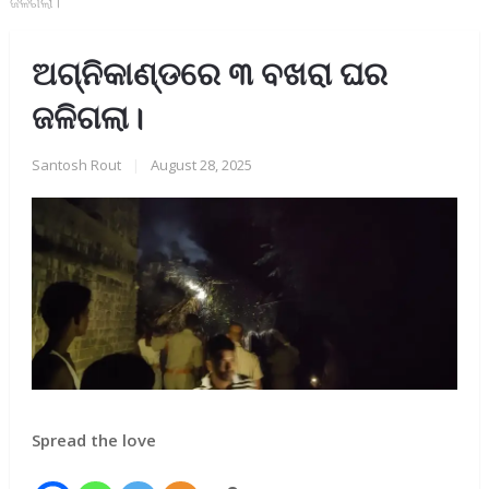
ଜଳିଗଲା।
ଅଗ୍ନିକାଣ୍ଡରେ ୩ ବଖରା ଘର
ଜଳିଗଲା।
Santosh Rout
|
August 28, 2025
Spread the love