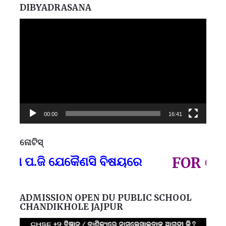
DIBYADRASANA
Video
Player
00:00
16:41
ନୋଟିସ୍
ପ୍
 ପ.ଜି ଯେକୈଣସି ବିଷୟରେ
FOR GOVT 
ADMISSION OPEN DU PUBLIC SCHOOL
CHANDIKHOLE JAJPUR