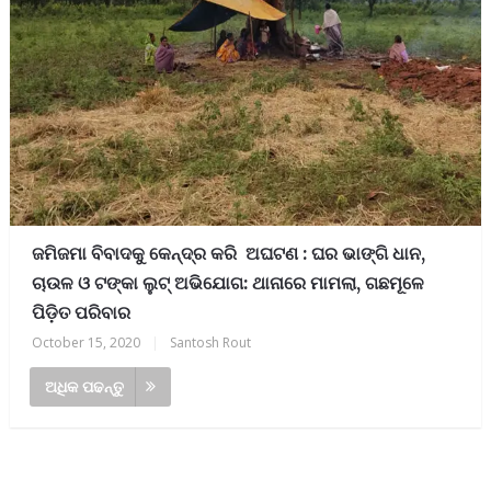
ଜମିଜମା ବିବାଦକୁ କେନ୍ଦ୍ର କରି ଅଘଟଣ : ଘର ଭାଙ୍ଗି ଧାନ,
ଚାଉଳ ଓ ଟଙ୍କା ଲୁଟ୍ ଅଭିଯୋଗ: ଥାନାରେ ମାମଲା, ଗଛମୂଳେ
ପିଡ଼ିତ ପରିବାର
October 15, 2020
|
Santosh Rout
ଅଧିକ ପଢନ୍ତୁ