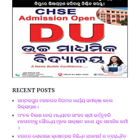
RECENT POSTS
ସମ୍ବଲପୁର ମହାନଗର ନିଗମର କାର୍ଯ୍ୟ ସମୀକ୍ଷା କଲେ
ଜିଲ୍ଲାପାଳ।
ଅଂଚଳ ବିକାଶ ନେଇ ମାନ୍ୟବର ସାଂସଦ ଶ୍ରୀ ଭର୍ତ୍ତୃହରି
ମହତାବଙ୍କୁ ସୌଜନ୍ୟ ମୂଳକ ସାକ୍ଷାତ କଲେ ଯୁବ ସାମାଜିକ କର୍ମୀ
।
ବରଗଡ ଲୋକସଭା କ୍ଷେତ୍ରର ବିଭିନ୍ନ ରାଜମାର୍ଗ ର ତ୍ବରାନ୍ବିତ