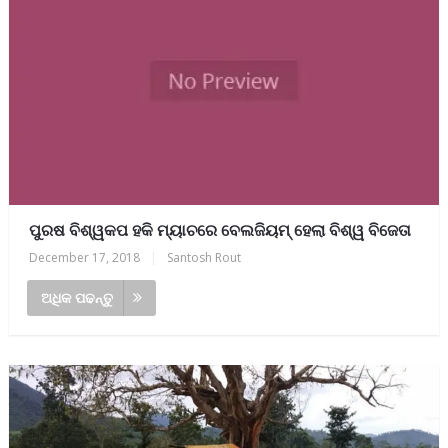
ପୁରଷ ବିଶ୍ୱକପ ହକି ମ୍ୟାଚରେ ବେଲଜିୟମ୍ ହେଲା ବିଶ୍ୱ ବିଜେତା
December 17, 2018
|
Santosh Rout
ଅଧିକ ପଢନ୍ତୁ