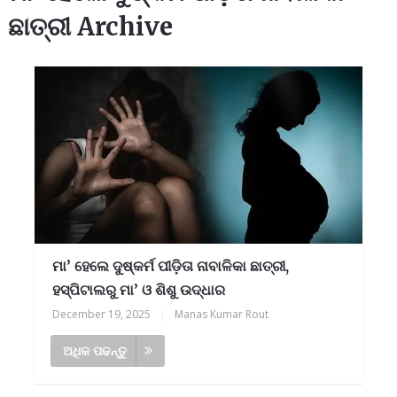
ଛାତ୍ରୀ Archive
ମା’ ହେଲେ ଦୁଷ୍କର୍ମ ପୀଡ଼ିତା ନାବାଳିକା ଛାତ୍ରୀ,
ହସ୍ପିଟାଲରୁ ମା’ ଓ ଶିଶୁ ଉଦ୍ଧାର
December 19, 2025
|
Manas Kumar Rout
ଅଧିକ ପଢନ୍ତୁ