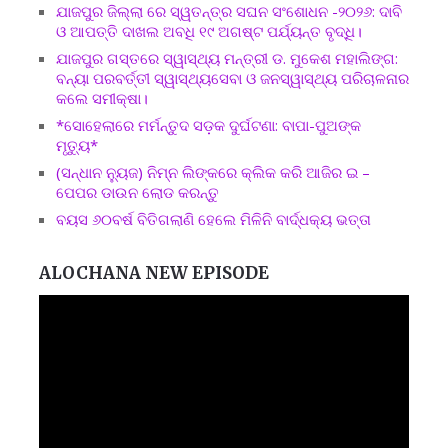
ଯାଜପୁର ଜିଲ୍ଲା ରେ ସ୍ୱତନ୍ତ୍ର ସଘନ ସଂଶୋଧନ -୨୦୨୬: ଦାବି
ଓ ଆପତ୍ତି ଦାଖଲ ଅବଧି ୧୯ ଅଗଷ୍ଟ ପର୍ଯ୍ୟନ୍ତ ବୃଦ୍ଧି।
ଯାଜପୁର ଗସ୍ତରେ ସ୍ୱାସ୍ଥ୍ୟ ମନ୍ତ୍ରୀ ଡ. ମୁକେଶ ମହାଲିଙ୍ଗ:
ବନ୍ୟା ପରବର୍ତ୍ତୀ ସ୍ୱାସ୍ଥ୍ୟସେବା ଓ ଜନସ୍ୱାସ୍ଥ୍ୟ ପରିଚାଳନାର
କଲେ ସମୀକ୍ଷା।
*ସୋହେଲାରେ ମର୍ମନ୍ତୁଦ ସଡ଼କ ଦୁର୍ଘଟଣା: ବାପା-ପୁଅଙ୍କ
ମୃତ୍ୟୁ*
(ସନ୍ଧାନ ନ୍ୟୁଜ) ନିମ୍ନ ଲିଙ୍କରେ କ୍ଲିକ କରି ଆଜିର ଇ –
ପେପର ଡାଉନ ଲୋଡ କରନ୍ତୁ
ବୟସ ୬୦ବର୍ଷ ବିତିଗଲାଣି ହେଲେ ମିଳିନି ବାର୍ଦ୍ଧକ୍ୟ ଭତ୍ତା
ALOCHANA NEW EPISODE
Video
Player