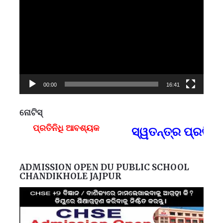
Player
00:00
16:41
ନୋଟିସ୍
ପ୍ରତିନିଧି ଆବଶ୍ୟକ
ସ୍ୱତନ୍ତ୍ର ପ୍ରତିନି
F
ADMISSION OPEN DU PUBLIC SCHOOL
CHANDIKHOLE JAJPUR