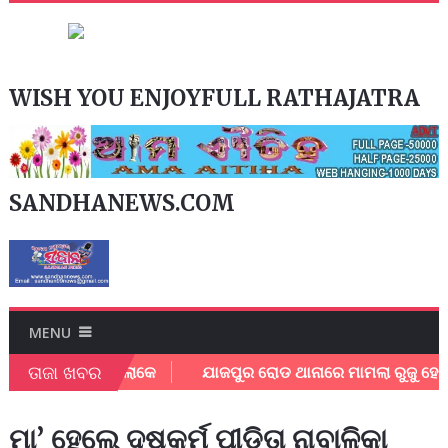
WISH YOU ENJOYFULL RATHAJATRA
SANDHANEWS.COM
MENU
ତାଜା ଖବର
ତ୍ତିଲେ ପରିବାର ଲୋକେ
ଯାଜପୁର ରୋଡ ଥାନାରେ ମାମଲା ରୁଜୁ ହେଲା
ମା’ ହେଲେ ଦୁଷ୍କର୍ମ ପୀଡ଼ିତା ନାବାଳିକା