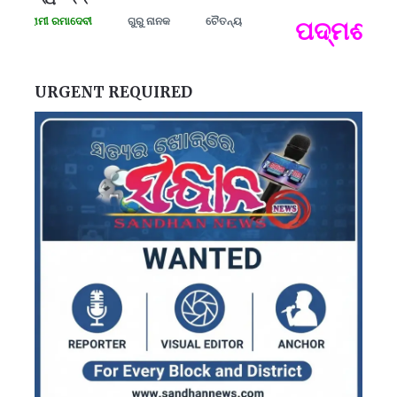
ସଂଗ୍ରାମୀ ରମାଦେବୀ
ଗୁରୁ ନାନକ
ଚୈତନ୍ୟ
ପଦ୍ମଶ୍ରୀ 
ପ
B
ପ
URGENT REQUIRED