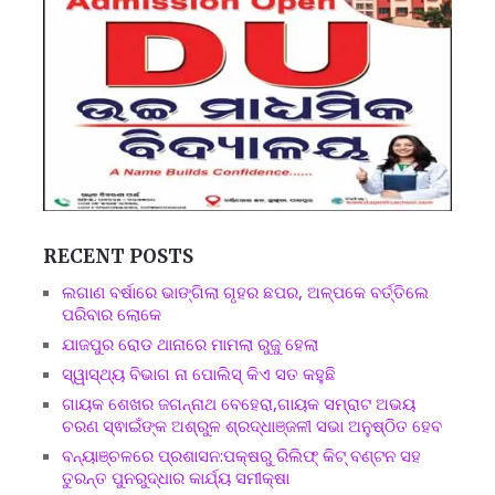
RECENT POSTS
ଲଗାଣ ବର୍ଷାରେ ଭାଙ୍ଗିଲା ଗୃହର ଛପର, ଅଳ୍ପକେ ବର୍ତ୍ତିଲେ
ପରିବାର ଲୋକେ
ଯାଜପୁର ରୋଡ ଥାନାରେ ମାମଲା ରୁଜୁ ହେଲା
ସ୍ୱାସ୍ଥ୍ୟ ବିଭାଗ ନା ପୋଲିସ୍ କିଏ ସତ କହୁଛି
ଗାୟକ ଶେଖର ଜଗନ୍ନାଥ ବେହେରା,ଗାୟକ ସମ୍ରାଟ ଅଭୟ
ଚରଣ ସ୍ଵାଇଁଙ୍କ ଅଶ୍ରୁଳ ଶ୍ରଦ୍ଧାଞ୍ଜଳୀ ସଭା ଅନୁଷ୍ଠିତ ହେବ
ବନ୍ୟାଞ୍ଚଳରେ ପ୍ରଶାସନ:ପକ୍ଷରୁ ରିଲିଫ୍ କିଟ୍ ବଣ୍ଟନ ସହ
ତୁରନ୍ତ ପୁନରୁଦ୍ଧାର କାର୍ଯ୍ୟ ସମୀକ୍ଷା