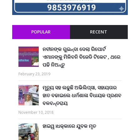
POPULAR
RECENT
ନବୀନଙ୍କ ଗୁଇନ୍ଦା ଦେଲା ରିପୋର୍ଟ
ଏମାନଙ୍କୁ ମିଳିବନି ବିଜେଡି ଟିକେଟ , ଥରେ
ପଢି ନିଅନ୍ତୁ
February 23, 2019
ମୃତ୍ୟୁ ସହ ଲଢୁଛି ଅଭିଲିପ୍ସା, ସହାୟତାର
ହାତ ବଢାଇଲେ ଧର୍ମଶାଳା ବିଧାୟକ ପ୍ରଣବ
ବଳବନ୍ତରାୟ
November 10, 2018
ହାଇୱ।ଧକ୍କାରେ ଯୁବକ ମୃତ