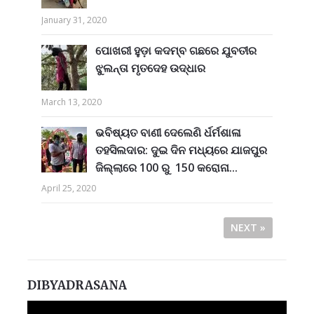
January 31, 2020
ପୋଖରୀ ହୁଡ଼ା କଦମ୍ବ ଗଛରେ ଯୁବତୀର
ଝୁଲନ୍ତା ମୃତଦେହ ଉଦ୍ଧାର
March 13, 2020
ଭବିଷ୍ୟତ ବାଣୀ ଦେଲେଣି ର୍ଧର୍ମଶାଳା
ତହସିଲଦାର: ଦୁଇ ଦିନ ମଧ୍ୟରେ ଯାଜପୁର
ଜିଲ୍ଲାରେ 100 ରୁ 150 କରୋନା...
April 25, 2020
NEXT »
DIBYADRASANA
Video