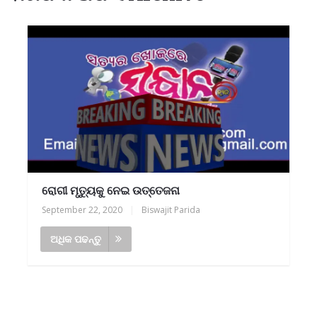
ରୋଗୀ ମୃତ୍ୟୁକୁ ନେଇ ଉତ୍ତେଜନା
September 22, 2020
|
Biswajit Parida
ଅଧିକ ପଢନ୍ତୁ