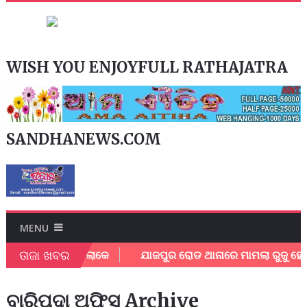
WISH YOU ENJOYFULL RATHAJATRA
SANDHANEWS.COM
MENU
ତାଜା ଖବର
୍ତ୍ତିଲେ ପରିବାର ଲୋକେ
ଯାଜପୁର ରୋଡ ଥାନାରେ ମାମଲା ରୁଜୁ ହେଲା
ବାରିପଦା ଅଫିସ Archive