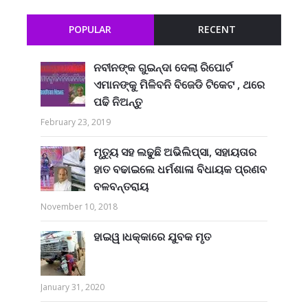
POPULAR
RECENT
ନବୀନଙ୍କ ଗୁଇନ୍ଦା ଦେଲା ରିପୋର୍ଟ
ଏମାନଙ୍କୁ ମିଳିବନି ବିଜେଡି ଟିକେଟ , ଥରେ
ପଢି ନିଅନ୍ତୁ
February 23, 2019
ମୃତ୍ୟୁ ସହ ଲଢୁଛି ଅଭିଲିପ୍ସା, ସହାୟତାର
ହାତ ବଢାଇଲେ ଧର୍ମଶାଳା ବିଧାୟକ ପ୍ରଣବ
ବଳବନ୍ତରାୟ
November 10, 2018
ହାଇୱ।ଧକ୍କାରେ ଯୁବକ ମୃତ
January 31, 2020