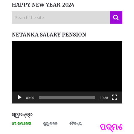
HAPPY NEW YEAR-2024
NETANKA SALARY PENSION
Video
Player
00:00
10:38
ସ୍ୱତନ୍ତ୍ର
 ସଂଗ୍ରାମୀ ରମାଦେବୀ
ଗୁରୁ ନାନକ
ଚୈତନ୍ୟ
ପଦ୍ମଶ୍ରୀ 
ପ
B
ପ