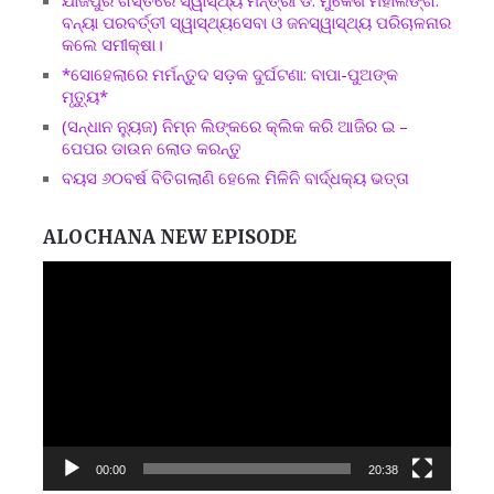
ଯାଜପୁର ଗସ୍ତରେ ସ୍ୱାସ୍ଥ୍ୟ ମନ୍ତ୍ରୀ ଡ. ମୁକେଶ ମହାଲିଙ୍ଗ:
ବନ୍ୟା ପରବର୍ତ୍ତୀ ସ୍ୱାସ୍ଥ୍ୟସେବା ଓ ଜନସ୍ୱାସ୍ଥ୍ୟ ପରିଚାଳନାର
କଲେ ସମୀକ୍ଷା।
*ସୋହେଲାରେ ମର୍ମନ୍ତୁଦ ସଡ଼କ ଦୁର୍ଘଟଣା: ବାପା-ପୁଅଙ୍କ
ମୃତ୍ୟୁ*
(ସନ୍ଧାନ ନ୍ୟୁଜ) ନିମ୍ନ ଲିଙ୍କରେ କ୍ଲିକ କରି ଆଜିର ଇ –
ପେପର ଡାଉନ ଲୋଡ କରନ୍ତୁ
ବୟସ ୬୦ବର୍ଷ ବିତିଗଲାଣି ହେଲେ ମିଳିନି ବାର୍ଦ୍ଧକ୍ୟ ଭତ୍ତା
ALOCHANA NEW EPISODE
Video
Player
00:00
20:38