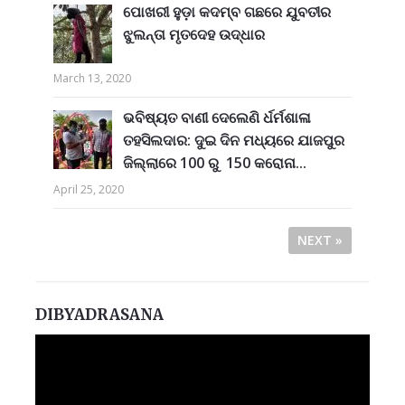
ପୋଖରୀ ହୁଡ଼ା କଦମ୍ବ ଗଛରେ ଯୁବତୀର
ଝୁଲନ୍ତା ମୃତଦେହ ଉଦ୍ଧାର
March 13, 2020
ଭବିଷ୍ୟତ ବାଣୀ ଦେଲେଣି ର୍ଧର୍ମଶାଳା
ତହସିଲଦାର: ଦୁଇ ଦିନ ମଧ୍ୟରେ ଯାଜପୁର
ଜିଲ୍ଲାରେ 100 ରୁ 150 କରୋନା...
April 25, 2020
NEXT »
DIBYADRASANA
Video
Player