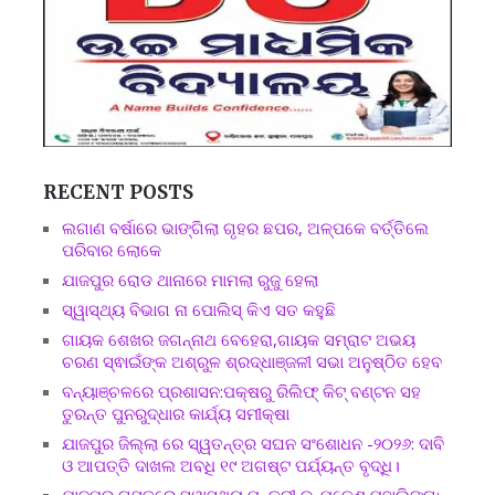
RECENT POSTS
ଲଗାଣ ବର୍ଷାରେ ଭାଙ୍ଗିଲା ଗୃହର ଛପର, ଅଳ୍ପକେ ବର୍ତ୍ତିଲେ
ପରିବାର ଲୋକେ
ଯାଜପୁର ରୋଡ ଥାନାରେ ମାମଲା ରୁଜୁ ହେଲା
ସ୍ୱାସ୍ଥ୍ୟ ବିଭାଗ ନା ପୋଲିସ୍ କିଏ ସତ କହୁଛି
ଗାୟକ ଶେଖର ଜଗନ୍ନାଥ ବେହେରା,ଗାୟକ ସମ୍ରାଟ ଅଭୟ
ଚରଣ ସ୍ଵାଇଁଙ୍କ ଅଶ୍ରୁଳ ଶ୍ରଦ୍ଧାଞ୍ଜଳୀ ସଭା ଅନୁଷ୍ଠିତ ହେବ
ବନ୍ୟାଞ୍ଚଳରେ ପ୍ରଶାସନ:ପକ୍ଷରୁ ରିଲିଫ୍ କିଟ୍ ବଣ୍ଟନ ସହ
ତୁରନ୍ତ ପୁନରୁଦ୍ଧାର କାର୍ଯ୍ୟ ସମୀକ୍ଷା
ଯାଜପୁର ଜିଲ୍ଲା ରେ ସ୍ୱତନ୍ତ୍ର ସଘନ ସଂଶୋଧନ -୨୦୨୬: ଦାବି
ଓ ଆପତ୍ତି ଦାଖଲ ଅବଧି ୧୯ ଅଗଷ୍ଟ ପର୍ଯ୍ୟନ୍ତ ବୃଦ୍ଧି।