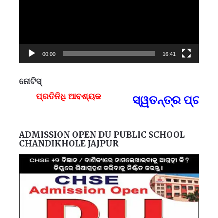
00:00
16:41
ନୋଟିସ୍
ପ୍ରତିନିଧି ଆବଶ୍ୟକ
ସ୍ୱତନ୍ତ୍ର ପ୍ରତିନ
F
ADMISSION OPEN DU PUBLIC SCHOOL
CHANDIKHOLE JAJPUR