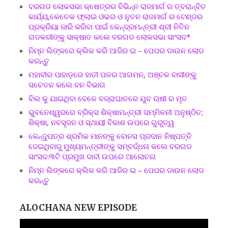
ବରଗଡ ଲୋକସଭା କ୍ଷେତ୍ରର ବିଭିନ୍ନ ରାଜମାର୍ଗ ର ତ୍ବରାନ୍ବିତ
କାର୍ଯ୍ୟ,କେତେକ ଫ୍ଲାଇ ଓଭର ଓ ନୁତନ ରାଜମାର୍ଗ ର ଟେଣ୍ଡର
ପ୍ରକ୍ରିୟା ଜାରି କରିବା ପାଇଁ କେନ୍ଦ୍ରମନ୍ତ୍ରୀ ଶ୍ରୀ ନିତିନ
ଗଡକରୀଙ୍କୁ ସାକ୍ଷାତ କଲେ ବରଗଡ ଲୋକସଭା ସାଂସଦ*
ନିମ୍ନ ଲିଙ୍କରେ କ୍ଲିକ କରି ଆଜିର ଇ – ପେପର ଡାଉନ ଲୋଡ
କରନ୍ତୁ
ମହାବୀର ପାହାଡ଼ରେ ହାତୀ ପଳର ଆଗମନ, ଅଞ୍ଚଳ ବାସୀଙ୍କୁ
ସଚେତନ କଲେ ବନ ବିଭାଗ
ବିଲ କୁ ଯାଇଥିବା ବେଳେ ବଜ୍ରାଘାତରେ ଯୁବ ଚାଷୀ ର ମୃତ
ଭୁବନେଶ୍ୱରରେ ବ୍ରିକ୍ସ ଶିକ୍ଷାମନ୍ତ୍ରୀ ସମ୍ମିଳନୀ ଅନୁଷ୍ଠିତ;
ଶିକ୍ଷା, ନବସୃଜନ ଓ ସ୍ଥାୟୀ ବିକାଶ ଉପରେ ଗୁରୁତ୍ୱ
କେନ୍ଦୁପତ୍ର ଶ୍ରମିକ ମାନଙ୍କୁ ବୋନସ ପ୍ରଦାନ ନିଷ୍ପତ୍ତି
ଦେଇଥିବାରୁ ମୁଖ୍ୟମନ୍ତ୍ରୀଙ୍କୁ ସମ୍ବର୍ଦ୍ଧନା କଲେ ବରଗଡ
ସାଂସଦ:୩ଟି ପ୍ରମୁଖ ଦାବୀ ଉପରେ ଆଲୋଚନା
ନିମ୍ନ ଲିଙ୍କରେ କ୍ଲିକ କରି ଆଜିର ଇ – ପେପର ଡାଉନ ଲୋଡ
କରନ୍ତୁ
ALOCHANA NEW EPISODE
Video