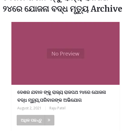
୨୪ରେ ଯୋଜନା ବଦ୍ଧ ମୃତ୍ୟୁ Archive
ଦେଶର ଯବାନ ଙ୍କୁ ରାଜ୍ୟ ରାଜପଥ ୨୪ରେ ଯୋଜନା
ବଦ୍ଧ ମୃତ୍ୟୁ,ପରିବାରଙ୍କ ଅଭିଯୋଗ
August 2, 2021
|
Raju Patel
ଅଧିକ ପଢନ୍ତୁ