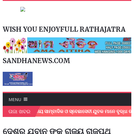
WISH YOU ENJOYFULL RATHAJATRA
SANDHANEWS.COM
MENU
ତାଜା ଖବର
ବା ବେଳେ ସ୍ଥାନୀୟ ସାମ୍ବାଦିକ ଓ ସ୍ବେଛାସେବୀ ଯୁବକ ମାନେ ବୃଦ୍ଧା ଙ୍କ
ଦେଶର ଯବାନ ଙ୍କୁ ରାଜ୍ୟ ରାଜପଥ