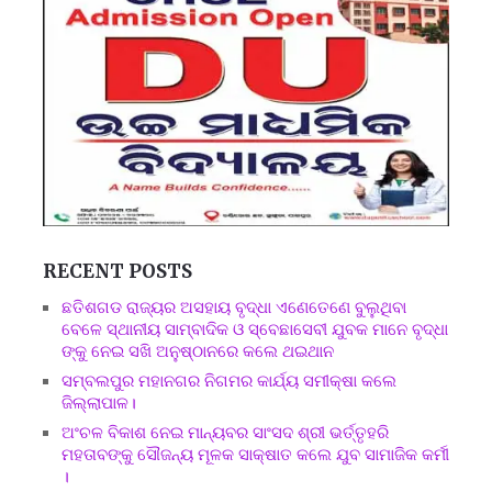
RECENT POSTS
ଛତିଶଗଡ ରାଜ୍ୟର ଅସହାୟ ବୃଦ୍ଧା ଏଣେତେଣେ ବୁଲୁଥିବା
ବେଳେ ସ୍ଥାନୀୟ ସାମ୍ବାଦିକ ଓ ସ୍ବେଛାସେବୀ ଯୁବକ ମାନେ ବୃଦ୍ଧା
ଙ୍କୁ ନେଇ ସଖି ଅନୁଷ୍ଠାନରେ କଲେ ଥଇଥାନ
ସମ୍ବଲପୁର ମହାନଗର ନିଗମର କାର୍ଯ୍ୟ ସମୀକ୍ଷା କଲେ
ଜିଲ୍ଲାପାଳ।
ଅଂଚଳ ବିକାଶ ନେଇ ମାନ୍ୟବର ସାଂସଦ ଶ୍ରୀ ଭର୍ତ୍ତୃହରି
ମହତାବଙ୍କୁ ସୌଜନ୍ୟ ମୂଳକ ସାକ୍ଷାତ କଲେ ଯୁବ ସାମାଜିକ କର୍ମୀ
।