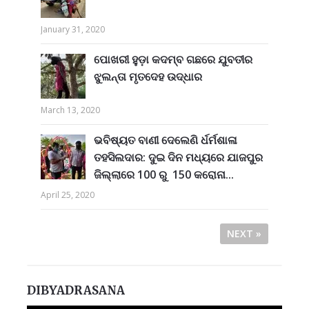
January 31, 2020
ପୋଖରୀ ହୁଡ଼ା କଦମ୍ବ ଗଛରେ ଯୁବତୀର
ଝୁଲନ୍ତା ମୃତଦେହ ଉଦ୍ଧାର
March 13, 2020
ଭବିଷ୍ୟତ ବାଣୀ ଦେଲେଣି ର୍ଧର୍ମଶାଳା
ତହସିଲଦାର: ଦୁଇ ଦିନ ମଧ୍ୟରେ ଯାଜପୁର
ଜିଲ୍ଲାରେ 100 ରୁ 150 କରୋନା...
April 25, 2020
NEXT »
DIBYADRASANA