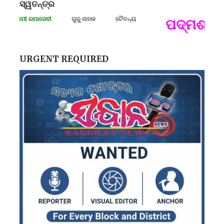
ସ୍ୱତନ୍ତ୍ର
ସଂଗ୍ରାମୀ ରମାଦେବୀ
ଗୁରୁ ନାନକ
ଚୈତନ୍ୟ
ପଦ୍ମଶ୍ରୀ 
ପ
B
ପ
URGENT REQUIRED