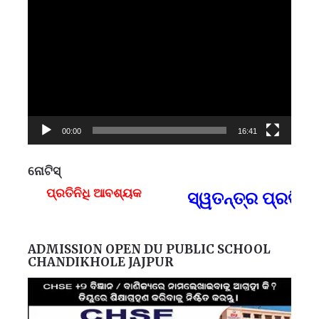
Video
Player
00:00
16:41
ନୋଟିସ୍
ପ୍ରତିନିଧି ଆବଶ୍ୟକ
ସ୍ୱତନ୍ତ୍ର ପ୍ରତିନି
F
ADMISSION OPEN DU PUBLIC SCHOOL
CHANDIKHOLE JAJPUR