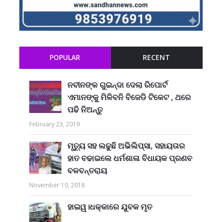
POPULAR
RECENT
ନବୀନଙ୍କ ଗୁଇନ୍ଦା ଦେଲା ରିପୋର୍ଟ
ଏମାନଙ୍କୁ ମିଳିବନି ବିଜେଡି ଟିକେଟ , ଥରେ
ପଢି ନିଅନ୍ତୁ
February 23, 2019
ମୃତ୍ୟୁ ସହ ଲଢୁଛି ଅଭିଲିପ୍ସା, ସହାୟତାର
ହାତ ବଢାଇଲେ ଧର୍ମଶାଳା ବିଧାୟକ ପ୍ରଣବ
ବଳବନ୍ତରାୟ
November 10, 2018
ହାଇୱ।ଧକ୍କାରେ ଯୁବକ ମୃତ