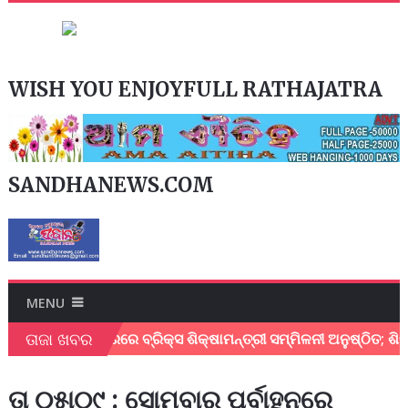
WISH YOU ENJOYFULL RATHAJATRA
SANDHANEWS.COM
MENU
ତାଜା ଖବର
ଭୁବନେଶ୍ୱରରେ ବ୍ରିକ୍ସ ଶିକ୍ଷାମନ୍ତ୍ରୀ ସମ୍ମିଳନୀ ଅନୁଷ୍ଠିତ; ଶିକ୍ଷ
ତା ୦୫ା୦୯ : ସୋମବାର ପୂର୍ବାହ୍ନରେ