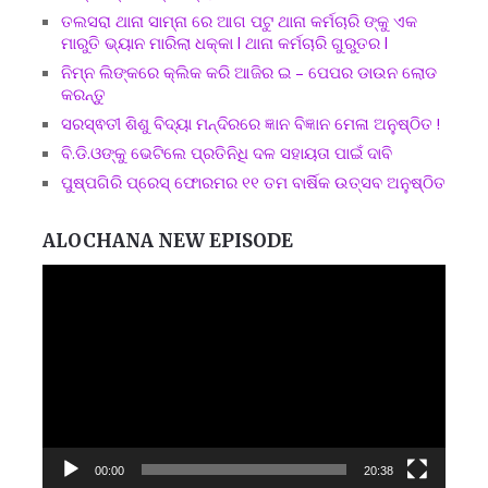
ତଲସରା ଥାନା ସାମ୍ନା ରେ ଆଗ ପଟୁ ଥାନା କର୍ମଚାରି ଙ୍କୁ ଏକ
ମାରୁତି ଭ୍ୟାନ ମାରିଲା ଧକ୍କା l ଥାନା କର୍ମଚାରି ଗୁରୁତର l
ନିମ୍ନ ଲିଙ୍କରେ କ୍ଲିକ କରି ଆଜିର ଇ – ପେପର ଡାଉନ ଲୋଡ
କରନ୍ତୁ
ସରସ୍ଵତୀ ଶିଶୁ ବିଦ୍ୟା ମନ୍ଦିରରେ ଜ୍ଞାନ ବିଜ୍ଞାନ ମେଳା ଅନୁଷ୍ଠିତ !
ବି.ଡି.ଓଙ୍କୁ ଭେଟିଲେ ପ୍ରତିନିଧି ଦଳ ସହାୟତା ପାଇଁ ଦାବି
ପୁଷ୍ପଗିରି ପ୍ରେସ୍ ଫୋରମର ୧୧ ତମ ବାର୍ଷିକ ଉତ୍ସବ ଅନୁଷ୍ଠିତ
ALOCHANA NEW EPISODE
Video
Player
00:00
20:38