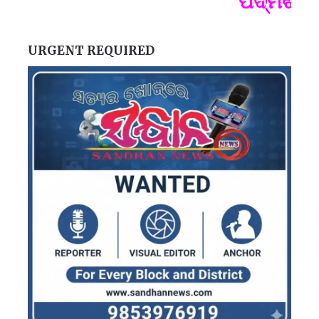
ପଦ୍ମଶ୍ରୀ 
ପ
B
URGENT REQUIRED