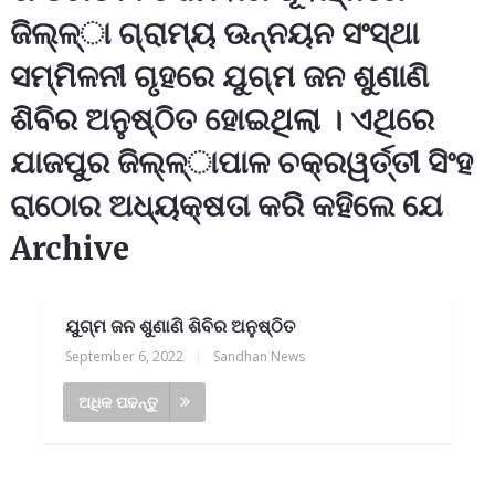
ଜିଲ୍ଳ୍‌ା ଗ୍ରାମ୍ୟ ଊନ୍ନୟନ ସଂସ୍ଥା
ସମ୍ମିଳନୀ ଗୃହରେ ଯୁଗ୍ମ ଜନ ଶୁଣାଣି
ଶିବିର ଅନୁଷ୍ଠିତ ହୋଇଥିଲା । ଏଥିରେ
ଯାଜପୁର ଜିଲ୍ଳ୍‌ାପାଳ ଚକ୍ରୱର୍ତ୍ତୀ ସିଂହ
ରାଠୋର ଅଧ୍ୟକ୍ଷତା କରି କହିଲେ ଯେ
Archive
ଯୁଗ୍ମ ଜନ ଶୁଣାଣି ଶିବିର ଅନୁଷ୍ଠିତ
September 6, 2022
|
Sandhan News
ଅଧିକ ପଢନ୍ତୁ