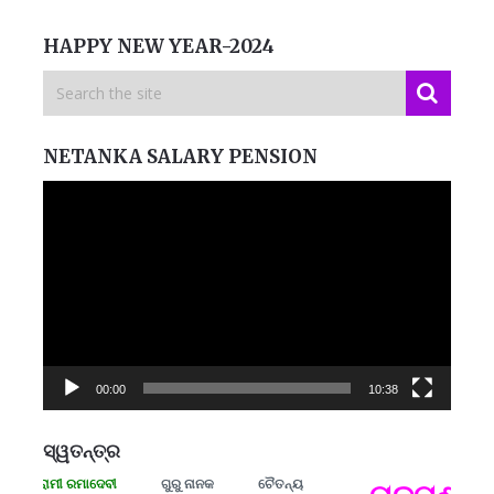
HAPPY NEW YEAR-2024
NETANKA SALARY PENSION
Video
Player
00:00
10:38
ସ୍ୱତନ୍ତ୍ର
 ସଂଗ୍ରାମୀ ରମାଦେବୀ
ଗୁରୁ ନାନକ
ଚୈତନ୍ୟ
ପ