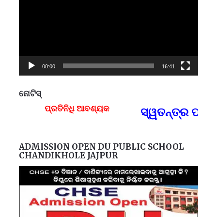
00:00
16:41
ନୋଟିସ୍
ପ୍ରତିନିଧି ଆବଶ୍ୟକ
ସ୍ୱତନ୍ତ୍ର ପ୍ରତି
F
ADMISSION OPEN DU PUBLIC SCHOOL
CHANDIKHOLE JAJPUR