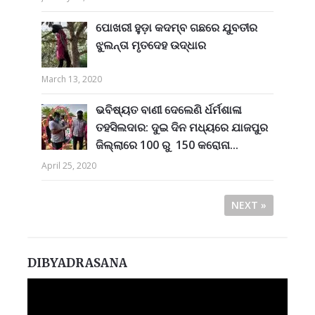
ପୋଖରୀ ହୁଡ଼ା କଦମ୍ବ ଗଛରେ ଯୁବତୀର
ଝୁଲନ୍ତା ମୃତଦେହ ଉଦ୍ଧାର
March 13, 2020
ଭବିଷ୍ୟତ ବାଣୀ ଦେଲେଣି ର୍ଧର୍ମଶାଳା
ତହସିଲଦାର: ଦୁଇ ଦିନ ମଧ୍ୟରେ ଯାଜପୁର
ଜିଲ୍ଲାରେ 100 ରୁ 150 କରୋନା...
April 25, 2020
NEXT »
DIBYADRASANA
Video
Player