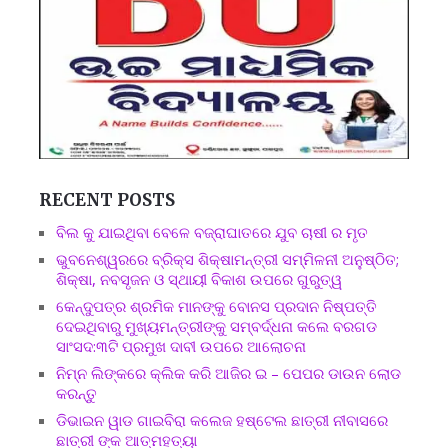
RECENT POSTS
ବିଲ କୁ ଯାଇଥିବା ବେଳେ ବଜ୍ରାଘାତରେ ଯୁବ ଚାଷୀ ର ମୃତ
ଭୁବନେଶ୍ୱରରେ ବ୍ରିକ୍ସ ଶିକ୍ଷାମନ୍ତ୍ରୀ ସମ୍ମିଳନୀ ଅନୁଷ୍ଠିତ;
ଶିକ୍ଷା, ନବସୃଜନ ଓ ସ୍ଥାୟୀ ବିକାଶ ଉପରେ ଗୁରୁତ୍ୱ
କେନ୍ଦୁପତ୍ର ଶ୍ରମିକ ମାନଙ୍କୁ ବୋନସ ପ୍ରଦାନ ନିଷ୍ପତ୍ତି
ଦେଇଥିବାରୁ ମୁଖ୍ୟମନ୍ତ୍ରୀଙ୍କୁ ସମ୍ବର୍ଦ୍ଧନା କଲେ ବରଗଡ
ସାଂସଦ:୩ଟି ପ୍ରମୁଖ ଦାବୀ ଉପରେ ଆଲୋଚନା
ନିମ୍ନ ଲିଙ୍କରେ କ୍ଲିକ କରି ଆଜିର ଇ – ପେପର ଡାଉନ ଲୋଡ
କରନ୍ତୁ
ଡିଭାଇନ ୱାଡ ଗାଇବିରା କଲେଜ ହଷ୍ଟେଲ ଛାତ୍ରୀ ନୀବାସରେ
ଛାତ୍ରୀ ଙ୍କ ଆତ୍ମହତ୍ୟା