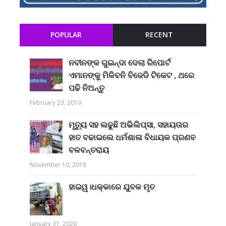
POPULAR
RECENT
ନବୀନଙ୍କ ଗୁଇନ୍ଦା ଦେଲା ରିପୋର୍ଟ
ଏମାନଙ୍କୁ ମିଳିବନି ବିଜେଡି ଟିକେଟ , ଥରେ
ପଢି ନିଅନ୍ତୁ
February 23, 2019
ମୃତ୍ୟୁ ସହ ଲଢୁଛି ଅଭିଲିପ୍ସା, ସହାୟତାର
ହାତ ବଢାଇଲେ ଧର୍ମଶାଳା ବିଧାୟକ ପ୍ରଣବ
ବଳବନ୍ତରାୟ
November 10, 2018
ହାଇୱ।ଧକ୍କାରେ ଯୁବକ ମୃତ
January 31, 2020