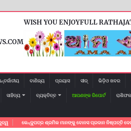
WISH YOU ENJOYFULL RATHAJ
WS.COM
ନ୍ତର୍ଜାତୀୟ
ବାଣିଜ୍ୟ
ପ୍ରୟାସ
ସୀଡ୍
ଭିଡ଼ିଓ ଖବର
ସାହିତ୍ୟ
ବ୍ୟକ୍ତିତ୍ବ
ଆପଣଙ୍କ ରିପୋର୍ଟ
ରାଶିଫ
କେନ୍ଦୁପତ୍ର ଶ୍ରମିକ ମାନଙ୍କୁ ବୋନସ ପ୍ରଦାନ ନିଷ୍ପତ୍ତି ଦେଇଥିବାର