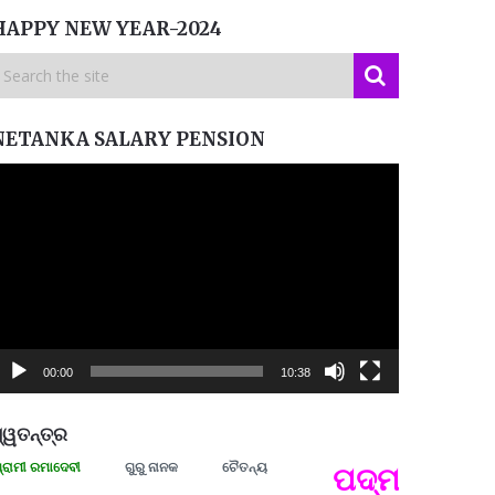
HAPPY NEW YEAR-2024
NETANKA SALARY PENSION
ideo
layer
00:00
10:38
୍ୱତନ୍ତ୍ର
 ରମାଦେବୀ
ଗୁରୁ ନାନକ
ଚୈତନ୍ୟ
ପଦ୍ମଶ୍ରୀ ଜୟନ୍
ପ୍ରତ୍
Budd
ପରାଧୀ