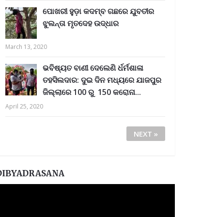
ପୋଖରୀ ହୁଡ଼ା କଦମ୍ବ ଗଛରେ ଯୁବତୀର
ଝୁଲନ୍ତା ମୃତଦେହ ଉଦ୍ଧାର
March 13, 2020
ଭବିଷ୍ୟତ ବାଣୀ ଦେଲେଣି ର୍ଧର୍ମଶାଳା
ତହସିଲଦାର: ଦୁଇ ଦିନ ମଧ୍ୟରେ ଯାଜପୁର
ଜିଲ୍ଲାରେ 100 ରୁ 150 କରୋନା...
April 25, 2020
NEXT »
DIBYADRASANA
ideo
layer