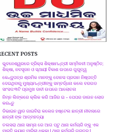
RECENT POSTS
ଭୁବନେଶ୍ୱରରେ ବ୍ରିକ୍ସ ଶିକ୍ଷାମନ୍ତ୍ରୀ ସମ୍ମିଳନୀ ଅନୁଷ୍ଠିତ;
ଶିକ୍ଷା, ନବସୃଜନ ଓ ସ୍ଥାୟୀ ବିକାଶ ଉପରେ ଗୁରୁତ୍ୱ
କେନ୍ଦୁପତ୍ର ଶ୍ରମିକ ମାନଙ୍କୁ ବୋନସ ପ୍ରଦାନ ନିଷ୍ପତ୍ତି
ଦେଇଥିବାରୁ ମୁଖ୍ୟମନ୍ତ୍ରୀଙ୍କୁ ସମ୍ବର୍ଦ୍ଧନା କଲେ ବରଗଡ
ସାଂସଦ:୩ଟି ପ୍ରମୁଖ ଦାବୀ ଉପରେ ଆଲୋଚନା
ନିମ୍ନ ଲିଙ୍କରେ କ୍ଲିକ କରି ଆଜିର ଇ – ପେପର ଡାଉନ ଲୋଡ
କରନ୍ତୁ
ଡିଭାଇନ ୱାଡ ଗାଇବିରା କଲେଜ ହଷ୍ଟେଲ ଛାତ୍ରୀ ନୀବାସରେ
ଛାତ୍ରୀ ଙ୍କ ଆତ୍ମହତ୍ୟା
ତଲସରା ଥାନା ସାମ୍ନା ରେ ଆଗ ପଟୁ ଥାନା କର୍ମଚାରି ଙ୍କୁ ଏକ
ମାରୁତି ଭ୍ୟାନ ମାରିଲା ଧକ୍କା l ଥାନା କର୍ମଚାରି ଗୁରୁତର l