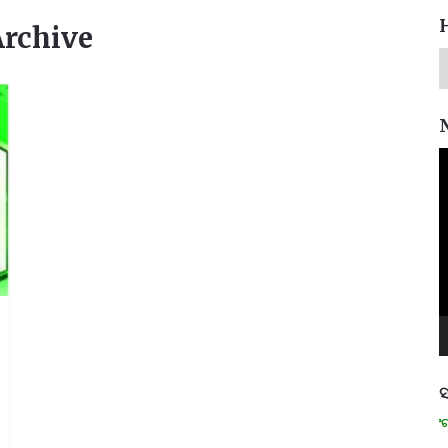
Archive
V
P
ସ
ମନେ ପଡନ୍ତି: ସ୍ୱାଧୀନତା ସଂଗ୍ରାମୀ