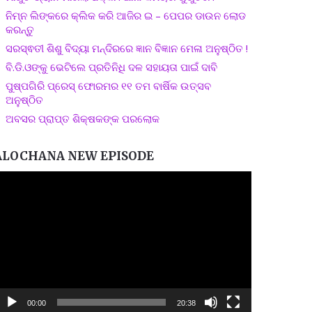
ନିମ୍ନ ଲିଙ୍କରେ କ୍ଲିକ କରି ଆଜିର ଇ – ପେପର ଡାଉନ ଲୋଡ
କରନ୍ତୁ
ସରସ୍ଵତୀ ଶିଶୁ ବିଦ୍ୟା ମନ୍ଦିରରେ ଜ୍ଞାନ ବିଜ୍ଞାନ ମେଳା ଅନୁଷ୍ଠିତ !
ବି.ଡି.ଓଙ୍କୁ ଭେଟିଲେ ପ୍ରତିନିଧି ଦଳ ସହାୟତା ପାଇଁ ଦାବି
ପୁଷ୍ପଗିରି ପ୍ରେସ୍ ଫୋରମର ୧୧ ତମ ବାର୍ଷିକ ଉତ୍ସବ
ଅନୁଷ୍ଠିତ
ଅବସର ପ୍ରାପ୍ତ ଶିକ୍ଷକଙ୍କ ପରଲୋକ
ALOCHANA NEW EPISODE
ideo
layer
00:00
20:38