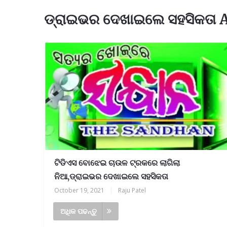
ଡ୍ରାଇଭର ଦେଖାଇଲେ ସହସିକତା 
ଟିଡିଏସ ବୋଝେଇ ଚାଉଳ ଟ୍ରକରେ ଲାଗିଲା
ନିଆ,ଡ୍ରାଇଭର ଦେଖାଇଲେ ସହସିକତା
October 19, 2021
|
Raju Patel
ଅଧିକ ପଢନ୍ତୁ