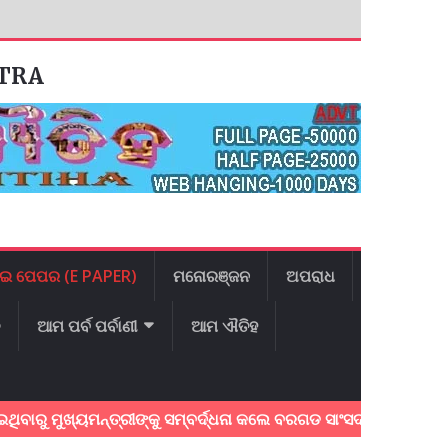
ATRA
ଇ ପେପର (E PAPER)
ମନୋରଞ୍ଜନ
ଅପରାଧ
ଳ
ଆମ ପର୍ବ ପର୍ବାଣୀ
ଆମ ଐତିହ
ୁ ମୁଖ୍ୟମନ୍ତ୍ରୀଙ୍କୁ ସମ୍ବର୍ଦ୍ଧନା କଲେ ବରଗଡ ସାଂସଦ:୩ଟି ପ୍ରମୁଖ ଦାବ