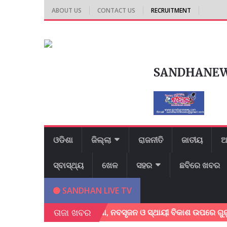
ABOUT US
CONTACT US
RECRUITMENT
SANDHANE
ଓଡିଶା
ଜିଲ୍ଲା
ରାଜନୀତି
ଜାତୀୟ
ଆ
ସ୍ବାସ୍ଥ୍ୟ
ଖେଳ
ସହର
ଛବିରେ ଖବର
SANDHAN LIVE TV
ତାଜା ଖବର
ସମ୍ମିଳନୀ ଅନୁଷ୍ଠିତ; ଶିକ୍ଷା, ନବସୃଜନ ଓ ସ୍ଥାୟୀ ବିକାଶ ଉପରେ ଗୁରୁତ୍ୱ