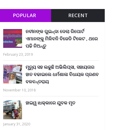
POPULAR
RECENT
ନବୀନଙ୍କ ଗୁଇନ୍ଦା ଦେଲା ରିପୋର୍ଟ
ଏମାନଙ୍କୁ ମିଳିବନି ବିଜେଡି ଟିକେଟ , ଥରେ
ପଢି ନିଅନ୍ତୁ
February 23, 2019
ମୃତ୍ୟୁ ସହ ଲଢୁଛି ଅଭିଲିପ୍ସା, ସହାୟତାର
ହାତ ବଢାଇଲେ ଧର୍ମଶାଳା ବିଧାୟକ ପ୍ରଣବ
ବଳବନ୍ତରାୟ
November 10, 2018
ହାଇୱ।ଧକ୍କାରେ ଯୁବକ ମୃତ
January 31, 2020