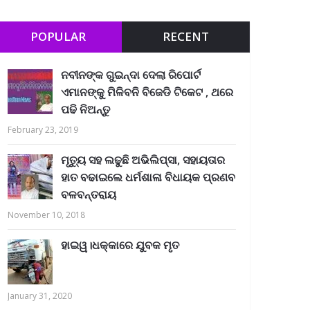
POPULAR
RECENT
ନବୀନଙ୍କ ଗୁଇନ୍ଦା ଦେଲା ରିପୋର୍ଟ
ଏମାନଙ୍କୁ ମିଳିବନି ବିଜେଡି ଟିକେଟ , ଥରେ
ପଢି ନିଅନ୍ତୁ
February 23, 2019
ମୃତ୍ୟୁ ସହ ଲଢୁଛି ଅଭିଲିପ୍ସା, ସହାୟତାର
ହାତ ବଢାଇଲେ ଧର୍ମଶାଳା ବିଧାୟକ ପ୍ରଣବ
ବଳବନ୍ତରାୟ
November 10, 2018
ହାଇୱ।ଧକ୍କାରେ ଯୁବକ ମୃତ
January 31, 2020