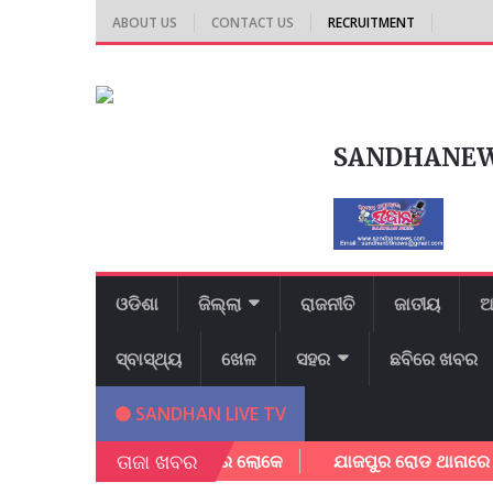
ABOUT US
CONTACT US
RECRUITMENT
SANDHANE
ଓଡିଶା
ଜିଲ୍ଲା
ରାଜନୀତି
ଜାତୀୟ
ଆ
ସ୍ବାସ୍ଥ୍ୟ
ଖେଳ
ସହର
ଛବିରେ ଖବର
SANDHAN LIVE TV
ତାଜା ଖବର
ଅଳ୍ପକେ ବର୍ତ୍ତିଲେ ପରିବାର ଲୋକେ
ଯାଜପୁର ରୋଡ ଥାନାରେ ମାମଲା ର