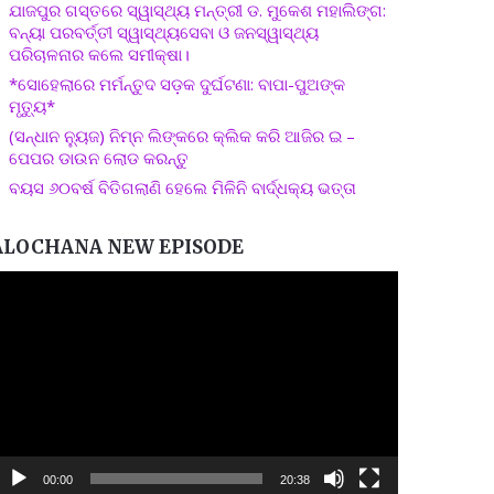
ଯାଜପୁର ଗସ୍ତରେ ସ୍ୱାସ୍ଥ୍ୟ ମନ୍ତ୍ରୀ ଡ. ମୁକେଶ ମହାଲିଙ୍ଗ:
ବନ୍ୟା ପରବର୍ତ୍ତୀ ସ୍ୱାସ୍ଥ୍ୟସେବା ଓ ଜନସ୍ୱାସ୍ଥ୍ୟ
ପରିଚାଳନାର କଲେ ସମୀକ୍ଷା।
*ସୋହେଲାରେ ମର୍ମନ୍ତୁଦ ସଡ଼କ ଦୁର୍ଘଟଣା: ବାପା-ପୁଅଙ୍କ
ମୃତ୍ୟୁ*
(ସନ୍ଧାନ ନ୍ୟୁଜ) ନିମ୍ନ ଲିଙ୍କରେ କ୍ଲିକ କରି ଆଜିର ଇ –
ପେପର ଡାଉନ ଲୋଡ କରନ୍ତୁ
ବୟସ ୬୦ବର୍ଷ ବିତିଗଲାଣି ହେଲେ ମିଳିନି ବାର୍ଦ୍ଧକ୍ୟ ଭତ୍ତା
ALOCHANA NEW EPISODE
ideo
layer
00:00
20:38