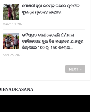
ପୋଖରୀ ହୁଡ଼ା କଦମ୍ବ ଗଛରେ ଯୁବତୀର
ଝୁଲନ୍ତା ମୃତଦେହ ଉଦ୍ଧାର
March 13, 2020
ଭବିଷ୍ୟତ ବାଣୀ ଦେଲେଣି ର୍ଧର୍ମଶାଳା
ତହସିଲଦାର: ଦୁଇ ଦିନ ମଧ୍ୟରେ ଯାଜପୁର
ଜିଲ୍ଲାରେ 100 ରୁ 150 କରୋନା...
April 25, 2020
NEXT »
DIBYADRASANA
ideo
layer