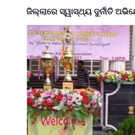
ଜିଲ୍ଲାରେ ସ୍ୱାସ୍ଥ୍ୟ ଦୁର୍ନୀତି ଅ