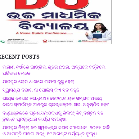
RECENT POSTS
ଲଗାଣ ବର୍ଷାରେ ଭାଙ୍ଗିଲା ଗୃହର ଛପର, ଅଳ୍ପକେ ବର୍ତ୍ତିଲେ
ପରିବାର ଲୋକେ
ଯାଜପୁର ରୋଡ ଥାନାରେ ମାମଲା ରୁଜୁ ହେଲା
ସ୍ୱାସ୍ଥ୍ୟ ବିଭାଗ ନା ପୋଲିସ୍ କିଏ ସତ କହୁଛି
ଗାୟକ ଶେଖର ଜଗନ୍ନାଥ ବେହେରା,ଗାୟକ ସମ୍ରାଟ ଅଭୟ
ଚରଣ ସ୍ଵାଇଁଙ୍କ ଅଶ୍ରୁଳ ଶ୍ରଦ୍ଧାଞ୍ଜଳୀ ସଭା ଅନୁଷ୍ଠିତ ହେବ
ବନ୍ୟାଞ୍ଚଳରେ ପ୍ରଶାସନ:ପକ୍ଷରୁ ରିଲିଫ୍ କିଟ୍ ବଣ୍ଟନ ସହ
ତୁରନ୍ତ ପୁନରୁଦ୍ଧାର କାର୍ଯ୍ୟ ସମୀକ୍ଷା
ଯାଜପୁର ଜିଲ୍ଲା ରେ ସ୍ୱତନ୍ତ୍ର ସଘନ ସଂଶୋଧନ -୨୦୨୬: ଦାବି
ଓ ଆପତ୍ତି ଦାଖଲ ଅବଧି ୧୯ ଅଗଷ୍ଟ ପର୍ଯ୍ୟନ୍ତ ବୃଦ୍ଧି।