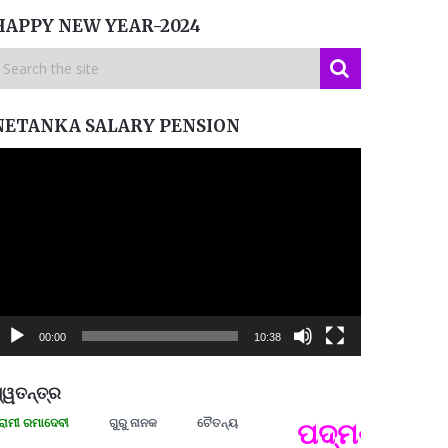
HAPPY NEW YEAR-2024
NETANKA SALARY PENSION
ideo
layer
00:00
10:38
୍ୱତନ୍ତ୍ର
ରମାଦେବୀ
ଗୁରୁ ନାନକ
ଚୈତନ୍ୟ
ପଦ୍ମଶ୍ରୀ ଜୟନ୍
ପ୍ରତ୍
Budd
ପରାଧୀ