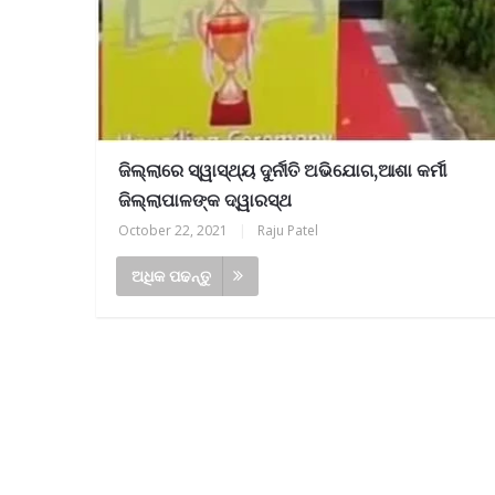
ଜିଲ୍ଲାରେ ସ୍ୱାସ୍ଥ୍ୟ ଦୁର୍ନୀତି ଅଭିଯୋଗ,ଆଶା କର୍ମୀ
ଜିଲ୍ଲାପାଳଙ୍କ ଦ୍ୱାରସ୍ଥ
October 22, 2021
|
Raju Patel
ଅଧିକ ପଢନ୍ତୁ