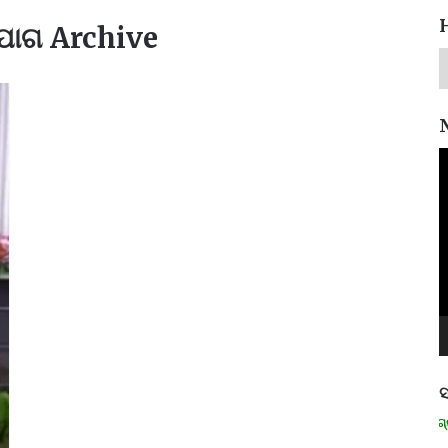
ଭିଯୋଗ Archive
V
P
ସ
ମନେ ପଡନ୍ତି: ସ୍ୱାଧୀନତା ସଂଗ୍ରାମୀ 