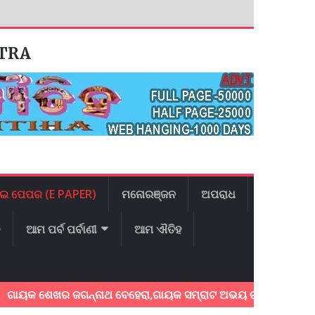
ATRA
ଇ ପେପର (E PAPER)
ମନୋରଞ୍ଜନ
ଅପରାଧ
ଳ
ଆମ ପର୍ବ ପର୍ବାଣୀ
ଆମ ଐତିହ
ଶେଖର ଜଗନ୍ନାଥ ବେହେରା,ଗାୟକ ସମ୍ରାଟ ଅଭୟ ଚରଣ ସ୍ଵାଇଁଙ୍କ ଅଶ୍ରୁଳ 