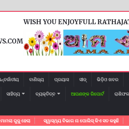
WISH YOU ENJOYFULL RATHAJ
WS.COM
ନ୍ତର୍ଜାତୀୟ
ବାଣିଜ୍ୟ
ପ୍ରୟାସ
ସୀଡ୍
ଭିଡ଼ିଓ ଖବର
ସାହିତ୍ୟ
ବ୍ୟକ୍ତିତ୍ବ
ଆପଣଙ୍କ ରିପୋର୍ଟ
ରାଶିଫ
ୁଜୁ ହେଲା
ସ୍ୱାସ୍ଥ୍ୟ ବିଭାଗ ନା ପୋଲିସ୍ କିଏ ସତ କହୁଛି
ଗାୟକ 