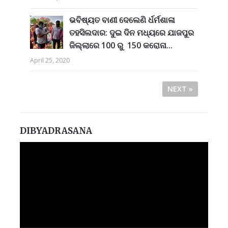
ଭବିଷ୍ୟତ ବାଣୀ ଦେଲେଣି ର୍ଧର୍ମଶାଳା
ତହସିଲଦାର: ଦୁଇ ଦିନ ମଧ୍ୟରେ ଯାଜପୁର
ଜିଲ୍ଲାରେ 100 ରୁ 150 କରୋନା...
April 25, 2020
NEXT »
DIBYADRASANA
Video
Player