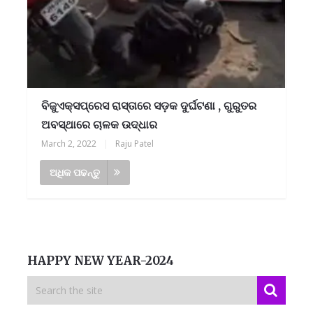
ବିଜୁଏକ୍ସପ୍ରେସ ରାସ୍ତାରେ ସଡ଼କ ଦୁର୍ଘଟଣା , ଗୁରୁତର
ଅବସ୍ଥାରେ ଚାଳକ ଉଦ୍ଧାର
March 2, 2022
|
Raju Patel
ଅଧିକ ପଢନ୍ତୁ
HAPPY NEW YEAR-2024