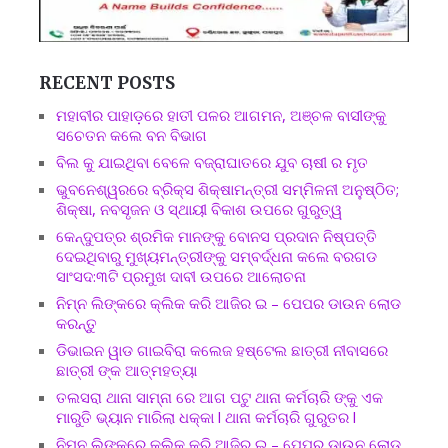
RECENT POSTS
ମହାବୀର ପାହାଡ଼ରେ ହାତୀ ପଳର ଆଗମନ, ଅଞ୍ଚଳ ବାସୀଙ୍କୁ
ସଚେତନ କଲେ ବନ ବିଭାଗ
ବିଲ କୁ ଯାଇଥିବା ବେଳେ ବଜ୍ରାଘାତରେ ଯୁବ ଚାଷୀ ର ମୃତ
ଭୁବନେଶ୍ୱରରେ ବ୍ରିକ୍ସ ଶିକ୍ଷାମନ୍ତ୍ରୀ ସମ୍ମିଳନୀ ଅନୁଷ୍ଠିତ;
ଶିକ୍ଷା, ନବସୃଜନ ଓ ସ୍ଥାୟୀ ବିକାଶ ଉପରେ ଗୁରୁତ୍ୱ
କେନ୍ଦୁପତ୍ର ଶ୍ରମିକ ମାନଙ୍କୁ ବୋନସ ପ୍ରଦାନ ନିଷ୍ପତ୍ତି
ଦେଇଥିବାରୁ ମୁଖ୍ୟମନ୍ତ୍ରୀଙ୍କୁ ସମ୍ବର୍ଦ୍ଧନା କଲେ ବରଗଡ
ସାଂସଦ:୩ଟି ପ୍ରମୁଖ ଦାବୀ ଉପରେ ଆଲୋଚନା
ନିମ୍ନ ଲିଙ୍କରେ କ୍ଲିକ କରି ଆଜିର ଇ – ପେପର ଡାଉନ ଲୋଡ
କରନ୍ତୁ
ଡିଭାଇନ ୱାଡ ଗାଇବିରା କଲେଜ ହଷ୍ଟେଲ ଛାତ୍ରୀ ନୀବାସରେ
ଛାତ୍ରୀ ଙ୍କ ଆତ୍ମହତ୍ୟା
ତଲସରା ଥାନା ସାମ୍ନା ରେ ଆଗ ପଟୁ ଥାନା କର୍ମଚାରି ଙ୍କୁ ଏକ
ମାରୁତି ଭ୍ୟାନ ମାରିଲା ଧକ୍କା l ଥାନା କର୍ମଚାରି ଗୁରୁତର l
ନିମ୍ନ ଲିଙ୍କରେ କ୍ଲିକ କରି ଆଜିର ଇ – ପେପର ଡାଉନ ଲୋଡ