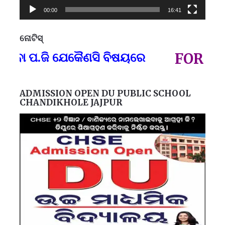
00:00
16:41
ନୋଟିସ୍
ପ୍
ବା ପ.ଜି ଯେକୈଣସି ବିଷୟରେ
FOR GOVT
ADMISSION OPEN DU PUBLIC SCHOOL
CHANDIKHOLE JAJPUR