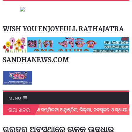
WISH YOU ENJOYFULL RATHAJATRA
SANDHANEWS.COM
MENU
ତାଜା ଖବର
ସ ଶିକ୍ଷାମନ୍ତ୍ରୀ ସମ୍ମିଳନୀ ଅନୁଷ୍ଠିତ; ଶିକ୍ଷା, ନବସୃଜନ ଓ ସ୍ଥାୟୀ ବିକା
ଗୁରୁତର ଅବସ୍ଥାରେ ଚାଳକ ଉଦ୍ଧାର