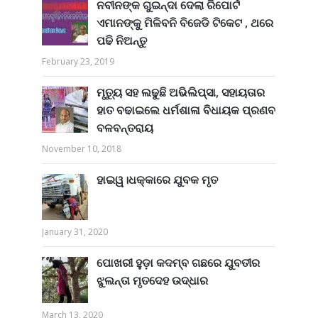
ନବୀନଙ୍କ ଗୁଇନ୍ଦା ଦେଲା ରିପୋର୍ଟ
ଏମାନଙ୍କୁ ମିଳିବନି ବିଜେଡି ଟିକେଟ , ଥରେ
ପଢି ନିଅନ୍ତୁ
February 23, 2019
ମୃତ୍ୟୁ ସହ ଲଢୁଛି ଅଭିଲିପ୍ସା, ସହାୟତାର
ହାତ ବଢାଇଲେ ଧର୍ମଶାଳା ବିଧାୟକ ପ୍ରଣବ
ବଳବନ୍ତରାୟ
November 10, 2018
ହାଇୱ।ଧକ୍କାରେ ଯୁବକ ମୃତ
January 31, 2020
ପୋଖରୀ ହୁଡ଼ା କଦମ୍ବ ଗଛରେ ଯୁବତୀର
ଝୁଲନ୍ତା ମୃତଦେହ ଉଦ୍ଧାର
March 13, 2020