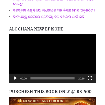
କରନ୍ତୁ
ସରସ୍ଵତୀ ଶିଶୁ ବିଦ୍ୟା ମନ୍ଦିରରେ ଜ୍ଞାନ ବିଜ୍ଞାନ ମେଳା ଅନୁଷ୍ଠିତ !
ବି.ଡି.ଓଙ୍କୁ ଭେଟିଲେ ପ୍ରତିନିଧି ଦଳ ସହାୟତା ପାଇଁ ଦାବି
ALOCHANA NEW EPISODE
Video
Player
00:00
20:38
PURCHESH THIS BOOK ONLY @ RS-500