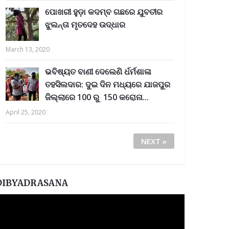
ପୋଖରୀ ହୁଡ଼ା କଦମ୍ବ ଗଛରେ ଯୁବତୀର
ଝୁଲନ୍ତା ମୃତଦେହ ଉଦ୍ଧାର
March 13, 2020
ଭବିଷ୍ୟତ ବାଣୀ ଦେଲେଣି ର୍ଧର୍ମଶାଳା
ତହସିଲଦାର: ଦୁଇ ଦିନ ମଧ୍ୟରେ ଯାଜପୁର
ଜିଲ୍ଲାରେ 100 ରୁ 150 କରୋନା...
April 25, 2020
NEXT »
DIBYADRASANA
ideo
layer