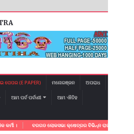
ATRA
ଇ ପେପର (E PAPER)
ମନୋରଞ୍ଜନ
ଅପରାଧ
ଳ
ଆମ ପର୍ବ ପର୍ବାଣୀ
ଆମ ଐତିହ
 ।
ବରଗଡ ଲୋକସଭା କ୍ଷେତ୍ରର ବିଭିନ୍ନ ରାଜମାର୍ଗ ର ତ୍ବରାନ୍ବିତ କ