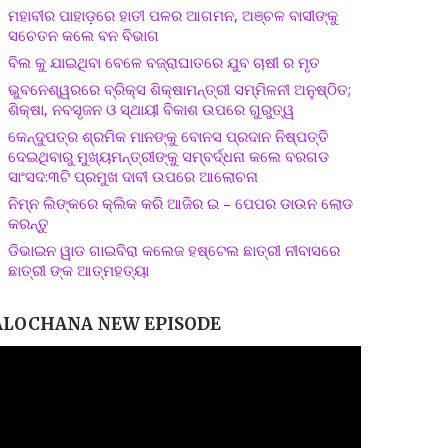
ମହାବୀର ପାହାଡ଼ରେ ହାତୀ ପଳର ଆଗମନ, ଅଞ୍ଚଳ ବାସୀଙ୍କୁ
ସଚେତନ କଲେ ବନ ବିଭାଗ
ବିଲ କୁ ଯାଇଥିବା ବେଳେ ବଜ୍ରାଘାତରେ ଯୁବ ଚାଷୀ ର ମୃତ
ଭୁବନେଶ୍ୱରରେ ବ୍ରିକ୍ସ ଶିକ୍ଷାମନ୍ତ୍ରୀ ସମ୍ମିଳନୀ ଅନୁଷ୍ଠିତ;
ଶିକ୍ଷା, ନବସୃଜନ ଓ ସ୍ଥାୟୀ ବିକାଶ ଉପରେ ଗୁରୁତ୍ୱ
କେନ୍ଦୁପତ୍ର ଶ୍ରମିକ ମାନଙ୍କୁ ବୋନସ ପ୍ରଦାନ ନିଷ୍ପତ୍ତି
ଦେଇଥିବାରୁ ମୁଖ୍ୟମନ୍ତ୍ରୀଙ୍କୁ ସମ୍ବର୍ଦ୍ଧନା କଲେ ବରଗଡ
ସାଂସଦ:୩ଟି ପ୍ରମୁଖ ଦାବୀ ଉପରେ ଆଲୋଚନା
ନିମ୍ନ ଲିଙ୍କରେ କ୍ଲିକ କରି ଆଜିର ଇ – ପେପର ଡାଉନ ଲୋଡ
କରନ୍ତୁ
ଡିଭାଇନ ୱାଡ ଗାଇବିରା କଲେଜ ହଷ୍ଟେଲ ଛାତ୍ରୀ ନୀବାସରେ
ଛାତ୍ରୀ ଙ୍କ ଆତ୍ମହତ୍ୟା
ALOCHANA NEW EPISODE
ideo
layer