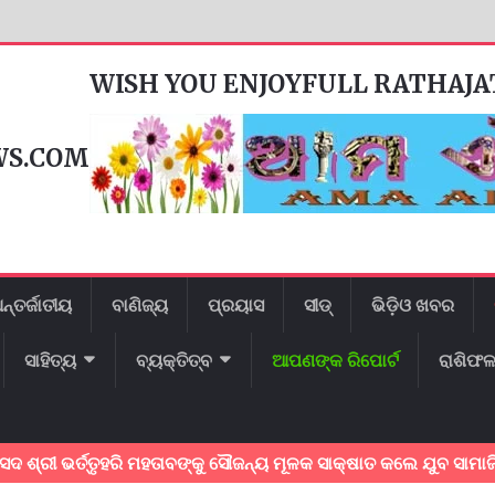
WISH YOU ENJOYFULL RATHAJ
WS.COM
ନ୍ତର୍ଜାତୀୟ
ବାଣିଜ୍ୟ
ପ୍ରୟାସ
ସୀଡ୍
ଭିଡ଼ିଓ ଖବର
ସାହିତ୍ୟ
ବ୍ୟକ୍ତିତ୍ବ
ଆପଣଙ୍କ ରିପୋର୍ଟ
ରାଶିଫ
ର୍ତ୍ତୃହରି ମହତାବଙ୍କୁ ସୌଜନ୍ୟ ମୂଳକ ସାକ୍ଷାତ କଲେ ଯୁବ ସାମାଜିକ କର୍ମୀ