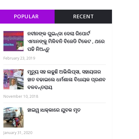
POPULAR
RECENT
ନବୀନଙ୍କ ଗୁଇନ୍ଦା ଦେଲା ରିପୋର୍ଟ
ଏମାନଙ୍କୁ ମିଳିବନି ବିଜେଡି ଟିକେଟ , ଥରେ
ପଢି ନିଅନ୍ତୁ
February 23, 2019
ମୃତ୍ୟୁ ସହ ଲଢୁଛି ଅଭିଲିପ୍ସା, ସହାୟତାର
ହାତ ବଢାଇଲେ ଧର୍ମଶାଳା ବିଧାୟକ ପ୍ରଣବ
ବଳବନ୍ତରାୟ
November 10, 2018
ହାଇୱ।ଧକ୍କାରେ ଯୁବକ ମୃତ
January 31, 2020