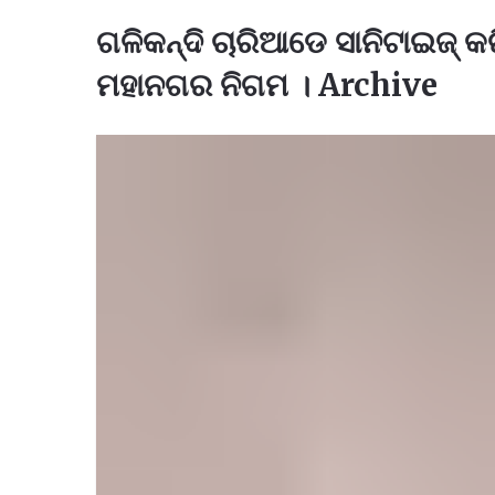
ଗଳିକନ୍ଦି ଚାରିଆଡେ ସାନିଟାଇଜ୍ କର
ମହାନଗର ନିଗମ । Archive