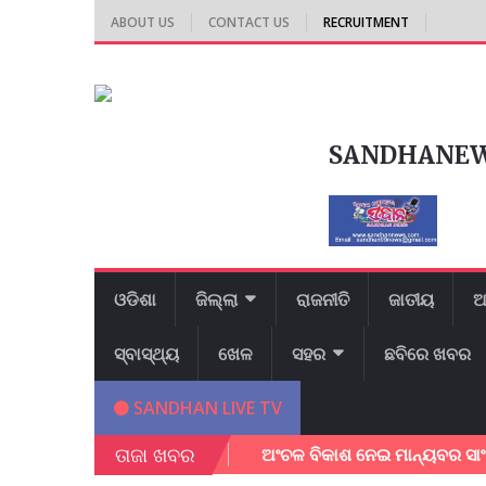
ABOUT US
CONTACT US
RECRUITMENT
SANDHANE
ଓଡିଶା
ଜିଲ୍ଲା
ରାଜନୀତି
ଜାତୀୟ
ଆ
ସ୍ବାସ୍ଥ୍ୟ
ଖେଳ
ସହର
ଛବିରେ ଖବର
SANDHAN LIVE TV
ତାଜା ଖବର
କ୍ଷା କଲେ ଜିଲ୍ଲାପାଳ।
ଅଂଚଳ ବିକାଶ ନେଇ ମାନ୍ୟବର ସାଂସଦ ଶ୍ରୀ ଭ