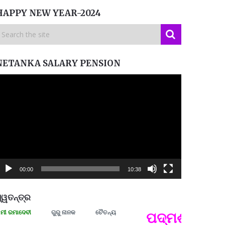
HAPPY NEW YEAR-2024
NETANKA SALARY PENSION
ideo
layer
00:00
10:38
୍ୱତନ୍ତ୍ର
ମାଦେବୀ
ଗୁରୁ ନାନକ
ଚୈତନ୍ୟ
ପଦ୍ମଶ୍ରୀ ଜୟନ୍
ପ୍ରତ୍
Budd
ପରାଧୀ