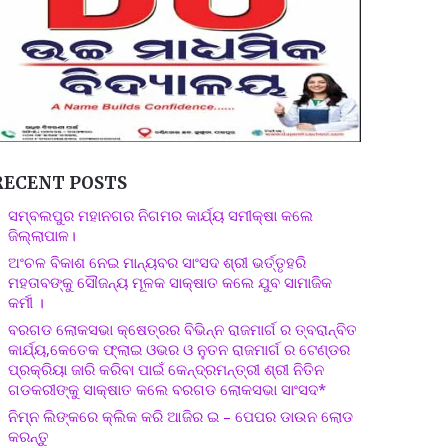
RECENT POSTS
ସମ୍ବଲପୁର ମହାନଗର ନିଗମର କାର୍ଯ୍ୟ ସମୀକ୍ଷା କଲେ
ଜିଲ୍ଲାପାଳ।
ଅଂଚଳ ବିକାଶ ନେଇ ମାନ୍ୟବର ସାଂସଦ ଶ୍ରୀ ଭର୍ତ୍ତୃହରି
ମହତାବଙ୍କୁ ସୌଜନ୍ୟ ମୂଳକ ସାକ୍ଷାତ କଲେ ଯୁବ ସାମାଜିକ
କର୍ମୀ ।
ବରଗଡ ଲୋକସଭା କ୍ଷେତ୍ରର ବିଭିନ୍ନ ରାଜମାର୍ଗ ର ତ୍ବରାନ୍ବିତ
କାର୍ଯ୍ୟ,କେତେକ ଫ୍ଲାଇ ଓଭର ଓ ନୁତନ ରାଜମାର୍ଗ ର ଟେଣ୍ଡର
ପ୍ରକ୍ରିୟା ଜାରି କରିବା ପାଇଁ କେନ୍ଦ୍ରମନ୍ତ୍ରୀ ଶ୍ରୀ ନିତିନ
ଗଡକରୀଙ୍କୁ ସାକ୍ଷାତ କଲେ ବରଗଡ ଲୋକସଭା ସାଂସଦ*
ନିମ୍ନ ଲିଙ୍କରେ କ୍ଲିକ କରି ଆଜିର ଇ – ପେପର ଡାଉନ ଲୋଡ
କରନ୍ତୁ