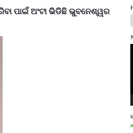
ିବା ପାଇଁ ଅଂଟା ଭିଡିଛି ଭୁବନେଶ୍ୱର
V
P
ସ
ମନେ ପଡନ୍ତି: ସ୍ୱାଧୀନତା ସଂଗ୍ରାମୀ ର