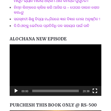
ମାରୁତି ଭ୍ୟାନ ମାରିଲା ଧକ୍କା l ଥାନା କର୍ମଚାରି ଗୁରୁତର l
ନିମ୍ନ ଲିଙ୍କରେ କ୍ଲିକ କରି ଆଜିର ଇ – ପେପର ଡାଉନ ଲୋଡ
କରନ୍ତୁ
ସରସ୍ଵତୀ ଶିଶୁ ବିଦ୍ୟା ମନ୍ଦିରରେ ଜ୍ଞାନ ବିଜ୍ଞାନ ମେଳା ଅନୁଷ୍ଠିତ !
ବି.ଡି.ଓଙ୍କୁ ଭେଟିଲେ ପ୍ରତିନିଧି ଦଳ ସହାୟତା ପାଇଁ ଦାବି
ALOCHANA NEW EPISODE
Video
Player
00:00
20:38
PURCHESH THIS BOOK ONLY @ RS-500