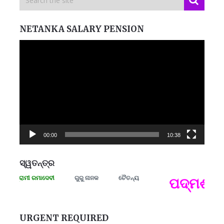
NETANKA SALARY PENSION
Video
Player
00:00
10:38
ସ୍ୱତନ୍ତ୍ର
 ସଂଗ୍ରାମୀ ରମାଦେବୀ
ଗୁରୁ ନାନକ
ଚୈତନ୍ୟ
ପଦ୍ମଶ୍ରୀ 
ପ
B
ପ
URGENT REQUIRED