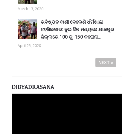
March 13, 2020
ଭବିଷ୍ୟତ ବାଣୀ ଦେଲେଣି ର୍ଧର୍ମଶାଳା
ତହସିଲଦାର: ଦୁଇ ଦିନ ମଧ୍ୟରେ ଯାଜପୁର
ଜିଲ୍ଲାରେ 100 ରୁ 150 କରୋନା...
April 25, 2020
NEXT »
DIBYADRASANA
Video
Player