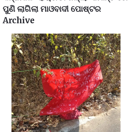
ପୁଣି ଲାଗିଲା ମାଓବାଦୀ ପୋଷ୍ଟର
Archive