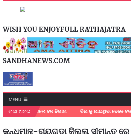
WISH YOU ENJOYFULL RATHAJATRA
SANDHANEWS.COM
MENU
ତାଜା ଖବର
ସୀଙ୍କୁ ସଚେତନ କଲେ ବନ ବିଭାଗ
ବିଲ କୁ ଯାଇଥିବା ବେଳେ ବଜ୍ରାଘାତ
କନ୍ଧମାଳ-ରାୟଗଡା ଜିଲ୍ଲା ସୀମାନ୍ତ ରେ