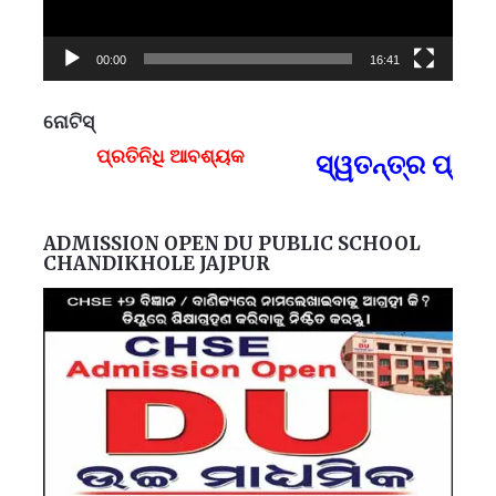
00:00
16:41
ନୋଟିସ୍
ପ୍ରତିନିଧି ଆବଶ୍ୟକ
ସ୍ୱତନ୍ତ୍ର ପ୍ରତିନ
F
ADMISSION OPEN DU PUBLIC SCHOOL
CHANDIKHOLE JAJPUR