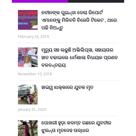
ନବୀନଙ୍କ ଗୁଇନ୍ଦା ଦେଲା ରିପୋର୍ଟ
ଏମାନଙ୍କୁ ମିଳିବନି ବିଜେଡି ଟିକେଟ , ଥରେ
ପଢି ନିଅନ୍ତୁ
February 23, 2019
ମୃତ୍ୟୁ ସହ ଲଢୁଛି ଅଭିଲିପ୍ସା, ସହାୟତାର
ହାତ ବଢାଇଲେ ଧର୍ମଶାଳା ବିଧାୟକ ପ୍ରଣବ
ବଳବନ୍ତରାୟ
November 10, 2018
ହାଇୱ।ଧକ୍କାରେ ଯୁବକ ମୃତ
January 31, 2020
ପୋଖରୀ ହୁଡ଼ା କଦମ୍ବ ଗଛରେ ଯୁବତୀର
ଝୁଲନ୍ତା ମୃତଦେହ ଉଦ୍ଧାର