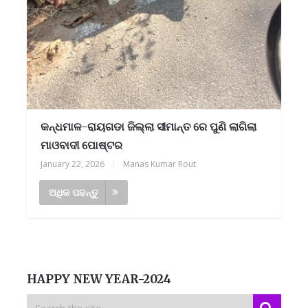
କନ୍ଧମାଳ-ରାୟଗଡା ଜିଲ୍ଲା ସୀମାନ୍ତ ରେ ପୁଣି ଲାଗିଲା
ମାଓବାଦୀ ପୋଷ୍ଟର
January 22, 2026
|
Manas Kumar Rout
ଅଧିକ ପଢନ୍ତୁ
HAPPY NEW YEAR-2024