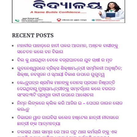
RECENT POSTS
ମହାବୀର ପାହାଡ଼ରେ ହାତୀ ପଳର ଆଗମନ, ଅଞ୍ଚଳ ବାସୀଙ୍କୁ
ସଚେତନ କଲେ ବନ ବିଭାଗ
ବିଲ କୁ ଯାଇଥିବା ବେଳେ ବଜ୍ରାଘାତରେ ଯୁବ ଚାଷୀ ର ମୃତ
ଭୁବନେଶ୍ୱରରେ ବ୍ରିକ୍ସ ଶିକ୍ଷାମନ୍ତ୍ରୀ ସମ୍ମିଳନୀ ଅନୁଷ୍ଠିତ;
ଶିକ୍ଷା, ନବସୃଜନ ଓ ସ୍ଥାୟୀ ବିକାଶ ଉପରେ ଗୁରୁତ୍ୱ
କେନ୍ଦୁପତ୍ର ଶ୍ରମିକ ମାନଙ୍କୁ ବୋନସ ପ୍ରଦାନ ନିଷ୍ପତ୍ତି
ଦେଇଥିବାରୁ ମୁଖ୍ୟମନ୍ତ୍ରୀଙ୍କୁ ସମ୍ବର୍ଦ୍ଧନା କଲେ ବରଗଡ
ସାଂସଦ:୩ଟି ପ୍ରମୁଖ ଦାବୀ ଉପରେ ଆଲୋଚନା
ନିମ୍ନ ଲିଙ୍କରେ କ୍ଲିକ କରି ଆଜିର ଇ – ପେପର ଡାଉନ ଲୋଡ
କରନ୍ତୁ
ଡିଭାଇନ ୱାଡ ଗାଇବିରା କଲେଜ ହଷ୍ଟେଲ ଛାତ୍ରୀ ନୀବାସରେ
ଛାତ୍ରୀ ଙ୍କ ଆତ୍ମହତ୍ୟା
ତଲସରା ଥାନା ସାମ୍ନା ରେ ଆଗ ପଟୁ ଥାନା କର୍ମଚାରି ଙ୍କୁ ଏକ