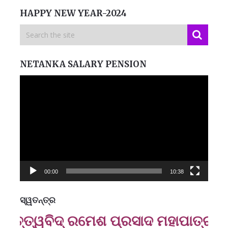
HAPPY NEW YEAR-2024
NETANKA SALARY PENSION
Video
Player
00:00
10:38
ସ୍ୱତନ୍ତ୍ର
ମନେ
‌ତ୍ତ୍ୱବିଦ୍ ରମେଶ ପ୍ରସାଦ ମହାପାତ୍ର
ପ
B
ପ