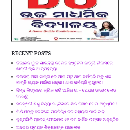
RECENT POSTS
ଡିଭାଇନ ୱାଡ ଗାଇବିରା କଲେଜ ହଷ୍ଟେଲ ଛାତ୍ରୀ ନୀବାସରେ
ଛାତ୍ରୀ ଙ୍କ ଆତ୍ମହତ୍ୟା
ତଲସରା ଥାନା ସାମ୍ନା ରେ ଆଗ ପଟୁ ଥାନା କର୍ମଚାରି ଙ୍କୁ ଏକ
ମାରୁତି ଭ୍ୟାନ ମାରିଲା ଧକ୍କା l ଥାନା କର୍ମଚାରି ଗୁରୁତର l
ନିମ୍ନ ଲିଙ୍କରେ କ୍ଲିକ କରି ଆଜିର ଇ – ପେପର ଡାଉନ ଲୋଡ
କରନ୍ତୁ
ସରସ୍ଵତୀ ଶିଶୁ ବିଦ୍ୟା ମନ୍ଦିରରେ ଜ୍ଞାନ ବିଜ୍ଞାନ ମେଳା ଅନୁଷ୍ଠିତ !
ବି.ଡି.ଓଙ୍କୁ ଭେଟିଲେ ପ୍ରତିନିଧି ଦଳ ସହାୟତା ପାଇଁ ଦାବି
ପୁଷ୍ପଗିରି ପ୍ରେସ୍ ଫୋରମର ୧୧ ତମ ବାର୍ଷିକ ଉତ୍ସବ ଅନୁଷ୍ଠିତ
ଅବସର ପ୍ରାପ୍ତ ଶିକ୍ଷକଙ୍କ ପରଲୋକ