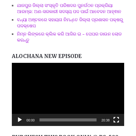
ଯାଜପୁର ଜିଲ୍ଲା ସଂସ୍କୃତି ପରିଷଦର ପୁନର୍ଗଠନ ପ୍ରକ୍ରିୟା
ଆରମ୍ଭ: ଅଣ-ସରକାରୀ ସଦସ୍ୟ ପଦ ପାଇଁ ଆବେଦନ ଆହ୍ଵାନ
ବନ୍ୟା ଅଞ୍ଚଳରେ ସହାୟତା ନିମନ୍ତେ ଜିଲ୍ଲା ପ୍ରଶାସନ ପକ୍ଷରୁ
ପଦକ୍ଷେପ
ନିମ୍ନ ଲିଙ୍କରେ କ୍ଲିକ କରି ଆଜିର ଇ – ପେପର ଡାଉନ ଲୋଡ
କରନ୍ତୁ
ALOCHANA NEW EPISODE
Video
Player
00:00
20:38