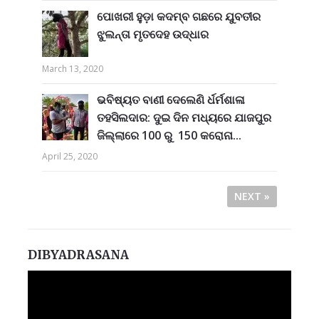
ପୋଖରୀ ହୁଡ଼ା କଦମ୍ବ ଗଛରେ ଯୁବତୀର
ଝୁଲନ୍ତା ମୃତଦେହ ଉଦ୍ଧାର
March 13, 2020
ଭବିଷ୍ୟତ ବାଣୀ ଦେଲେଣି ର୍ଧର୍ମଶାଳା
ତହସିଲଦାର: ଦୁଇ ଦିନ ମଧ୍ୟରେ ଯାଜପୁର
ଜିଲ୍ଲାରେ 100 ରୁ 150 କରୋନା...
April 25, 2020
NEXT »
DIBYADRASANA
Video
Player