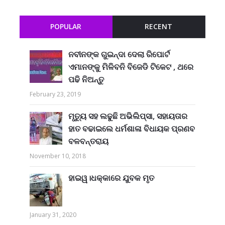
POPULAR
RECENT
ନବୀନଙ୍କ ଗୁଇନ୍ଦା ଦେଲା ରିପୋର୍ଟ
ଏମାନଙ୍କୁ ମିଳିବନି ବିଜେଡି ଟିକେଟ , ଥରେ
ପଢି ନିଅନ୍ତୁ
February 23, 2019
ମୃତ୍ୟୁ ସହ ଲଢୁଛି ଅଭିଲିପ୍ସା, ସହାୟତାର
ହାତ ବଢାଇଲେ ଧର୍ମଶାଳା ବିଧାୟକ ପ୍ରଣବ
ବଳବନ୍ତରାୟ
November 10, 2018
ହାଇୱ।ଧକ୍କାରେ ଯୁବକ ମୃତ
January 31, 2020