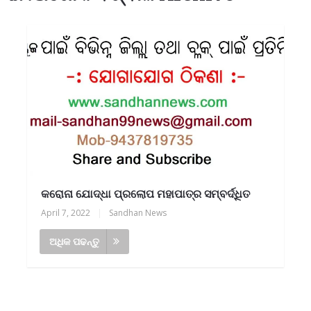
କରୋନା ଯୋଦ୍ଧା ପ୍ରଲୋପ ମହାପାତ୍ର ସମ୍ବର୍ଦ୍ଧିତ
April 7, 2022
|
Sandhan News
ଅଧିକ ପଢନ୍ତୁ