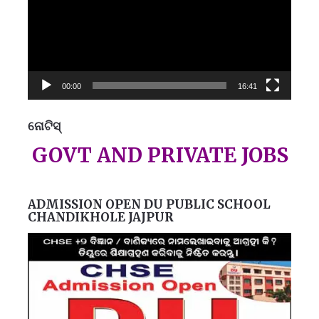
00:00
16:41
ନୋଟିସ୍
ପ୍
 GOVT AND PRIVATE JOBS INF
ADMISSION OPEN DU PUBLIC SCHOOL
CHANDIKHOLE JAJPUR