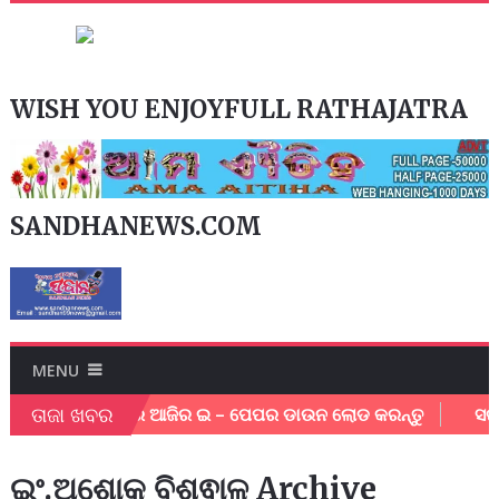
WISH YOU ENJOYFULL RATHAJATRA
SANDHANEWS.COM
MENU
ତାଜା ଖବର
ିଙ୍କରେ କ୍ଲିକ କରି ଆଜିର ଇ – ପେପର ଡାଉନ ଲୋଡ କରନ୍ତୁ
ସରସ୍ଵତୀ
ଇଂ.ଅଶୋକ ବିଶ୍ଵାଳ Archive