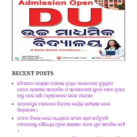
RECENT POSTS
ଛତିଶଗଡ ରାଜ୍ୟର ଅସହାୟ ବୃଦ୍ଧା ଏଣେତେଣେ ବୁଲୁଥିବା
ବେଳେ ସ୍ଥାନୀୟ ସାମ୍ବାଦିକ ଓ ସ୍ବେଛାସେବୀ ଯୁବକ ମାନେ ବୃଦ୍ଧା
ଙ୍କୁ ନେଇ ସଖି ଅନୁଷ୍ଠାନରେ କଲେ ଥଇଥାନ
ସମ୍ବଲପୁର ମହାନଗର ନିଗମର କାର୍ଯ୍ୟ ସମୀକ୍ଷା କଲେ
ଜିଲ୍ଲାପାଳ।
ଅଂଚଳ ବିକାଶ ନେଇ ମାନ୍ୟବର ସାଂସଦ ଶ୍ରୀ ଭର୍ତ୍ତୃହରି
ମହତାବଙ୍କୁ ସୌଜନ୍ୟ ମୂଳକ ସାକ୍ଷାତ କଲେ ଯୁବ ସାମାଜିକ କର୍ମୀ
।