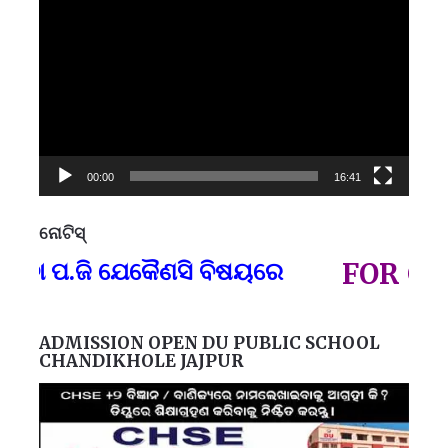
Player
00:00
16:41
ନୋଟିସ୍
ପ୍
ବା ପ.ଜି ଯେକୈଣସି ବିଷୟରେ
FOR GOVT
ADMISSION OPEN DU PUBLIC SCHOOL
CHANDIKHOLE JAJPUR