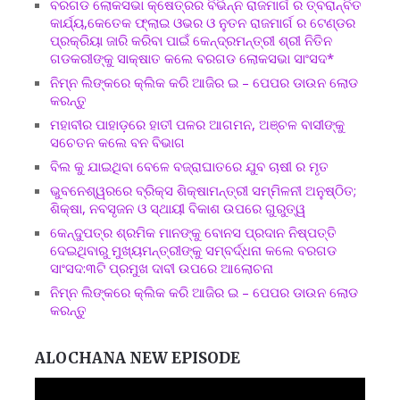
ବରଗଡ ଲୋକସଭା କ୍ଷେତ୍ରର ବିଭିନ୍ନ ରାଜମାର୍ଗ ର ତ୍ବରାନ୍ବିତ
କାର୍ଯ୍ୟ,କେତେକ ଫ୍ଲାଇ ଓଭର ଓ ନୁତନ ରାଜମାର୍ଗ ର ଟେଣ୍ଡର
ପ୍ରକ୍ରିୟା ଜାରି କରିବା ପାଇଁ କେନ୍ଦ୍ରମନ୍ତ୍ରୀ ଶ୍ରୀ ନିତିନ
ଗଡକରୀଙ୍କୁ ସାକ୍ଷାତ କଲେ ବରଗଡ ଲୋକସଭା ସାଂସଦ*
ନିମ୍ନ ଲିଙ୍କରେ କ୍ଲିକ କରି ଆଜିର ଇ – ପେପର ଡାଉନ ଲୋଡ
କରନ୍ତୁ
ମହାବୀର ପାହାଡ଼ରେ ହାତୀ ପଳର ଆଗମନ, ଅଞ୍ଚଳ ବାସୀଙ୍କୁ
ସଚେତନ କଲେ ବନ ବିଭାଗ
ବିଲ କୁ ଯାଇଥିବା ବେଳେ ବଜ୍ରାଘାତରେ ଯୁବ ଚାଷୀ ର ମୃତ
ଭୁବନେଶ୍ୱରରେ ବ୍ରିକ୍ସ ଶିକ୍ଷାମନ୍ତ୍ରୀ ସମ୍ମିଳନୀ ଅନୁଷ୍ଠିତ;
ଶିକ୍ଷା, ନବସୃଜନ ଓ ସ୍ଥାୟୀ ବିକାଶ ଉପରେ ଗୁରୁତ୍ୱ
କେନ୍ଦୁପତ୍ର ଶ୍ରମିକ ମାନଙ୍କୁ ବୋନସ ପ୍ରଦାନ ନିଷ୍ପତ୍ତି
ଦେଇଥିବାରୁ ମୁଖ୍ୟମନ୍ତ୍ରୀଙ୍କୁ ସମ୍ବର୍ଦ୍ଧନା କଲେ ବରଗଡ
ସାଂସଦ:୩ଟି ପ୍ରମୁଖ ଦାବୀ ଉପରେ ଆଲୋଚନା
ନିମ୍ନ ଲିଙ୍କରେ କ୍ଲିକ କରି ଆଜିର ଇ – ପେପର ଡାଉନ ଲୋଡ
କରନ୍ତୁ
ALOCHANA NEW EPISODE
Video