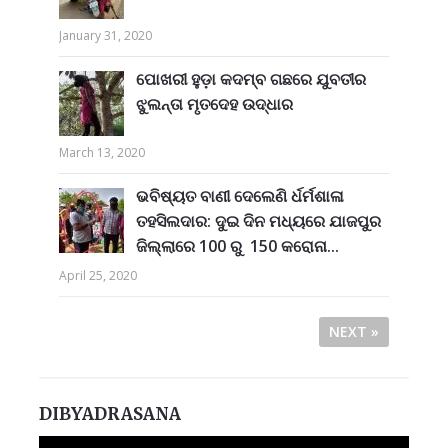
January 31, 2020
ପୋଖରୀ ହୁଡ଼ା କଦମ୍ବ ଗଛରେ ଯୁବତୀର
ଝୁଲନ୍ତା ମୃତଦେହ ଉଦ୍ଧାର
March 13, 2020
ଭବିଷ୍ୟତ ବାଣୀ ଦେଲେଣି ର୍ଧର୍ମଶାଳା
ତହସିଲଦାର: ଦୁଇ ଦିନ ମଧ୍ୟରେ ଯାଜପୁର
ଜିଲ୍ଲାରେ 100 ରୁ 150 କରୋନା...
April 25, 2020
NEXT »
DIBYADRASANA
Video