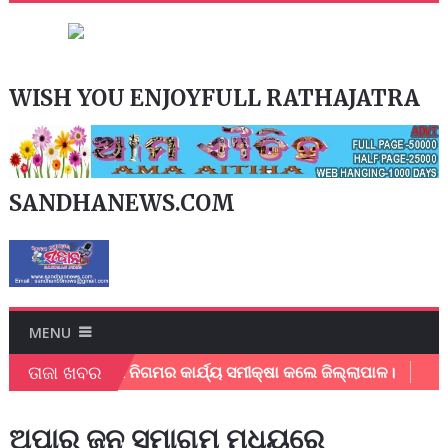
WISH YOU ENJOYFULL RATHAJATRA
SANDHANEWS.COM
MENU
ତାଜା ଖବର
ଲପୁର ମହାନଗର ନିଗମର କାର୍ଯ୍ୟ ସମୀକ୍ଷା କଲେ ଜିଲ୍ଲାପାଳ।
ଅଂଚଳ
ଅପାର ଜନ ସମାଗମ ମଧ୍ୟରେ