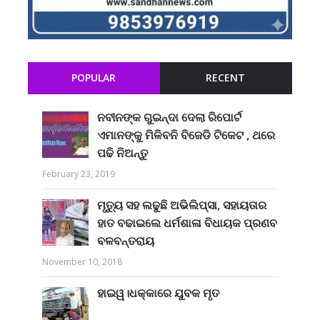
POPULAR
RECENT
ନବୀନଙ୍କ ଗୁଇନ୍ଦା ଦେଲା ରିପୋର୍ଟ
ଏମାନଙ୍କୁ ମିଳିବନି ବିଜେଡି ଟିକେଟ , ଥରେ
ପଢି ନିଅନ୍ତୁ
February 23, 2019
ମୃତ୍ୟୁ ସହ ଲଢୁଛି ଅଭିଲିପ୍ସା, ସହାୟତାର
ହାତ ବଢାଇଲେ ଧର୍ମଶାଳା ବିଧାୟକ ପ୍ରଣବ
ବଳବନ୍ତରାୟ
November 10, 2018
ହାଇୱ।ଧକ୍କାରେ ଯୁବକ ମୃତ