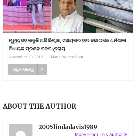
ମୃତ୍ୟୁ ସହ ଲଢୁଛି ଅଭିଲିପ୍ସା, ସହାୟତାର ହାତ ବଢାଇଲେ ଧର୍ମଶାଳା
ବିଧାୟକ ପ୍ରଣବ ବଳବନ୍ତରାୟ
November 10, 2018
|
Manas Kumar Rout
ଅଧିକ ପଢନ୍ତୁ
ABOUT THE AUTHOR
2005lindadavis1989
More From This Author