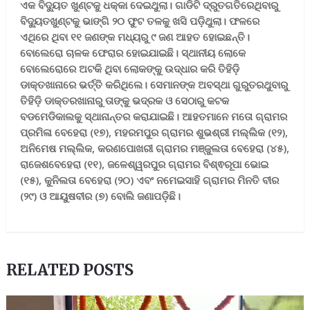
ଏକ ବିଦ୍ୟୁତ ଖୁଣ୍ଟକୁ ଧକ୍କା ଦେଇଥୁଲା। ଗାଡିଟି ଦ୍ରୁତଗତିରେଥିବାରୁ
ବିଦ୍ୟୁତଖୁଣ୍ଟକୁ ଭାଙ୍ଗି ୨୦ ଫୁଟ ତଳକୁ ଖସି ପଡ଼ିଥୁଲା। ଫଳରେ
ଏଥିରେ ଥିବା ୧୧ ଜଣଙ୍କ ମଧ୍ୟରୁ ୯ ଜଣ ଆହତ ହୋଇଛନ୍ତି।
ବୋଲେରୋ ଚାଳକ ଫେରାର ହୋଇଯାଇଛି। ସ୍ଥାନୀୟ ଲୋକେ
ବୋଲେରୋରେ ଅଟକି ଥିବା ଲୋକଙ୍କୁ ଉଦ୍ଧାର କରି ତିହିଡ଼ି
ଡାକ୍ତଖାନାରେ ଭର୍ତ୍ତି କରିଥିଲେ। ସେମାନଙ୍କ ଅବସ୍ଥା ଗୁରୁତରଥୁବାରୁ
ତିହିଡ଼ି ଡାକ୍ତରଖାନାରୁ ତାଙ୍କୁ ଭଦ୍ରକ ଓ ସେଠାରୁ କଟକ
ବଡମେଡିକାଲକୁ ସ୍ଥାନାନ୍ତର କରାଯାଇଛି। ଆହତମାନେ ମତୋ ଗ୍ରାମର
ପ୍ରମିଳା ବେହେରା (୧୭), ମହରମପୁର ଗ୍ରାମର ଶୁଭଶ୍ରୀ ମଲ୍ଲିକ (୧୨),
ଅନିମେଷ ମଲ୍ଲିକ, କରଣପୋଖରୀ ଗ୍ରାମର ମଞ୍ଜୁଲତା ବେହେରା (୪୫),
ରାଜେଶବେହେରା (୧୧), ଜଳେଶ୍ୱରପୁର ଗ୍ରାମର ବିଶ୍ଵରୂପା ଭୋଇ
(୧୫), କୁନିଲତା ବେହେରା (୨୦) ଏବଂ ନମେଇସାହି ଗ୍ରାମର ମିନତି ବୀର
(୨୯) ଓ ଆୟୁଷବୀର (୭) ବୋଲି ଜଣାପଡ଼ିଛି।
RELATED POSTS