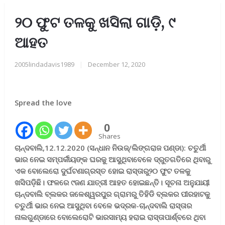
୨୦ ଫୁଟ ତଳକୁ ଖସିଲା ଗାଡ଼ି, ୯
ଆହତ
2005lindadavis1989
|
December 12, 2020
Spread the love
0
Shares
ଚାନ୍ଦବାଲି,12.12.2020 (ସନ୍ଧାନ ନିଉଜ୍/ଲିଙ୍ଗରାଜ ପଣ୍ଡା): ଚତୁର୍ଥୀ
ଭାର ନେଇ ସମ୍ପର୍କୀୟଙ୍କ ଘରକୁ ଆସୁଥିବାବେଳେ ଦ୍ରୁତଗତିରେ ଥିବାରୁ
ଏକ ବୋଲେରୋ ଦୁର୍ଘଟଣାଗ୍ରସ୍ତ ହୋଇ ରାସ୍ତାରୁ୨୦ ଫୁଟ ତଳକୁ
ଖସିପଡ଼ିଛି। ଫଳରେ ୯ଜଣ ଯାତ୍ରୀ ଆହତ ହୋଇଛନ୍ତି। ସୂଚନା ଅନୁଯାୟୀ
ଚାନ୍ଦବାଲି ବ୍ଲକର ଜଳେଶ୍ୱରପୁର ଗ୍ରାମରୁ ତିହିଡି ବ୍ଲକର ପୀରହାଟକୁ
ଚତୁର୍ଥୀ ଭାର ନେଇ ଆସୁଥିବା ବେଳେ ଭଦ୍ରକ-ଚାନ୍ଦବାଲି ରାସ୍ତାର
ନାଲଗୁଣ୍ଡାରେ ବୋଲେରୋଟି ଭାରସାମ୍ୟ ହରାଇ ରାସ୍ତାପାର୍ଶ୍ବରେ ଥିବା