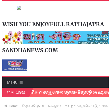
WISH YOU ENJOYFULL RATHAJATRA
SANDHANEWS.COM
MENU
ତାଜା ଖବର
ନ୍ଦୁପତ୍ର ଶ୍ରମିକ ମାନଙ୍କୁ ବୋନସ ପ୍ରଦାନ ନିଷ୍ପତ୍ତି ଦେଇଥିବାରୁ ମୁଖ୍
Home
ଜିଲ୍ଲା ପରିକ୍ରମା
କେନ୍ଦୁଝର
୨୦ ଫୁଟ ତଳକୁ ଖସିଲା ଗାଡ଼ି, ୯ ଆହତ