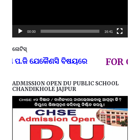
00:00
16:41
ନୋଟିସ୍
ପ୍
ପ.ଜି ଯେକୈଣସି ବିଷୟରେ
FOR GOVT 
ADMISSION OPEN DU PUBLIC SCHOOL
CHANDIKHOLE JAJPUR