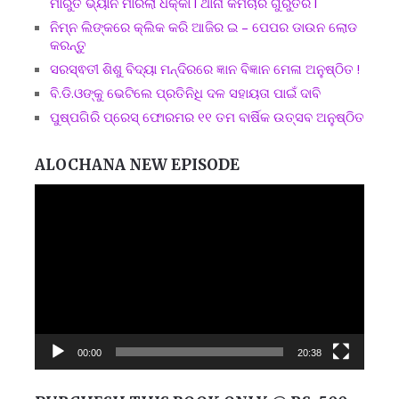
ମାରୁତି ଭ୍ୟାନ ମାରିଲା ଧକ୍କା l ଥାନା କର୍ମଚାରି ଗୁରୁତର l
ନିମ୍ନ ଲିଙ୍କରେ କ୍ଲିକ କରି ଆଜିର ଇ – ପେପର ଡାଉନ ଲୋଡ
କରନ୍ତୁ
ସରସ୍ଵତୀ ଶିଶୁ ବିଦ୍ୟା ମନ୍ଦିରରେ ଜ୍ଞାନ ବିଜ୍ଞାନ ମେଳା ଅନୁଷ୍ଠିତ !
ବି.ଡି.ଓଙ୍କୁ ଭେଟିଲେ ପ୍ରତିନିଧି ଦଳ ସହାୟତା ପାଇଁ ଦାବି
ପୁଷ୍ପଗିରି ପ୍ରେସ୍ ଫୋରମର ୧୧ ତମ ବାର୍ଷିକ ଉତ୍ସବ ଅନୁଷ୍ଠିତ
ALOCHANA NEW EPISODE
Video
Player
00:00
20:38