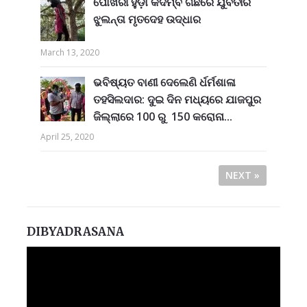
ପୋଖରୀ ହୁଡ଼ା କଦମ୍ବ ଗଛରେ ଯୁବତୀର
ଝୁଲନ୍ତା ମୃତଦେହ ଉଦ୍ଧାର
March 13, 2020
ଭବିଷ୍ୟତ ବାଣୀ ଦେଲେଣି ର୍ଧର୍ମଶାଳା
ତହସିଲଦାର: ଦୁଇ ଦିନ ମଧ୍ୟରେ ଯାଜପୁର
ଜିଲ୍ଲାରେ 100 ରୁ 150 କରୋନା...
April 25, 2020
NEXT »
DIBYADRASANA
Video
Player