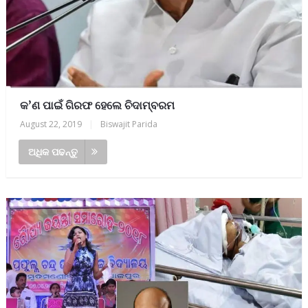
କ’ଣ ପାଇଁ ଗିରଫ ହେଲେ ଚିଦାମ୍ବରମ
August 22, 2019
|
Biswajit Parida
ଅଧିକ ପଢନ୍ତୁ