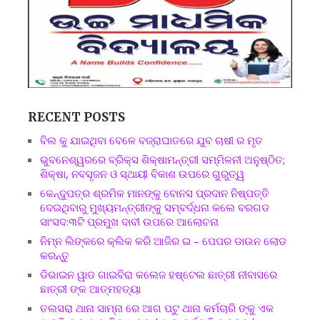
RECENT POSTS
ବିଲ କୁ ଯାଇଥିବା ବେଳେ ବଜ୍ରାଘାତରେ ଯୁବ ଚାଷୀ ର ମୃତ
ଭୁବନେଶ୍ୱରରେ ବ୍ରିକ୍ସ ଶିକ୍ଷାମନ୍ତ୍ରୀ ସମ୍ମିଳନୀ ଅନୁଷ୍ଠିତ;
ଶିକ୍ଷା, ନବସୃଜନ ଓ ସ୍ଥାୟୀ ବିକାଶ ଉପରେ ଗୁରୁତ୍ୱ
କେନ୍ଦୁପତ୍ର ଶ୍ରମିକ ମାନଙ୍କୁ ବୋନସ ପ୍ରଦାନ ନିଷ୍ପତ୍ତି
ଦେଇଥିବାରୁ ମୁଖ୍ୟମନ୍ତ୍ରୀଙ୍କୁ ସମ୍ବର୍ଦ୍ଧନା କଲେ ବରଗଡ
ସାଂସଦ:୩ଟି ପ୍ରମୁଖ ଦାବୀ ଉପରେ ଆଲୋଚନା
ନିମ୍ନ ଲିଙ୍କରେ କ୍ଲିକ କରି ଆଜିର ଇ – ପେପର ଡାଉନ ଲୋଡ
କରନ୍ତୁ
ଡିଭାଇନ ୱାଡ ଗାଇବିରା କଲେଜ ହଷ୍ଟେଲ ଛାତ୍ରୀ ନୀବାସରେ
ଛାତ୍ରୀ ଙ୍କ ଆତ୍ମହତ୍ୟା
ତଲସରା ଥାନା ସାମ୍ନା ରେ ଆଗ ପଟୁ ଥାନା କର୍ମଚାରି ଙ୍କୁ ଏକ