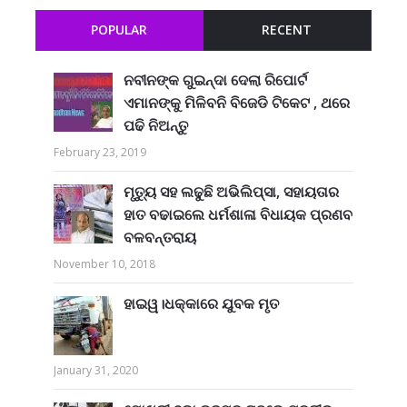
POPULAR
RECENT
ନବୀନଙ୍କ ଗୁଇନ୍ଦା ଦେଲା ରିପୋର୍ଟ
ଏମାନଙ୍କୁ ମିଳିବନି ବିଜେଡି ଟିକେଟ , ଥରେ
ପଢି ନିଅନ୍ତୁ
February 23, 2019
ମୃତ୍ୟୁ ସହ ଲଢୁଛି ଅଭିଲିପ୍ସା, ସହାୟତାର
ହାତ ବଢାଇଲେ ଧର୍ମଶାଳା ବିଧାୟକ ପ୍ରଣବ
ବଳବନ୍ତରାୟ
November 10, 2018
ହାଇୱ।ଧକ୍କାରେ ଯୁବକ ମୃତ
January 31, 2020