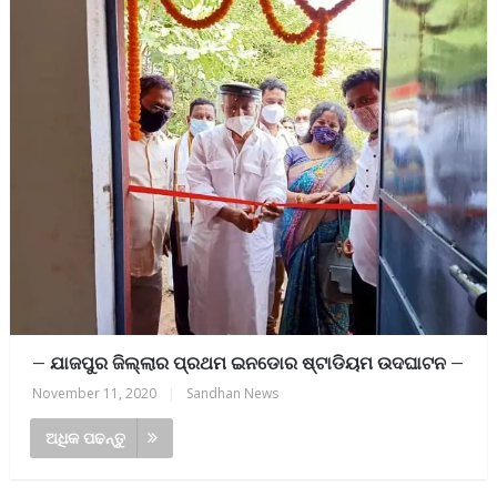
– ଯାଜପୁର ଜିଲ୍ଲାର ପ୍ରଥମ ଇନଡୋର ଷ୍ଟାଡିୟମ ଉଦଘାଟନ –
November 11, 2020
|
Sandhan News
ଅଧିକ ପଢନ୍ତୁ