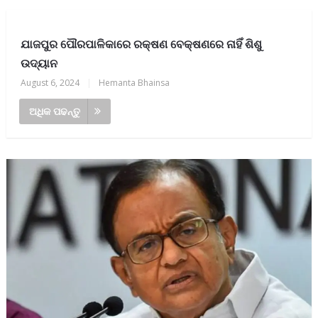
ଯାଜପୁର ପୌରପାଳିକାରେ ରକ୍ଷଣ ବେକ୍ଷଣରେ ନାହିଁ ଶିଶୁ
ଉଦ୍ୟାନ
August 6, 2024
|
Hemanta Bhainsa
ଅଧିକ ପଢନ୍ତୁ