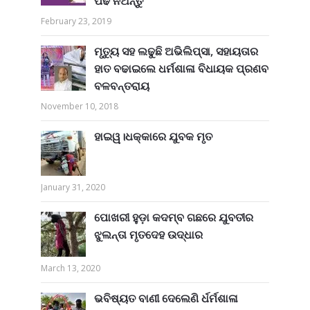
ପଢି ନିଅନ୍ତୁ
February 23, 2019
ମୃତ୍ୟୁ ସହ ଲଢୁଛି ଅଭିଲିପ୍ସା, ସହାୟତାର
ହାତ ବଢାଇଲେ ଧର୍ମଶାଳା ବିଧାୟକ ପ୍ରଣବ
ବଳବନ୍ତରାୟ
November 10, 2018
ହାଇୱ।ଧକ୍କାରେ ଯୁବକ ମୃତ
January 31, 2020
ପୋଖରୀ ହୁଡ଼ା କଦମ୍ବ ଗଛରେ ଯୁବତୀର
ଝୁଲନ୍ତା ମୃତଦେହ ଉଦ୍ଧାର
March 13, 2020
ଭବିଷ୍ୟତ ବାଣୀ ଦେଲେଣି ର୍ଧର୍ମଶାଳା