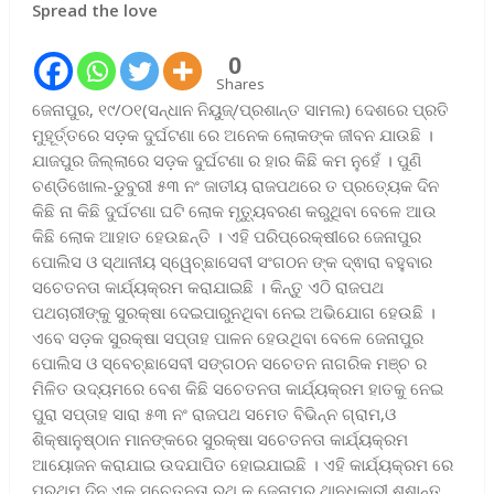
Spread the love
0
Shares
ଜେନାପୁର, ୧୯/୦୧(ସନ୍ଧାନ ନିୟୁଜ୍/ପ୍ରଶାନ୍ତ ସାମଲ) ଦେଶରେ ପ୍ରତି
ମୁହୂର୍ତ୍ତରେ ସଡ଼କ ଦୁର୍ଘଟଣା ରେ ଅନେକ ଲୋକଙ୍କ ଜୀବନ ଯାଉଛି ।
ଯାଜପୁର ଜିଲ୍ଲାରେ ସଡ଼କ ଦୁର୍ଘଟଣା ର ହାର କିଛି କମ ନୁହେଁ । ପୁଣି
ଚଣ୍ଡିଖୋଲ-ଡୁବୁରୀ ୫୩ ନଂ ଜାତୀୟ ରାଜପଥରେ ତ ପ୍ରତ୍ୟେକ ଦିନ
କିଛି ନା କିଛି ଦୁର୍ଘଟଣା ଘଟି ଲୋକ ମୃତ୍ୟୁବରଣ କରୁଥିବା ବେଳେ ଆଉ
କିଛି ଲୋକ ଆହାତ ହେଉଛନ୍ତି । ଏହି ପରିପ୍ରେକ୍ଷୀରେ ଜେନାପୁର
ପୋଲିସ ଓ ସ୍ଥାନୀୟ ସ୍ୱେଚ୍ଛାସେବୀ ସଂଗଠନ ଙ୍କ ଦ୍ଵାରା ବହୁବାର
ସଚେତନତା କାର୍ଯ୍ୟକ୍ରମ କରାଯାଇଛି । କିନ୍ତୁ ଏଠି ରାଜପଥ
ପଥଚାରୀଙ୍କୁ ସୁରକ୍ଷା ଦେଇପାରୁନଥିବା ନେଇ ଅଭିଯୋଗ ହେଉଛି ।
ଏବେ ସଡ଼କ ସୁରକ୍ଷା ସପ୍ତାହ ପାଳନ ହେଉଥିବା ବେଳେ ଜେନାପୁର
ପୋଲିସ ଓ ସ୍ବେଚ୍ଛାସେବୀ ସଙ୍ଗଠନ ସଚେତନ ନାଗରିକ ମଞ୍ଚ ର
ମିଳିତ ଉଦ୍ୟମରେ ବେଶ କିଛି ସଚେତନତା କାର୍ଯ୍ୟକ୍ରମ ହାତକୁ ନେଇ
ପୁରା ସପ୍ତାହ ସାରା ୫୩ ନଂ ରାଜପଥ ସମେତ ବିଭିନ୍ନ ଗ୍ରାମ,ଓ
ଶିକ୍ଷାନୁଷ୍ଠାନ ମାନଙ୍କରେ ସୁରକ୍ଷା ସଚେତନତା କାର୍ଯ୍ୟକ୍ରମ
ଆୟୋଜନ କରାଯାଇ ଉଦଯାପିତ ହୋଇଯାଇଛି । ଏହି କାର୍ଯ୍ୟକ୍ରମ ରେ
ପ୍ରଥମ ଦିନ ଏକ ସଚେତନତା ରଥ କୁ ଜେନାପୁର ଥାନଧିକାରୀ ଶୁଶାନ୍ତ