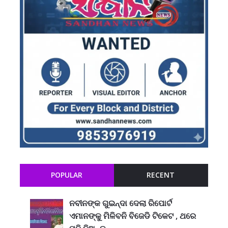
POPULAR
RECENT
ନବୀନଙ୍କ ଗୁଇନ୍ଦା ଦେଲା ରିପୋର୍ଟ
ଏମାନଙ୍କୁ ମିଳିବନି ବିଜେଡି ଟିକେଟ , ଥରେ