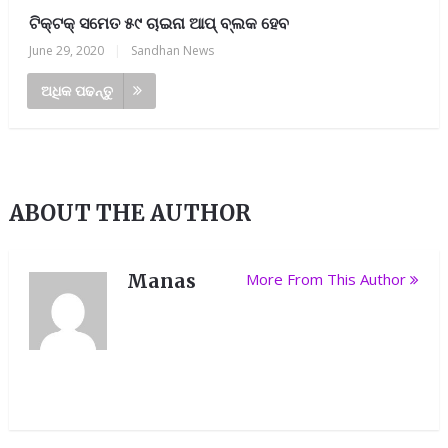
ଟିକ୍‌ଟକ୍‌ ସମେତ ୫୯ ଚାଇନା ଆପ୍‌ ବ୍ଲକ ହେବ
June 29, 2020
|
Sandhan News
ଅଧିକ ପଢନ୍ତୁ
ABOUT THE AUTHOR
Manas
More From This Author