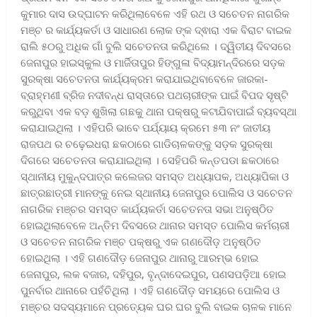
କୁମାର ଦାସ ଉଦ୍ଘାଟନ କରିଥିଲାବେଳେ ଏହି ରଥ ଓ ସଚେତନ ନାଗରିକ
ମଞ୍ଚ ର କାର୍ଯ୍ୟକର୍ତା ଓ ସାଧାରଣ ଲୋକ ଙ୍କ ଦ୍ଵାରା ଏକ ବିରାଟ ବାଇକ
ରାଲି ୫୦ରୁ ଅଧିକ ଗାଁ ବୁଲି ସଚେତନତା କରିଥିଲେ । ଦ୍ୱିତୀୟ ଦିବସରେ
ଜେନାପୁର ହାଇସ୍କୁଲ ଓ ମାର୍ଜିତାପୁର ହିଙ୍ଗୁଳା ବିଦ୍ୟାମନ୍ଦିରରେ ସଡ଼କ
ସୁରକ୍ଷା ସଚେତନତା କାର୍ଯ୍ୟକ୍ରମ କରାଯାଇଥିବାବେଳେ ଜାରକା-
ବ୍ରାହ୍ମଣୀ ବ୍ରିଜ ନଦୀବନ୍ଧ ରାସ୍ତାରେ ପଥଚାରୀଙ୍କ ପାଇଁ ବିପଦ ସୃଷ୍ଟି
କରୁଥିବା ଏକ ବଡ଼ ଶୁଖିଲା ଗଛକୁ ଥାନା ପକ୍ଷରୁ କଟାଯିବାପାଇଁ ବ୍ୟବସ୍ଥା
କରାଯାଇଥିଲା । ଏହିପରି ଭାବେ ପର୍ଯ୍ୟାୟ କ୍ରମେ ୫୩ ନଂ ଜାତୀୟ
ରାଜପଥ ର ଚଢ଼େଇଧରା ଛକଠାରେ ଗାଡିଚାଳକଙ୍କୁ ସଡ଼କ ସୁରକ୍ଷା
ଦିଗରେ ସଚେତନତା କରାଯାଇଥିଲା । ସେହିପରି କନ୍ତପଡା ଛକଠାରେ
ସ୍ଥାନୀୟ ମୁକୁନ୍ଦପାତ୍ର କଲେଜର ସମସ୍ତ ଅଧ୍ୟାପକ, ଅଧ୍ୟାପିକା ଓ
ଛାତ୍ରଛାତ୍ରୀ ମାନଙ୍କୁ ନେଇ ସ୍ଥାନୀୟ ଜେନାପୁର ପୋଲିସ ଓ ସଚେତନ
ନାଗରିକ ମଞ୍ଚର ସମସ୍ତ କାର୍ଯ୍ୟକର୍ତା ସଚେତନତା ସଭା ଅନୁଷ୍ଠିତ
ହୋଇଥିଲାବେଳେ ଅନ୍ତିମ ଦିବସରେ ଥାନାର ସମସ୍ତ ପୋଲିସ କର୍ମଚାରୀ
ଓ ସଚେତନ ନାଗରିକ ମଞ୍ଚ ପକ୍ଷରୁ ଏକ ଗଣଦୌଡ଼ ଅନୁଷ୍ଠିତ
ହୋଇଥିଲା । ଏହି ଗଣଦୌଡ଼ ଜେନାପୁର ଥାନାରୁ ଆରମ୍ଭ ହୋଇ
ଜେନାପୁର, ଲକ ବଜାର, ଦହିପୁର, ବୃନ୍ଦାଦେଇପୁର, ପଣସପଡ଼ିଆ ହୋଇ
ପୁନର୍ବାର ଥାନାରେ ପହଁଚିଥିଲା । ଏହି ଗଣଦୌଡ଼ ସମୟରେ ପୋଲିସ ଓ
ମଞ୍ଚର ସଦସ୍ୟମାନେ ପ୍ରତ୍ୟେକ ଘର ଘର ବୁଲି ବାଇକ ଚାଳକ ମାନେ