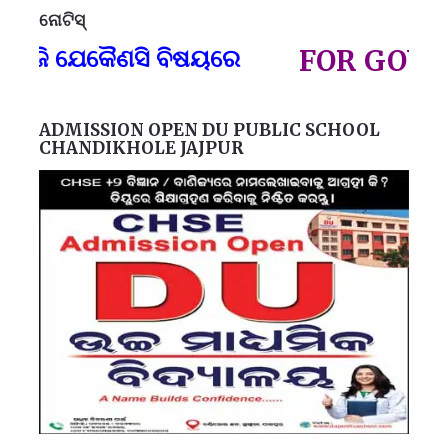
ନୋଟିସ୍
ପ୍
ି ଯେକୈଣସି ବିଷୟରେ
FOR GOVT AN
ADMISSION OPEN DU PUBLIC SCHOOL
CHANDIKHOLE JAJPUR