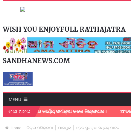
WISH YOU ENJOYFULL RATHAJATRA
SANDHANEWS.COM
MENU
ତାଜା ଖବର
ାନଗର ନିଗମର କାର୍ଯ୍ୟ ସମୀକ୍ଷା କଲେ ଜିଲ୍ଲାପାଳ।
ଅଂଚଳ ବିକାଶ ନ
Home
ଜିଲ୍ଲା ପରିକ୍ରମା
ଯାଜପୁର
ସଡ଼କ ସୁରକ୍ଷା ସପ୍ତାହ ପାଳନ