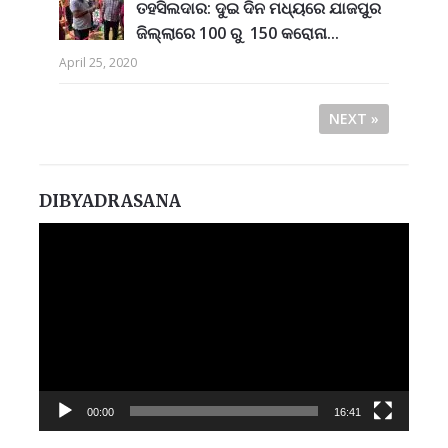
ତହସିଲଦାର: ଦୁଇ ଦିନ ମଧ୍ୟରେ ଯାଜପୁର
ଜିଲ୍ଲାରେ 100 ରୁ 150 କରୋନା...
April 25, 2020
NEXT »
DIBYADRASANA
Video
Player
00:00
16:41