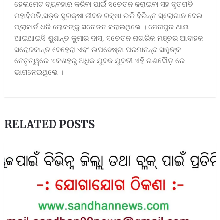
ହେଲମେଟ ବ୍ୟବହାର କରିବା ପାଇଁ ସଚେତନ କରାଇବା ସହ ଦୃତଗତି
ମହାବିପତି,ସଡ଼କ ସୁରକ୍ଷା ଜୀବନ ରକ୍ଷା ଭଳି ବିଭିନ୍ନ ସ୍ଲୋଗାନ ଦେଇ
ପ୍ଲାକାର୍ଡ ଧରି ଲୋକଙ୍କୁ ସଚେତନ କରାଇଥିଲେ । ଜେନାପୁର ଥାନା
ଆଇଆଇସି ଶୁଶାନ୍ତ କୁମାର ଦାସ, ସଚେତନ ନାଗରିକ ମଞ୍ଚର ଆବାହକ
ସରୋଜକାନ୍ତ ବେହେରା ଏବଂ ଉପଦେଷ୍ଟା ପରମାନନ୍ଦ ସାହୁଙ୍କ
ନେତୃତ୍ୱରେ ଏକଶହରୁ ଅଧିକ ଯୁବକ ଯୁବତୀ ଏହି ଗଣଦୌଡ଼ ରେ
ଭାଗନେଇଥିଲେ ।
RELATED POSTS