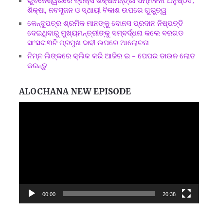
ଶିକ୍ଷା, ନବସୃଜନ ଓ ସ୍ଥାୟୀ ବିକାଶ ଉପରେ ଗୁରୁତ୍ୱ
କେନ୍ଦୁପତ୍ର ଶ୍ରମିକ ମାନଙ୍କୁ ବୋନସ ପ୍ରଦାନ ନିଷ୍ପତ୍ତି
ଦେଇଥିବାରୁ ମୁଖ୍ୟମନ୍ତ୍ରୀଙ୍କୁ ସମ୍ବର୍ଦ୍ଧନା କଲେ ବରଗଡ
ସାଂସଦ:୩ଟି ପ୍ରମୁଖ ଦାବୀ ଉପରେ ଆଲୋଚନା
ନିମ୍ନ ଲିଙ୍କରେ କ୍ଲିକ କରି ଆଜିର ଇ – ପେପର ଡାଉନ ଲୋଡ
କରନ୍ତୁ
ALOCHANA NEW EPISODE
Video
Player
00:00
20:38