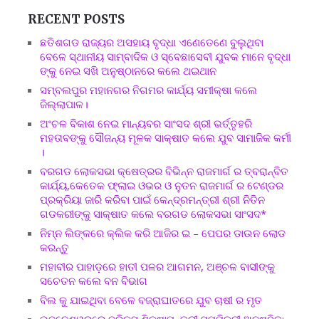
RECENT POSTS
ଛତିଶଗଡ ରାଜ୍ୟର ଅସହାୟ ବୃଦ୍ଧା ଏଣେତେଣେ ବୁଲୁଥିବା
ବେଳେ ସ୍ଥାନୀୟ ସାମ୍ବାଦିକ ଓ ସ୍ବେଛାସେବୀ ଯୁବକ ମାନେ ବୃଦ୍ଧା
ଙ୍କୁ ନେଇ ସଖି ଅନୁଷ୍ଠାନରେ କଲେ ଥଇଥାନ
ସମ୍ବଲପୁର ମହାନଗର ନିଗମର କାର୍ଯ୍ୟ ସମୀକ୍ଷା କଲେ
ଜିଲ୍ଲାପାଳ।
ଅଂଚଳ ବିକାଶ ନେଇ ମାନ୍ୟବର ସାଂସଦ ଶ୍ରୀ ଭର୍ତ୍ତୃହରି
ମହତାବଙ୍କୁ ସୌଜନ୍ୟ ମୂଳକ ସାକ୍ଷାତ କଲେ ଯୁବ ସାମାଜିକ କର୍ମୀ
।
ବରଗଡ ଲୋକସଭା କ୍ଷେତ୍ରର ବିଭିନ୍ନ ରାଜମାର୍ଗ ର ତ୍ବରାନ୍ବିତ
କାର୍ଯ୍ୟ,କେତେକ ଫ୍ଲାଇ ଓଭର ଓ ନୁତନ ରାଜମାର୍ଗ ର ଟେଣ୍ଡର
ପ୍ରକ୍ରିୟା ଜାରି କରିବା ପାଇଁ କେନ୍ଦ୍ରମନ୍ତ୍ରୀ ଶ୍ରୀ ନିତିନ
ଗଡକରୀଙ୍କୁ ସାକ୍ଷାତ କଲେ ବରଗଡ ଲୋକସଭା ସାଂସଦ*
ନିମ୍ନ ଲିଙ୍କରେ କ୍ଲିକ କରି ଆଜିର ଇ – ପେପର ଡାଉନ ଲୋଡ
କରନ୍ତୁ
ମହାବୀର ପାହାଡ଼ରେ ହାତୀ ପଳର ଆଗମନ, ଅଞ୍ଚଳ ବାସୀଙ୍କୁ
ସଚେତନ କଲେ ବନ ବିଭାଗ
ବିଲ କୁ ଯାଇଥିବା ବେଳେ ବଜ୍ରାଘାତରେ ଯୁବ ଚାଷୀ ର ମୃତ
ଭୁବନେଶ୍ୱରରେ ବ୍ରିକ୍ସ ଶିକ୍ଷାମନ୍ତ୍ରୀ ସମ୍ମିଳନୀ ଅନୁଷ୍ଠିତ;