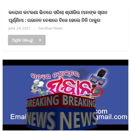
କରୋନା କଟକଣା ଭିତରେ ସରିଲା ଶ୍ରୀଜିଉ ମାନଙ୍କ ସ୍ନାନ
ପୂର୍ଣ୍ଣିମା : ଗଜାନନ ବେଶରେ ବିଜେ ହେଲେ ତିନି ଠାକୁର
June 24, 2021
|
Sandhan News
ଅଧିକ ପଢନ୍ତୁ