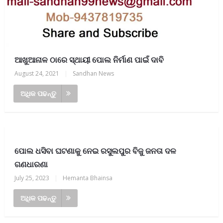
ଆଖୁଆନାଳ ଠାରେ ସ୍ଥାୟୀ ପୋଲ ନିର୍ମାଣ ପାଇଁ ଦାବି
August 24, 2021
|
Sandhan News
ଅଧିକ ପଢନ୍ତୁ
ପୋଲ ଧସିବା ଘଟଣାକୁ ନେଇ ରସୁଲପୁର ବିଜୁ ଜନତା ଦଳ
ଗଣଧାରଣା
July 25, 2023
|
Hemanta Bhainsa
ଅଧିକ ପଢନ୍ତୁ