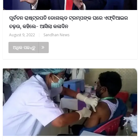
ପୂର୍ବତନ ରାଷ୍ଟ୍ରପତି ଡୋନାଲ୍ଡ ଟ୍ରମ୍ପଙ୍କ ଘରେ ଏଫ୍‌ବିଆଇର
ଚଢ଼ଉ, କହିଲେ- ଆସିଲା କଳାଦିନ
August 9, 2022
|
Sandhan News
ଅଧିକ ପଢନ୍ତୁ