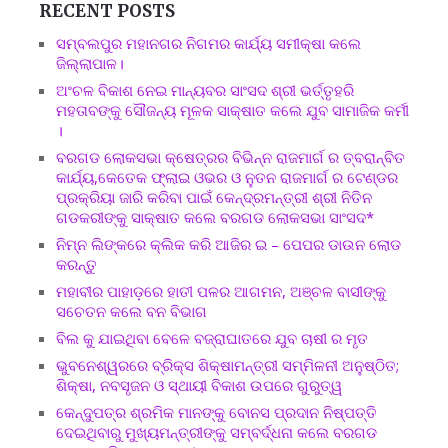
RECENT POSTS
ସମ୍ବଲପୁର ମହାନଗର ନିଗମର କାର୍ଯ୍ୟ ସମୀକ୍ଷା କଲେ
ଜିଲ୍ଲାପାଳ।
ଅଂଚଳ ବିକାଶ ନେଇ ମାନ୍ୟବର ସାଂସଦ ଶ୍ରୀ ଭର୍ତ୍ତୃହରି
ମହତାବଙ୍କୁ ସୌଜନ୍ୟ ମୂଳକ ସାକ୍ଷାତ କଲେ ଯୁବ ସାମାଜିକ କର୍ମୀ
।
ବରଗଡ ଲୋକସଭା କ୍ଷେତ୍ରର ବିଭିନ୍ନ ରାଜମାର୍ଗ ର ତ୍ବରାନ୍ବିତ
କାର୍ଯ୍ୟ,କେତେକ ଫ୍ଲାଇ ଓଭର ଓ ନୁତନ ରାଜମାର୍ଗ ର ଟେଣ୍ଡର
ପ୍ରକ୍ରିୟା ଜାରି କରିବା ପାଇଁ କେନ୍ଦ୍ରମନ୍ତ୍ରୀ ଶ୍ରୀ ନିତିନ
ଗଡକରୀଙ୍କୁ ସାକ୍ଷାତ କଲେ ବରଗଡ ଲୋକସଭା ସାଂସଦ*
ନିମ୍ନ ଲିଙ୍କରେ କ୍ଲିକ କରି ଆଜିର ଇ – ପେପର ଡାଉନ ଲୋଡ
କରନ୍ତୁ
ମହାବୀର ପାହାଡ଼ରେ ହାତୀ ପଳର ଆଗମନ, ଅଞ୍ଚଳ ବାସୀଙ୍କୁ
ସଚେତନ କଲେ ବନ ବିଭାଗ
ବିଲ କୁ ଯାଇଥିବା ବେଳେ ବଜ୍ରାଘାତରେ ଯୁବ ଚାଷୀ ର ମୃତ
ଭୁବନେଶ୍ୱରରେ ବ୍ରିକ୍ସ ଶିକ୍ଷାମନ୍ତ୍ରୀ ସମ୍ମିଳନୀ ଅନୁଷ୍ଠିତ;
ଶିକ୍ଷା, ନବସୃଜନ ଓ ସ୍ଥାୟୀ ବିକାଶ ଉପରେ ଗୁରୁତ୍ୱ
କେନ୍ଦୁପତ୍ର ଶ୍ରମିକ ମାନଙ୍କୁ ବୋନସ ପ୍ରଦାନ ନିଷ୍ପତ୍ତି
ଦେଇଥିବାରୁ ମୁଖ୍ୟମନ୍ତ୍ରୀଙ୍କୁ ସମ୍ବର୍ଦ୍ଧନା କଲେ ବରଗଡ