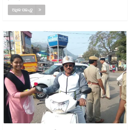
ଅଧିକ ପଢନ୍ତୁ