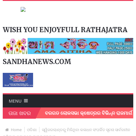
WISH YOU ENJOYFULL RATHAJATRA
SANDHANEWS.COM
MENU
ତାଜା ଖବର
 କର୍ମୀ ।
ବରଗଡ ଲୋକସଭା କ୍ଷେତ୍ରର ବିଭିନ୍ନ ରାଜମାର୍ଗ ର ତ୍ବରାନ
Home
ଓଡିଶା
ସ୍ୱିଜରଲାଣ୍ଡରୁ ମିଳିଥିବା କଳାଧନ ସଂପର୍କିତ ସୂଚନା ସାର୍ବଜନୀନ