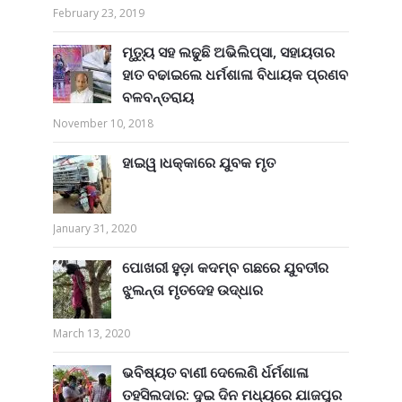
February 23, 2019
ମୃତ୍ୟୁ ସହ ଲଢୁଛି ଅଭିଲିପ୍ସା, ସହାୟତାର
ହାତ ବଢାଇଲେ ଧର୍ମଶାଳା ବିଧାୟକ ପ୍ରଣବ
ବଳବନ୍ତରାୟ
November 10, 2018
ହାଇୱ।ଧକ୍କାରେ ଯୁବକ ମୃତ
January 31, 2020
ପୋଖରୀ ହୁଡ଼ା କଦମ୍ବ ଗଛରେ ଯୁବତୀର
ଝୁଲନ୍ତା ମୃତଦେହ ଉଦ୍ଧାର
March 13, 2020
ଭବିଷ୍ୟତ ବାଣୀ ଦେଲେଣି ର୍ଧର୍ମଶାଳା
ତହସିଲଦାର: ଦୁଇ ଦିନ ମଧ୍ୟରେ ଯାଜପୁର