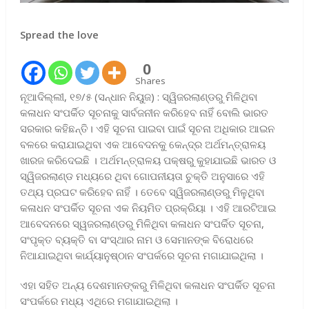
Spread the love
0
Shares
ନୂଆଦିଲ୍ଲୀ, ୧୭/୫ (ସନ୍ଧାନ ନିୟୁଜ) : ସ୍ୱିଜରଲାଣ୍ଡରୁ ମିଳିଥିବା
କଳାଧନ ସଂପର୍କିତ ସୂଚନାକୁ ସାର୍ବଜନୀନ କରିହେବ ନାହିଁ ବୋଲି ଭାରତ
ସରକାର କହିଛନ୍ତି। ଏହି ସୂଚନା ପାଇବା ପାଇଁ ସୂଚନା ଅଧିକାର ଆଇନ
ବଳରେ କରାଯାଇଥିବା ଏକ ଆବେଦନକୁ କେନ୍ଦ୍ର ଅର୍ଥମନ୍ତ୍ରାଳୟ
ଖାରଜ କରିଦେଇଛି । ଅର୍ଥମନ୍ତ୍ରାଳୟ ପକ୍ଷରୁ କୁହାଯାଇଛି ଭାରତ ଓ
ସ୍ୱିଜରଲାଣ୍ଡ ମଧ୍ୟରେ ଥିବା ଗୋପନୀୟତା ଚୁକ୍ତି ଅନୁସାରେ ଏହି
ତଥ୍ୟ ପ୍ରଘଟ କରିହେବ ନାହିଁ । ତେବେ ସ୍ୱିଜରଲାଣ୍ଡରୁ ମିଳୁଥିବା
କଳାଧନ ସଂପର୍କିତ ସୂଚନା ଏକ ନିୟମିତ ପ୍ରକ୍ରିୟା । ଏହି ଆରଟିଆଇ
ଆବେଦନରେ ସ୍ୱଜରଲାଣ୍ଡରୁ ମିଳିଥିବା କଳାଧନ ସଂପର୍କିତ ସୂଚନା,
ସଂପୃକ୍ତ ବ୍ୟକ୍ତି ବା ସଂସ୍ଥାର ନାମ ଓ ସେମାନଙ୍କ ବିରୋଧରେ
ନିଆଯାଇଥିବା କାର୍ଯ୍ୟାନୁଷ୍ଠାନ ସଂପର୍କରେ ସୂଚନା ମଗାଯାଇଥିଲା ।
ଏହା ସହିତ ଅନ୍ୟ ଦେଶମାନଙ୍କରୁ ମିଳିଥିବା କଳାଧନ ସଂପର୍କିତ ସୂଚନା
ସଂପର୍କରେ ମଧ୍ୟ ଏଥିରେ ମଗାଯାଇଥିଲା ।