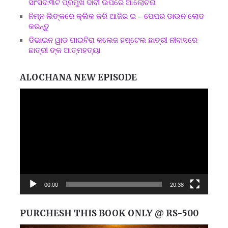
ସାଂସଦ:୩ଟି ପ୍ରମୁଖ ଦାବୀ ଉପରେ ଆଲୋଚନା
ନିମ୍ନ ଲିଙ୍କରେ କ୍ଲିକ କରି ଆଜିର ଇ – ପେପର ଡାଉନ ଲୋଡ
କରନ୍ତୁ
ଡିଭାଇନ ୱାଡ ଗାଇବିରା କଲେଜ ହଷ୍ଟେଲ ଛାତ୍ରୀ ନୀବାସରେ
ଛାତ୍ରୀ ଙ୍କ ଆତ୍ମହତ୍ୟା
ALOCHANA NEW EPISODE
Video
Player
00:00
20:38
PURCHESH THIS BOOK ONLY @ RS-500