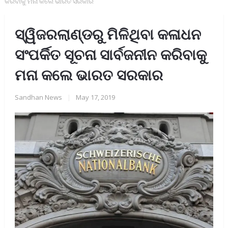
କରିବାକୁ ମନା କଲେ ଭାରତ ସରକାର
ସ୍ୱିଜରଲାଣ୍ଡରୁ ମିଳିଥିବା କଳାଧନ
ସଂପର୍କିତ ସୂଚନା ସାର୍ବଜନୀନ କରିବାକୁ
ମନା କଲେ ଭାରତ ସରକାର
Sandhan News
|
May 17, 2019