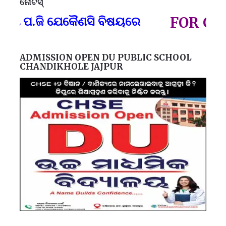
ନୋଟିସ୍
ପ୍
ପ.ଜି ଯେକୈଣସି ବିଷୟରେ
FOR GOVT A
ADMISSION OPEN DU PUBLIC SCHOOL
CHANDIKHOLE JAJPUR