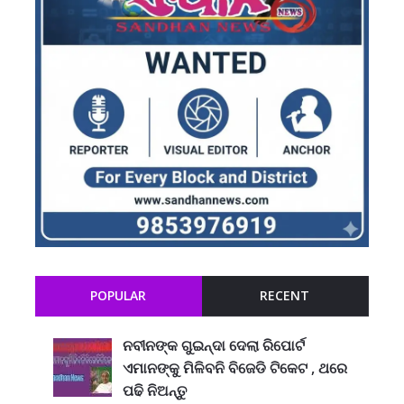
POPULAR
RECENT
ନବୀନଙ୍କ ଗୁଇନ୍ଦା ଦେଲା ରିପୋର୍ଟ
ଏମାନଙ୍କୁ ମିଳିବନି ବିଜେଡି ଟିକେଟ , ଥରେ
ପଢି ନିଅନ୍ତୁ