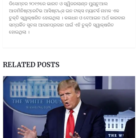
ଡିସେମ୍ବର ୨୦୧୭ରେ ଭାରତ ଓ ସ୍ୱିଜରଲାଣ୍ଡ ମ୍ୟୁଚୁଆଲ
ଆଡମିନିଷ୍ଟ୍ରେଟିଭ ଆସିଷ୍ଟାନ୍ସ ଇନ ଟାକ୍ସ ମ୍ୟାଟର୍ସ ନାମକ ଏକ
ଚୁକ୍ତି ସ୍ୱାକ୍ଷରିତ ହୋଇଥିଲା । କଳାଧନ ଓ ବେଆଇନ ଅର୍ଥ କାରବାର
ସମ୍ପର୍କିତ ସୂଚନା ଆଦାନପ୍ରଦାନ ପାଇଁ ଏହି ଚୁକ୍ତି ସ୍ୱାକ୍ଷରିତ
ହୋଇଥିଲା ।
RELATED POSTS