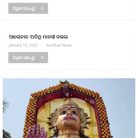
ଅଧିକ ପଢନ୍ତୁ
ଆଲୋଚନା-ଅତିଥି ମାନସୀ ଦଳାଇ
January 10, 2022
|
Sandhan News
ଅଧିକ ପଢନ୍ତୁ