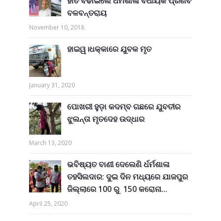
ହାତ ବଢାଇଲେ ଧର୍ମଶାଳା ବିଧାୟକ ପ୍ରଣବ
ବଳବନ୍ତରାୟ
November 10, 2018
ହାଇୱ।ଧକ୍କାରେ ଯୁବକ ମୃତ
January 31, 2020
ପୋଖରୀ ହୁଡ଼ା କଦମ୍ବ ଗଛରେ ଯୁବତୀର
ଝୁଲନ୍ତା ମୃତଦେହ ଉଦ୍ଧାର
March 13, 2020
ଭବିଷ୍ୟତ ବାଣୀ ଦେଲେଣି ର୍ଧର୍ମଶାଳା
ତହସିଲଦାର: ଦୁଇ ଦିନ ମଧ୍ୟରେ ଯାଜପୁର
ଜିଲ୍ଲାରେ 100 ରୁ 150 କରୋନା...
April 25, 2020