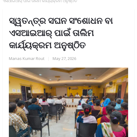
ଏସଆଇଆର୍ ପାଇଁ ତାଲିମ କାର୍ଯ୍ୟକ୍ରମ ଅନୁଷ୍ଠିତ
ସ୍ୱତନ୍ତ୍ର ସଘନ ସଂଶୋଧନ ବା
ଏସଆଇଆର୍ ପାଇଁ ତାଲିମ
କାର୍ଯ୍ୟକ୍ରମ ଅନୁଷ୍ଠିତ
Manas Kumar Rout
|
May 27, 2026