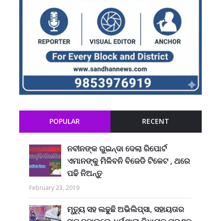
POPULAR
RECENT
ନବୀନଙ୍କ ଗୁଇନ୍ଦା ଦେଲା ରିପୋର୍ଟ
ଏମାନଙ୍କୁ ମିଳିବନି ବିଜେଡି ଟିକେଟ , ଥରେ
ପଢି ନିଅନ୍ତୁ
February 23, 2019
ମୃତ୍ୟୁ ସହ ଲଢୁଛି ଅଭିଲିପ୍ସା, ସହାୟତାର