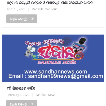
ହନୁମାନ ଜୟନ୍ତୀ ଉତ୍ସବ ଓ ମହାବିଷୁବ ପଣା ସଂକ୍ରାନ୍ତି ପାଳିତ
April 15, 2026
|
Manas Kumar Rout
ଅଧିକ ପଢନ୍ତୁ
୯ଟି ଜିଲ୍ଲାରେ ବର୍ଷିବ
February 3, 2020
|
Sandhan News
ଅଧିକ ପଢନ୍ତୁ