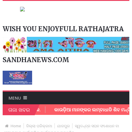
WISH YOU ENJOYFULL RATHAJATRA
SANDHANEWS.COM
MENU
ତାଜା ଖବର
ରସ୍ତୁତି ବୈଠକ.
କାଉଡ଼ିଆ ମାନଙ୍କର ଲମ୍ବାଧାଡି ଶିବ ମନ୍ଦିରକୁ
Home
ଜିଲ୍ଲା ପରିକ୍ରମା
ଯାଜପୁର
ସ୍ୱତନ୍ତ୍ର ସଘନ ସଂଶୋଧନ ବା