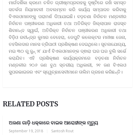
ମାର୍ଗଦର୍ଶିକା କ୍ରମେ ଚଳିତ ଗ୍ରୀଷ୍ମପ୍ରବାହକୁ ଦୃଷ୍ଟିରେ ରଖି ସମସ୍ତ
ସତର୍କତା ନିୟମାବଳୀ ଅବଲମ୍ବନ କରି କାର୍ଯ୍ୟ ସମ୍ପାଦନ କରିବାକୁ
ବିଏଲଓମାନଙ୍କୁ ପରାମର୍ଶ ଦିଆଯାଇଛି। ବଡ଼ଚଣା ନିର୍ବାଚନ ମଣ୍ଡଳୀର
ନିର୍ବାଚନ ପଞ୍ଜୀକରଣ ଅଧିକାରୀ ତଥା ଅତିରିକ୍ତ ଜିଲ୍ଲାପାଳ ରାଜସ୍ବ
ଶିବାନନ୍ଦ ସ୍ୱାଇଁ, ଅତିରିକ୍ତ ନିର୍ବାଚନ ପଞ୍ଜୀକରଣ ଅଧିକାରୀ ତଥା
ବିଡ଼ିଓ ରବୀନ୍ଦ୍ର କୁମାର ବେହେରା, ଡେପୁଟି କଲେକ୍ଟର ମନୀଷା ଜେନା,
ତହସିଲଦାର ମାନସ ତ୍ରିପାଠୀ ପ୍ରଶିକ୍ଷଣ ଦେଇଥିଲେ। ସୂଚନାଯୋଗ୍ୟ,
ମଇ ୩୦ ରୁ ଜୁନ୍ ୨୮ ଯାଏଁ ବିଏଲଓମାନଙ୍କ ଦ୍ଵାରା ଘର ଘର ବୁଲି ସର୍ଭେ
କରାଯିବ। ଏହି ପ୍ରଶିକ୍ଷଣ କାର୍ଯ୍ୟକ୍ରମରେ ବଡ଼ଚଣା ନିର୍ବାଚନ
ମଣ୍ଡଳୀର ୨୦୬ ଜଣ ବୁଥ ସ୍ତରୀୟ ଅଧିକାରୀ, ୨୧ ଜଣ ବିଏଲଓ
ସୁପରଭାଇଜର ଏବଂ ସ୍ୱେଚ୍ଛାସେବୀମାନେ ତାଲିମ ଗ୍ରହଣ କରିଛନ୍ତି।
RELATED POSTS
ଅଜଣା ଗାଡ଼ି ଧକ୍କାରେ ବାଇକ ଆରୋହୀଙ୍କ ମୃତ୍ୟୁ
September 19, 2018
|
Santosh Rout