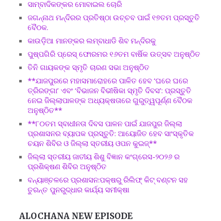
ସାମ୍ବାଦିକଙ୍କର ମୋବାଇଲ ଚୋରି
ଜଗନ୍ନାଥ ମନ୍ଦିରର ପ୍ରତିଷ୍ଠା ଉଚ୍ଚବ ପାଇଁ ୧୭ତମ ପ୍ରସ୍ତୁତି
ବୈଠକ.
କାଉଡ଼ିଆ ମାନଙ୍କର ଲମ୍ବାଧାଡି ଶିବ ମନ୍ଦିରକୁ
ପୁଷ୍ପଗିରି ପ୍ରେସ୍ ଫୋରମର ୧୬ତମ ବାର୍ଷିକ ଉତ୍ସବ ଅନୁଷ୍ଠିତ
ତିନି ଗାୟକଙ୍କ ସ୍ମୃତି ଚାରଣ ସଭା ଅନୁଷ୍ଠିତ
**ଯାଜପୁରରେ ମହାସମାରୋହରେ ପାଳିତ ହେବ ‘ଘରେ ଘରେ
ତ୍ରିରଙ୍ଗା’ ଏବଂ ‘ବିଭାଜନ ବିଭୀଷିକା ସ୍ମୃତି ଦିବସ’: ପ୍ରସ୍ତୁତି
ନେଇ ଜିଲ୍ଲାପାଳଙ୍କ ଅଧ୍ୟକ୍ଷତାରେ ଗୁରୁତ୍ୱପୂର୍ଣ୍ଣ ବୈଠକ
ଅନୁଷ୍ଠିତ**
**୮୦ତମ ସ୍ବାଧୀନତା ଦିବସ ପାଳନ ପାଇଁ ଯାଜପୁର ଜିଲ୍ଲା
ପ୍ରଶାସନର ବ୍ୟାପକ ପ୍ରସ୍ତୁତି: ଆୟୋଜିତ ହେବ ସାଂସ୍କୃତିକ
ଚୟନ ଶିବିର ଓ ଜିଲ୍ଲା ସ୍ତରୀୟ ଓପନ କୁଇଜ୍**
ଜିଲ୍ଲା ସ୍ତରୀୟ ଜାତୀୟ ଶିଶୁ ବିଜ୍ଞାନ କଂଗ୍ରେସ-୨୦୨୬ ର
ପ୍ରଶିକ୍ଷଣ ଶିବିର ଅନୁଷ୍ଠିତ
ବନ୍ୟାଞ୍ଚଳରେ ପ୍ରଶାସନ:ପକ୍ଷରୁ ରିଲିଫ୍ କିଟ୍ ବଣ୍ଟନ ସହ
ତୁରନ୍ତ ପୁନରୁଦ୍ଧାର କାର୍ଯ୍ୟ ସମୀକ୍ଷା
ALOCHANA NEW EPISODE