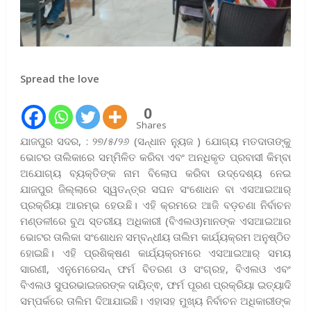
Spread the love
0
Shares
ଯାଜପୁର ସଦର, : ୨୭/୫/୨୬ (ସନ୍ଧାନ ନ୍ୟୁଜ ) ଯୋଗ୍ୟ ମତଦାତାଙ୍କୁ
ଭୋଟର ତାଲିକାରେ ସମ୍ମିଳିତ କରିବା ଏବଂ ଅନଧିକୃତ ପ୍ରବାସୀ କିମ୍ବା
ଅଯୋଗ୍ୟ ବ୍ୟକ୍ତିଙ୍କ ନାମ ବିଲୋପ କରିବା ଉଦ୍ଦେଶ୍ୟ ନେଇ
ଯାଜପୁର ଜିଲ୍ଲାରେ ସ୍ୱତନ୍ତ୍ର ସଘନ ସଂଶୋଧନ ବା ଏସଆଇଆର୍
ପ୍ରକ୍ରିୟା ଆରମ୍ଭ ହେଉଛି। ଏହି କ୍ରମରେ ଆଜି ବଡ଼ଚଣା ନିର୍ବାଚନ
ମଣ୍ଡଳୀରେ ବୁଥ ସ୍ତରୀୟ ଅଧିକାରୀ (ବିଏଲଓ)ମାନଙ୍କ ଏସଆଇଆର
ଭୋଟର ତାଲିକା ସଂଶୋଧନ ସମ୍ବନ୍ଧୀୟ ତାଲିମ କାର୍ଯ୍ୟକ୍ରମ ଅନୁଷ୍ଠିତ
ହୋଇଛି। ଏହି ପ୍ରଶିକ୍ଷଣ କାର୍ଯ୍ୟକ୍ରମରେ ଏସଆଇଆର୍ ସମୟ
ସାରଣୀ, ଏନୁମେରେସନ୍ ଫର୍ମ ବିତରଣ ଓ ସଂଗ୍ରହ, ବିଏଲଓ ଏବଂ
ବିଏଲଓ ସୁପରଭାଇଜରଙ୍କ ଦାୟିତ୍ଵ, ଫର୍ମ ପୂରଣ ପ୍ରକ୍ରିୟା ଇତ୍ୟାଦି
ସମ୍ପର୍କରେ ତାଲିମ ଦିଆଯାଇଛି। ଏହାସହ ମୁଖ୍ୟ ନିର୍ବାଚନ ଅଧିକାରୀଙ୍କ