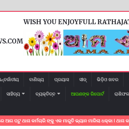
WISH YOU ENJOYFULL RATHAJ
WS.COM
ନ୍ତର୍ଜାତୀୟ
ବାଣିଜ୍ୟ
ପ୍ରୟାସ
ସୀଡ୍
ଭିଡ଼ିଓ ଖବର
ସାହିତ୍ୟ
ବ୍ୟକ୍ତିତ୍ବ
ଆପଣଙ୍କ ରିପୋର୍ଟ
ରାଶିଫ
ଥାନା କର୍ମଚାରି ଙ୍କୁ ଏକ ମାରୁତି ଭ୍ୟାନ ମାରିଲା ଧକ୍କା l ଥାନା କର୍ମଚାରି ଗୁ