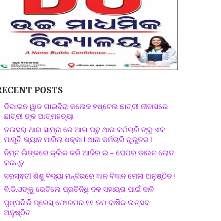
RECENT POSTS
ଡିଭାଇନ ୱାଡ ଗାଇବିରା କଲେଜ ହଷ୍ଟେଲ ଛାତ୍ରୀ ନୀବାସରେ
ଛାତ୍ରୀ ଙ୍କ ଆତ୍ମହତ୍ୟା
ତଲସରା ଥାନା ସାମ୍ନା ରେ ଆଗ ପଟୁ ଥାନା କର୍ମଚାରି ଙ୍କୁ ଏକ
ମାରୁତି ଭ୍ୟାନ ମାରିଲା ଧକ୍କା l ଥାନା କର୍ମଚାରି ଗୁରୁତର l
ନିମ୍ନ ଲିଙ୍କରେ କ୍ଲିକ କରି ଆଜିର ଇ – ପେପର ଡାଉନ ଲୋଡ
କରନ୍ତୁ
ସରସ୍ଵତୀ ଶିଶୁ ବିଦ୍ୟା ମନ୍ଦିରରେ ଜ୍ଞାନ ବିଜ୍ଞାନ ମେଳା ଅନୁଷ୍ଠିତ !
ବି.ଡି.ଓଙ୍କୁ ଭେଟିଲେ ପ୍ରତିନିଧି ଦଳ ସହାୟତା ପାଇଁ ଦାବି
ପୁଷ୍ପଗିରି ପ୍ରେସ୍ ଫୋରମର ୧୧ ତମ ବାର୍ଷିକ ଉତ୍ସବ
ଅନୁଷ୍ଠିତ