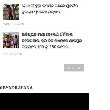
ପୋଖରୀ ହୁଡ଼ା କଦମ୍ବ ଗଛରେ ଯୁବତୀର
ଝୁଲନ୍ତା ମୃତଦେହ ଉଦ୍ଧାର
March 13, 2020
ଭବିଷ୍ୟତ ବାଣୀ ଦେଲେଣି ର୍ଧର୍ମଶାଳା
ତହସିଲଦାର: ଦୁଇ ଦିନ ମଧ୍ୟରେ ଯାଜପୁର
ଜିଲ୍ଲାରେ 100 ରୁ 150 କରୋନା...
April 25, 2020
NEXT »
DIBYADRASANA
ideo
layer