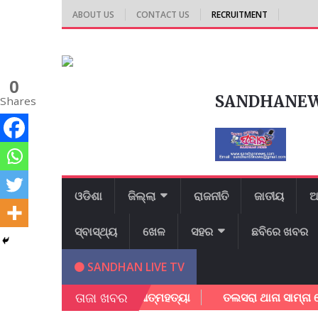
ABOUT US
CONTACT US
RECRUITMENT
0
SANDHANE
Shares
ଓଡିଶା
ଜିଲ୍ଲା
ରାଜନୀତି
ଜାତୀୟ
ଆ
ସ୍ବାସ୍ଥ୍ୟ
ଖେଳ
ସହର
ଛବିରେ ଖବର
SANDHAN LIVE TV
ତାଜା ଖବର
ନୀବାସରେ ଛାତ୍ରୀ ଙ୍କ ଆତ୍ମହତ୍ୟା
ତଲସରା ଥାନା ସାମ୍ନା ରେ ଆଗ ପଟୁ 