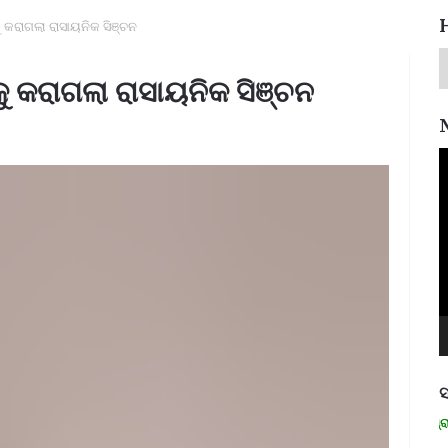
ାକୁ କରାଗଲା ରାସାୟନିକ ସିଞ୍ଚନ
ାକୁ କରାଗଲା ରାସାୟନିକ ସିଞ୍ଚନ
V
P
ସ
ମନେ ପଡନ୍ତି: ସ୍ୱାଧୀନତା ସଂଗ୍ରାମୀ ର