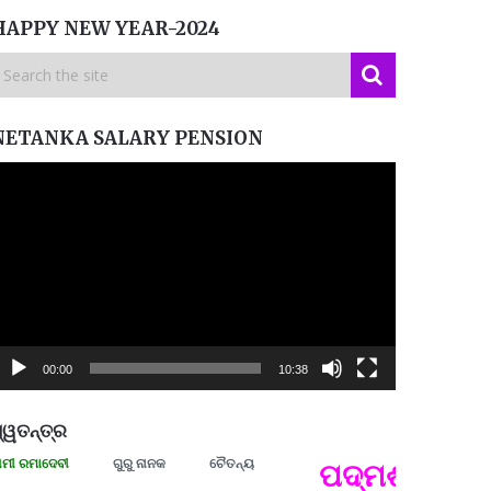
HAPPY NEW YEAR-2024
NETANKA SALARY PENSION
ideo
layer
00:00
10:38
୍ୱତନ୍ତ୍ର
ମାଦେବୀ
ଗୁରୁ ନାନକ
ଚୈତନ୍ୟ
ପଦ୍ମଶ୍ରୀ ଜୟନ୍ତ
ପ୍ରତ୍
Budd
ପରାଧୀ