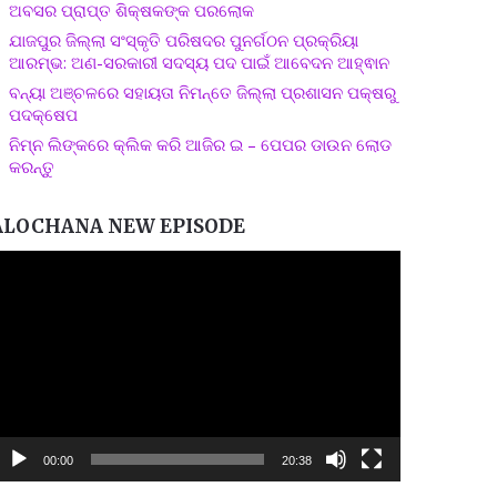
ଅବସର ପ୍ରାପ୍ତ ଶିକ୍ଷକଙ୍କ ପରଲୋକ
ଯାଜପୁର ଜିଲ୍ଲା ସଂସ୍କୃତି ପରିଷଦର ପୁନର୍ଗଠନ ପ୍ରକ୍ରିୟା
ଆରମ୍ଭ: ଅଣ-ସରକାରୀ ସଦସ୍ୟ ପଦ ପାଇଁ ଆବେଦନ ଆହ୍ଵାନ
ବନ୍ୟା ଅଞ୍ଚଳରେ ସହାୟତା ନିମନ୍ତେ ଜିଲ୍ଲା ପ୍ରଶାସନ ପକ୍ଷରୁ
ପଦକ୍ଷେପ
ନିମ୍ନ ଲିଙ୍କରେ କ୍ଲିକ କରି ଆଜିର ଇ – ପେପର ଡାଉନ ଲୋଡ
କରନ୍ତୁ
ALOCHANA NEW EPISODE
ideo
layer
00:00
20:38