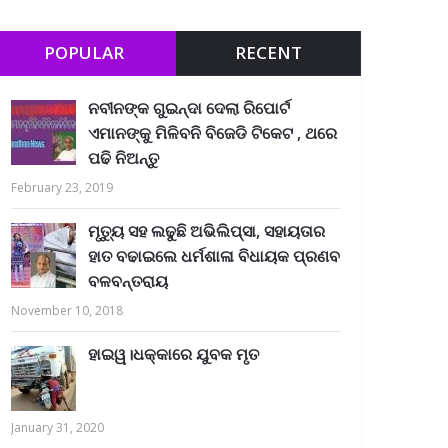
POPULAR
RECENT
ନବୀନଙ୍କ ଗୁଇନ୍ଦା ଦେଲା ରିପୋର୍ଟ
ଏମାନଙ୍କୁ ମିଳିବନି ବିଜେଡି ଟିକେଟ , ଥରେ
ପଢି ନିଅନ୍ତୁ
February 23, 2019
ମୃତ୍ୟୁ ସହ ଲଢୁଛି ଅଭିଲିପ୍ସା, ସହାୟତାର
ହାତ ବଢାଇଲେ ଧର୍ମଶାଳା ବିଧାୟକ ପ୍ରଣବ
ବଳବନ୍ତରାୟ
November 10, 2018
ହାଇୱ।ଧକ୍କାରେ ଯୁବକ ମୃତ
January 31, 2020