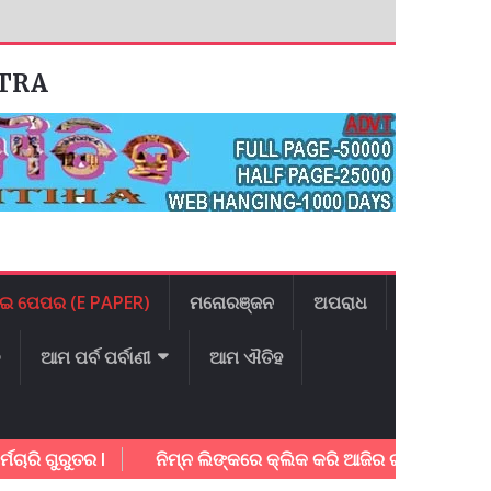
ATRA
ଇ ପେପର (E PAPER)
ମନୋରଞ୍ଜନ
ଅପରାଧ
ଳ
ଆମ ପର୍ବ ପର୍ବାଣୀ
ଆମ ଐତିହ
ରୁତର l
ନିମ୍ନ ଲିଙ୍କରେ କ୍ଲିକ କରି ଆଜିର ଇ – ପେପର ଡାଉନ ଲୋଡ