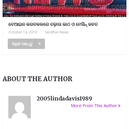
ବେଆଇନ କରତକଳରେ ଚଢ଼ାଉ କାଠ ଓ ମେସିନ୍ ଜବତ
October 14, 2019
|
Sandhan News
ଅଧିକ ପଢନ୍ତୁ
ABOUT THE AUTHOR
2005lindadavis1989
More From This Author