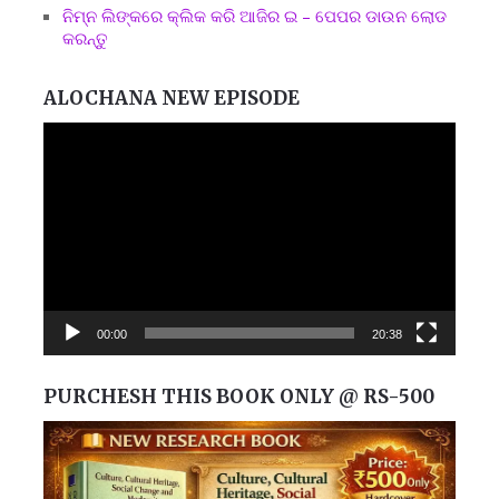
ନିମ୍ନ ଲିଙ୍କରେ କ୍ଲିକ କରି ଆଜିର ଇ – ପେପର ଡାଉନ ଲୋଡ
କରନ୍ତୁ
ALOCHANA NEW EPISODE
Video
Player
00:00
20:38
PURCHESH THIS BOOK ONLY @ RS-500