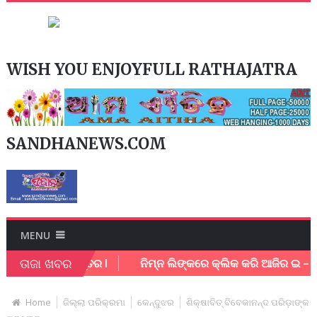
WISH YOU ENJOYFULL RATHAJATRA
SANDHANEWS.COM
MENU
ତାଜା ଖବର
କର୍ମଚାରି ଗୁରୁତର l
ନିମ୍ନ ଲିଙ୍କରେ କ୍ଲିକ କରି ଆଜିର ଇ – ପେପର
Home
ଜିଲ୍ଲା ପରିକ୍ରମା
କେନ୍ଦୁଝର
ଶିକ୍ଷାବିତ୍ ବିବେକାନନ୍ଦ ପରିଡ଼ାଙ୍କ