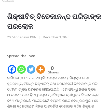
ପରଲୋକ
ଶିକ୍ଷାବିତ୍ ବିବେକାନନ୍ଦ ପରିଡ଼ାଙ୍କ
ପରଲୋକ
2005lindadavis1989
|
December 3, 2020
Spread the love
0
Shares
ବାରିପଦା ,03.12.2020 (ଲିଙ୍ଗରାଜ ପଣ୍ଡା): ଜିଲ୍ଲାର ଜଣେ
ସୁନାମଧନ୍ୟ ବିଶିଷ୍ଟ ଶିକ୍ଷାବିତ୍ ତଥା ସମାଜସେବୀ ବିବେକାନନ୍ଦ ପରି
ଡା(୭୬) ଙ୍କର ପରଲୋକ ହୋଇଯାଇଛି । ଗୋପବନ୍ଧୁ ନଗର ବ୍ଳକ
ଆରପଟା ଉଚ୍ଚ ବିଦ୍ୟାଳୟର ପ୍ରତିଷ୍ଠାତା ଶ୍ରୀଯୁକ୍ତ ବିବେକାନନ୍ଦ
ଜଣେ ମିଷ୍ଟଭାଷୀ, ପରୋପକାରୀ ବ୍ୟକ୍ତି ଭାବେ ବେଶ୍ ଜଣାଶୁଣା। ସେ
ଶିକ୍ଷା କ୍ଷେତ୍ରରେ ନିଜର ପାରଦର୍ଶିତା ଦେଖାଇବା ସହିତ ଶିକ୍ଷାର