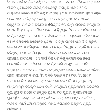
ବିକାଶ ପାଇଁ କାର୍ଯ୍ୟ କରିଥିଲେ । ଛଅମାସ ହେବ ସେ ବିଭିନ୍ନ ରୋଗରେ
ପୀଡ଼ିତ ଥିବାବେଳେ ତାଙ୍କୁ ଭୁବନେଶ୍ୱ ରସ୍ଥିତ ଏକ ଘରୋଇ
ଡାକ୍ତରଖାନାରେ ଭର୍ତ୍ତି କରାଯାଇଥିଲା । ଗତ ୩ତାରିଖରେ ସୁସ୍ଥ ହେବା
ପରେ ଶ୍ରୀ ପରିଡ଼ା ଭୁବନେଶ୍ୱରରେ ତାଙ୍କ ପୁଅଙ୍କ ପାଖରେ
ରହୁଥିଲେ ମାତ୍ର ଗତକାଲି ହ
ରେ
ଗ୍ରାମରେ ଜନ୍ମ ଗ୍ରହଣ କରିଥିଲେ
ଉଚ୍ଚ ଶିକ୍ଷା ଲାଭ କରିବା ପରେ ସେ ବିଦ୍ୟୁତ ବିଭାଗର ଅଡ଼ିଟର ଭାବେ
କାର୍ଯ୍ୟ କରୁଥିଲେ । ୨୦୦୪ ମସିହାରେ ଅବସର ଗ୍ରହଣ କରିବା ପରେ
ସମାଜ ସେବାରେ ନିୟୋଜିତ ଥିଲେ । ତାଙ୍କ ପ୍ରଚେଷ୍ଟା ଓ ଉଦ୍ୟମ
ବଳରେ ୧୯୮୬ ମସିହାରେ ଆରପଟା ଉଚ୍ଚ ବିଦ୍ୟାଳୟ ପ୍ରତିଷ୍ଠା ଲାଭ
କରିଥିଲା । ତାଙ୍କ ବିୟୋଗରେ ଶିକ୍ଷକ ମହଲରେ ଗଭୀର ଶୋକ
ପ୍ରକାଶ ପାଇଥିଲା । ସେ ଦୀର୍ଘ ଦିନ ଧରି ବିଜୁ ଜନତାଦଳର ଜଣେ
ଆଗଧାଡ଼ିର କର୍ମକର୍ତ୍ତା ଭାବେ କାର୍ଯ୍ୟ କରି ଆସୁଥିଲେ । ଆଜି
ସନ୍ଧ୍ୟାରେ ତାଙ୍କ ମର ଶରୀର ଜନ୍ମସ୍ଥାନ ଆରପଟାଠାରେ ପହଞ୍ଚିବା
ପରେ ସରପଞ୍ଚ ସାରଥୀ ସିଂ, ସମିତି ସଭ୍ୟ ସରସ୍ଵତୀ ସିଂ, ନାଏବ
ସରପଞ୍ଚ ଦିବାକର ଦାସ, ଯୁବ ନେତା ରଞ୍ଜନ ପରିଡ଼ା ପ୍ରମୁଖ ବହୁ
ମାନ୍ୟଗଣ୍ୟ ବ୍ୟକ୍ତି ଶେଷ ଦର୍ଶନ କରିଥିଲେ ମୃତ୍ୟୁଶଯ୍ୟା ନିକଟରେ
ଦୁଇ ପୁଅ ଓ ପତ୍ନୀ ଉପସ୍ଥିତ ଥିଲେ ବଡ ପୁଅଟା କୁମାର ରଞ୍ଜନ
ମୁଖାଗ୍ନି ଦେଇଥିଲେ ହଠାତ୍ ଛାତିରେ ଯନ୍ତ୍ରଣା ଅନୁଭବ କରିବାରୁ
ଚିକିତ୍ସା ପାଇଁ ନିଆଯାଇଥିଲେ ମଧ୍ୟ ସେଠାରେ ତାଙ୍କର ମୃତ୍ୟୁ
ଘଟିଥିଲା ।