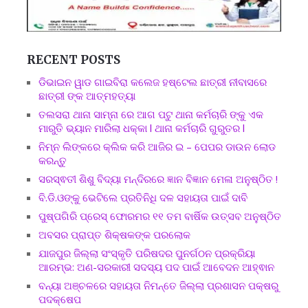
RECENT POSTS
ଡିଭାଇନ ୱାଡ ଗାଇବିରା କଲେଜ ହଷ୍ଟେଲ ଛାତ୍ରୀ ନୀବାସରେ
ଛାତ୍ରୀ ଙ୍କ ଆତ୍ମହତ୍ୟା
ତଲସରା ଥାନା ସାମ୍ନା ରେ ଆଗ ପଟୁ ଥାନା କର୍ମଚାରି ଙ୍କୁ ଏକ
ମାରୁତି ଭ୍ୟାନ ମାରିଲା ଧକ୍କା l ଥାନା କର୍ମଚାରି ଗୁରୁତର l
ନିମ୍ନ ଲିଙ୍କରେ କ୍ଲିକ କରି ଆଜିର ଇ – ପେପର ଡାଉନ ଲୋଡ
କରନ୍ତୁ
ସରସ୍ଵତୀ ଶିଶୁ ବିଦ୍ୟା ମନ୍ଦିରରେ ଜ୍ଞାନ ବିଜ୍ଞାନ ମେଳା ଅନୁଷ୍ଠିତ !
ବି.ଡି.ଓଙ୍କୁ ଭେଟିଲେ ପ୍ରତିନିଧି ଦଳ ସହାୟତା ପାଇଁ ଦାବି
ପୁଷ୍ପଗିରି ପ୍ରେସ୍ ଫୋରମର ୧୧ ତମ ବାର୍ଷିକ ଉତ୍ସବ ଅନୁଷ୍ଠିତ
ଅବସର ପ୍ରାପ୍ତ ଶିକ୍ଷକଙ୍କ ପରଲୋକ
ଯାଜପୁର ଜିଲ୍ଲା ସଂସ୍କୃତି ପରିଷଦର ପୁନର୍ଗଠନ ପ୍ରକ୍ରିୟା
ଆରମ୍ଭ: ଅଣ-ସରକାରୀ ସଦସ୍ୟ ପଦ ପାଇଁ ଆବେଦନ ଆହ୍ଵାନ
ବନ୍ୟା ଅଞ୍ଚଳରେ ସହାୟତା ନିମନ୍ତେ ଜିଲ୍ଲା ପ୍ରଶାସନ ପକ୍ଷରୁ
ପଦକ୍ଷେପ