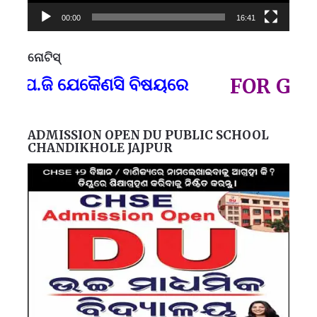
00:00
16:41
ନୋଟିସ୍
ପ୍
.ଜି ଯେକୈଣସି ବିଷୟରେ
FOR GOVT A
ADMISSION OPEN DU PUBLIC SCHOOL
CHANDIKHOLE JAJPUR