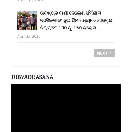
March 13, 2020
ଭବିଷ୍ୟତ ବାଣୀ ଦେଲେଣି ର୍ଧର୍ମଶାଳା
ତହସିଲଦାର: ଦୁଇ ଦିନ ମଧ୍ୟରେ ଯାଜପୁର
ଜିଲ୍ଲାରେ 100 ରୁ 150 କରୋନା...
April 25, 2020
NEXT »
DIBYADRASANA
Video
Player