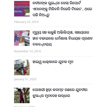
ନବୀନଙ୍କ ଗୁଇନ୍ଦା ଦେଲା ରିପୋର୍ଟ
ଏମାନଙ୍କୁ ମିଳିବନି ବିଜେଡି ଟିକେଟ , ଥରେ
ପଢି ନିଅନ୍ତୁ
February 23, 2019
ମୃତ୍ୟୁ ସହ ଲଢୁଛି ଅଭିଲିପ୍ସା, ସହାୟତାର
ହାତ ବଢାଇଲେ ଧର୍ମଶାଳା ବିଧାୟକ ପ୍ରଣବ
ବଳବନ୍ତରାୟ
November 10, 2018
ହାଇୱ।ଧକ୍କାରେ ଯୁବକ ମୃତ
January 31, 2020
ପୋଖରୀ ହୁଡ଼ା କଦମ୍ବ ଗଛରେ ଯୁବତୀର
ଝୁଲନ୍ତା ମୃତଦେହ ଉଦ୍ଧାର