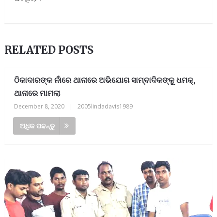
RELATED POSTS
ଠିକାଦାରଙ୍କ ନାଁରେ ଥାନାରେ ଅଭିଯୋଗ ସାମ୍ବାଦିକଙ୍କୁ ଧମକ୍,
ଥାନାରେ ମାମଲା
December 8, 2020
|
2005lindadavis1989
ଅଧିକ ପଢନ୍ତୁ