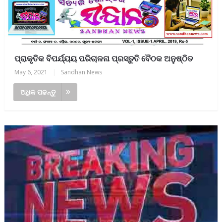
ପ୍ରାକୃତିକ ବିପର୍ଯ୍ୟୟ ପରିଚାଳନା ପ୍ରସ୍ତୁତି ବୈଠକ ଅନୁଷ୍ଠିତ
May 6, 2021
|
Sandhan News
ଅଧିକ ପଢନ୍ତୁ