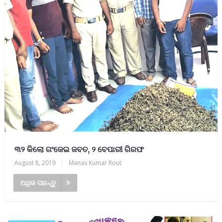
୩୨ କିଲୋ ଗଂଜେଇ ଜବତ, ୨ ବେପାରୀ ଗିରଫ
August 8, 2019
|
Manas Kumar Rout
ଅଧିକ ପଢନ୍ତୁ