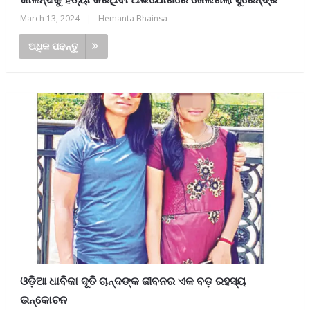
March 13, 2024
|
Hemanta Bhainsa
ଅଧିକ ପଢନ୍ତୁ
ଓଡ଼ିଆ ଧାବିକା ଦୂତି ଚାନ୍ଦଙ୍କ ଜୀବନର ଏକ ବଡ଼ ରହସ୍ୟ
ଉନ୍କୋଚନ