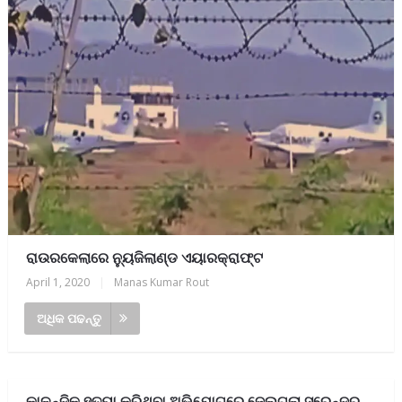
ରାଉରକେଲାରେ ନ୍ୟୁଜିଲାଣ୍ଡ ଏୟାରକ୍ରାଫ୍ଟ
April 1, 2020
|
Manas Kumar Rout
ଅଧିକ ପଢନ୍ତୁ
କାଳନ୍ଦିକୁ ହତ୍ୟା କରିଥିବା ଅଭିଯୋଗରେ ଜେଲଗଲା ସୁରେନ୍ଦ୍ର