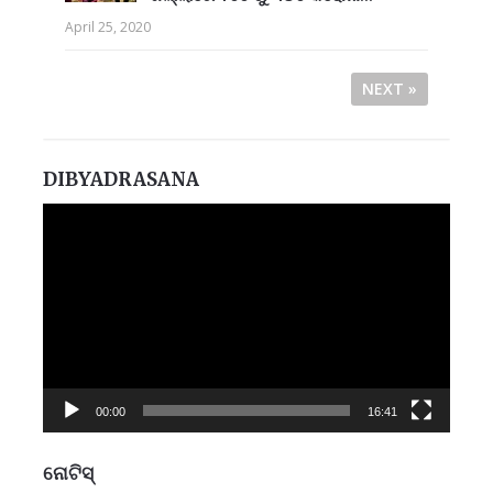
April 25, 2020
NEXT »
DIBYADRASANA
Video
Player
00:00
16:41
ନୋଟିସ୍