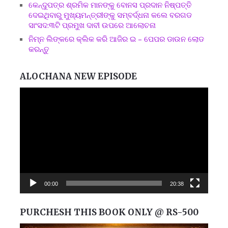
କେନ୍ଦୁପତ୍ର ଶ୍ରମିକ ମାନଙ୍କୁ ବୋନସ ପ୍ରଦାନ ନିଷ୍ପତ୍ତି
ଦେଇଥିବାରୁ ମୁଖ୍ୟମନ୍ତ୍ରୀଙ୍କୁ ସମ୍ବର୍ଦ୍ଧନା କଲେ ବରଗଡ
ସାଂସଦ:୩ଟି ପ୍ରମୁଖ ଦାବୀ ଉପରେ ଆଲୋଚନା
ନିମ୍ନ ଲିଙ୍କରେ କ୍ଲିକ କରି ଆଜିର ଇ – ପେପର ଡାଉନ ଲୋଡ
କରନ୍ତୁ
ALOCHANA NEW EPISODE
Video
Player
00:00
20:38
PURCHESH THIS BOOK ONLY @ RS-500