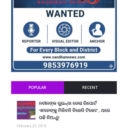
POPULAR
RECENT
ନବୀନଙ୍କ ଗୁଇନ୍ଦା ଦେଲା ରିପୋର୍ଟ
ଏମାନଙ୍କୁ ମିଳିବନି ବିଜେଡି ଟିକେଟ , ଥରେ
ପଢି ନିଅନ୍ତୁ
February 23, 2019