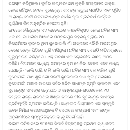
ପରାସ୍ତ କରିଥିଲେ। ଦୁର୍ଗର ଭଗ୍ନାବଶେଷ ମୁକ୍ତି ସଂଗ୍ରାମର ସାକ୍ଷୀ
ହୋଇ ରହିଥିବା ବେଳେ ସୁରେନ୍ଦ୍ର ସାଏଙ୍କ ଦ୍ୱାରା ସ୍ଥାପିତ ଏବଂ ପୂଜିତ
ଆରାଧ୍ୟ ଦେବୀ ଗଡପାଟିଏନ୍‍ଙ୍କ ବାର୍ଷିକ ପୂଜା ପ୍ରତିବର୍ଷ କାର୍ତ୍ତିକ
ପୂର୍ଣ୍ଣିମା ଦିନ ଅନୁଷ୍ଠିତ ହୋଇଆସୁଛି।
ଇଂରେଜ ସୈନ୍ୟଙ୍କ ସହ ଲଢେଇରେ କ୍ଷତବିକ୍ଷତ ହୋଇ ଛବିଳ ସାଏ
ଏକ ଘୋଡା ଧରିବା ଆଶାରେ ସମ୍ବଲପୁର ସହରରୁ ପ୍ରାୟ ୧୦
କିଲୋମିଟର ଦୂରରେ ଥିବା କୁଦୋପାଲି ଗାଁ ରାସ୍ତାରେ ଦୌଡି ପଳାଉଥିବା
ବେଳେ ତାଙ୍କ ପିଠିରେ ଗୁଳି ବାଜିଥିଲା। ଛବିଳ ସାଏ ସେଇଠି ମଝିରାସ୍ତାରେ
ମୃତ୍ୟୁବରଣ କରିଥିଲେ। ଏହି ଘଟଣା ଏକ ଲୋକଗୀତ ଭାବେ ଅମର
ରହିଛି। ଝିଅମାନେ ସନ୍ଧ୍ୟା ସମୟରେ ହୁମ ଖେଳିବା ବେଳେ ଏବେ ମଧ୍ୟ
ଗାଆନ୍ତି- ‘ଉଲି ଉଲି ଉଲି ଉଲି ଉଲି। ଛବିଳ ସାଏ କେ ବାଜିଲା ଗୁଳି
କୁଦୋପାଲି ମଝା ଖୁଳି ଗୋ ସଜନୀ କୁଦୋପାଲି ମଝା ଖୁଳି।’ ସରକାର
କୁଦୋପାଲି ପାହାଡ ଉପରେ ସହିଦ ଛବିଳ ସାଏଙ୍କ ସ୍ମୃତି ସ୍ମାରକୀ ଏବଂ
ସୁରେନ୍ଦ୍ର ସାଏଙ୍କ ଜନ୍ମପୀଠ ଓ ସମ୍ବଲପୁର-ରାଉରକେଲା ୧୦
ନମ୍ବର ରାଜ୍ୟ ରାଜପଥର ଖିଣ୍ଡା ଛକରେ ବୀର ସୁରେନ୍ଦ୍ର ସାଏଙ୍କ
ପ୍ରତିମୂର୍ତ୍ତି ସ୍ଥାପନ କରିଛନ୍ତି। ଜନ୍ମପୀଠ ଖିଣ୍ଡାରେ ଏକ ସ୍ମ୍ମୃତି
ଭବନ ନିର୍ମାଣ କରାଯାଇଥିଲେ ବି ସେଠାରେ ସଂଗ୍ରାମୀ ଏବଂ ତାଙ୍କ
ଅନୁଗାମୀଙ୍କ ସ୍ମ୍ମୃତିଚିହ୍ନର ବିନ୍ଦୁ ବିସର୍ଗ ନାହିଁ।
ଭାରତ ଇତିହାସରେ ୧୮୫୭ର ସିପାହି ବିଦ୍ରୋହକୁ ପ୍ରଥମ ସ୍ୱାଧୀନତା