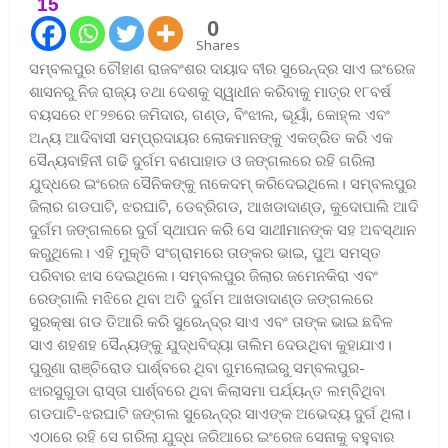
15
0
Shares
ସମ୍ବଲପୁର ଚୌହାଣ ରାଜବଂଶର ଦାୟାଦ ବୀର ସୁରେନ୍ଦ୍ର ସାଏ ଇଂରେଜ
ଶାସନରୁ ନିଜ ରାଜ୍ୟ ତଥା ଦେଶକୁ ସ୍ୱାଧୀନ କରିବାକୁ ମାତ୍ର ୧୮ବର୍ଷ
ବୟସରେ ୧୮୨୭ରେ ଜମିଦାର, ଗଣ୍ଡ, ବିଂଝାଲ, ଭୂୟାଁ, କୋହ୍ଲ ଏବଂ
ଅନ୍ୟ ଆଦିବାସୀ ସମ୍ପ୍ରଦାୟର ଲୋକମାନଙ୍କୁ ଏକତ୍ରିତ କରି ଏକ
ସୈନ୍ୟବାହିନୀ ଗଢି ଦୁର୍ଗମ ବଣପାହାଡ ଓ ଜଙ୍ଗଲରେ ରହି ଗରିଲା
ଯୁଦ୍ଧରେ ଇଂରେଜ ସୈନିକଙ୍କୁ ନାକେଦମ୍‍ କରିଦେଇଥିଲେ। ସମ୍ବଲପୁର
ଜିଲାର ଗଡପାଟି, ଝରଘାଟି, ଡେବ୍ରିଗଡ, ଆଖଡାଦାଣ୍ଡ, କୁଦୋପାଲି ଆଦି
ଦୁର୍ଗମ ଜଙ୍ଗଲରେ ଦୁର୍ଗ ସ୍ଥାପନ କରି ସେ ସାଥୀମାନଙ୍କ ସହ ଅବସ୍ଥାନ
କରୁଥିଲେ। ଏହି ମୁକ୍ତି ସଂଗ୍ରାମରେ ତାଙ୍କର ଭାଇ, ପୁଅ ସମସ୍ତ
ପରିବାର ଝାସ ଦେଇଥିଲେ। ସମ୍ବଲପୁର ଜିଲାର ଜମେନକିରା ଏବଂ
ରେଙ୍ଗାଲି ମଝିରେ ଥିବା ଅତି ଦୁର୍ଗମ ଆଖଡାଦାଣ୍ଡ ଜଙ୍ଗଲରେ
ସୁରକ୍ଷା ଗଡ ତିଆରି କରି ସୁରେନ୍ଦ୍ର ସାଏ ଏବଂ ତାଙ୍କ ଭାଇ ଛବିଳ
ସାଏ ଶହଶହ ସୈନ୍ୟଙ୍କୁ ଯୁଦ୍ଧବିଦ୍ୟା ତାଲିମ ଦେଉଥିବା କୁହାଯାଏ।
ପୁରୁଣା ରାଞ୍ଚିରୋଡ ପାର୍ଶ୍ବରେ ଥିବା ଗୁମଲୋଇରୁ ସମ୍ବଲପୁର-
ଝାରସୁଗୁଡା ରାସ୍ତା ପାର୍ଶ୍ବରେ ଥିବା କିଲାସମା ପର୍ଯ୍ୟନ୍ତ ଲମ୍ବିଥିବା
ଗଡପାଟି-ଝରଘାଟି ଜଙ୍ଗଲ ସୁରେନ୍ଦ୍ର ସାଏଙ୍କ ଅଭେଦ୍ୟ ଦୁର୍ଗ ଥିଲା।
ଏଠାରେ ରହି ସେ ଗରିଲା ଯୁଦ୍ଧ ଜରିଆରେ ଇଂରେଜ ସେନାକୁ ବହୁବାର