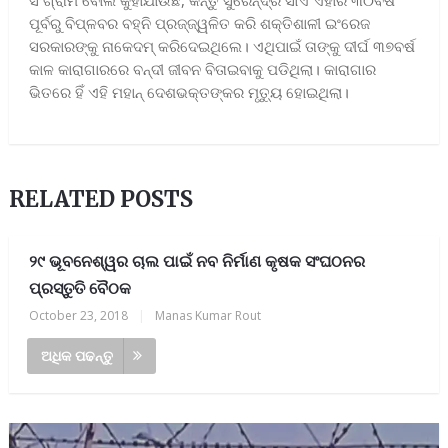
ସଂଗ୍ରାମ ବୋଲି କୁହାଯାଉଛି, କିନ୍ତୁ ସୁରେନ୍ଦ୍ର ସାଏ ଏହାର ୩୦ବର୍ଷ
ପୂର୍ବରୁ ବିପ୍ଳବର ବହ୍ନି ପ୍ରଜ୍ଜ୍ୱଳିତ କରି ଶକ୍ତିଶାଳୀ ଇଂରେଜ
ସରକାରଙ୍କୁ ନାକେଦମ୍‍ କରିଦେଇଥିଲେ। ଏଥିପାଇଁ ତାଙ୍କୁ ଦୀର୍ଘ ୩୭ବର୍ଷ
କାଳ କାରାଗାରରେ ବନ୍ଦୀ ଜୀବନ ବିତାଇବାକୁ ପଡିଥିଲା। କାରାଗାର
ଭିତରେ ହିଁ ଏହି ମହାନ୍‍ ଦେଶଭକ୍ତଙ୍କର ମୃତ୍ୟୁ ହୋଇଥିଲା।
RELATED POSTS
୨୯ ଭୂବନେଶ୍ୱର ଚାଲ ପାଇଁ ନବ ନିର୍ମାଣ କୃଷକ ସଂଘଠନର
ପ୍ରସ୍ତୁତି ବୈଠକ
October 23, 2018
|
Manas Kumar Rout
ଅଧିକ ପଢନ୍ତୁ