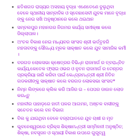
ଛତିଶଗଡ ରାଜ୍ୟର ଅସହାୟ ବୃଦ୍ଧା ଏଣେତେଣେ ବୁଲୁଥିବା
ବେଳେ ସ୍ଥାନୀୟ ସାମ୍ବାଦିକ ଓ ସ୍ବେଛାସେବୀ ଯୁବକ ମାନେ ବୃଦ୍ଧା
ଙ୍କୁ ନେଇ ସଖି ଅନୁଷ୍ଠାନରେ କଲେ ଥଇଥାନ
ସମ୍ବଲପୁର ମହାନଗର ନିଗମର କାର୍ଯ୍ୟ ସମୀକ୍ଷା କଲେ
ଜିଲ୍ଲାପାଳ।
ଅଂଚଳ ବିକାଶ ନେଇ ମାନ୍ୟବର ସାଂସଦ ଶ୍ରୀ ଭର୍ତ୍ତୃହରି
ମହତାବଙ୍କୁ ସୌଜନ୍ୟ ମୂଳକ ସାକ୍ଷାତ କଲେ ଯୁବ ସାମାଜିକ କର୍ମୀ
।
ବରଗଡ ଲୋକସଭା କ୍ଷେତ୍ରର ବିଭିନ୍ନ ରାଜମାର୍ଗ ର ତ୍ବରାନ୍ବିତ
କାର୍ଯ୍ୟ,କେତେକ ଫ୍ଲାଇ ଓଭର ଓ ନୁତନ ରାଜମାର୍ଗ ର ଟେଣ୍ଡର
ପ୍ରକ୍ରିୟା ଜାରି କରିବା ପାଇଁ କେନ୍ଦ୍ରମନ୍ତ୍ରୀ ଶ୍ରୀ ନିତିନ
ଗଡକରୀଙ୍କୁ ସାକ୍ଷାତ କଲେ ବରଗଡ ଲୋକସଭା ସାଂସଦ*
ନିମ୍ନ ଲିଙ୍କରେ କ୍ଲିକ କରି ଆଜିର ଇ – ପେପର ଡାଉନ ଲୋଡ
କରନ୍ତୁ
ମହାବୀର ପାହାଡ଼ରେ ହାତୀ ପଳର ଆଗମନ, ଅଞ୍ଚଳ ବାସୀଙ୍କୁ
ସଚେତନ କଲେ ବନ ବିଭାଗ
ବିଲ କୁ ଯାଇଥିବା ବେଳେ ବଜ୍ରାଘାତରେ ଯୁବ ଚାଷୀ ର ମୃତ
ଭୁବନେଶ୍ୱରରେ ବ୍ରିକ୍ସ ଶିକ୍ଷାମନ୍ତ୍ରୀ ସମ୍ମିଳନୀ ଅନୁଷ୍ଠିତ;
ଶିକ୍ଷା, ନବସୃଜନ ଓ ସ୍ଥାୟୀ ବିକାଶ ଉପରେ ଗୁରୁତ୍ୱ