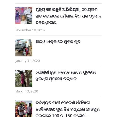
ମୃତ୍ୟୁ ସହ ଲଢୁଛି ଅଭିଲିପ୍ସା, ସହାୟତାର
ହାତ ବଢାଇଲେ ଧର୍ମଶାଳା ବିଧାୟକ ପ୍ରଣବ
ବଳବନ୍ତରାୟ
November 10, 2018
ହାଇୱ।ଧକ୍କାରେ ଯୁବକ ମୃତ
January 31, 2020
ପୋଖରୀ ହୁଡ଼ା କଦମ୍ବ ଗଛରେ ଯୁବତୀର
ଝୁଲନ୍ତା ମୃତଦେହ ଉଦ୍ଧାର
March 13, 2020
ଭବିଷ୍ୟତ ବାଣୀ ଦେଲେଣି ର୍ଧର୍ମଶାଳା
ତହସିଲଦାର: ଦୁଇ ଦିନ ମଧ୍ୟରେ ଯାଜପୁର
ଜିଲ୍ଲାରେ 100 ରୁ 150 କରୋନା...