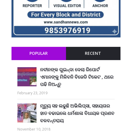
POPULAR
RECENT
ନବୀନଙ୍କ ଗୁଇନ୍ଦା ଦେଲା ରିପୋର୍ଟ
ଏମାନଙ୍କୁ ମିଳିବନି ବିଜେଡି ଟିକେଟ , ଥରେ
ପଢି ନିଅନ୍ତୁ
February 23, 2019
ମୃତ୍ୟୁ ସହ ଲଢୁଛି ଅଭିଲିପ୍ସା, ସହାୟତାର
ହାତ ବଢାଇଲେ ଧର୍ମଶାଳା ବିଧାୟକ ପ୍ରଣବ
ବଳବନ୍ତରାୟ
November 10, 2018