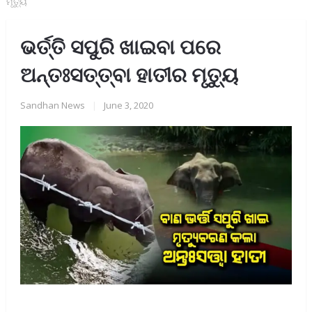
ମୃତ୍ୟୁ
ଭର୍ତ୍ତି ସପୁରି ଖାଇବା ପରେ
ଅନ୍ତଃସତ୍ତ୍ବା ହାତୀର ମୃତ୍ୟୁ
Sandhan News
|
June 3, 2020