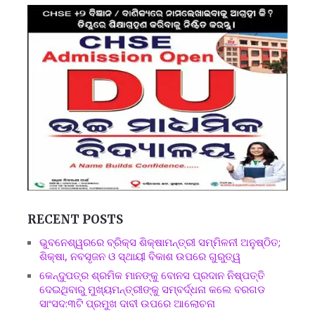
RECENT POSTS
ଭୁବନେଶ୍ୱରରେ ବ୍ରିକ୍ସ ଶିକ୍ଷାମନ୍ତ୍ରୀ ସମ୍ମିଳନୀ ଅନୁଷ୍ଠିତ;
ଶିକ୍ଷା, ନବସୃଜନ ଓ ସ୍ଥାୟୀ ବିକାଶ ଉପରେ ଗୁରୁତ୍ୱ
କେନ୍ଦୁପତ୍ର ଶ୍ରମିକ ମାନଙ୍କୁ ବୋନସ ପ୍ରଦାନ ନିଷ୍ପତ୍ତି
ଦେଇଥିବାରୁ ମୁଖ୍ୟମନ୍ତ୍ରୀଙ୍କୁ ସମ୍ବର୍ଦ୍ଧନା କଲେ ବରଗଡ
ସାଂସଦ:୩ଟି ପ୍ରମୁଖ ଦାବୀ ଉପରେ ଆଲୋଚନା