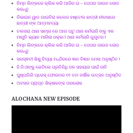
ନିମ୍ନ ଲିଙ୍କରେ କ୍ଲିକ କରି ଆଜିର ଇ – ପେପର ଡାଉନ ଲୋଡ
କରନ୍ତୁ
ଡିଭାଇନ ୱାଡ ଗାଇବିରା କଲେଜ ହଷ୍ଟେଲ ଛାତ୍ରୀ ନୀବାସରେ
ଛାତ୍ରୀ ଙ୍କ ଆତ୍ମହତ୍ୟା
ତଲସରା ଥାନା ସାମ୍ନା ରେ ଆଗ ପଟୁ ଥାନା କର୍ମଚାରି ଙ୍କୁ ଏକ
ମାରୁତି ଭ୍ୟାନ ମାରିଲା ଧକ୍କା l ଥାନା କର୍ମଚାରି ଗୁରୁତର l
ନିମ୍ନ ଲିଙ୍କରେ କ୍ଲିକ କରି ଆଜିର ଇ – ପେପର ଡାଉନ ଲୋଡ
କରନ୍ତୁ
ସରସ୍ଵତୀ ଶିଶୁ ବିଦ୍ୟା ମନ୍ଦିରରେ ଜ୍ଞାନ ବିଜ୍ଞାନ ମେଳା ଅନୁଷ୍ଠିତ !
ବି.ଡି.ଓଙ୍କୁ ଭେଟିଲେ ପ୍ରତିନିଧି ଦଳ ସହାୟତା ପାଇଁ ଦାବି
ପୁଷ୍ପଗିରି ପ୍ରେସ୍ ଫୋରମର ୧୧ ତମ ବାର୍ଷିକ ଉତ୍ସବ ଅନୁଷ୍ଠିତ
ଅବସର ପ୍ରାପ୍ତ ଶିକ୍ଷକଙ୍କ ପରଲୋକ
ALOCHANA NEW EPISODE
Video
Player