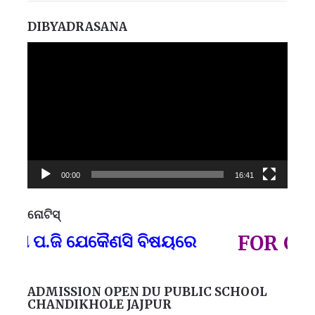
DIBYADRASANA
Video
Player
00:00
16:41
ନୋଟିସ୍
ପ୍
ପ.ଜି ଯେକୈଣସି ବିଷୟରେ
FOR GOVT 
ADMISSION OPEN DU PUBLIC SCHOOL
CHANDIKHOLE JAJPUR