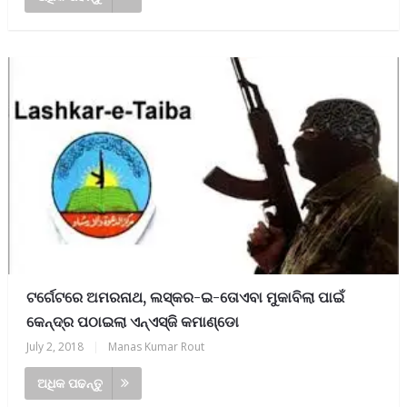
ଟର୍ଗେଟରେ ଅମରନାଥ, ଲସ୍କର-ଇ-ତୋଏବା ମୁକାବିଲା ପାଇଁ
କେନ୍ଦ୍ର ପଠାଇଲା ଏନ୍‌ଏସ୍‌ଜି କମାଣ୍ଡୋ
July 2, 2018
|
Manas Kumar Rout
ଅଧିକ ପଢନ୍ତୁ