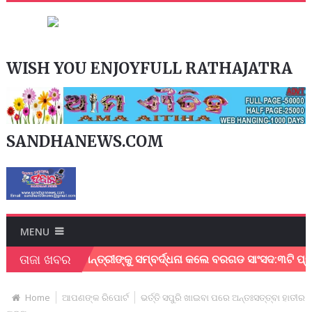
WISH YOU ENJOYFULL RATHAJATRA
SANDHANEWS.COM
MENU
ତାଜା ଖବର
ଥିବାରୁ ମୁଖ୍ୟମନ୍ତ୍ରୀଙ୍କୁ ସମ୍ବର୍ଦ୍ଧନା କଲେ ବରଗଡ ସାଂସଦ:୩ଟି ପ୍ରମୁ
Home
ଆପଣଙ୍କ ରିପୋର୍ଟ
ଭର୍ତ୍ତି ସପୁରି ଖାଇବା ପରେ ଅନ୍ତଃସତ୍ତ୍ବା ହାତୀର