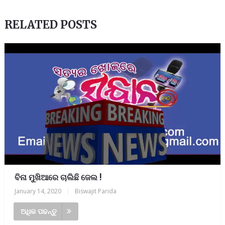
RELATED POSTS
ବିନା ମୁଖିଆରେ ଚାଲିଛି ଜେଲ !
January 14, 2020
|
Biswajit Parida
ଅଧିକ ପଢନ୍ତୁ