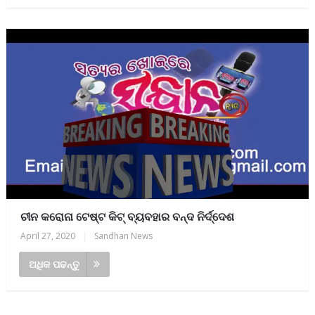
ଚୀନ କରୋନା ଟେଷ୍ଟ କିଟ୍ ବ୍ୟବହାର ବନ୍ଦ ନିର୍ଦ୍ଦେଶ
April 27, 2020
|
Sandhan News
ଅଧିକ ପଢନ୍ତୁ