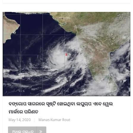
ବଙ୍ଗୋପ ସାଗରରେ ସୃଷ୍ଟି ହୋଇଥିବା ଲଘୁଚାପ ଏବେ ୱେଲ
ମାର୍କରେ ପରିଣତ
May 14, 2020
|
Manas Kumar Rout
ଅଧିକ ପଢନ୍ତୁ