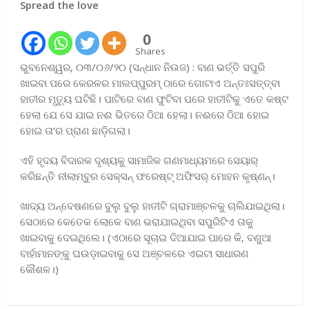
Spread the love
0
Shares
ଭୁବନେଶ୍ୱର, ୦୩/୦୬/୨୦ (ସନ୍ଧାନ ନିଉଜ) : ବାଣ ଭର୍ତ୍ତି ସପୁରି
ଖାଇବା ପରେ କେରଳର ମାଲପ୍ପୁରମ୍‌ ଠାରେ ‌ଗୋଟାଏ ଅନ୍ତଃସତ୍ତ୍ବା
ହାତୀର ମୃତ୍ୟୁ ଘଟିଛି। ପାଟିରେ ବାଣ ଫୁଟିବା ପରେ ହାତୀଟିକୁ ଏତେ କଷ୍ଟ
ହେଲା ଯେ ସେ ଯାଇ ନଈ ଭିତରେ ଠିଆ ହେଲା। ନଈରେ ଠିଆ ହୋଇ
ହୋଇ ତା’ର ପ୍ରାଣ ଛାଡ଼ିଗଲା।
ଏହି ହୃଦୟ ବିଦାରକ ଦୃଶ୍ୟକୁ ସାମାଜିକ ଗଣମାଧ୍ୟମରେ ସେୟାର୍‌
କରିଛନ୍ତି ନୀଲାମ୍ବୁର ସେକ୍‌ସନ୍ ଫରେଷ୍ଟ୍ ଅଫିସର୍ ମୋହନ କୃଷ୍ଣନ୍।
ଖାଦ୍ୟ ଅନ୍ବେଷଣରେ ବୁଲୁ ବୁଲୁ ହାତୀଟି ଗ୍ରାମାଞ୍ଚଳକୁ ଚାଲିଯାଇଥିଲା।
ସେଠାରେ କେତେକ ଲୋକେ ବାଣ ଭରାଯାଇଥିବା ସପୁରିଟିଏ ତାକୁ
ଖାଇବାକୁ ଦେଇଥିଲେ। (ଏଠାରେ ସୂଚାଇ ଦିଆଯାଇ ପାରେ କି, ବଣୁଆ
ବାର୍ହାମାନଙ୍କୁ ଘଉଡ଼ାଇବାକୁ ସେ ଅଞ୍ଚଳରେ ଏଇଟା ସାଧାରଣ
କୌଶଳ।)