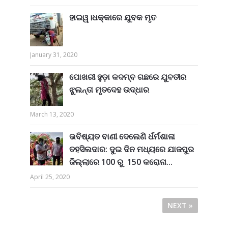
ହାଇୱ।ଧକ୍କାରେ ଯୁବକ ମୃତ
January 31, 2020
ପୋଖରୀ ହୁଡ଼ା କଦମ୍ବ ଗଛରେ ଯୁବତୀର
ଝୁଲନ୍ତା ମୃତଦେହ ଉଦ୍ଧାର
March 13, 2020
ଭବିଷ୍ୟତ ବାଣୀ ଦେଲେଣି ର୍ଧର୍ମଶାଳା
ତହସିଲଦାର: ଦୁଇ ଦିନ ମଧ୍ୟରେ ଯାଜପୁର
ଜିଲ୍ଲାରେ 100 ରୁ 150 କରୋନା...
April 25, 2020
NEXT »