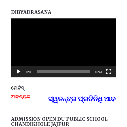
DIBYADRASANA
Video
Player
00:00
16:41
ନୋଟିସ୍
ଶ୍ୟକ
ସ୍ୱତନ୍ତ୍ର ପ୍ରତିନିଧି ଆବଶ୍ୟକ, 
F
ADMISSION OPEN DU PUBLIC SCHOOL
CHANDIKHOLE JAJPUR