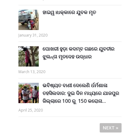
ହାଇୱ।ଧକ୍କାରେ ଯୁବକ ମୃତ
January 31, 2020
ପୋଖରୀ ହୁଡ଼ା କଦମ୍ବ ଗଛରେ ଯୁବତୀର
ଝୁଲନ୍ତା ମୃତଦେହ ଉଦ୍ଧାର
March 13, 2020
ଭବିଷ୍ୟତ ବାଣୀ ଦେଲେଣି ର୍ଧର୍ମଶାଳା
ତହସିଲଦାର: ଦୁଇ ଦିନ ମଧ୍ୟରେ ଯାଜପୁର
ଜିଲ୍ଲାରେ 100 ରୁ 150 କରୋନା...
April 25, 2020
NEXT »