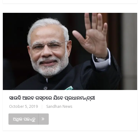
ସାଉଦି ଆରବ ଗସ୍ତରେ ଯିବେ ପ୍ରଧାନମନ୍ତ୍ରୀ
October 5, 2019
|
Sandhan News
ଅଧିକ ପଢନ୍ତୁ