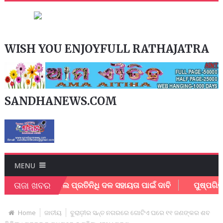
WISH YOU ENJOYFULL RATHAJATRA
SANDHANEWS.COM
MENU
ତାଜା ଖବର
ଓଙ୍କୁ ଭେଟିଲେ ପ୍ରତିନିଧି ଦଳ ସହାୟତା ପାଇଁ ଦାବି
ପୁଷ୍ପଗିରି ପ୍ରେସ୍
Home
ଜାତୀୟ
ବୁରାଡ଼ୀର ସନ୍ତ ନଗରରେ ଗୋଟିଏ ଘରେ ୧୧ ଜଣଙ୍କର ଶବ