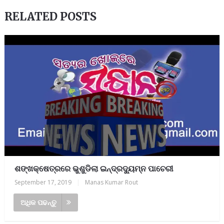
RELATED POSTS
ଶଙ୍ଖକ୍ଷେତ୍ରରେ ଭୁଶୁଡିଲା ଇନ୍ଦ୍ରଦ୍ୟୁମ୍ନ ପାଚେରୀ
September 17, 2019
|
Manas Kumar Rout
ଅଧିକ ପଢନ୍ତୁ