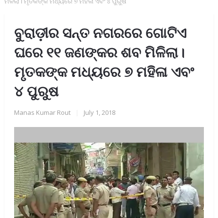
ମିଳିଲା। ମୃତକଙ୍କ ମଧ୍ୟରେ ୭ ମହିଳା ଏବଂ ୪ ପୁରୁଷ
ବୁରାଡ଼ୀର ସନ୍ତ ନଗରରେ ଗୋଟିଏ
ଘରେ ୧୧ ଜଣଙ୍କର ଶବ ମିଳିଲା।
ମୃତକଙ୍କ ମଧ୍ୟରେ ୭ ମହିଳା ଏବଂ
୪ ପୁରୁଷ
Manas Kumar Rout
|
July 1, 2018