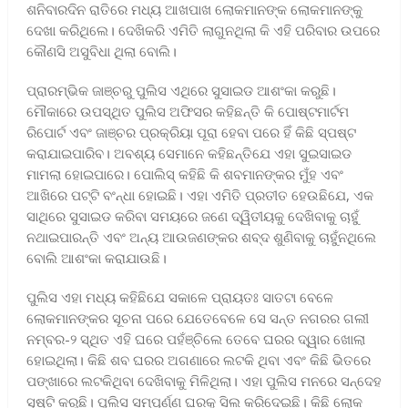
ଶନିବାରଦିନ ରାତିରେ ମଧ୍ୟ ଆଖପାଖ ଲୋକମାନଙ୍କ ଲୋକମାନଙ୍କୁ
ଦେଖା କରିଥିଲେ। ଦେଖିକରି ଏମିତି ଲାଗୁନଥିଲା କି ଏହି ପରିବାର ଉପରେ
କୌଣସି ଅସୁବିଧା ଥିଲା ବୋଲି।
ପ୍ରାରମ୍ଭିକ ଜାଞ୍ଚରୁ ପୁଲିସ ଏଥିରେ ସୁସାଇଡ ଆଶଂକା କରୁଛି।
ମୌକାରେ ଉପସ୍ଥିତ ପୁଲିସ ଅଫିସର କହିଛନ୍ତି କି ପୋଷ୍ଟମାର୍ଟମ
ରିପୋର୍ଟ ଏବଂ ଜାଞ୍ଚର ପ୍ରକ୍ରିୟା ପୂରା ହେବା ପରେ ହିଁ କିଛି ସ୍ପଷ୍ଟ
କରାଯାଇପାରିବ। ଅବଶ୍ୟ ସେମାନେ କହିଛନ୍ତିଯେ ଏହା ସୁଇସାଇଡ
ମାମଲା ହୋଇପାରେ। ପୋଲିସ୍ କହିଛି କି ଶବମାନଙ୍କର ମୁଁହ ଏବଂ
ଆଖିରେ ପଟ୍ଟି ବଂନ୍ଧା ହୋଇଛି। ଏହା ଏମିତି ପ୍ରତୀତ ହେଉଛିଯେ, ଏକ
ସାଥିରେ ସୁସାଇଡ କରିବା ସମୟରେ ଜଣେ ଦ୍ୱିତୀୟକୁ ଦେଖିବାକୁ ଚାହୁଁ
ନଥାଇପାରନ୍ତି ଏବଂ ଅନ୍ୟ ଆଉଜଣଙ୍କର ଶବ୍ଦ ଶୁଣିବାକୁ ଚାହୁଁନଥିଲେ
ବୋଲି ଆଶଂକା କରାଯାଉଛି।
ପୁଲିସ ଏହା ମଧ୍ୟ କହିଛିଯେ ସକାଳେ ପ୍ରାୟତଃ ସାତଟା ବେଳେ
ଲୋକମାନଙ୍କର ସୂଚନା ପରେ ଯେତେବେଳେ ସେ ସନ୍ତ ନଗରର ଗଲୀ
ନମ୍ବର-୨ ସ୍ଥିତ ଏହି ଘରେ ପହଁଞ୍ଚିଲେ ତେବେ ଘରର ଦ୍ୱାର ଖୋଲା
ହୋଇଥିଲା। କିଛି ଶବ ଘରର ଅଗଣାରେ ଲଟକି ଥିବା ଏବଂ କିଛି ଭିତରେ
ପଙ୍ଖାରେ ଲଟକିଥିବା ଦେଖିବାକୁ ମିଳିଥିଲା। ଏହା ପୁଲିସ ମନରେ ସନ୍ଦେହ
ସୃଷ୍ଟି କରୁଛି। ପୁଲିସ ସମ୍ପୂର୍ଣ୍ଣ ଘରକୁ ସିଲ କରିଦେଇଛି। କିଛି ଲୋକ