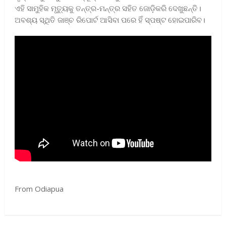
ଏହି ସାମୁହିକ ମୃତ୍ୟୁକୁ ତନ୍ତ୍ର-ମନ୍ତ୍ର ସହିତ ଜୋଡ଼ିକରି ଦେଖୁଛନ୍ତି।
ଅବଶ୍ୟ ସ୍ଥିତି ଜାଞ୍ଚ ରିପୋର୍ଟ ଆସିବା ପରେ ହିଁ ସ୍ପଷ୍ଟ ହୋଇପାରିବ।
From Odiapua