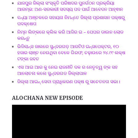
ଯାଜପୁର ଜିଲ୍ଲା ସଂସ୍କୃତି ପରିଷଦର ପୁନର୍ଗଠନ ପ୍ରକ୍ରିୟା
ଆରମ୍ଭ: ଅଣ-ସରକାରୀ ସଦସ୍ୟ ପଦ ପାଇଁ ଆବେଦନ ଆହ୍ଵାନ
ବନ୍ୟା ଅଞ୍ଚଳରେ ସହାୟତା ନିମନ୍ତେ ଜିଲ୍ଲା ପ୍ରଶାସନ ପକ୍ଷରୁ
ପଦକ୍ଷେପ
ନିମ୍ନ ଲିଙ୍କରେ କ୍ଲିକ କରି ଆଜିର ଇ – ପେପର ଡାଉନ ଲୋଡ
କରନ୍ତୁ
ଭିଜିଲାନ୍ସ ଜାଲରେ ସୁନ୍ଦରଗଡ଼ ଆରଟିଓ ଇନ୍ସପେକ୍ଟର, ୧୦
ହଜାର ଲାଞ୍ଚ ନେଉଥିବା ବେଳେ ଗିରଫ; ଚଢ଼ାଉରେ ୨୪.୯୯ ଲକ୍ଷ
ଟଙ୍କା ଜବତ
ଏସ ଆଇ ଆର କୁ ନେଇ ରାଜନୀତି ଦଳ ର ନେତୃତ୍ୱ ଙ୍କ ସହ
ଆଲୋଚନା କଲେ ସୁନ୍ଦରଗଡ ଜିଲ୍ଲାପାଳ
ଜିଲ୍ଲା ଆଇନ୍ ସେବା ପ୍ରାଧିକରଣ ପକ୍ଷ ରୁ ସଚେତନତା ସଭା।
ALOCHANA NEW EPISODE
Video
Player