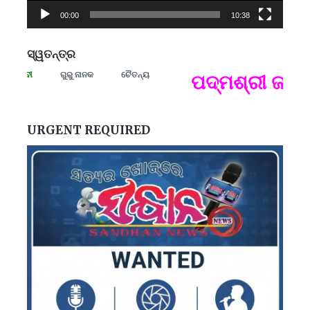
00:00
10:38
ସ୍ୱତନ୍ତ୍ର
ଗୁରୁ ନାନକ
ଚୈତନ୍ୟ
ମନେ
ପଦ୍ମଶ୍ରୀ ଜୟନ୍ତ 
ପ
B
ପ
URGENT REQUIRED