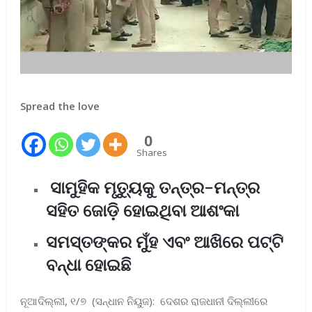
Spread the love
0
Shares
ସାମୁହିକ ମୃତ୍ୟୁକୁ ତନ୍ତ୍ର-ମନ୍ତ୍ର
ସହିତ ଜୋଡ଼ି ହୋଇଥିବା ଆଶଂକା
ସମସ୍ତଙ୍କର ମୁଁହ ଏବଂ ଆଖିରେ ପଟ୍ଟି
ବନ୍ଧା ହୋଇଛି
ନୂଆଦିଲ୍ଲୀ, ୧/୭ (ସନ୍ଧାନ ନିୟୁଜ): ଦେଶର ରାଜଧାନୀ ଦିଲ୍ଲୀରେ