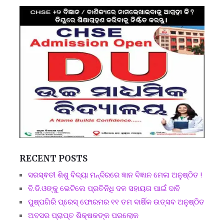
RECENT POSTS
ସରସ୍ଵତୀ ଶିଶୁ ବିଦ୍ୟା ମନ୍ଦିରରେ ଜ୍ଞାନ ବିଜ୍ଞାନ ମେଳା ଅନୁଷ୍ଠିତ !
ବି.ଡି.ଓଙ୍କୁ ଭେଟିଲେ ପ୍ରତିନିଧି ଦଳ ସହାୟତା ପାଇଁ ଦାବି
ପୁଷ୍ପଗିରି ପ୍ରେସ୍ ଫୋରମର ୧୧ ତମ ବାର୍ଷିକ ଉତ୍ସବ ଅନୁଷ୍ଠିତ
ଅବସର ପ୍ରାପ୍ତ ଶିକ୍ଷକଙ୍କ ପରଲୋକ