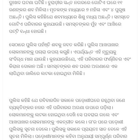
ଦୁଃଖଦ ଘଟଣା ଘଟିଛି। ବୁରାଡ଼ୀର ସନ୍ତ ନଗରରେ ଗୋଟିଏ ଘରେ ୧୧
ଜଣଙ୍କର ଶବ ମିଳିଲା। ମୃତକଙ୍କ ମଧ୍ୟରେ ୭ ମହିଳା ଏବଂ ୪ ପୁରୁଷ
ଅଛନ୍ତି। ପୁଲିସ କହିଛିଯେ ଶବମଧ୍ୟରେ ଶିଶୁ ମଧ୍ୟ ଅଛନ୍ତି। ସମସ୍ତେ
ଗୋଟିଏ ପରିବାରର କୁହାଯାଉଛି। ସମସ୍ତଙ୍କର ମୁଁହ ଏବଂ ଆଖିରେ
ପଟ୍ଟି ବନ୍ଧା ହୋଇଛି।
ସେଠାରେ ପୁଲିସ ପହଁଞ୍ଚି ଶବକୁ ଜବତ କରିଛି। ପୁଲିସ ଆଖପାଖର
ଲୋକମାନଙ୍କୁ ପଚାରା ଉପଚା କରୁଛି। ଏପର୍ଯ୍ୟନ୍ତ ଏହି ମୃତ୍ୟୁକୁ
ସଂଦିଗ୍ଧ ମାନା ଯାଉଛି। କୁହାଯାଉଛିଯେ, ଏହି ପରିବାରର ଫର୍ଣ୍ଣିଚର ଏବଂ
କିରାନା ଦୋକାନ ଅଛି। ସମସ୍ତଙ୍କର ଶବ ଘରର ଅଗଣାରେ ଏକ
ଲାଗିଥିବା ଜାଲିରେ ଲଟକା ହୋଇଥିବା ମିଳିଛି।
ପୁଲିସ କହିଛି ଯେ ରବିବାରଦିନ ସକାଳେ ପଡ଼ୋଶୀଘରେ ରହୁଥିବା ଜଣେ
ବ୍ୟକ୍ତିଙ୍କର ନଜର ଏହି ପରିବାରର ଅଗଣା ଉପରେ ପଡ଼ିଲା।
ଲୋକମାନଙ୍କୁ ଲଟକା ହୋଇଥିବା ଦେଖି ସେ ଘବରାଇ ଗଲେ ଏବଂ
ଆଖପାଖର ଲୋକମାନଙ୍କୁ ଏକତ୍ରୀତ କଲେ। ତା’ର ପରେ ପଡ଼ୋଶୀ
ପୁଲିସକୁ ସୂଚନା ଦେଲେ। ପୁଲିସକୁ ସକାଳେ ପ୍ରାୟତଃ ସାତ ବେଳେ ଏହି
ସୂଚନା ମିଳିଲା। ପଡ଼ୋଶୀମାନଙ୍କ କହିବା ଅନୁଯାୟୀ ସମ୍ପୂର୍ଣ୍ଣ ପରିବାର