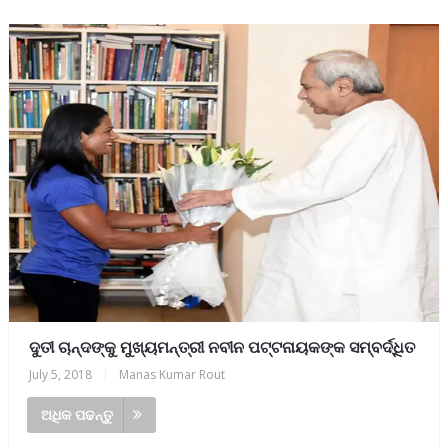
ଦୁତୀ ଚାନ୍ଦଙ୍କୁ ମୁଖ୍ୟମନ୍ତ୍ରୀ ନବୀନ ପଟ୍ଟନାୟକଙ୍କ ସମ୍ବର୍ଦ୍ଧିତ
July 5, 2018
|
Manas Kumar Rout
ଅଧିକ ପଢନ୍ତୁ