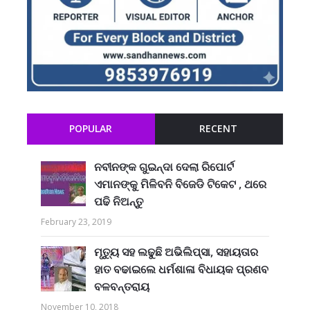
POPULAR
RECENT
ନବୀନଙ୍କ ଗୁଇନ୍ଦା ଦେଲା ରିପୋର୍ଟ
ଏମାନଙ୍କୁ ମିଳିବନି ବିଜେଡି ଟିକେଟ , ଥରେ
ପଢି ନିଅନ୍ତୁ
February 23, 2019
ମୃତ୍ୟୁ ସହ ଲଢୁଛି ଅଭିଲିପ୍ସା, ସହାୟତାର
ହାତ ବଢାଇଲେ ଧର୍ମଶାଳା ବିଧାୟକ ପ୍ରଣବ
ବଳବନ୍ତରାୟ
November 10, 2018