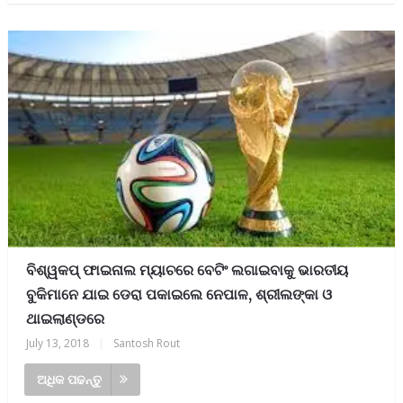
ବିଶ୍ୱକପ୍‌ ଫାଇନାଲ ମ୍ୟାଚରେ ବେଟିଂ ଲଗାଇବାକୁ ଭାରତୀୟ
ବୁକିମାନେ ଯାଇ ଡେରା ପକାଇଲେ ନେପାଳ, ଶ୍ରୀଲଙ୍କା ଓ
ଥାଇଲାଣ୍ଡରେ
July 13, 2018
|
Santosh Rout
ଅଧିକ ପଢନ୍ତୁ