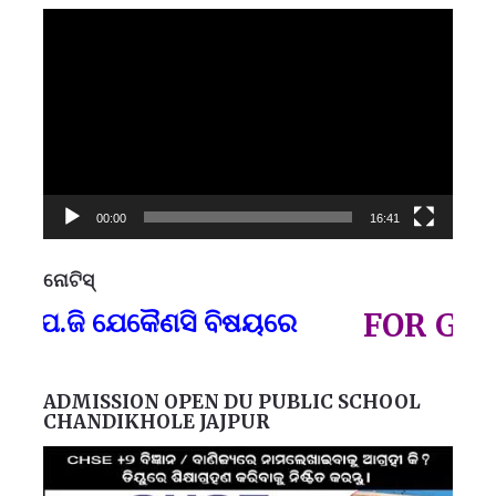
Video
Player
00:00
16:41
ନୋଟିସ୍
ପ୍
.ଜି ଯେକୈଣସି ବିଷୟରେ
FOR GOVT A
ADMISSION OPEN DU PUBLIC SCHOOL
CHANDIKHOLE JAJPUR