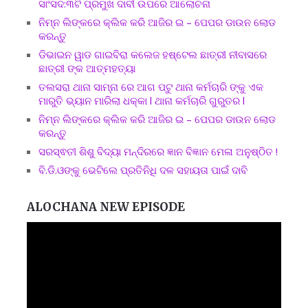
ସାଂସଦ:୩ଟି ପ୍ରମୁଖ ଦାବୀ ଉପରେ ଆଲୋଚନା
ନିମ୍ନ ଲିଙ୍କରେ କ୍ଲିକ କରି ଆଜିର ଇ – ପେପର ଡାଉନ ଲୋଡ
କରନ୍ତୁ
ଡିଭାଇନ ୱାଡ ଗାଇବିରା କଲେଜ ହଷ୍ଟେଲ ଛାତ୍ରୀ ନୀବାସରେ
ଛାତ୍ରୀ ଙ୍କ ଆତ୍ମହତ୍ୟା
ତଲସରା ଥାନା ସାମ୍ନା ରେ ଆଗ ପଟୁ ଥାନା କର୍ମଚାରି ଙ୍କୁ ଏକ
ମାରୁତି ଭ୍ୟାନ ମାରିଲା ଧକ୍କା l ଥାନା କର୍ମଚାରି ଗୁରୁତର l
ନିମ୍ନ ଲିଙ୍କରେ କ୍ଲିକ କରି ଆଜିର ଇ – ପେପର ଡାଉନ ଲୋଡ
କରନ୍ତୁ
ସରସ୍ଵତୀ ଶିଶୁ ବିଦ୍ୟା ମନ୍ଦିରରେ ଜ୍ଞାନ ବିଜ୍ଞାନ ମେଳା ଅନୁଷ୍ଠିତ !
ବି.ଡି.ଓଙ୍କୁ ଭେଟିଲେ ପ୍ରତିନିଧି ଦଳ ସହାୟତା ପାଇଁ ଦାବି
ALOCHANA NEW EPISODE
Video
Player