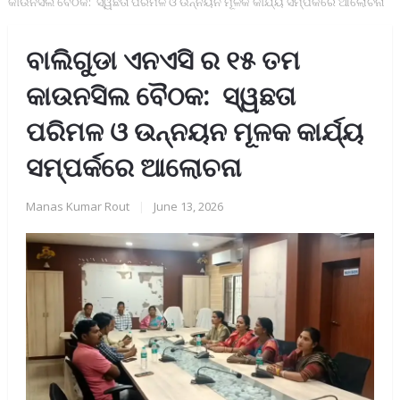
କାଉନସିଲ ବୈଠକ: ସ୍ୱଛତା ପରିମଳ ଓ ଉନ୍ନୟନ ମୂଳକ କାର୍ଯ୍ୟ ସମ୍ପର୍କରେ ଆଲୋଚନା
ବାଲିଗୁଡା ଏନଏସି ର ୧୫ ତମ
କାଉନସିଲ ବୈଠକ: ସ୍ୱଛତା
ପରିମଳ ଓ ଉନ୍ନୟନ ମୂଳକ କାର୍ଯ୍ୟ
ସମ୍ପର୍କରେ ଆଲୋଚନା
Manas Kumar Rout
|
June 13, 2026