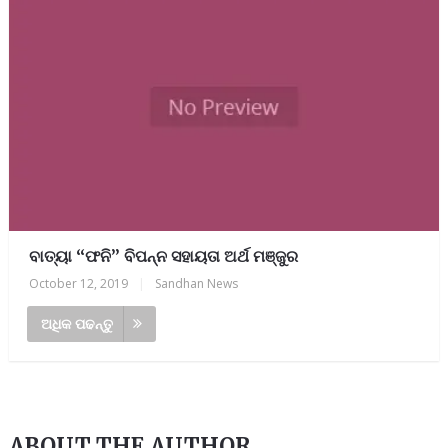
ବାତ୍ୟା ‘‘ଫନି’’ ବିପନ୍ନ ସହାୟତା ଅର୍ଥ ମଞ୍ଜୁର
October 12, 2019
|
Sandhan News
ଅଧିକ ପଢନ୍ତୁ
ABOUT THE AUTHOR