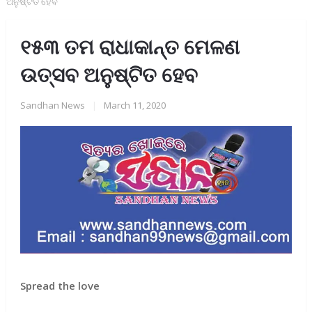
ଅନୁଷ୍ଟିତ ହେବ
୧୫୩ ତମ ରାଧାକାନ୍ତ ମେଳଣ
ଉତ୍ସବ ଅନୁଷ୍ଟିତ ହେବ
Sandhan News
|
March 11, 2020
Spread the love