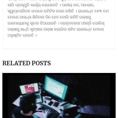
ଲାଗି ପ୍ରସ୍ଥୁତି କାର୍ଯ୍ୟ କରାଯାଉଚି । ପାନୀୟ ଜଳ, ଆଲୋକ,
ସ୍ୱଚ୍ଛପରିମଳ ଉପରେ କମିଟିର ନଜର ରଖିଚି । ରାଧାକାନ୍ତ ୧୫୩ ତମ
ମେଳଣ ଆସନ୍ତା ଶିନିବାର ଦିନ ହେବ ବୋଲି କମିଟି ପକ୍ଷରୁ
ଗଣମାଧ୍ୟମକୁ ସୂଚନା ଦିଆଯାଇଚି । ବ୍ରହ୍ମବରଦା ଫାଣ୍ଡି ପୋଲିସ୍
ପକ୍ଷରୁ ଶାନ୍ତି ଶୃଙ୍ଖଳା ରକ୍ଷା କରାଯିବା ସହିତ ରାଧାକାନ୍ତ ମେଳଣ
ଅନୁଷ୍ଟିତ ହେଉଚି ।
RELATED POSTS