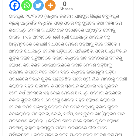
0
Shares
ଯାଜପୁର, ୧୧/୩/୨୦ (ସନ୍ଧାନ ନିଉଜ) : ଯାଜପୁର ଜିଲ୍ଲା ରସୁଲପୁର
ବ୍ଲକ୍ ଅନ୍ତର୍ଗତ ବନ୍ଧଡିହ ପଞ୍ଚାୟତର ବହୁ ପୁରାତନ ତଥା ୧୫୩ ତମ
ରାଧାକାନ୍ତ ମେଳଣ ବନ୍ଧଡିହ ହାଟ ପରିଶରରେ ଅନୁଷ୍ଟିତ ହେବାକୁ
ଯାଉଚି । ଏହି ଅବସରରେ ଶ୍ରୀ ଶ୍ରୀ ରାଧାକାନ୍ତ ଥାନପତି ବହୁ
ଆଡ଼ମ୍ବରରେ ରୋଷଣୀ ମଧ୍ୟରେ ମେଳଣ ପଡ଼ିଆକୁ ବିଜେ କରିବେ ।
ଥାନପତି ରାଧାକାନ୍ତ ମେଳଣ ପଡ଼ିଆରେ ପହଁଞ୍ଚôବା ପରେ ଅନ୍ୟ ବିଭାନ
ଗୁଡ଼ିକ ବିରାଟ ପଟୁଆରରେ ବାହାରି ବନ୍ଧଡିହ ହାଟ ନହନଙ୍ଗରା ନିକଟରୁ
ରୋଷଣି କରି ବିରାଟ ଶୋଭାଯାତ୍ରାରେ ବାହାରି ମେଳଣ ପଡ଼ିଆକୁ
ଚାରମାଳ ଉପରେ ବିଜେ କରିବା ସହିତ ବନ୍ଧଡିହ ହାଇସ୍କୁଲ ପଡ଼ିଆ
ପରିଶରରେ ବିଭାନ ଗୁଡ଼ିକ ପହଁଞ୍ଚôବା ପରେ ଶ୍ରୀ ଜୀଉ ମାନଙ୍କୁ ବରଣୀ
କରାଯିବା ସହିତ ଚାରମାଳ ଉପରେ ସ୍ଥାପନ କରାଯାାଇ ଏହି ପୁରାତନ
୧୫୩ ବର୍ଷ ଅବସରେ ଏହି ଦୋଳ ମେଳଣ ଆସନ୍ତା ଶନିବାର ରାତ୍ରରେ
ବିଭାନ ଗୁଡ଼ିକ ଜୀଉ ମାନେ ଫଗୁ ଖେଳିବା ସହିତ ରୋଷଣି କରାଯାଇ
ମେଳଣ କମିଟି ପକ୍ଷରୁ ରବିବାର ଦିନ କମିଟି ପକ୍ଷରୁ ବିଭାନ ଗୁଡ଼ିକ
ବିଦାକରାଯିବା ମିନାବଜାର, ଦୋଳି, ସର୍କସ, ସାଂସ୍କୃତିକ କାର୍ଯ୍ୟକ୍ରମ ମାନ
ପରିବେଶଣ କରାଯିବା । କିର୍ତ୍ତନ ତାଳେ ତାଳେ ବିଭାନ ଗୁଡ଼ିକ ରୋଷଣି
ପଡ଼ିଆରୁ ବାହାରି ହାଇସ୍କୁଲ ପଡ଼ିଆ ପରିଶରରେ ଜୀଉ ମାନେ
ପହଁଞ୍ଚôବେ । କମିଟି ପକ୍ଷରୁ ସରସ ସୁନ୍ଦର ଦୋଳ ମେଳଣ କରାଯିବା