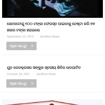
ଜୋମାଟୋରୁ ୧୦୦ ଟଙ୍କା ଫେରସ୍ତ ପାଇବାକୁ ଚେଷ୍ଟା କରି ୭୭
ହଜାର ଟଙ୍କା ହରାଇଲେ
September 23, 2019
|
Sandhan News
ଅଧିକ ପଢନ୍ତୁ
ଯୁବ ରେଡକ୍ରସର ସଙ୍କୁଳ ସ୍ତରୀୟ ଶିବିର ଉଦଘାଟିତ
October 26, 2021
|
Sandhan News
ଅଧିକ ପଢନ୍ତୁ