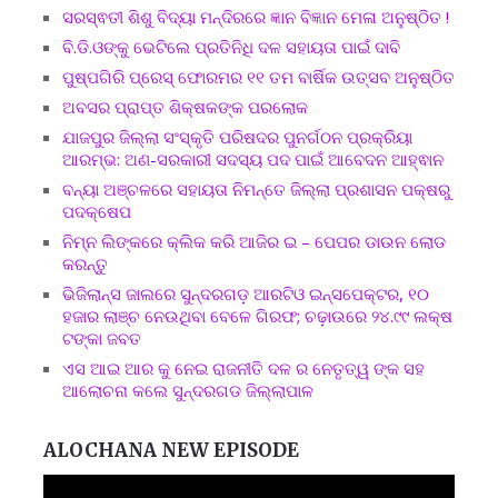
ସରସ୍ଵତୀ ଶିଶୁ ବିଦ୍ୟା ମନ୍ଦିରରେ ଜ୍ଞାନ ବିଜ୍ଞାନ ମେଳା ଅନୁଷ୍ଠିତ !
ବି.ଡି.ଓଙ୍କୁ ଭେଟିଲେ ପ୍ରତିନିଧି ଦଳ ସହାୟତା ପାଇଁ ଦାବି
ପୁଷ୍ପଗିରି ପ୍ରେସ୍ ଫୋରମର ୧୧ ତମ ବାର୍ଷିକ ଉତ୍ସବ ଅନୁଷ୍ଠିତ
ଅବସର ପ୍ରାପ୍ତ ଶିକ୍ଷକଙ୍କ ପରଲୋକ
ଯାଜପୁର ଜିଲ୍ଲା ସଂସ୍କୃତି ପରିଷଦର ପୁନର୍ଗଠନ ପ୍ରକ୍ରିୟା
ଆରମ୍ଭ: ଅଣ-ସରକାରୀ ସଦସ୍ୟ ପଦ ପାଇଁ ଆବେଦନ ଆହ୍ଵାନ
ବନ୍ୟା ଅଞ୍ଚଳରେ ସହାୟତା ନିମନ୍ତେ ଜିଲ୍ଲା ପ୍ରଶାସନ ପକ୍ଷରୁ
ପଦକ୍ଷେପ
ନିମ୍ନ ଲିଙ୍କରେ କ୍ଲିକ କରି ଆଜିର ଇ – ପେପର ଡାଉନ ଲୋଡ
କରନ୍ତୁ
ଭିଜିଲାନ୍ସ ଜାଲରେ ସୁନ୍ଦରଗଡ଼ ଆରଟିଓ ଇନ୍ସପେକ୍ଟର, ୧୦
ହଜାର ଲାଞ୍ଚ ନେଉଥିବା ବେଳେ ଗିରଫ; ଚଢ଼ାଉରେ ୨୪.୯୯ ଲକ୍ଷ
ଟଙ୍କା ଜବତ
ଏସ ଆଇ ଆର କୁ ନେଇ ରାଜନୀତି ଦଳ ର ନେତୃତ୍ୱ ଙ୍କ ସହ
ଆଲୋଚନା କଲେ ସୁନ୍ଦରଗଡ ଜିଲ୍ଲାପାଳ
ALOCHANA NEW EPISODE
Video