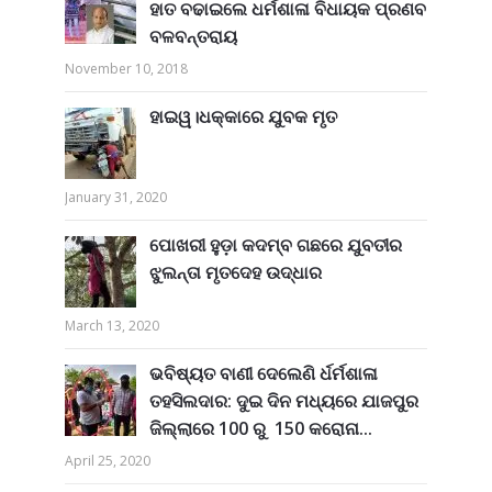
ହାତ ବଢାଇଲେ ଧର୍ମଶାଳା ବିଧାୟକ ପ୍ରଣବ
ବଳବନ୍ତରାୟ
November 10, 2018
ହାଇୱ।ଧକ୍କାରେ ଯୁବକ ମୃତ
January 31, 2020
ପୋଖରୀ ହୁଡ଼ା କଦମ୍ବ ଗଛରେ ଯୁବତୀର
ଝୁଲନ୍ତା ମୃତଦେହ ଉଦ୍ଧାର
March 13, 2020
ଭବିଷ୍ୟତ ବାଣୀ ଦେଲେଣି ର୍ଧର୍ମଶାଳା
ତହସିଲଦାର: ଦୁଇ ଦିନ ମଧ୍ୟରେ ଯାଜପୁର
ଜିଲ୍ଲାରେ 100 ରୁ 150 କରୋନା...
April 25, 2020