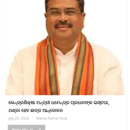
କେନ୍ଦ୍ରଶିକ୍ଷା ମନ୍ତ୍ରୀ ଧମେନ୍ଦ୍ର ପ୍ରଧାନଙ୍କ ଇସ୍ତପା,
ଥଣ୍ଡା ହେବ ଛାତ୍ର ଆନ୍ଦୋଳନ
July 25, 2026
|
Manas Kumar Rout
ଅଧିକ ପଢନ୍ତୁ