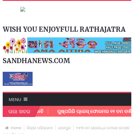
WISH YOU ENJOYFULL RATHAJATRA
SANDHANEWS.COM
MENU
ତାଜା ଖବର
ସହାୟତା ପାଇଁ ଦାବି
ପୁଷ୍ପଗିରି ପ୍ରେସ୍ ଫୋରମର ୧୧ ତମ ବାର୍ଷିକ ଉତ୍
Home
ଜିଲ୍ଲା ପରିକ୍ରମା
ଯାଜପୁର
୧୫୩ ତମ ରାଧାକାନ୍ତ ମେଳଣ ଉତ୍ସବ