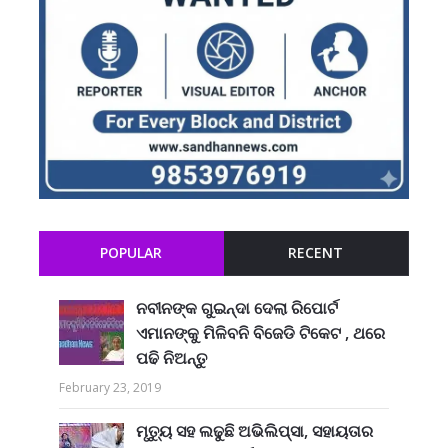
POPULAR
RECENT
ନବୀନଙ୍କ ଗୁଇନ୍ଦା ଦେଲା ରିପୋର୍ଟ
ଏମାନଙ୍କୁ ମିଳିବନି ବିଜେଡି ଟିକେଟ , ଥରେ
ପଢି ନିଅନ୍ତୁ
February 23, 2019
ମୃତ୍ୟୁ ସହ ଲଢୁଛି ଅଭିଲିପ୍ସା, ସହାୟତାର