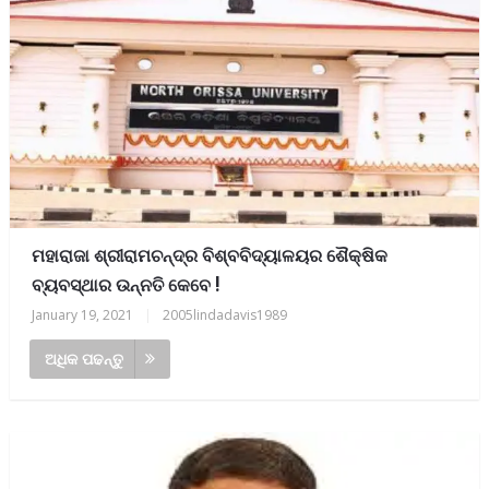
ମହାରାଜା ଶ୍ରୀରାମଚନ୍ଦ୍ର ବିଶ୍ବବିଦ୍ୟାଳୟର ଶୈକ୍ଷିକ
ବ୍ୟବସ୍ଥାର ଉନ୍ନତି କେବେ !
January 19, 2021
|
2005lindadavis1989
ଅଧିକ ପଢନ୍ତୁ