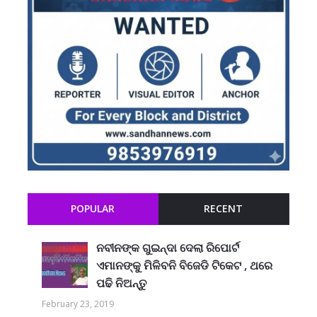
POPULAR
RECENT
ନବୀନଙ୍କ ଗୁଇନ୍ଦା ଦେଲା ରିପୋର୍ଟ
ଏମାନଙ୍କୁ ମିଳିବନି ବିଜେଡି ଟିକେଟ , ଥରେ
ପଢି ନିଅନ୍ତୁ
February 23, 2019