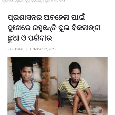
ଦୁଃଖରେ ରହୁଛନ୍ତି ଦୁଇ ବିକଳାଙ୍ଗ ଛୁଆ ଓ ପରିବାର
ପ୍ରଶାସନର ଅବହେଳା ପାଇଁ
ଦୁଃଖରେ ରହୁଛନ୍ତି ଦୁଇ ବିକଳାଙ୍ଗ
ଛୁଆ ଓ ପରିବାର
Raju Patel
|
October 22, 2025