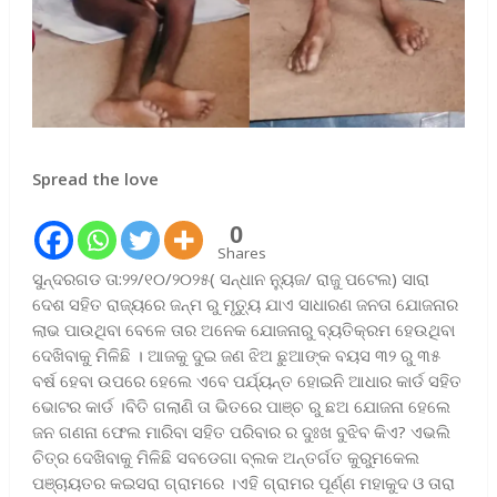
Spread the love
0
Shares
ସୁନ୍ଦରଗଡ ତା:୨୨/୧୦/୨୦୨୫( ସନ୍ଧାନ ନ୍ୟୁଜ/ ରାଜୁ ପଟେଲ) ସାରା
ଦେଶ ସହିତ ରାଜ୍ୟରେ ଜନ୍ମ ରୁ ମୃତ୍ୟୁ ଯାଏ ସାଧାରଣ ଜନତା ଯୋଜନାର
ଲାଭ ପାଉଥିବା ବେଳେ ତାର ଅନେକ ଯୋଜନାରୁ ବ୍ୟତିକ୍ରମ ହେଉଥିବା
ଦେଖିବାକୁ ମିଳିଛି । ଆଜକୁ ଦୁଇ ଜଣ ଝିଅ ଛୁଆଙ୍କ ବୟସ ୩୨ ରୁ ୩୫
ବର୍ଷ ହେବା ଉପରେ ହେଲେ ଏବେ ପର୍ଯ୍ୟନ୍ତ ହୋଇନି ଆଧାର କାର୍ଡ ସହିତ
ଭୋଟର କାର୍ଡ ।ବିତି ଗଲାଣି ତା ଭିତରେ ପାଞ୍ଚ ରୁ ଛଅ ଯୋଜନା ହେଲେ
ଜନ ଗଣନା ଫେଲ ମାରିବା ସହିତ ପରିବାର ର ଦୁଃଖ ବୁଝିବ କିଏ? ଏଭଲି
ଚିତ୍ର ଦେଖିବାକୁ ମିଳିଛି ସବଡେଗା ବ୍ଲକ ଅନ୍ତର୍ଗତ କୁରୁମକେଲ
ପଞ୍ଚାୟତର କଇସରା ଗ୍ରାମରେ ।ଏହି ଗ୍ରାମର ପୂର୍ଣ୍ଣ ମହାକୁଦ ଓ ତାରା