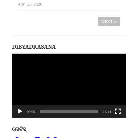
April 25, 2020
NEXT »
DIBYADRASANA
Video
Player
00:00
16:41
ନୋଟିସ୍