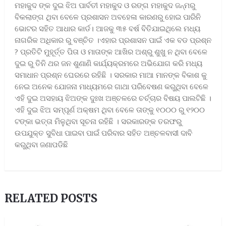
ମହାକୁଦ ଙ୍କ ଦୁଇ ଝିଅ ପାର୍ବତୀ ମହାକୁଦ ଓ ରଙ୍ଗ ମହାକୁଦ ଜନ୍ମରୁ
ବିକଲାଙ୍ଗ ଥିବା ବେଳେ ପ୍ରଶାସନ ଅବହେଳା କାରଣରୁ ହୋଇ ପାରିନି
ଭୋଟର ସହିତ ଆଧାର କାର୍ଡ। ଆଜକୁ ୩୫ ବର୍ଷ ବିତିଯାଇଥିଲେ ମଧ୍ୟ
ନାଗରିକ ଅଧିକାର ରୁ ବଞ୍ଚିତ ।ଏହାର ପ୍ରଶାସନ ପାଇଁ ଏକ ବଡ ପ୍ରଶ୍ନ
? ପ୍ରତିଟି ମୁହୂର୍ତ୍ତ ପିତା ଓ ମାତାଙ୍କ ଆଖିର ଅଶ୍ରୁ ଶୁଖୁ ନ ଥିବା ବେଳେ
ଦୁଇ ରୁ ତିନି ଥର ଜନ ଶୁଣାଣି କାର୍ଯ୍ୟକ୍ରମରେ ଅଭିଯୋଗ କରି ମଧ୍ୟ
ସମାଧାନ ପ୍ରଶ୍ନ ଘେରରେ ରହିଛି । ସରକାର ମାଆ ମାନଙ୍କ ବିକାଶ କୁ
ନେଇ ଅନେକ ଯୋଜନା ମାଧ୍ୟମରେ ଗାଥା ପରିବେଷଣ କରୁଥିବା ବେଳେ
ଏହି ଦୁଇ ଅସହାୟ ଝିଅଙ୍କ ଦୁଃଖ ଅଞ୍ଚଳରେ ଚର୍ଚ୍ଚାର ବିଷୟ ପାଲଟିଛି ।
ଏହି ଦୁଇ ଝିଅ ସମ୍ପୂର୍ଣ ଅକ୍ଷମ ଥିବା ବେଳେ ତାଙ୍କୁ ୧୦୦୦ ରୁ ୧୨୦୦
ଟଙ୍କା ଭତ୍ତା ମିଳୁଥିବା ସୂଚନା ରହିଛି । ସରକାରଙ୍କ ତରଫରୁ
ଉପଯୁକ୍ତ ସୁବିଧା ପାଇବା ପାଇଁ ପରିବାର ସହିତ ଅଞ୍ଚଳବାସୀ ଦାବି
କରୁଥିବା ଜଣାପଡିଛି
RELATED POSTS