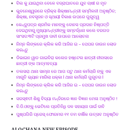
ବିଲ କୁ ଯାଇଥିବା ବେଳେ ବଜ୍ରାଘାତରେ ଯୁବ ଚାଷୀ ର ମୃତ
ଭୁବନେଶ୍ୱରରେ ବ୍ରିକ୍ସ ଶିକ୍ଷାମନ୍ତ୍ରୀ ସମ୍ମିଳନୀ ଅନୁଷ୍ଠିତ;
ଶିକ୍ଷା, ନବସୃଜନ ଓ ସ୍ଥାୟୀ ବିକାଶ ଉପରେ ଗୁରୁତ୍ୱ
କେନ୍ଦୁପତ୍ର ଶ୍ରମିକ ମାନଙ୍କୁ ବୋନସ ପ୍ରଦାନ ନିଷ୍ପତ୍ତି
ଦେଇଥିବାରୁ ମୁଖ୍ୟମନ୍ତ୍ରୀଙ୍କୁ ସମ୍ବର୍ଦ୍ଧନା କଲେ ବରଗଡ
ସାଂସଦ:୩ଟି ପ୍ରମୁଖ ଦାବୀ ଉପରେ ଆଲୋଚନା
ନିମ୍ନ ଲିଙ୍କରେ କ୍ଲିକ କରି ଆଜିର ଇ – ପେପର ଡାଉନ ଲୋଡ
କରନ୍ତୁ
ଡିଭାଇନ ୱାଡ ଗାଇବିରା କଲେଜ ହଷ୍ଟେଲ ଛାତ୍ରୀ ନୀବାସରେ
ଛାତ୍ରୀ ଙ୍କ ଆତ୍ମହତ୍ୟା
ତଲସରା ଥାନା ସାମ୍ନା ରେ ଆଗ ପଟୁ ଥାନା କର୍ମଚାରି ଙ୍କୁ ଏକ
ମାରୁତି ଭ୍ୟାନ ମାରିଲା ଧକ୍କା l ଥାନା କର୍ମଚାରି ଗୁରୁତର l
ନିମ୍ନ ଲିଙ୍କରେ କ୍ଲିକ କରି ଆଜିର ଇ – ପେପର ଡାଉନ ଲୋଡ
କରନ୍ତୁ
ସରସ୍ଵତୀ ଶିଶୁ ବିଦ୍ୟା ମନ୍ଦିରରେ ଜ୍ଞାନ ବିଜ୍ଞାନ ମେଳା ଅନୁଷ୍ଠିତ !
ବି.ଡି.ଓଙ୍କୁ ଭେଟିଲେ ପ୍ରତିନିଧି ଦଳ ସହାୟତା ପାଇଁ ଦାବି
ପୁଷ୍ପଗିରି ପ୍ରେସ୍ ଫୋରମର ୧୧ ତମ ବାର୍ଷିକ ଉତ୍ସବ ଅନୁଷ୍ଠିତ
ALOCHANA NEW EPISODE