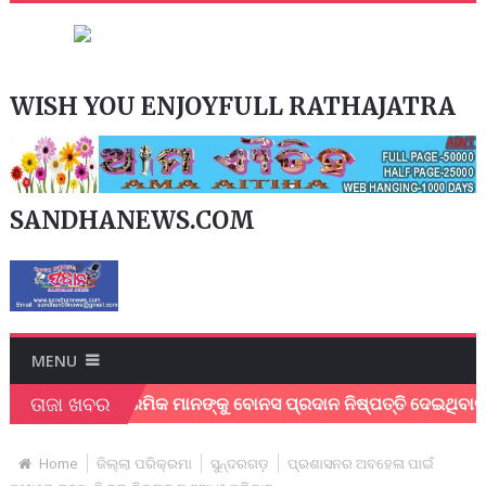
WISH YOU ENJOYFULL RATHAJATRA
SANDHANEWS.COM
MENU
ତାଜା ଖବର
େନ୍ଦୁପତ୍ର ଶ୍ରମିକ ମାନଙ୍କୁ ବୋନସ ପ୍ରଦାନ ନିଷ୍ପତ୍ତି ଦେଇଥିବାରୁ ମୁଖ
Home
ଜିଲ୍ଲା ପରିକ୍ରମା
ସୁନ୍ଦରଗଡ଼
ପ୍ରଶାସନର ଅବହେଳା ପାଇଁ