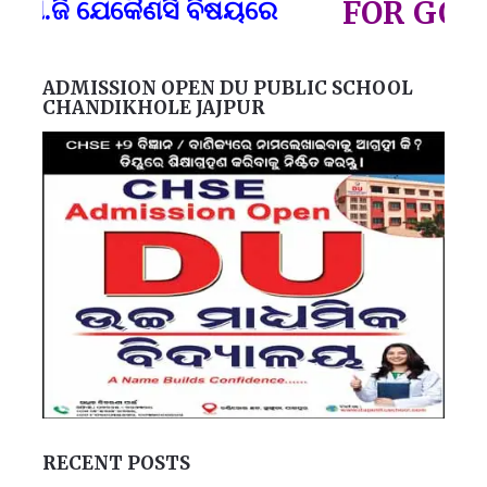
ପ୍
ଜି ଯେକୈଣସି ବିଷୟରେ
FOR GOVT AN
ADMISSION OPEN DU PUBLIC SCHOOL
CHANDIKHOLE JAJPUR
RECENT POSTS