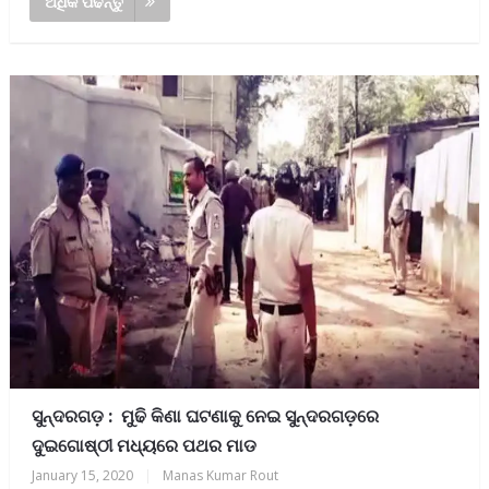
ଅଧିକ ପଢନ୍ତୁ
ସୁନ୍ଦରଗଡ଼ : ମୁଢି କିଣା ଘଟଣାକୁ ନେଇ ସୁନ୍ଦରଗଡ଼ରେ
ଦୁଇଗୋଷ୍ଠୀ ମଧ୍ୟରେ ପଥର ମାଡ
January 15, 2020
|
Manas Kumar Rout