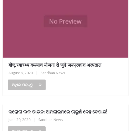
बीजू स्वास्थ्य कल्याण योजना से जुड़े जयप्रकाश अस्पताल
August 6, 2020
|
Sandhan News
ଅଧିକ ପଢନ୍ତୁ
କରୋନା ଲକ ଡାଉନ: ଅନଲାଇନରେ ଚାଲୁଛି ଦେହ ବେପାର!
June 20, 2020
|
Sandhan News