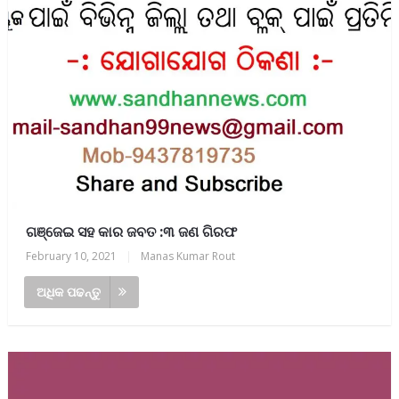
ଗଞ୍ଜେଇ ସହ କାର ଜବତ :୩ ଜଣ ଗିରଫ
February 10, 2021
|
Manas Kumar Rout
ଅଧିକ ପଢନ୍ତୁ