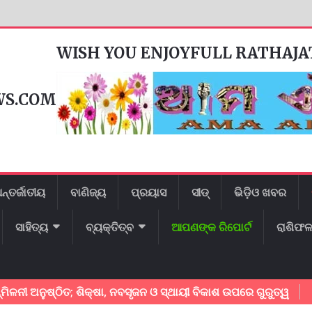
WISH YOU ENJOYFULL RATHAJ
WS.COM
ନ୍ତର୍ଜାତୀୟ
ବାଣିଜ୍ୟ
ପ୍ରୟାସ
ସୀଡ୍
ଭିଡ଼ିଓ ଖବର
ସାହିତ୍ୟ
ବ୍ୟକ୍ତିତ୍ବ
ଆପଣଙ୍କ ରିପୋର୍ଟ
ରାଶିଫ
ନୁଷ୍ଠିତ; ଶିକ୍ଷା, ନବସୃଜନ ଓ ସ୍ଥାୟୀ ବିକାଶ ଉପରେ ଗୁରୁତ୍ୱ
କେନ୍ଦ