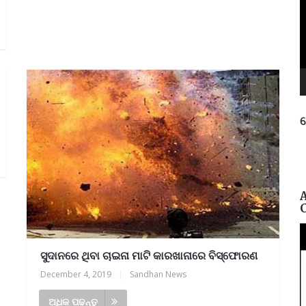
ନ
ପ
ସୁଦାନରେ ଥିବା ଚାଇନା ମାଟି କାରଖାନାରେ ବିସ୍ଫୋରଣ
December 4, 2019
|
Sandhan News
ଅଧିକ ପଢନ୍ତୁ