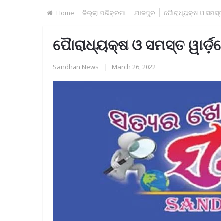
Home
ଜିଲ୍ଲା ପରିକ୍ରମା
ଯାଜପୁର
ପୈାରାଧ୍ୟକ୍ଷ ଓ ସମସ୍ତ 
ପୈାରାଧ୍ୟକ୍ଷ ଓ ସମସ୍ତ ୱାର୍ଡ଼ରେ
Sandhan News
|
March 26, 2022