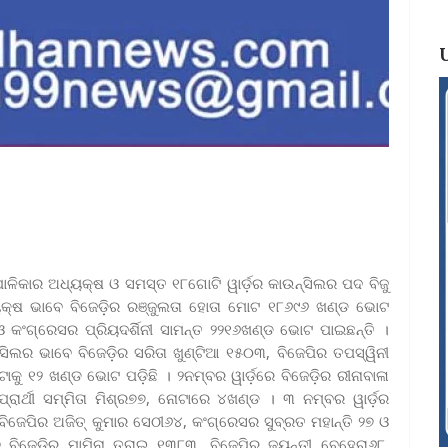
ାଳିକାର ଅଧ୍ୟକ୍ଷ ଓ ସମସ୍ତ ୧୮ଗୋଟି ୱାର୍ଡ଼ର କାଉନ୍ସିଲର ପଦ ବିଜୁ
ଧ୍ୟକ୍ଷ ଭାବେ ବିଜେଡ଼ିର ରଞ୍ଜୁଲତା ହୋତା ମୋଟ ୧୮୬୯୬ ଖଣ୍ଡ ଭୋଟ
 କଂଗ୍ରେସର ପ୍ରିୟଦର୍ଶିନୀ ସାମନ୍ତ ୨୨୧୬ଖଣ୍ଡ ଭୋଟ ପାଇଛନ୍ତି ।
ସିଲର ଭାବେ ବିଜେଡ଼ିର ସରିତା ଖୁଣ୍ଟିଆ ୧୫୦୩, ବିଜେପିର ତପସ୍ୱିନୀ
ାକୁ ୧୨ ଖଣ୍ଡ ଭୋଟ ପଡ଼ିଛି । ୨ନମ୍ବର ୱାର୍ଡ଼ରେ ବିଜେଡ଼ିର ରୀନାବାଳା
ପ୍ରାର୍ଥୀ ସମ୍ମିତା ମିଶ୍ର୭୭, ନୋଟାରେ ୪ଖଣ୍ଡ । ୩ ନମ୍ବର ୱାର୍ଡ଼ର
ିଜେପିର ଅଜିତ୍ କୁମାର ସେଠୀ୬୪, କଂଗ୍ରେସର ସୁବ୍ରତ ମହାନ୍ତି ୨୭ ଓ
 ବିଜେଡ଼ିର ମାମିନା ତରାଇ ୧୩୮୩, ବିଜେପିର ଜୟନ୍ତୀ ବେହେରା୬୮,