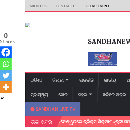
ABOUT US
CONTACT US
RECRUITMENT
0
SANDHANE
Shares
ଓଡିଶା
ଜିଲ୍ଲା
ରାଜନୀତି
ଜାତୀୟ
ଆ
ସ୍ବାସ୍ଥ୍ୟ
ଖେଳ
ସହର
ଛବିରେ ଖବର
SANDHAN LIVE TV
ତାଜା ଖବର
 ଚାଷୀ ର ମୃତ
ଭୁବନେଶ୍ୱରରେ ବ୍ରିକ୍ସ ଶିକ୍ଷାମନ୍ତ୍ରୀ ସମ୍ମିଳନୀ ଅ