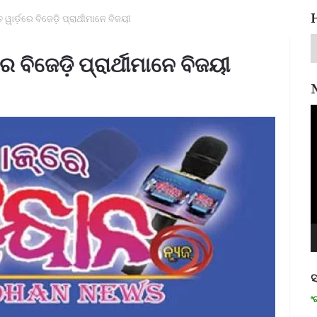
ୱାର୍ଡ଼ରେ ବିଜେଡ଼ି ପ୍ରାର୍ଥୀମାନେ ବିଜୟୀ
 ବିଜେଡ଼ି ପ୍ରାର୍ଥୀମାନେ ବିଜୟୀ
V
P
ସ
ମନେ ପଡନ୍ତି: ସ୍ୱାଧୀନତା ସଂଗ୍ରାମୀ 