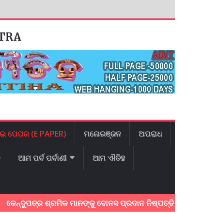
ATRA
ଇ ପେପର (E PAPER)
ମନୋରଞ୍ଜନ
ଅପରାଧ
ଳ
ଆମ ପର୍ବ ପର୍ବାଣୀ
ଆମ ଐତିହ
ୁପତ୍ର ଶ୍ରମିକ ମାନଙ୍କୁ ବୋନସ ପ୍ରଦାନ ନିଷ୍ପତ୍ତି ଦେଇଥିବାରୁ ମୁଖ୍ୟମନ