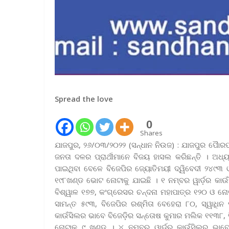
Spread the love
0
Shares
ଯାଜପୁର, ୨୬/୦୩/୨୦୨୨ (ସନ୍ଧାନ ନିଉଜ) : ଯାଜପୁର ପୈାରପ
ଜନତା ଦଳର ପ୍ରାର୍ଥୀମାନେ ବିଜୟ ହାସଲ କରିଛନ୍ତି । ଅ
ପାଇଥିବା ବେଳେ ବିଜେପିର ଜ୍ୟୋତିମୟୀ ଦ୍ୱିବେଦୀ ୨୪୯୩ ଓ
୧୯୮ଖଣ୍ଡ ଭୋଟ ନୋଟାକୁ ଯାଇଛି । ୧ ନମ୍ବର ୱାର୍ଡ଼ର କାଉଁ
ବିଶ୍ୱାଳ ୧୭୭, କଂଗ୍ରେସର ଚନ୍ଦନା ମହାପାତ୍ର ୧୨୦ ଓ ନୋଟ
ସାମନ୍ତ ୫୯୩, ବିଜେପିର ରଶ୍ମିତା ବେହେରା ୮୦, ସ୍ୱାଧିନ 
କାଉଁସିଲର ଭାବେ ବିଜେଡ଼ିର ସନ୍ତୋଷ କୁମାର ମଲିକ ୧୧୩୮, ବ
ନୋଟାକୁ ୯ ଖଣ୍ଡ । ୪ ନମ୍ବର ୱାର୍ଡ଼ର କାଉଁସିଲର ଭାବେ