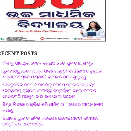
RECENT POSTS
ବିଲ କୁ ଯାଇଥିବା ବେଳେ ବଜ୍ରାଘାତରେ ଯୁବ ଚାଷୀ ର ମୃତ
ଭୁବନେଶ୍ୱରରେ ବ୍ରିକ୍ସ ଶିକ୍ଷାମନ୍ତ୍ରୀ ସମ୍ମିଳନୀ ଅନୁଷ୍ଠିତ;
ଶିକ୍ଷା, ନବସୃଜନ ଓ ସ୍ଥାୟୀ ବିକାଶ ଉପରେ ଗୁରୁତ୍ୱ
କେନ୍ଦୁପତ୍ର ଶ୍ରମିକ ମାନଙ୍କୁ ବୋନସ ପ୍ରଦାନ ନିଷ୍ପତ୍ତି
ଦେଇଥିବାରୁ ମୁଖ୍ୟମନ୍ତ୍ରୀଙ୍କୁ ସମ୍ବର୍ଦ୍ଧନା କଲେ ବରଗଡ
ସାଂସଦ:୩ଟି ପ୍ରମୁଖ ଦାବୀ ଉପରେ ଆଲୋଚନା
ନିମ୍ନ ଲିଙ୍କରେ କ୍ଲିକ କରି ଆଜିର ଇ – ପେପର ଡାଉନ ଲୋଡ
କରନ୍ତୁ
ଡିଭାଇନ ୱାଡ ଗାଇବିରା କଲେଜ ହଷ୍ଟେଲ ଛାତ୍ରୀ ନୀବାସରେ
ଛାତ୍ରୀ ଙ୍କ ଆତ୍ମହତ୍ୟା