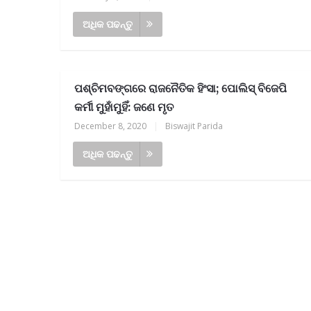
ଅଧିକ ପଢନ୍ତୁ
ପଶ୍ଚିମବଙ୍ଗରେ ରାଜନୈତିକ ହିଂସା; ପୋଲିସ୍ ବିଜେପି
କର୍ମୀ ମୁହାଁମୁହିଁ: ଜଣେ ମୃତ
December 8, 2020
|
Biswajit Parida
ଅଧିକ ପଢନ୍ତୁ