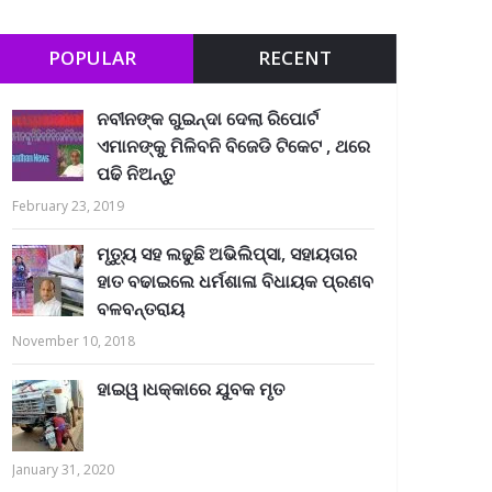
POPULAR
RECENT
ନବୀନଙ୍କ ଗୁଇନ୍ଦା ଦେଲା ରିପୋର୍ଟ
ଏମାନଙ୍କୁ ମିଳିବନି ବିଜେଡି ଟିକେଟ , ଥରେ
ପଢି ନିଅନ୍ତୁ
February 23, 2019
ମୃତ୍ୟୁ ସହ ଲଢୁଛି ଅଭିଲିପ୍ସା, ସହାୟତାର
ହାତ ବଢାଇଲେ ଧର୍ମଶାଳା ବିଧାୟକ ପ୍ରଣବ
ବଳବନ୍ତରାୟ
November 10, 2018
ହାଇୱ।ଧକ୍କାରେ ଯୁବକ ମୃତ
January 31, 2020