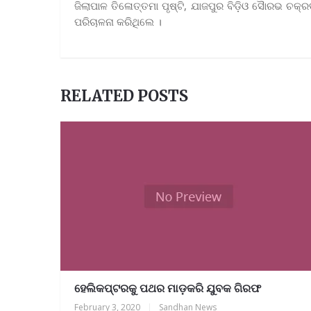
ଜିଲାପାଳ ତିଳୋତ୍ତମା ପୃଷ୍ଟି, ଯାଜପୁର ବିଡ଼ିଓ ସୈାରଭ ଚକ୍
ପରିଚାଳନା କରିଥିଲେ ।
RELATED POSTS
ହେଲିକପ୍ଟରକୁ ପଥର ମାଡ଼କରି ଯୁବକ ଗିରଫ
February 3, 2020
|
Sandhan News