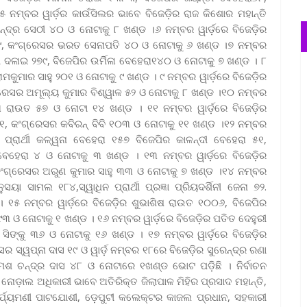
 ନମ୍ବର ୱାର୍ଡ଼ର କାଉଁସିଲର ଭାବେ ବିଜେଡ଼ିର ରାଜ କିଶୋର ମହାନ୍ତି
୍ଦ୍ର ସେଠୀ ୪୦ ଓ ନୋଟାକୁ ୮ ଖଣ୍ଡ ।୬ ନମ୍ବର ୱାର୍ଡ଼ରେ ବିଜେଡ଼ିର
୭୯, କଂଗ୍ରେସର ଭରତ ସେନାପତି ୪୦ ଓ ନୋଟାକୁ ୬ ଖଣ୍ଡ ।୭ ନମ୍ବର
ୀ ଦଳାଇ ୨୭୯, ବିଜେପିର ଉର୍ମିଳା ବେହେରା୧୪୦ ଓ ନୋଟାକୁ ୭ ଖଣ୍ଡ । ୮
 ରାମକୁମାର ସାହୁ ୨୦୧ ଓ ନୋଟାକୁ ୯ ଖଣ୍ଡ । ୯ ନମ୍ବର ୱାର୍ଡ଼ରେ ବିଜେଡ଼ିର
କଂଗ୍ରେସର ଅମୂଲ୍ୟ କୁମାର ବିଶ୍ୱାଳ ୫୨ ଓ ନୋଟାକୁ ୮ ଖଣ୍ଡ ।୧୦ ନମ୍ବର
ମତା ରାଉତ ୫୭ ଓ ନୋଟା ୧୪ ଖଣ୍ଡ । ୧୧ ନମ୍ବର ୱାର୍ଡ଼ରେ ବିଜେଡ଼ିର
୨୧, କଂଗ୍ରେସର କବିରନ୍ ବିବି ୧୦୩ ଓ ନୋଟାକୁ ୧୧ ଖଣ୍ଡ ।୧୨ ନମ୍ବର
 ପ୍ରାର୍ଥୀ କଳ୍ୱନା ବେହେରା ୧୫୭ ବିଜେପିର କାଳନ୍ଦୀ ବେହେରା ୫୧,
ା ବେହେରା ୪ ଓ ନୋଟାକୁ ୩ ଖଣ୍ଡ । ୧୩ ନମ୍ବର ୱାର୍ଡ଼ରେ ବିଜେଡ଼ିର
, କଂଗ୍ରେସର ଅରୁଣ କୁମାର ସାହୁ ୩୩ ଓ ନୋଟାକୁ ୭ ଖଣ୍ଡ ।୧୪ ନମ୍ବର
ା ସାମଲ ୧୮୪,ସ୍ୱାଧିନ ପ୍ରାର୍ଥୀ ପ୍ରଜ୍ଞା ପ୍ରିୟଦର୍ଶିନୀ ଜେନା ୭୨.
 ୧୫ ନମ୍ବର ୱାର୍ଡ଼ରେ ବିଜେଡ଼ିର ଶୁଭାଶିଷ ରାଉତ ୧୦୦୬, ବିଜେପିର
 ଓ ନୋଟାକୁ ୧ ଖଣ୍ଡ । ୧୬ ନମ୍ବର ୱାର୍ଡ଼ରେ ବିଜେଡ଼ିର ପତିତ ଦେହୁରୀ
ସିଙ୍କୁ ୩୬ ଓ ନୋଟାକୁ ୧୬ ଖଣ୍ଡ । ୧୭ ନମ୍ବର ୱାର୍ଡ଼ରେ ବିଜେଡ଼ିର
ସର ସ୍ୱପ୍ନା ଦାସ ୧୯ ଓ ୱାର୍ଡ଼ ନମ୍ବର ୧୮ରେ ବିଜେଡ଼ିର ସୁରେନ୍ଦ୍ର ରଣା
ଶ ଚନ୍ଦ୍ର ଦାସ ୪୮ ଓ ନୋଟାରେ ୧ଖଣ୍ଡ ଭୋଟ ପଡ଼ିଛି । ନିର୍ବାଚନ
ୋଡ଼ାଲ ଅଧିକାରୀ ଭାବେ ଅତିରିକ୍ତ ଜିଲାପାଳ ମିହିର ପ୍ରସାଦ ମହାନ୍ତି,
ୀ ସୂର୍ଯ୍ୟମଣୀ ପାଟଯୋଶୀ, ଡ଼େପୁଟୀ କଲେକ୍ଟର କାଜଲ ପ୍ରଧାନ, ସହକାରୀ