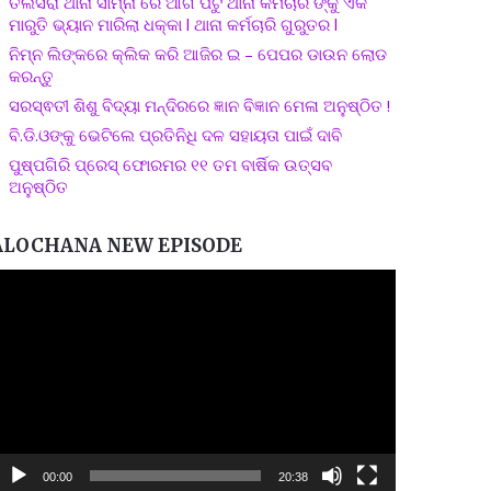
ତଲସରା ଥାନା ସାମ୍ନା ରେ ଆଗ ପଟୁ ଥାନା କର୍ମଚାରି ଙ୍କୁ ଏକ
ମାରୁତି ଭ୍ୟାନ ମାରିଲା ଧକ୍କା l ଥାନା କର୍ମଚାରି ଗୁରୁତର l
ନିମ୍ନ ଲିଙ୍କରେ କ୍ଲିକ କରି ଆଜିର ଇ – ପେପର ଡାଉନ ଲୋଡ
କରନ୍ତୁ
ସରସ୍ଵତୀ ଶିଶୁ ବିଦ୍ୟା ମନ୍ଦିରରେ ଜ୍ଞାନ ବିଜ୍ଞାନ ମେଳା ଅନୁଷ୍ଠିତ !
ବି.ଡି.ଓଙ୍କୁ ଭେଟିଲେ ପ୍ରତିନିଧି ଦଳ ସହାୟତା ପାଇଁ ଦାବି
ପୁଷ୍ପଗିରି ପ୍ରେସ୍ ଫୋରମର ୧୧ ତମ ବାର୍ଷିକ ଉତ୍ସବ
ଅନୁଷ୍ଠିତ
ALOCHANA NEW EPISODE
ideo
layer
00:00
20:38