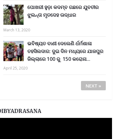
ପୋଖରୀ ହୁଡ଼ା କଦମ୍ବ ଗଛରେ ଯୁବତୀର
ଝୁଲନ୍ତା ମୃତଦେହ ଉଦ୍ଧାର
March 13, 2020
ଭବିଷ୍ୟତ ବାଣୀ ଦେଲେଣି ର୍ଧର୍ମଶାଳା
ତହସିଲଦାର: ଦୁଇ ଦିନ ମଧ୍ୟରେ ଯାଜପୁର
ଜିଲ୍ଲାରେ 100 ରୁ 150 କରୋନା...
April 25, 2020
NEXT »
DIBYADRASANA
ideo
layer