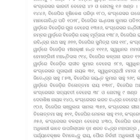
କଂଗ୍ରେସର ଭାରତୀ ବେହେରା ୪୨ ଓ ନୋଟାକୁ ୧୬ ଖଣ୍ଡ । ୫
୧୪୪୬, ବିଜେପିର ହୃଷିକେଶ ପରିଡ଼ା ୧୮୦, କଂଗ୍ରେସର ଗଜେନ
ମାନଗୋବିନ୍ଦ ପତି ୧୦୭୮, ବିଜେପିର ସନ୍ତୋଷ କୁମାର ପତି
ୱାର୍ଡ଼ରେ ବିଜେଡ଼ିର ରୁନା ବେହେରା ୧୩୫୬, କଂଗ୍ରେସର ନନ୍ଦିନ
ନମ୍ବର ୱାର୍ଡ଼ରେ ବିଜେଡ଼ିର ସେକ୍ ମୂର୍ତ୍ତାଜା ୧୩୮୬, ବିଜେପିର
ରବିନ୍ଦ୍ର ନାଥ ସାହୁ ୬୭୭, ବିଜେପିର ସୁମିତ୍ରା ଦାସ ୧୧୮, 
ୱାର୍ଡ଼ରେ ବିଜେଡ଼ିର ମୀନାକ୍ଷୀ ନନ୍ଦ ୧୧୧୬, ସ୍ୱାଧିନର ମ
ହେମାଙ୍ଗିନୀ ମହାନ୍ତିଦାସ ୯୧୪, ବିଜେପିର କଳ୍ପନା ରାଉତ ୧
ୱାର୍ଡ଼ରେ ବିଜେଡ଼ିର ରାଜୀବ କୁମାର ବେହେରା ୭୮୭, ସ୍ୱାଧିନ
କଂଗ୍ରେସର ପୂଜାରାଣୀ ନାୟକ ୩୧, ସ୍ୱାଧିନପ୍ରାର୍ଥୀ ମମତ
ଜିତେନ୍ଦ୍ର ସାହୁ ୮୫୩, ବିଜେପିର ଜୟନ୍ତ କୁମାର ସାହୁ ୨୬୯
ୱାର୍ଡ଼ରେ ବିଜେଡ଼ିର ତିଳୋତ୍ତମା ରାୟ ୧୩୧୮, ବିଜେପିର ଅନୁସୟ
କଂଗ୍ରେସର ସତ୍ୟବତୀ ବେହେରା ୩୮ ଓ ନୋଟାକୁ ୯ ଖଣ୍ଡ ।
ଦେବାଶିଷ ନାୟକ ୧୪୦, କଂଗ୍ରେସର ଭରତ ଚନ୍ଦ୍ର ବେହେରା ୯୩
୯୦୬, ବିଜେପିର ସଞ୍ଜୁଲତା ସାମଲ ୩୫୭, କଂଗ୍ରେସର ରୀନା 
ତିଳୋତ୍ତମା ସାହୁ ୫୧୧, ବିଜେପିର ମେନକା ସାହୁ ୧୨୬, କଂଗ୍ରେ
୬୫୬, କଂଗ୍ରେସର ବଳରାମ ବେହେରା ୪୩୦, ବିଜେପିର ରମେ
ଅଧିକାରୀ ଭାବେ ଉପଜିଲାପାଳ ଡ଼ଃ ଶରତ ଚନ୍ଦ୍ର ମହାପାତ୍ର , ନ
ପର୍ଯ୍ୟବେକ୍ଷକ ବିମଳେନ୍ଦୁ ରାୟ, ପୈାର ନିର୍ବାହୀ ଅଧିକାର