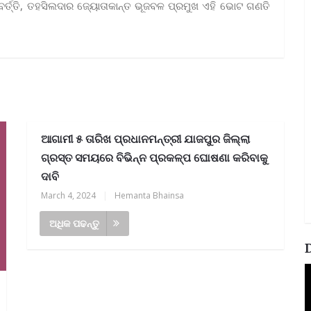
ରବର୍ତ୍ତି, ତହସିଲଦାର ଜ୍ୟୋତାକାନ୍ତ ଭୂଜବଳ ପ୍ରମୁଖ ଏହି ଭୋଟ ଗଣତି
ଆଗାମୀ ୫ ତାରିଖ ପ୍ରଧାନମନ୍ତ୍ରୀ ଯାଜପୁର ଜିଲ୍ଲା
ଗ୍ରସ୍ତ ସମୟରେ ବିଭିନ୍ନ ପ୍ରକଳ୍ପ ଘୋଷଣା କରିବାକୁ
ଦାବି
March 4, 2024
|
Hemanta Bhainsa
ଅଧିକ ପଢନ୍ତୁ
V
P