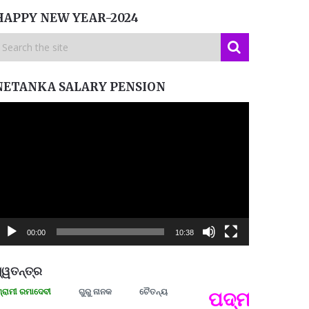
HAPPY NEW YEAR-2024
NETANKA SALARY PENSION
ideo
layer
00:00
10:38
୍ୱତନ୍ତ୍ର
ରମାଦେବୀ
ଗୁରୁ ନାନକ
ଚୈତନ୍ୟ
ପଦ୍ମଶ୍ରୀ ଜୟନ୍
ପ୍ରତ୍
Budd
ପରାଧୀ