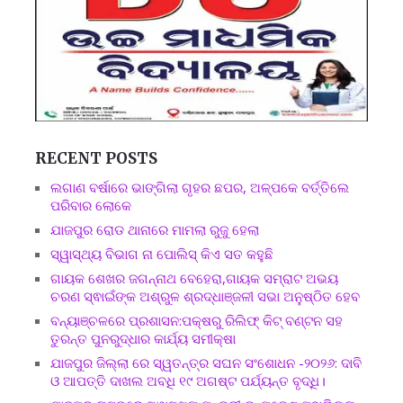
RECENT POSTS
ଲଗାଣ ବର୍ଷାରେ ଭାଙ୍ଗିଲା ଗୃହର ଛପର, ଅଳ୍ପକେ ବର୍ତ୍ତିଲେ
ପରିବାର ଲୋକେ
ଯାଜପୁର ରୋଡ ଥାନାରେ ମାମଲା ରୁଜୁ ହେଲା
ସ୍ୱାସ୍ଥ୍ୟ ବିଭାଗ ନା ପୋଲିସ୍ କିଏ ସତ କହୁଛି
ଗାୟକ ଶେଖର ଜଗନ୍ନାଥ ବେହେରା,ଗାୟକ ସମ୍ରାଟ ଅଭୟ
ଚରଣ ସ୍ଵାଇଁଙ୍କ ଅଶ୍ରୁଳ ଶ୍ରଦ୍ଧାଞ୍ଜଳୀ ସଭା ଅନୁଷ୍ଠିତ ହେବ
ବନ୍ୟାଞ୍ଚଳରେ ପ୍ରଶାସନ:ପକ୍ଷରୁ ରିଲିଫ୍ କିଟ୍ ବଣ୍ଟନ ସହ
ତୁରନ୍ତ ପୁନରୁଦ୍ଧାର କାର୍ଯ୍ୟ ସମୀକ୍ଷା
ଯାଜପୁର ଜିଲ୍ଲା ରେ ସ୍ୱତନ୍ତ୍ର ସଘନ ସଂଶୋଧନ -୨୦୨୬: ଦାବି
ଓ ଆପତ୍ତି ଦାଖଲ ଅବଧି ୧୯ ଅଗଷ୍ଟ ପର୍ଯ୍ୟନ୍ତ ବୃଦ୍ଧି।