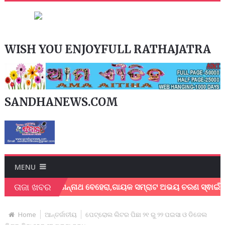
WISH YOU ENJOYFULL RATHAJATRA
SANDHANEWS.COM
MENU
ତାଜା ଖବର
ଶେଖର ଜଗନ୍ନାଥ ବେହେରା,ଗାୟକ ସମ୍ରାଟ ଅଭୟ ଚରଣ ସ୍ଵାଇଁଙ୍କ ଅଶ୍ରୁଳ 
Home
ଆନ୍ତର୍ଜାତୀୟ
ପେଟ୍ରୋଲ ଲିଟର ପିଛା ୨୧ ରୁ ୨୨ ପଇସା ଓ ଡିଜେଲ