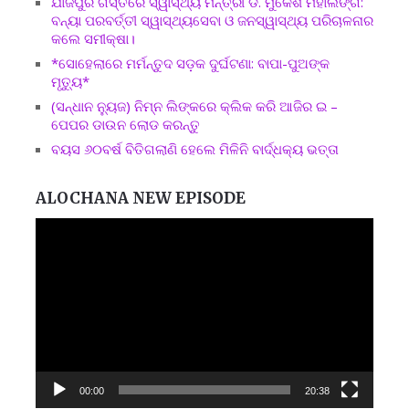
ଯାଜପୁର ଗସ୍ତରେ ସ୍ୱାସ୍ଥ୍ୟ ମନ୍ତ୍ରୀ ଡ. ମୁକେଶ ମହାଲିଙ୍ଗ:
ବନ୍ୟା ପରବର୍ତ୍ତୀ ସ୍ୱାସ୍ଥ୍ୟସେବା ଓ ଜନସ୍ୱାସ୍ଥ୍ୟ ପରିଚାଳନାର
କଲେ ସମୀକ୍ଷା।
*ସୋହେଲାରେ ମର୍ମନ୍ତୁଦ ସଡ଼କ ଦୁର୍ଘଟଣା: ବାପା-ପୁଅଙ୍କ
ମୃତ୍ୟୁ*
(ସନ୍ଧାନ ନ୍ୟୁଜ) ନିମ୍ନ ଲିଙ୍କରେ କ୍ଲିକ କରି ଆଜିର ଇ –
ପେପର ଡାଉନ ଲୋଡ କରନ୍ତୁ
ବୟସ ୬୦ବର୍ଷ ବିତିଗଲାଣି ହେଲେ ମିଳିନି ବାର୍ଦ୍ଧକ୍ୟ ଭତ୍ତା
ALOCHANA NEW EPISODE
Video
Player
00:00
20:38