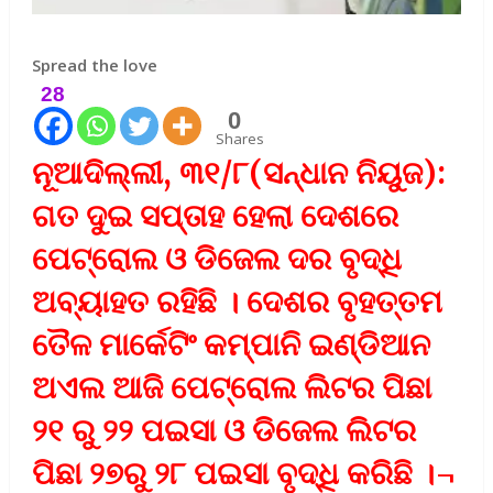
Spread the love
28
0
Shares
ନୂଆଦିଲ୍ଲୀ, ୩୧/୮(ସନ୍ଧାନ ନିୟୁଜ):
ଗତ ଦୁଇ ସପ୍ତାହ ହେଲା ଦେଶରେ
ପେଟ୍ରୋଲ ଓ ଡିଜେଲ ଦର ବୃଦ୍ଧି
ଅବ୍ୟାହତ ରହିଛି । ଦେଶର ବୃହତ୍ତମ
ତୈଳ ମାର୍କେଟିଂ କମ୍ପାନି ଇଣ୍ଡିଆନ
ଅଏଲ ଆଜି ପେଟ୍ରୋଲ ଲିଟର ପିଛା
୨୧ ରୁ ୨୨ ପଇସା ଓ ଡିଜେଲ ଲିଟର
ପିଛା ୨୭ରୁ ୨୮ ପଇସା ବୃଦ୍ଧି କରିଛି ।¬