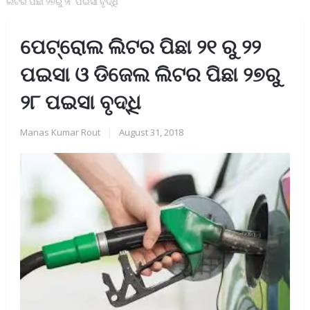
ଲିଟର ପିଛା ୨୭ରୁ ୨୮ ପଇସା ବୃଦ୍ଧି
ପେଟ୍ରୋଲ ଲିଟର ପିଛା ୨୧ ରୁ ୨୨
ପଇସା ଓ ଡିଜେଲ ଲିଟର ପିଛା ୨୭ରୁ
୨୮ ପଇସା ବୃଦ୍ଧି
Manas Kumar Rout
|
August 31, 2018