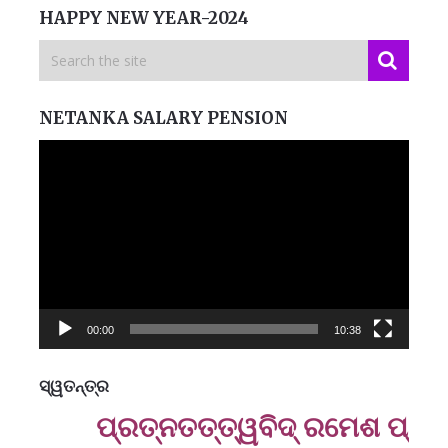
HAPPY NEW YEAR-2024
NETANKA SALARY PENSION
Video
Player
00:00
10:38
ସ୍ୱତନ୍ତ୍ର
ମନେ
ପ୍ରତ୍ନତ‌ତ୍ତ୍ୱବିଦ୍ ରମେଶ ପ୍ରସାଦ 
ପ
B
ପ