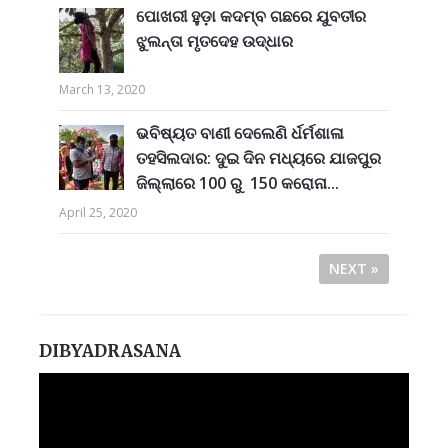
ପୋଖରୀ ହୁଡ଼ା କଦମ୍ବ ଗଛରେ ଯୁବତୀର
ଝୁଲନ୍ତା ମୃତଦେହ ଉଦ୍ଧାର
March 13, 2020
ଭବିଷ୍ୟତ ବାଣୀ ଦେଲେଣି ର୍ଧର୍ମଶାଳା
ତହସିଲଦାର: ଦୁଇ ଦିନ ମଧ୍ୟରେ ଯାଜପୁର
ଜିଲ୍ଲାରେ 100 ରୁ 150 କରୋନା...
April 25, 2020
NEXT »
DIBYADRASANA
Video
Player