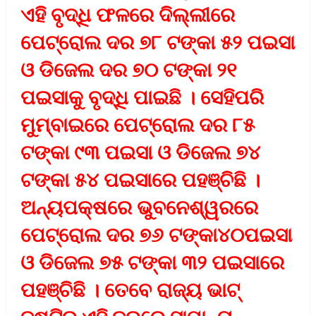
ଏହି ବୃଦ୍ଧି ଫଳରେ ଦିଲ୍ଲୀରେ
ପେଟ୍ରୋଲ ଦର ୭୮ ଟଙ୍କା ୫୨ ପଇସା
ଓ ଡିଜେଲ ଦର ୭୦ ଟଙ୍କା ୨୧
ପଇସାକୁ ବୃଦ୍ଧି ପାଇଛି । ସେହିପରି
ମୁମ୍ବାଇରେ ପେଟ୍ରୋଲ ଦର ୮୫
ଟଙ୍କା ୯୩ ପଇସା ଓ ଡିଜେଲ ୭୪
ଟଙ୍କା ୫୪ ପଇସାରେ ପହଞ୍ଚିଛି ।
ଅନ୍ୟପକ୍ଷରେ ଭୁବନେଶ୍ୱରରେ
ପେଟ୍ରୋଲ ଦର ୭୬ ଟଙ୍କା୪୦ପଇସା
ଓ ଡିଜେଲ ୭୫ ଟଙ୍କା ୩୨ ପଇସାରେ
ପହଞ୍ଚିଛି । ତେବେ ରାଜ୍ୟ ଭାଟ୍‌