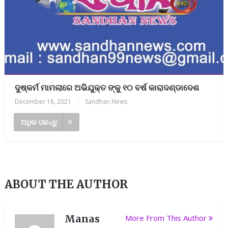
ଦୁଷ୍କର୍ମ ମାମଲାରେ ଅଭିଯୁକ୍ତ ଙ୍କୁ ୧୦ ବର୍ଷ କାରାଦଣ୍ଡାଦେଶ
December 18, 2021
|
Sandhan News
ଅଧିକ ପଢନ୍ତୁ
ABOUT THE AUTHOR
Manas
More From This Author