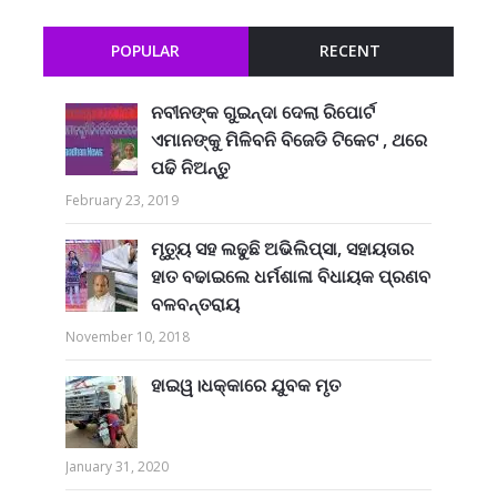
POPULAR
RECENT
ନବୀନଙ୍କ ଗୁଇନ୍ଦା ଦେଲା ରିପୋର୍ଟ
ଏମାନଙ୍କୁ ମିଳିବନି ବିଜେଡି ଟିକେଟ , ଥରେ
ପଢି ନିଅନ୍ତୁ
February 23, 2019
ମୃତ୍ୟୁ ସହ ଲଢୁଛି ଅଭିଲିପ୍ସା, ସହାୟତାର
ହାତ ବଢାଇଲେ ଧର୍ମଶାଳା ବିଧାୟକ ପ୍ରଣବ
ବଳବନ୍ତରାୟ
November 10, 2018
ହାଇୱ।ଧକ୍କାରେ ଯୁବକ ମୃତ
January 31, 2020