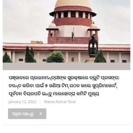
ପଞ୍ଜାବରେ ପ୍ରଧାନମନ୍ତ୍ରୀଙ୍କ ସୁରକ୍ଷାରେ ତ୍ରୁଟି ପ୍ରସଙ୍ଗ:
ତଦନ୍ତ କରିବା ପାଇଁ ୫ ଜଣିଆ ଟିମ୍ ଗଠନ କଲେ ସୁପ୍ରିମକୋର୍ଟ,
ପୂର୍ବତନ ବିଚାରପତି ଇନ୍ଦୁ ମାଲହୋତ୍ରା କମିଟି ମୁଖ୍ୟ
January 12, 2022
|
Manas Kumar Rout
ଅଧିକ ପଢନ୍ତୁ