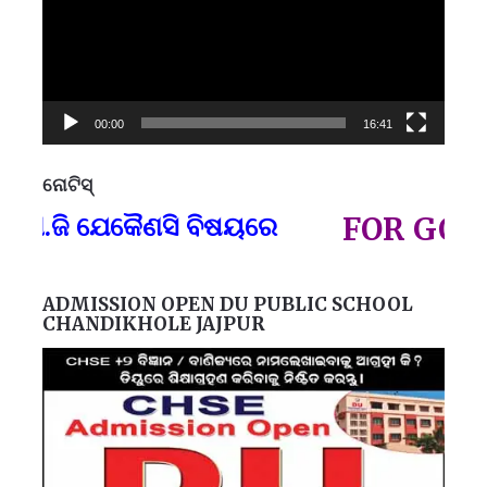
00:00
16:41
ନୋଟିସ୍
ପ୍
ି ଯେକୈଣସି ବିଷୟରେ
FOR GOVT AND
ADMISSION OPEN DU PUBLIC SCHOOL
CHANDIKHOLE JAJPUR