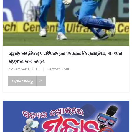
ୱେଷ୍ଟଇଣ୍ଡିଜକୁ ୯ ଓ୍ଵିକେଟ୍‌ରେ ହରାଇଲା ଟିମ୍‌ ଇଣ୍ଡିଆ, ୩-୧ରେ
ଶୃଙ୍ଖଳା କଲା କବ୍‌ଜା
November 1, 2018
|
Santosh Rout
ଅଧିକ ପଢନ୍ତୁ