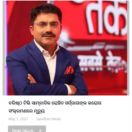
ବରିଷ୍ଠ ଟିଭି ସାମ୍ବାଦିକ ରୋହିତ ସର୍ଦ୍ଦାନାଙ୍କ କରୋନା
ସଂକ୍ରମଣରେ ମୃତ୍ୟୁ
May 1, 2021
|
Sandhan News
ଅଧିକ ପଢନ୍ତୁ