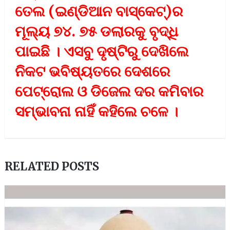
ତେଲ (ଇଣ୍ଡିଆନ ବାସ୍କେଟ୍‌)ର
ମୂଲ୍ୟ ୭୪. ୭୫ ଡଲାରକୁ ବୃଦ୍ଧି
ପାଇଛିି । ଏସବୁ ଦୃଷ୍ଟିରୁ ଦେଖିଲେ
ନିକଟ ଭବିଷ୍ୟତରେ ଦେଶରେ
ପେଟ୍ରୋଲ ଓ ଡିଜେଲ ଦର କମିବାର
ସମ୍ଭାବନା ନାହିଁ କହିଲେ ଚଳେ ।
RELATED POSTS