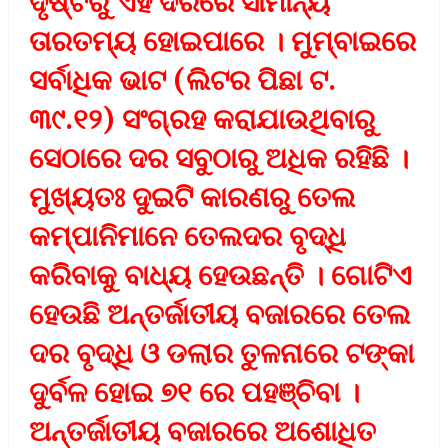
ଦୃଷ୍ଟିରୁ ଏହି ଦରରେ ସାମାନ୍ୟ
ତାରତମ୍ୟ ହୋଇପାରେ । ମୁମ୍ବାଇରେ
ସର୍ବାଧିକ ଭାଟ (ଲିଟର ପିଛା ଟ.
୩୯.୧୨) ସଂଗ୍ରହ କରାଯାଉଥିବାରୁ
ସେଠାରେ ଦର ସବୁଠାରୁ ଅଧିକ ରହିଛି ।
ମୁଖ୍ୟତଃ ଦୁଇଟି କାରଣରୁ ତେଲ
କମ୍ପାନିମାନେ ତେଲଦର ବୃଦ୍ଧି
କରିବାକୁ ବାଧ୍ୟ ହେଉଛନ୍ତି । ଗୋଟିଏ
ହେଉଛି ଅନ୍ତର୍ଜାତୀୟ ବଜାରରେ ତେଲ
ଦର ବୃଦ୍ଧି ଓ ଡଲାର ତୁଳନାରେ ଟଙ୍କା
ଦୁର୍ବଳ ହୋଇ ୭୧ ରେ ପହଞ୍ଚିବା ।
ଅନ୍ତର୍ଜାତୀୟ ବଜାରରେ ଅଶୋଧିତ