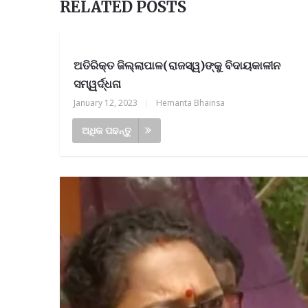
RELATED POSTS
ଅତିରିକ୍ତ ଜିଲ୍ଲାପାଳ(ରାଜସ୍ୱ)ଙ୍କୁ ବିଦାୟକାଳୀନ
ସମ୍ୱର୍ଦ୍ଧନା
January 12, 2023
|
Hemanta Bhainsa
ଅଧିକ ପଢନ୍ତୁ