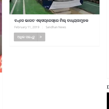
ବନ୍ଦେ ଭାରତ ଏକ୍ସପ୍ରେସ୍‌ରେ ମିଲ୍‌ ବାଧ୍ୟତାମୂଳକ
February 11, 2019
|
Sandhan News
ଅଧିକ ପଢନ୍ତୁ
V
P