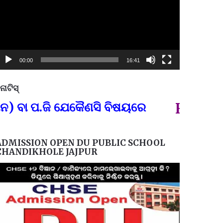
00:00
16:41
ୋଟିସ୍
ପ୍ରତିନି
ପ.ଜି ଯେକୈଣସି ବିଷୟରେ
FOR GOVT 
ADMISSION OPEN DU PUBLIC SCHOOL
CHANDIKHOLE JAJPUR