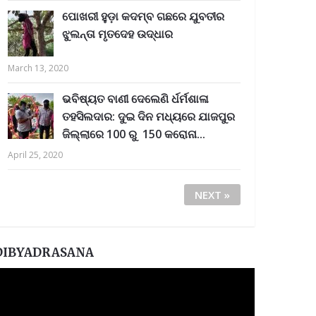
ପୋଖରୀ ହୁଡ଼ା କଦମ୍ବ ଗଛରେ ଯୁବତୀର
ଝୁଲନ୍ତା ମୃତଦେହ ଉଦ୍ଧାର
March 13, 2020
ଭବିଷ୍ୟତ ବାଣୀ ଦେଲେଣି ର୍ଧର୍ମଶାଳା
ତହସିଲଦାର: ଦୁଇ ଦିନ ମଧ୍ୟରେ ଯାଜପୁର
ଜିଲ୍ଲାରେ 100 ରୁ 150 କରୋନା...
April 25, 2020
NEXT »
DIBYADRASANA
ideo
layer