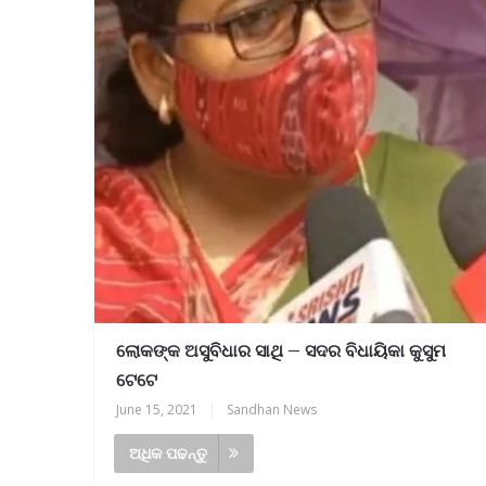
ଲୋକଙ୍କ ଅସୁବିଧାର ସାଥି – ସଦର ବିଧାୟିକା କୁସୁମ
ଟେଟେ
June 15, 2021
|
Sandhan News
ଅଧିକ ପଢନ୍ତୁ