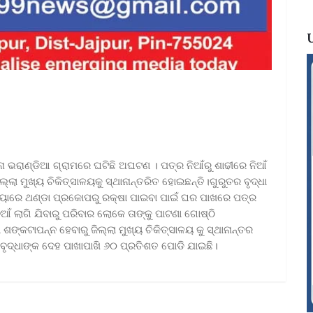
ଥାନା ଭରାଣ୍ଡିଆ ଗ୍ରାମରେ ଘଟିଛି ଅଘଟଣ । ପତ୍ର ନିଆଁରୁ ଶାଢୀରେ ନିଆଁ
ଲା ମୁଖ୍ୟ ଚିକିତ୍ସାଳୟକୁ ସ୍ଥାନାନ୍ତରିତ ହୋଇଛନ୍ତି।ଗୁରୁତର ବୃଦ୍ଧା
୍ୟାରେ ଥଣ୍ଡା ପ୍ରକୋପରୁ ରକ୍ଷା ପାଇବା ପାଇଁ ଘର ପାଖରେ ପତ୍ର
ିଆଁ ଲାଗି ଯିବାରୁ ପରିବାର ଲୋକେ ତାଙ୍କୁ ପାଟଣା ଗୋଷ୍ଠି
ଥା ଶଙ୍କଟାପନ୍ନ ହେବାରୁ ଜିଲ୍ଲା ମୁଖ୍ୟ ଚିକିତ୍ସାଳୟ କୁ ସ୍ଥାନାନ୍ତର
 ବୃଦ୍ଧାଙ୍କ ଦେହ ପାଖାପାଖି ୬୦ ପ୍ରତିଶତ ପୋଡି ଯାଇଛି।