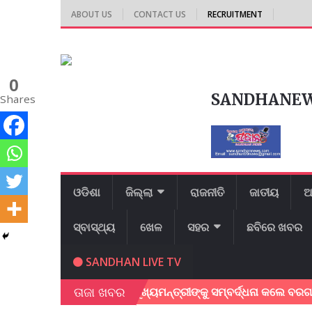
ABOUT US
CONTACT US
RECRUITMENT
0
SANDHANE
Shares
ଓଡିଶା
ଜିଲ୍ଲା
ରାଜନୀତି
ଜାତୀୟ
ଆ
ସ୍ବାସ୍ଥ୍ୟ
ଖେଳ
ସହର
ଛବିରେ ଖବର
SANDHAN LIVE TV
ତାଜା ଖବର
ିଷ୍ପତ୍ତି ଦେଇଥିବାରୁ ମୁଖ୍ୟମନ୍ତ୍ରୀଙ୍କୁ ସମ୍ବର୍ଦ୍ଧନା କଲେ ବରଗଡ ସା