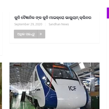
କୁନି ବୈଜ୍ଞାନିକ ଙ୍କ କୁନି ମାଇକ୍ରୋ ଭାକ୍ୟୁମ୍ କ୍ଲିନର
September 29, 2020
|
Sandhan News
ଅଧିକ ପଢନ୍ତୁ