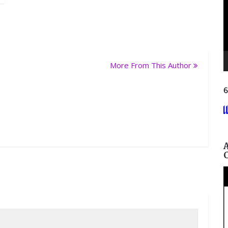
More From This Author
ନ
୯୩୭୫,
ଶିକ୍ଷାଗତ ଯୋଗ୍ୟତା: +୩ (ସମ୍ମାନ) ବା 