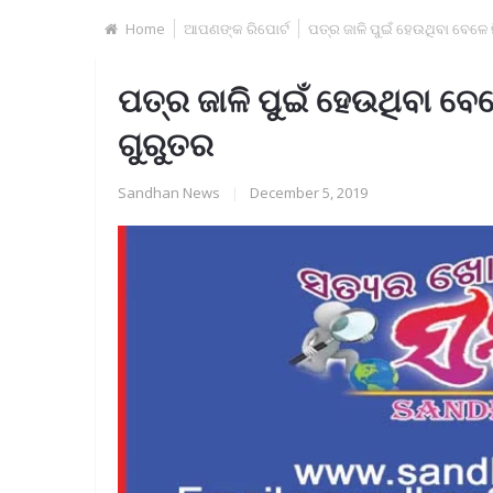
Home
ଆପଣଙ୍କ ରିପୋର୍ଟ
ପତ୍ର ଜାଳି ପୁଇଁ ହେଉଥିବା ବେଳେ 
ପତ୍ର ଜାଳି ପୁଇଁ ହେଉଥିବା ବେ
ଗୁରୁତର
Sandhan News
|
December 5, 2019