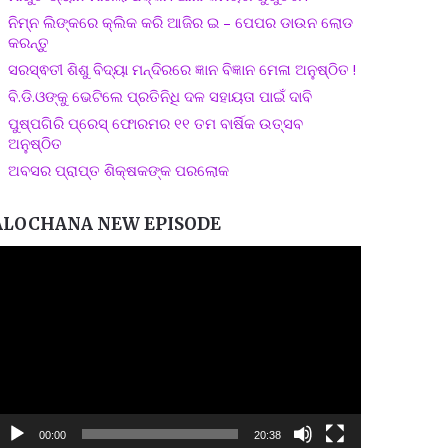
ନିମ୍ନ ଲିଙ୍କରେ କ୍ଲିକ କରି ଆଜିର ଇ – ପେପର ଡାଉନ ଲୋଡ
କରନ୍ତୁ
ସରସ୍ଵତୀ ଶିଶୁ ବିଦ୍ୟା ମନ୍ଦିରରେ ଜ୍ଞାନ ବିଜ୍ଞାନ ମେଳା ଅନୁଷ୍ଠିତ !
ବି.ଡି.ଓଙ୍କୁ ଭେଟିଲେ ପ୍ରତିନିଧି ଦଳ ସହାୟତା ପାଇଁ ଦାବି
ପୁଷ୍ପଗିରି ପ୍ରେସ୍ ଫୋରମର ୧୧ ତମ ବାର୍ଷିକ ଉତ୍ସବ
ଅନୁଷ୍ଠିତ
ଅବସର ପ୍ରାପ୍ତ ଶିକ୍ଷକଙ୍କ ପରଲୋକ
ALOCHANA NEW EPISODE
ideo
layer
00:00
20:38