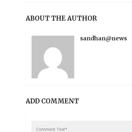
ABOUT THE AUTHOR
sandhan@news
ତ୍ର ପ୍ରତିନିଧି ଆବଶ୍ୟକ, ଯୋଗାଯୋଗ-୯୪୩୭୮୧
ADD COMMENT