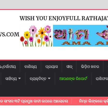
WISH YOU ENJOYFULL RATHAJ
WS.COM
ନ୍ତର୍ଜାତୀୟ
ବାଣିଜ୍ୟ
ପ୍ରୟାସ
ସୀଡ୍
ଭିଡ଼ିଓ ଖବର
ସାହିତ୍ୟ
ବ୍ୟକ୍ତିତ୍ବ
ଆପଣଙ୍କ ରିପୋର୍ଟ
ରାଶିଫ
ଂସଦ:୩ଟି ପ୍ରମୁଖ ଦାବୀ ଉପରେ ଆଲୋଚନା
ନିମ୍ନ ଲିଙ୍କରେ କ୍ଲିକ କର