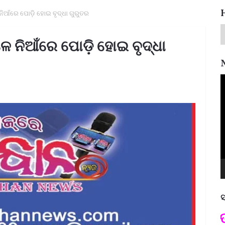
ନିଆଁରେ ପୋଡ଼ି ହୋଇ ବୃଦ୍ଧା ଗୁରୁତର
ଳେ ନିଆଁରେ ପୋଡ଼ି ହୋଇ ବୃଦ୍ଧା
V
P
ସ
ପଦ୍ମଶ୍ରୀ ଜୟନ୍ତ ମହାପାତ୍ର