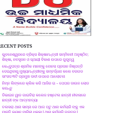
RECENT POSTS
ଭୁବନେଶ୍ୱରରେ ବ୍ରିକ୍ସ ଶିକ୍ଷାମନ୍ତ୍ରୀ ସମ୍ମିଳନୀ ଅନୁଷ୍ଠିତ;
ଶିକ୍ଷା, ନବସୃଜନ ଓ ସ୍ଥାୟୀ ବିକାଶ ଉପରେ ଗୁରୁତ୍ୱ
କେନ୍ଦୁପତ୍ର ଶ୍ରମିକ ମାନଙ୍କୁ ବୋନସ ପ୍ରଦାନ ନିଷ୍ପତ୍ତି
ଦେଇଥିବାରୁ ମୁଖ୍ୟମନ୍ତ୍ରୀଙ୍କୁ ସମ୍ବର୍ଦ୍ଧନା କଲେ ବରଗଡ
ସାଂସଦ:୩ଟି ପ୍ରମୁଖ ଦାବୀ ଉପରେ ଆଲୋଚନା
ନିମ୍ନ ଲିଙ୍କରେ କ୍ଲିକ କରି ଆଜିର ଇ – ପେପର ଡାଉନ ଲୋଡ
କରନ୍ତୁ
ଡିଭାଇନ ୱାଡ ଗାଇବିରା କଲେଜ ହଷ୍ଟେଲ ଛାତ୍ରୀ ନୀବାସରେ
ଛାତ୍ରୀ ଙ୍କ ଆତ୍ମହତ୍ୟା
ତଲସରା ଥାନା ସାମ୍ନା ରେ ଆଗ ପଟୁ ଥାନା କର୍ମଚାରି ଙ୍କୁ ଏକ
ମାରୁତି ଭ୍ୟାନ ମାରିଲା ଧକ୍କା l ଥାନା କର୍ମଚାରି ଗୁରୁତର l