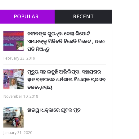
POPULAR
RECENT
ନବୀନଙ୍କ ଗୁଇନ୍ଦା ଦେଲା ରିପୋର୍ଟ
ଏମାନଙ୍କୁ ମିଳିବନି ବିଜେଡି ଟିକେଟ , ଥରେ
ପଢି ନିଅନ୍ତୁ
February 23, 2019
ମୃତ୍ୟୁ ସହ ଲଢୁଛି ଅଭିଲିପ୍ସା, ସହାୟତାର
ହାତ ବଢାଇଲେ ଧର୍ମଶାଳା ବିଧାୟକ ପ୍ରଣବ
ବଳବନ୍ତରାୟ
November 10, 2018
ହାଇୱ।ଧକ୍କାରେ ଯୁବକ ମୃତ
January 31, 2020