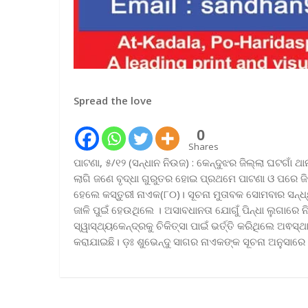
Spread the love
0
Shares
ପାଟଣା, ୫/୧୨ (ସନ୍ଧାନ ନିଉଜ) : କେନ୍ଦୁଝର ଜିଲ୍ଲା ଘଟଗାଁ 
ଲାଗି ଜଣେ ବୃଦ୍ଧା ଗୁରୁତର ହୋଇ ପ୍ରଥମେ ପାଟଣା ଓ ପରେ ଜିଲ୍
ହେଲେ କସ୍ତୁରୀ ନାଏକ(୮୦)। ସୂଚନା ମୁତାବକ ସୋମବାର ସନ୍ଧ
ଜାଳି ପୁଇଁ ହେଉଥିଲେ । ଅସାବଧାନତା ଯୋଗୁଁ ପିନ୍ଧା ଲୁଗାରେ ନ
ସ୍ୱାସ୍ଥ୍ୟକେନ୍ଦ୍ରକୁ ଚିକିତ୍ସା ପାଇଁ ଭର୍ତ୍ତି କରିଥିଲେ ଅଵସ୍
କରାଯାଇଛି। ଡ଼ଃ ଶୁଭେନ୍ଦୁ ସାଗର ନାଏକଙ୍କ ସୂଚନା ଅନୁସାରେ