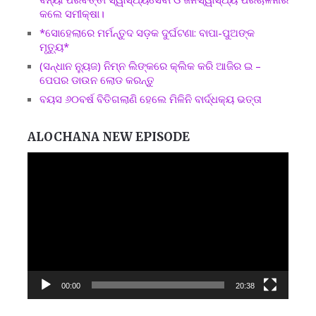
କଲେ ସମୀକ୍ଷା।
*ସୋହେଲାରେ ମର୍ମନ୍ତୁଦ ସଡ଼କ ଦୁର୍ଘଟଣା: ବାପା-ପୁଅଙ୍କ
ମୃତ୍ୟୁ*
(ସନ୍ଧାନ ନ୍ୟୁଜ) ନିମ୍ନ ଲିଙ୍କରେ କ୍ଲିକ କରି ଆଜିର ଇ –
ପେପର ଡାଉନ ଲୋଡ କରନ୍ତୁ
ବୟସ ୬୦ବର୍ଷ ବିତିଗଲାଣି ହେଲେ ମିଳିନି ବାର୍ଦ୍ଧକ୍ୟ ଭତ୍ତା
ALOCHANA NEW EPISODE
Video
Player
00:00
20:38