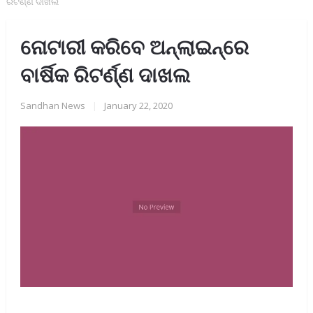
ରିଟର୍ଣ୍ଣ ଦାଖଲ
ନୋଟାରୀ କରିବେ ଅନ୍‌ଲାଇନ୍‌ରେ
ବାର୍ଷିକ ରିଟର୍ଣ୍ଣ ଦାଖଲ
Sandhan News
|
January 22, 2020