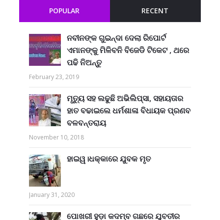
POPULAR
RECENT
ନବୀନଙ୍କ ଗୁଇନ୍ଦା ଦେଲା ରିପୋର୍ଟ
ଏମାନଙ୍କୁ ମିଳିବନି ବିଜେଡି ଟିକେଟ , ଥରେ
ପଢି ନିଅନ୍ତୁ
February 23, 2019
ମୃତ୍ୟୁ ସହ ଲଢୁଛି ଅଭିଲିପ୍ସା, ସହାୟତାର
ହାତ ବଢାଇଲେ ଧର୍ମଶାଳା ବିଧାୟକ ପ୍ରଣବ
ବଳବନ୍ତରାୟ
November 10, 2018
ହାଇୱ।ଧକ୍କାରେ ଯୁବକ ମୃତ
January 31, 2020
ପୋଖରୀ ହୁଡ଼ା କଦମ୍ବ ଗଛରେ ଯୁବତୀର