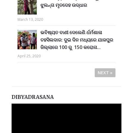
ଝୁଲନ୍ତା ମୃତଦେହ ଉଦ୍ଧାର
March 13, 2020
ଭବିଷ୍ୟତ ବାଣୀ ଦେଲେଣି ର୍ଧର୍ମଶାଳା
ତହସିଲଦାର: ଦୁଇ ଦିନ ମଧ୍ୟରେ ଯାଜପୁର
ଜିଲ୍ଲାରେ 100 ରୁ 150 କରୋନା...
April 25, 2020
NEXT »
DIBYADRASANA
Video
Player