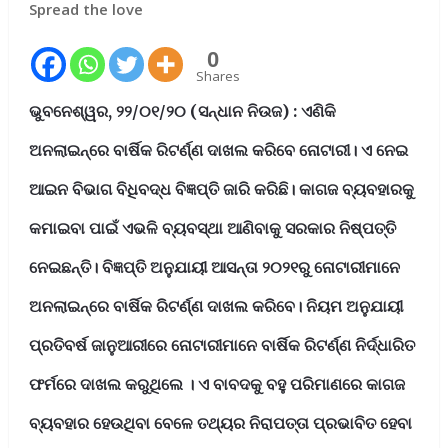
Spread the love
0
Shares
ଭୁବନେଶ୍ୱର, ୨୨/୦୧/୨୦ (ସନ୍ଧାନ ନିଉଜ) : ଏଣିକି
ଅନଲାଇନ୍‌ରେ ବାର୍ଷିକ ରିଟର୍ଣ୍ଣ ଦାଖଲ କରିବେ ନୋଟାରୀ। ଏ ନେଇ
ଆଇନ ବିଭାଗ ବିଧିବଦ୍ଧ ବିଜ୍ଞପ୍ତି ଜାରି କରିଛି। କାଗଜ ବ୍ୟବହାରକୁ
କମାଇବା ପାଇଁ ଏଭଳି ବ୍ୟବସ୍ଥା ଆଣିବାକୁ ସରକାର ନିଷ୍ପତ୍ତି
ନେଇଛନ୍ତି। ବିଜ୍ଞପ୍ତି ଅନୁଯାୟୀ ଆସନ୍ତା ୨୦୨୧ରୁ ନୋଟାରୀମାନେ
ଅନଲାଇନ୍‌ରେ ବାର୍ଷିକ ରିଟର୍ଣ୍ଣ ଦାଖଲ କରିବେ। ନିୟମ ଅନୁଯାୟୀ
ପ୍ରତିବର୍ଷ ଜାନୁଆରୀରେ ନୋଟାରୀମାନେ ବାର୍ଷିକ ରିଟର୍ଣ୍ଣ ନିର୍ଦ୍ଧାରିତ
ଫର୍ମରେ ଦାଖଲ କରୁଥିଲେ । ଏ ବାବଦକୁ ବହୁ ପରିମାଣରେ କାଗଜ
ବ୍ୟବହାର ହେଉଥିବା ବେଳେ ତଥ୍ୟର ନିରାପତ୍ତା ପ୍ରଭାବିତ ହେବା