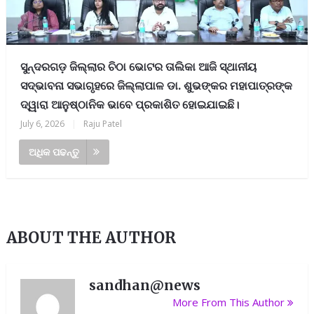
ସୁନ୍ଦରଗଡ଼ ଜିଲ୍ଲାର ଚିଠା ଭୋଟର ତାଲିକା ଆଜି ସ୍ଥାନୀୟ
ସଦ୍‌ଭାବନା ସଭାଗୃହରେ ଜିଲ୍ଲାପାଳ ଡା. ଶୁଭଙ୍କର ମହାପାତ୍ରଙ୍କ
ଦ୍ୱାରା ଆନୁଷ୍ଠାନିକ ଭାବେ ପ୍ରକାଶିତ ହୋଇଯାଇଛି।
July 6, 2026
|
Raju Patel
ଅଧିକ ପଢନ୍ତୁ
ABOUT THE AUTHOR
sandhan@news
More From This Author