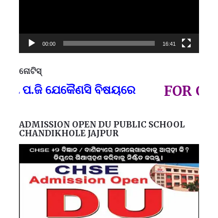
00:00
16:41
ନୋଟିସ୍
ପ୍
.ଜି ଯେକୈଣସି ବିଷୟରେ
FOR GOVT A
ADMISSION OPEN DU PUBLIC SCHOOL
CHANDIKHOLE JAJPUR