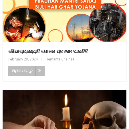
ସୌଭାଗ୍ୟଜ୍ୟୋତି ଯୋଜନା ପ୍ରହସନ ପାଲଟିଚି
February 29, 2024
|
Hemanta Bhainsa
ଅଧିକ ପଢନ୍ତୁ