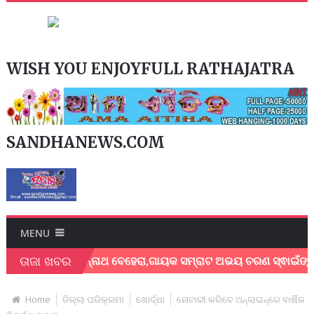
WISH YOU ENJOYFULL RATHAJATRA
SANDHANEWS.COM
MENU
ତାଜା ଖବର
ଶେଖର ଜଗନ୍ନାଥ ବେହେରା,ଗାୟକ ସମ୍ରାଟ ଅଭୟ ଚରଣ ସ୍ଵାଇଁଙ୍କ ଅଶ୍ରୁଳ 
Home
ଜିଲ୍ଲା ପରିକ୍ରମା
ଖୋର୍ଦ୍ଧା
ନୋଟାରୀ କରିବେ ଅନ୍‌ଲାଇନ୍‌ରେ ବାର୍ଷିକ