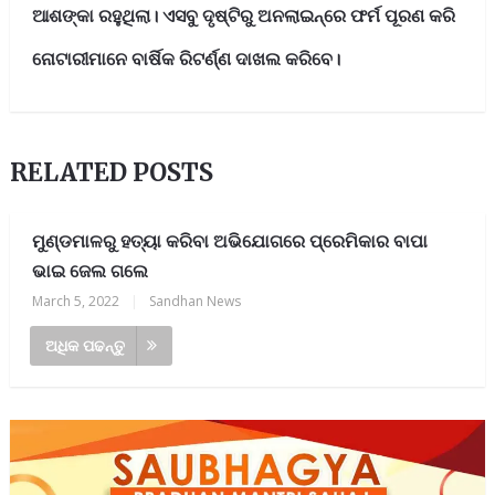
ଆଶଙ୍କା ରହୁଥିଲା। ଏସବୁ ଦୃଷ୍ଟିରୁ ଅନଲାଇନ୍‌ରେ ଫର୍ମ ପୂରଣ କରି
ନୋଟାରୀମାନେ ବାର୍ଷିକ ରିଟର୍ଣ୍ଣ ଦାଖଲ କରିବେ।
RELATED POSTS
ମୁଣ୍ଡମାଳରୁ ହତ୍ୟା କରିବା ଅଭିଯୋଗରେ ପ୍ରେମିକାର ବାପା
ଭାଇ ଜେଲ ଗଲେ
March 5, 2022
|
Sandhan News
ଅଧିକ ପଢନ୍ତୁ