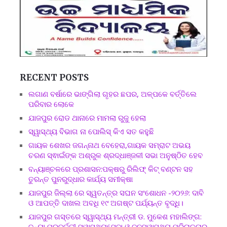
RECENT POSTS
ଲଗାଣ ବର୍ଷାରେ ଭାଙ୍ଗିଲା ଗୃହର ଛପର, ଅଳ୍ପକେ ବର୍ତ୍ତିଲେ
ପରିବାର ଲୋକେ
ଯାଜପୁର ରୋଡ ଥାନାରେ ମାମଲା ରୁଜୁ ହେଲା
ସ୍ୱାସ୍ଥ୍ୟ ବିଭାଗ ନା ପୋଲିସ୍ କିଏ ସତ କହୁଛି
ଗାୟକ ଶେଖର ଜଗନ୍ନାଥ ବେହେରା,ଗାୟକ ସମ୍ରାଟ ଅଭୟ
ଚରଣ ସ୍ଵାଇଁଙ୍କ ଅଶ୍ରୁଳ ଶ୍ରଦ୍ଧାଞ୍ଜଳୀ ସଭା ଅନୁଷ୍ଠିତ ହେବ
ବନ୍ୟାଞ୍ଚଳରେ ପ୍ରଶାସନ:ପକ୍ଷରୁ ରିଲିଫ୍ କିଟ୍ ବଣ୍ଟନ ସହ
ତୁରନ୍ତ ପୁନରୁଦ୍ଧାର କାର୍ଯ୍ୟ ସମୀକ୍ଷା
ଯାଜପୁର ଜିଲ୍ଲା ରେ ସ୍ୱତନ୍ତ୍ର ସଘନ ସଂଶୋଧନ -୨୦୨୬: ଦାବି
ଓ ଆପତ୍ତି ଦାଖଲ ଅବଧି ୧୯ ଅଗଷ୍ଟ ପର୍ଯ୍ୟନ୍ତ ବୃଦ୍ଧି।
ଯାଜପୁର ଗସ୍ତରେ ସ୍ୱାସ୍ଥ୍ୟ ମନ୍ତ୍ରୀ ଡ. ମୁକେଶ ମହାଲିଙ୍ଗ:
ବନ୍ୟା ପରବର୍ତ୍ତୀ ସ୍ୱାସ୍ଥ୍ୟସେବା ଓ ଜନସ୍ୱାସ୍ଥ୍ୟ ପରିଚାଳନାର