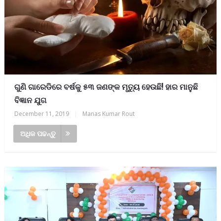
ଗୁଣି ଗାରେଡିରେ ବର୍ଷକୁ ୫୩ ଜଣଙ୍କ ମୃତ୍ୟୁ ହେଉଛି! ହାର ମାନୁଛି
ବିଜ୍ଞାନ ଯୁଗ
December 11, 2019
|
Manas Kumar Rout
ଅଧିକ ପଢନ୍ତୁ