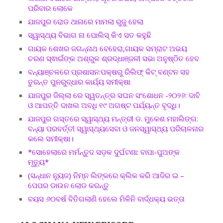
ପରିବାର ଲୋକେ
ଯାଜପୁର ରୋଡ ଥାନାରେ ମାମଲା ରୁଜୁ ହେଲା
ସ୍ୱାସ୍ଥ୍ୟ ବିଭାଗ ନା ପୋଲିସ୍ କିଏ ସତ କହୁଛି
ଗାୟକ ଶେଖର ଜଗନ୍ନାଥ ବେହେରା,ଗାୟକ ସମ୍ରାଟ ଅଭୟ
ଚରଣ ସ୍ଵାଇଁଙ୍କ ଅଶ୍ରୁଳ ଶ୍ରଦ୍ଧାଞ୍ଜଳୀ ସଭା ଅନୁଷ୍ଠିତ ହେବ
ବନ୍ୟାଞ୍ଚଳରେ ପ୍ରଶାସନ:ପକ୍ଷରୁ ରିଲିଫ୍ କିଟ୍ ବଣ୍ଟନ ସହ
ତୁରନ୍ତ ପୁନରୁଦ୍ଧାର କାର୍ଯ୍ୟ ସମୀକ୍ଷା
ଯାଜପୁର ଜିଲ୍ଲା ରେ ସ୍ୱତନ୍ତ୍ର ସଘନ ସଂଶୋଧନ -୨୦୨୬: ଦାବି
ଓ ଆପତ୍ତି ଦାଖଲ ଅବଧି ୧୯ ଅଗଷ୍ଟ ପର୍ଯ୍ୟନ୍ତ ବୃଦ୍ଧି।
ଯାଜପୁର ଗସ୍ତରେ ସ୍ୱାସ୍ଥ୍ୟ ମନ୍ତ୍ରୀ ଡ. ମୁକେଶ ମହାଲିଙ୍ଗ:
ବନ୍ୟା ପରବର୍ତ୍ତୀ ସ୍ୱାସ୍ଥ୍ୟସେବା ଓ ଜନସ୍ୱାସ୍ଥ୍ୟ ପରିଚାଳନାର
କଲେ ସମୀକ୍ଷା।
*ସୋହେଲାରେ ମର୍ମନ୍ତୁଦ ସଡ଼କ ଦୁର୍ଘଟଣା: ବାପା-ପୁଅଙ୍କ
ମୃତ୍ୟୁ*
(ସନ୍ଧାନ ନ୍ୟୁଜ) ନିମ୍ନ ଲିଙ୍କରେ କ୍ଲିକ କରି ଆଜିର ଇ –
ପେପର ଡାଉନ ଲୋଡ କରନ୍ତୁ
ବୟସ ୬୦ବର୍ଷ ବିତିଗଲାଣି ହେଲେ ମିଳିନି ବାର୍ଦ୍ଧକ୍ୟ ଭତ୍ତା