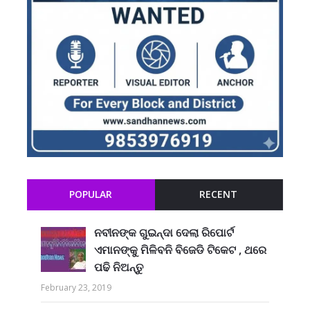
POPULAR
RECENT
ନବୀନଙ୍କ ଗୁଇନ୍ଦା ଦେଲା ରିପୋର୍ଟ
ଏମାନଙ୍କୁ ମିଳିବନି ବିଜେଡି ଟିକେଟ , ଥରେ
ପଢି ନିଅନ୍ତୁ
February 23, 2019