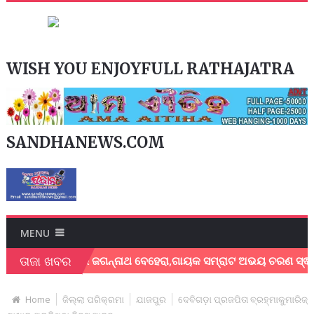
WISH YOU ENJOYFULL RATHAJATRA
SANDHANEWS.COM
MENU
ତାଜା ଖବର
ଗାୟକ ଶେଖର ଜଗନ୍ନାଥ ବେହେରା,ଗାୟକ ସମ୍ରାଟ ଅଭୟ ଚରଣ ସ୍ଵାଇଁଙ୍କ ଅଶ
Home
ଜିଲ୍ଲା ପରିକ୍ରମା
ଯାଜପୁର
ଦେବିଗଡ଼ା ପ୍ରଜପିତା ବ୍ରହ୍ମାକୁମାରିଜ୍