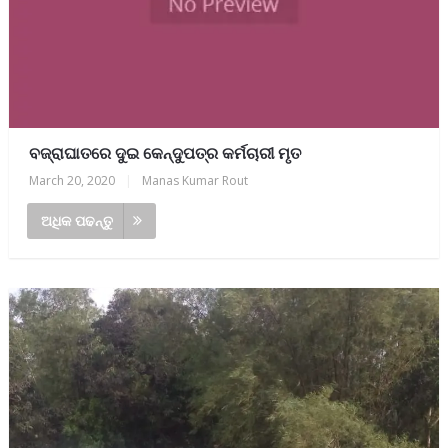
ବଜ୍ରାଘାତରେ ଦୁଇ କେନ୍ଦୁପତ୍ର କର୍ମଚାରୀ ମୃତ
March 20, 2020
|
Manas Kumar Rout
ଅଧିକ ପଢନ୍ତୁ