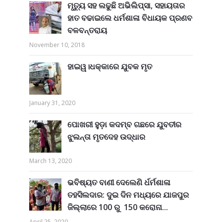
ମୃତ୍ୟୁ ସହ ଲଢୁଛି ଅଭିଲିପ୍ସା, ସହାୟତାର
ହାତ ବଢାଇଲେ ଧର୍ମଶାଳା ବିଧାୟକ ପ୍ରଣବ
ବଳବନ୍ତରାୟ
November 10, 2018
ହାଇୱ।ଧକ୍କାରେ ଯୁବକ ମୃତ
January 31, 2020
ପୋଖରୀ ହୁଡ଼ା କଦମ୍ବ ଗଛରେ ଯୁବତୀର
ଝୁଲନ୍ତା ମୃତଦେହ ଉଦ୍ଧାର
March 13, 2020
ଭବିଷ୍ୟତ ବାଣୀ ଦେଲେଣି ର୍ଧର୍ମଶାଳା
ତହସିଲଦାର: ଦୁଇ ଦିନ ମଧ୍ୟରେ ଯାଜପୁର
ଜିଲ୍ଲାରେ 100 ରୁ 150 କରୋନା...
April 25, 2020