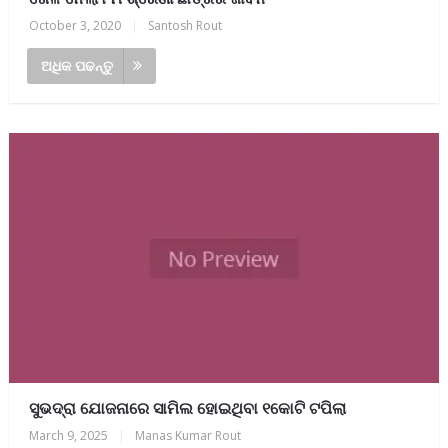
October 3, 2020
|
Santosh Rout
ଅଧିକ ପଢନ୍ତୁ
ସୁଭଦ୍ରା ଯୋଜନାରେ ସାମିଲ ହୋଇଥିବା ୧କୋଟି ଟପିଲା
March 9, 2025
|
Manas Kumar Rout