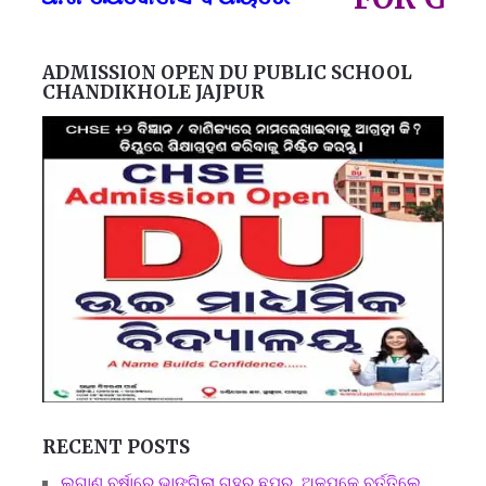
ADMISSION OPEN DU PUBLIC SCHOOL
CHANDIKHOLE JAJPUR
RECENT POSTS
ଲଗାଣ ବର୍ଷାରେ ଭାଙ୍ଗିଲା ଗୃହର ଛପର, ଅଳ୍ପକେ ବର୍ତ୍ତିଲେ