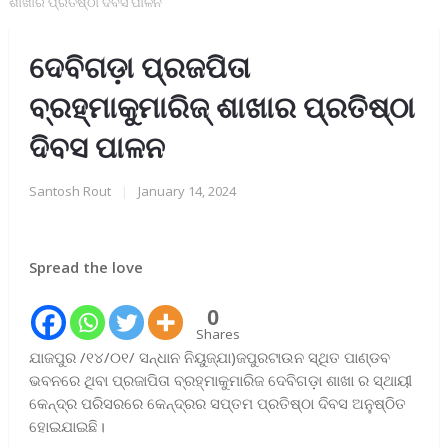
ଶାଖାର ପ୍ରତିଷ୍ଠା ଦିବସ ପାଳନ
ଦେବିଗଡ଼ା ପ୍ରଜପିତା
ବ୍ରହ୍ମାକୁମାରିଜ୍ ଶାଖାର ପ୍ରତିଷ୍ଠା
ଦିବସ ପାଳନ
Santosh Rout
|
January 14, 2024
Spread the love
0
Shares
ଯାଜପୁର /୧୪/୦୧/ ସନ୍ଧାନ ନିୟୁଜ୍ଯା)ଜପୁରଟାଉନ ସ୍ଥିତ ପାଣ୍ଡବ
ଭବନରେ ଥିବା ପ୍ରଜାପିତା ବ୍ରହ୍ମାକୁମାରିଜ ଦେବିଗଡ଼ା ଶାଖା ର ସ୍ଥାୟୀ
କେନ୍ଦ୍ର ପରିସରରେ କେନ୍ଦ୍ରର ସପ୍ତମ ପ୍ରତିଷ୍ଠା ଦିବସ ଅନୁଷ୍ଠିତ
ହୋଇଯାଇଛି।