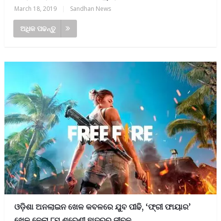
March 18, 2019
|
Sandhan News
ଅଧିକ ପଢନ୍ତୁ
ଓଡ଼ିଶା ଅନଲାଇନ ଖେଳ କବଳରେ ଯୁବ ପୀଢି, ‘ଫ୍ରୀ ଫାୟାର’
ଖେଳ ନେଲା ୮ମ ଶ୍ରେଣୀ ଛାତ୍ରର ଜୀବନ