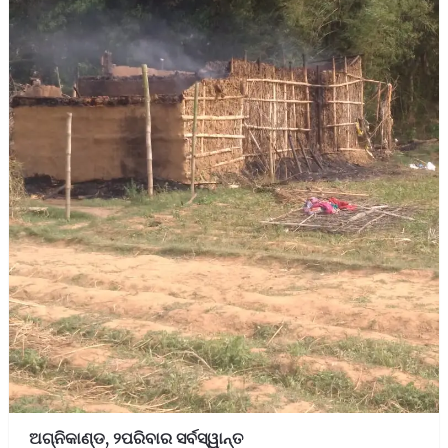
ଅଗ୍ନିକାଣ୍ଡ, ୨ପରିବାର ସର୍ବସ୍ୱାନ୍ତ