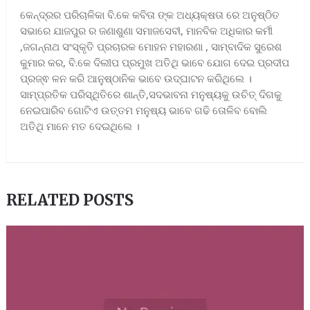
କେନ୍ଦ୍ରର ପରିଚାଳିକା ବି.କେ କବିତା ଙ୍କ ଅଧ୍ୟକ୍ଷତା ରେ ଅନୁଷ୍ଠିତ
ସଭାରେ ଯାଜପୁର ର ଜଣାଶୁଣା ସମାଜସେବୀ, ମାନବିକ ଅଧିକାର କର୍ମୀ
,ଜଗନ୍ନାଥ ସଂସ୍କୃତି ପ୍ରଚାରକ ମୋହନ ମହାରଣା , ସାମ୍ବାଦିକ ସୁରେଶ
କୁମାର କର, ବି.କେ ଦିଲୀପ ପ୍ରମୁଖ ଅତିଥି ଭାବେ ଯୋଗ ଦେଇ ପ୍ରଦୀପ
ପ୍ରଜ୍ଵ ଳନ କରି ଆନୁଷ୍ଠାନିକ ଭାବେ ଉଦ୍ଘାଟନ କରିଥିଲେ ।
ସାମ୍ପ୍ରତିକ ପରିସ୍ଥିତିରେ ଶାନ୍ତି,ସଦଭାବନା ମନୁଷ୍ୟକୁ ଉଚିତ୍ ଦିଗକୁ
ନେଇପାରିବ ଗୋଟିଏ ଉତ୍ତମ ମନୁଷ୍ୟ ଭାବେ ଗଢି ତୋଳିବ ବୋଲି
ଅତିଥି ମାନେ ମତ ଦେଇଥିଲେ ।
RELATED POSTS