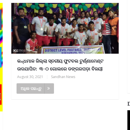
କନ୍ଧମାଳ ଜିଲ୍ଲା ସ୍ତରୀୟ ଫୁଟବଲ ଟୁର୍ଣ୍ଣାମେଣ୍ଟ
ଉଦଯାପିତ: ୩-୦ ଗୋଲରେ ଡଙ୍ଗରପଡ଼ା ବିଜୟୀ
August 30, 2021
|
Sandhan News
ଅଧିକ ପଢନ୍ତୁ
V
P