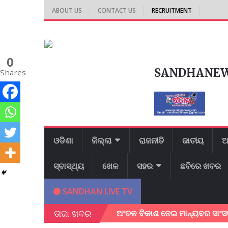
ABOUT US
CONTACT US
RECRUITMENT
0
SANDHANE
Shares
ଓଡିଶା
ଜିଲ୍ଲା
ରାଜନୀତି
ଜାତୀୟ
ଆ
ସ୍ବାସ୍ଥ୍ୟ
ଖେଳ
ସହର
ଛବିରେ ଖବର
SANDHAN LIVE TV
ତାଜା ଖବର
ା କଲେ ଜିଲ୍ଲାପାଳ।
ଅଂଚଳ ବିକାଶ ନେଇ ମାନ୍ୟବର ସାଂସଦ ଶ୍ରୀ ଭର୍ତ