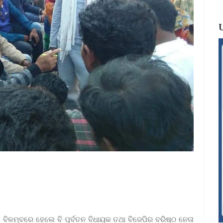
ୀ) ବିଳମ୍ବରେ ହେଲେ ବି ପୂର୍ବତନ ବିଧାୟକ ତଥା ବିଜେପିର ବରିଷ୍ଠ ନେତା