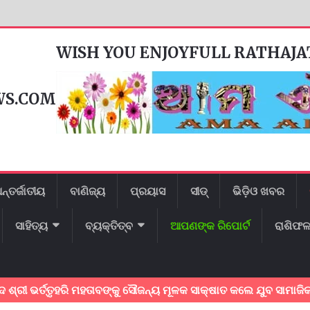
WISH YOU ENJOYFULL RATHAJ
WS.COM
ନ୍ତର୍ଜାତୀୟ
ବାଣିଜ୍ୟ
ପ୍ରୟାସ
ସୀଡ୍
ଭିଡ଼ିଓ ଖବର
ସାହିତ୍ୟ
ବ୍ୟକ୍ତିତ୍ବ
ଆପଣଙ୍କ ରିପୋର୍ଟ
ରାଶିଫ
୍ତୃହରି ମହତାବଙ୍କୁ ସୌଜନ୍ୟ ମୂଳକ ସାକ୍ଷାତ କଲେ ଯୁବ ସାମାଜିକ କର୍ମୀ ।