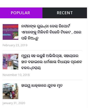
POPULAR
RECENT
ନବୀନଙ୍କ ଗୁଇନ୍ଦା ଦେଲା ରିପୋର୍ଟ
ଏମାନଙ୍କୁ ମିଳିବନି ବିଜେଡି ଟିକେଟ , ଥରେ
ପଢି ନିଅନ୍ତୁ
February 23, 2019
ମୃତ୍ୟୁ ସହ ଲଢୁଛି ଅଭିଲିପ୍ସା, ସହାୟତାର
ହାତ ବଢାଇଲେ ଧର୍ମଶାଳା ବିଧାୟକ ପ୍ରଣବ
ବଳବନ୍ତରାୟ
November 10, 2018
ହାଇୱ।ଧକ୍କାରେ ଯୁବକ ମୃତ
January 31, 2020