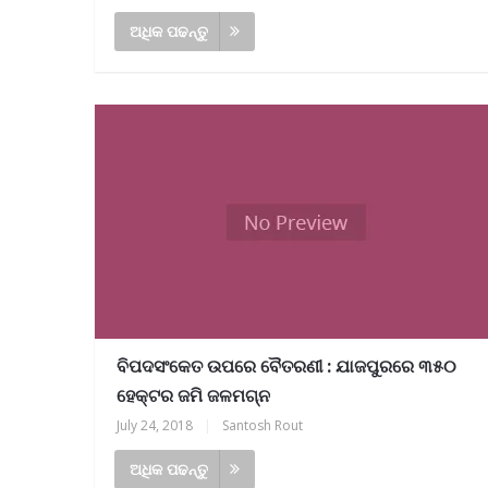
ଅଧିକ ପଢନ୍ତୁ
ବିପଦସଂକେତ ଉପରେ ବୈତରଣୀ : ଯାଜପୁରରେ ୩୫୦
ହେକ୍ଟର ଜମି ଜଳମଗ୍ନ
July 24, 2018
|
Santosh Rout
ଅଧିକ ପଢନ୍ତୁ