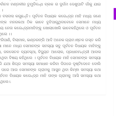
ିର୍ବାଚନ ମଣ୍ଡଳୀର ତୁମୁଡିବନ୍ଧ ବ୍ଲକ ର ଦୁର୍ଗମ ଦେଶୁଘାଟି ଗାଁକୁ ଯାଇ
 ।
େ ବସବାସ କରୁଛନ୍ତି। ପୂର୍ବତନ ବିଧାୟକ କରେନ୍ଦ୍ର ମାଝି ମଧ୍ୟ ଜଣେ
ନଙ୍କ ମନରକଥା ଠିକ ଭାବେ ବୁଝିପାରୁଥିବାବେଳେ ସେମାନେ ମଧ୍ୟ
ୟ ନେତା କରେନ୍ଦ୍ରମାଝିଙ୍କୁ ଖୋଲାଖୋଲି ଭାବେକହିଥିଲେ ଓ ପୂର୍ବତନ
ଥିଲେ ।।
ିରିପାଣି, ବିଲାମାଳ, ଭଣ୍ଡରଙ୍ଗି ଆଦି ଅନେକ ଗ୍ରାମ।ଞ୍ଚଳ ଗସ୍ତ କରି
 ମାନେ ମଧ୍ଯ ସେମାନଙ୍କ ସମସ୍ୟା ସବୁ ପୂର୍ବତନ ବିଧାୟକ ମାଝିଙ୍କୁ
, ଜଳସେଚନ ବ୍ୟବସ୍ଥା, ବିଦ୍ୟୁତ ଆଲୋକ, ପ୍ରଧାନମନ୍ତ୍ରୀ ଆବାସ
ଥିବା ବିଷୟ କହିଥିଲେ । ପୂର୍ବତନ ବିଧାୟକ ମାଝି ସେମାନଙ୍କ ସମସ୍ୟା
 ଯଥା ଶିଘ୍ର ସମସ୍ୟା ସମାଧାନ କରିବା ଦିଗରେ ଦୃଷ୍ଟିଦେବେ ବୋଲି
ା ପରେ ଆଉ ସେମାନଙ୍କ ଗ୍ରାମକୁ ଆସୁନ ଥିବା କିମ୍ଵା ସମସ୍ୟା କଥା
ର୍ବତନ ବିଧାୟକ କରେନ୍ଦ୍ର ମାଝି ତାଙ୍କ ଗ୍ରାମକୁ ଆସି ସମସ୍ୟା କଥା
ଇଥିଲେ।.