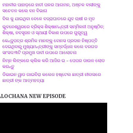
ମହାବୀର ପାହାଡ଼ରେ ହାତୀ ପଳର ଆଗମନ, ଅଞ୍ଚଳ ବାସୀଙ୍କୁ
ସଚେତନ କଲେ ବନ ବିଭାଗ
ବିଲ କୁ ଯାଇଥିବା ବେଳେ ବଜ୍ରାଘାତରେ ଯୁବ ଚାଷୀ ର ମୃତ
ଭୁବନେଶ୍ୱରରେ ବ୍ରିକ୍ସ ଶିକ୍ଷାମନ୍ତ୍ରୀ ସମ୍ମିଳନୀ ଅନୁଷ୍ଠିତ;
ଶିକ୍ଷା, ନବସୃଜନ ଓ ସ୍ଥାୟୀ ବିକାଶ ଉପରେ ଗୁରୁତ୍ୱ
କେନ୍ଦୁପତ୍ର ଶ୍ରମିକ ମାନଙ୍କୁ ବୋନସ ପ୍ରଦାନ ନିଷ୍ପତ୍ତି
ଦେଇଥିବାରୁ ମୁଖ୍ୟମନ୍ତ୍ରୀଙ୍କୁ ସମ୍ବର୍ଦ୍ଧନା କଲେ ବରଗଡ
ସାଂସଦ:୩ଟି ପ୍ରମୁଖ ଦାବୀ ଉପରେ ଆଲୋଚନା
ନିମ୍ନ ଲିଙ୍କରେ କ୍ଲିକ କରି ଆଜିର ଇ – ପେପର ଡାଉନ ଲୋଡ
କରନ୍ତୁ
ଡିଭାଇନ ୱାଡ ଗାଇବିରା କଲେଜ ହଷ୍ଟେଲ ଛାତ୍ରୀ ନୀବାସରେ
ଛାତ୍ରୀ ଙ୍କ ଆତ୍ମହତ୍ୟା
ALOCHANA NEW EPISODE
ideo
layer