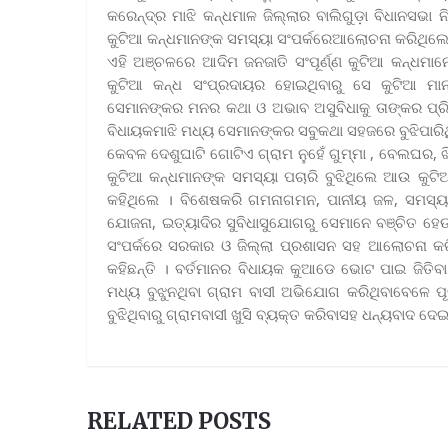
କରେନ୍ଦ୍ର ମାଝି କନ୍ଧମାଳ ଜିଲ୍ଲାର ବାଲିଗୁଡ଼ା ବିଧାନସଭା ନ
କୁଟିଆ କନ୍ଧମାନଙ୍କ ସମସ୍ୟା ସଂପର୍କରେଆଲୋଚନା କରିଥିଲେ
ଏହି ଅଞ୍ଚଳରେ ଆଦିମ ଜନଜାତି ସଂପୂର୍ଣ୍ଣ କୁଟିଆ କନ୍ଧମାନ
କୁଟିଆ କନ୍ଧ ସଂପ୍ରଦାୟର ହୋଇଥିବାରୁ ସେ କୁଟିଆ ମା
ସେମାନଙ୍କର ମନର କଥା ଓ ଅଭାବ ଅସୁବିଧାକୁ ତାଙ୍କର ପ୍ରି
ବିଧାୟକମାଝି ମଧ୍ୟ ସେମାନଙ୍କର ସବୁକଥା ସହଜରେ ବୁଝିପାରି
କେବଳ ଦେଶୁଘାଟି ଗୋଟିଏ ଗ୍ରାମ ନୁହେଁ ଗୁମ୍ମା , ବେଲଘର, ଝ
କୁଟିଆ କନ୍ଧମାନଙ୍କ ସମସ୍ୟା ପଚାରି ବୁଝିଥିଲେ ଆଉ କୁଟିଆ
କହିଥିଲେ । ବିଶେଷକରି ଗମନାଗମନ, ପାନୀୟ ଜଳ, ସମସ୍ୟା
ଯୋଜନା, ଇତ୍ୟାଦିର ସୁବିଧାସୁଯୋଗରୁ ସେମାନେ ବଞ୍ଚିତ ହେଉ
ସଂପର୍କରେ ସରକାର ଓ ଜିଲ୍ଲା ପ୍ରଶାସନ ସହ ଆଲୋଚନା କରି
କହିଛନ୍ତି । ବର୍ତମାନର ବିଧାୟକ କୁଆଡେ ଭୋଟ ପାଇ ଜିତିବ
ମଧ୍ୟ ବୁଝୁନଥିବା ଗ୍ରାମ ବାସୀ ଅଭିଯୋଗ କରିଥିବାବେଳେ ପୂ
ବୁଝିଥିବାରୁ ଗ୍ରାମବାସୀ ଖୁସି ବ୍ୟକ୍ତ କରିବାସହ ଧନ୍ୟବାଦ ଦେ
RELATED POSTS