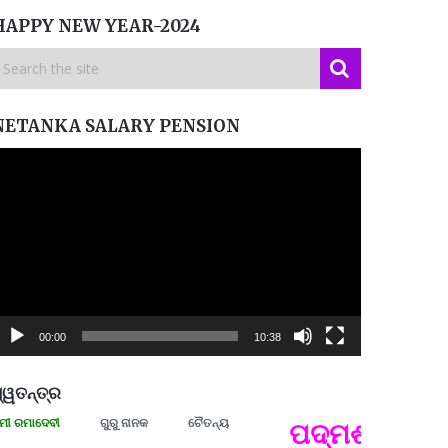
HAPPY NEW YEAR-2024
NETANKA SALARY PENSION
ideo
layer
00:00
10:38
୍ୱତନ୍ତ୍ର
ଦେବୀ
ଗୁରୁ ନାନକ
ଚୈତନ୍ୟ
ପଦ୍ମଶ୍ରୀ ଜୟନ୍ତ
ପ୍ରତ୍
Budd
ପରାଧୀ