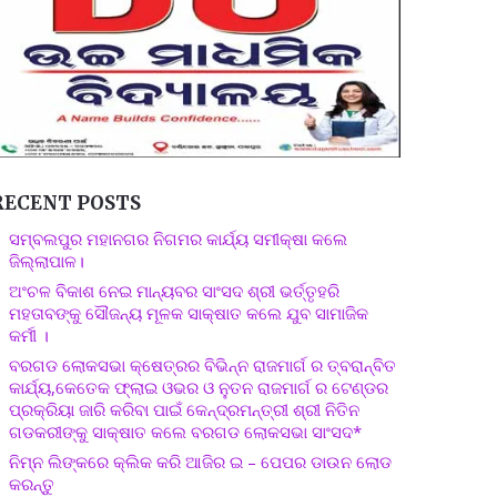
RECENT POSTS
ସମ୍ବଲପୁର ମହାନଗର ନିଗମର କାର୍ଯ୍ୟ ସମୀକ୍ଷା କଲେ
ଜିଲ୍ଲାପାଳ।
ଅଂଚଳ ବିକାଶ ନେଇ ମାନ୍ୟବର ସାଂସଦ ଶ୍ରୀ ଭର୍ତ୍ତୃହରି
ମହତାବଙ୍କୁ ସୌଜନ୍ୟ ମୂଳକ ସାକ୍ଷାତ କଲେ ଯୁବ ସାମାଜିକ
କର୍ମୀ ।
ବରଗଡ ଲୋକସଭା କ୍ଷେତ୍ରର ବିଭିନ୍ନ ରାଜମାର୍ଗ ର ତ୍ବରାନ୍ବିତ
କାର୍ଯ୍ୟ,କେତେକ ଫ୍ଲାଇ ଓଭର ଓ ନୁତନ ରାଜମାର୍ଗ ର ଟେଣ୍ଡର
ପ୍ରକ୍ରିୟା ଜାରି କରିବା ପାଇଁ କେନ୍ଦ୍ରମନ୍ତ୍ରୀ ଶ୍ରୀ ନିତିନ
ଗଡକରୀଙ୍କୁ ସାକ୍ଷାତ କଲେ ବରଗଡ ଲୋକସଭା ସାଂସଦ*
ନିମ୍ନ ଲିଙ୍କରେ କ୍ଲିକ କରି ଆଜିର ଇ – ପେପର ଡାଉନ ଲୋଡ
କରନ୍ତୁ