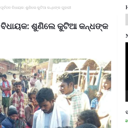
 ପୂର୍ବତନ ବିଧାୟକ: ଶୁଣିଲେ କୁଟିଆ କନ୍ଧଙ୍କ ଗୁହାରୀ
ନ ବିଧାୟକ: ଶୁଣିଲେ କୁଟିଆ କନ୍ଧଙ୍କ
V
P
ସ
ମନେ ପଡନ୍ତି: ସ୍ୱାଧୀନତା ସଂଗ୍ରାମୀ ରମା