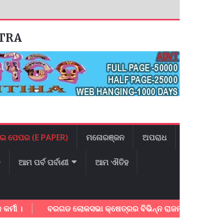
ATRA
ଇ ପେପର (E PAPER)
ମନୋରଞ୍ଜନ
ଅପରାଧ
ଳ
ଆମ ପର୍ବ ପର୍ବାଣୀ
ଆମ ଐତିହ
ବରଗଡ ଲୋକସଭା କ୍ଷେତ୍ରର ବିଭିନ୍ନ ରାଜମାର୍ଗ ର ତ୍ବରାନ୍ବିତ କାର୍