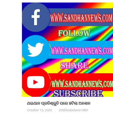
ଥଇଥାନ ପ୍ରତିଶ୍ରୁତି ପରେ ହଟିଲା ଅନଶନ
October 15, 2020
|
2005lindadavis1989