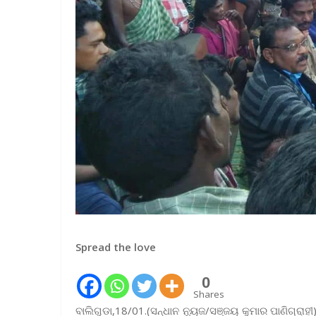
Spread the love
0
Shares
ବାଲିଗୁଡା,18/01.(ସନ୍ଧାନ ନ୍ୟୁଜ/ସଞ୍ଜୟ କୁମାର ପାଣିଗ୍ରାହ