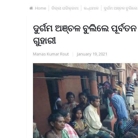
Home
ଜିଲ୍ଲା ପରିକ୍ରମା
କନ୍ଧମାଳ
ଦୁର୍ଗମ ଅଞ୍ଚଳ ବୁଲିଲେ
ଦୁର୍ଗମ ଅଞ୍ଚଳ ବୁଲିଲେ ପୂର୍ବତ
ଗୁହାରୀ
Manas Kumar Rout
|
January 19, 2021