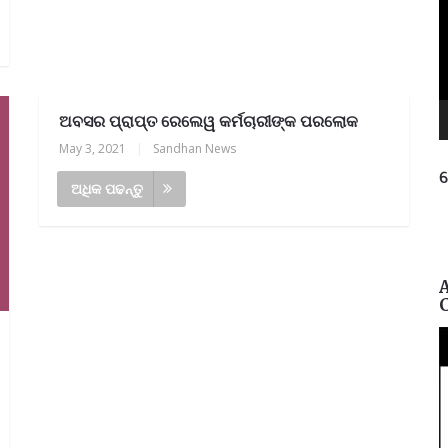
ଅବସର ପ୍ରାପ୍ତ ରେଲେୱ କର୍ମଚାରୀଙ୍କ ପରଲୋକ
May 3, 2021
|
Sandhan News
ନ
ଅଧିକ ପଢନ୍ତୁ
ପ୍ରତ