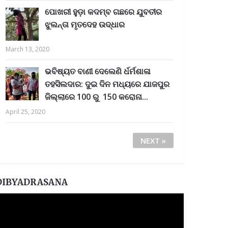
ପୋଖରୀ ହୁଡ଼ା କଦମ୍ବ ଗଛରେ ଯୁବତୀର
ଝୁଲନ୍ତା ମୃତଦେହ ଉଦ୍ଧାର
March 13, 2020
ଭବିଷ୍ୟତ ବାଣୀ ଦେଲେଣି ର୍ଧର୍ମଶାଳା
ତହସିଲଦାର: ଦୁଇ ଦିନ ମଧ୍ୟରେ ଯାଜପୁର
ଜିଲ୍ଲାରେ 100 ରୁ 150 କରୋନା...
April 25, 2020
NEXT »
DIBYADRASANA
ideo
layer