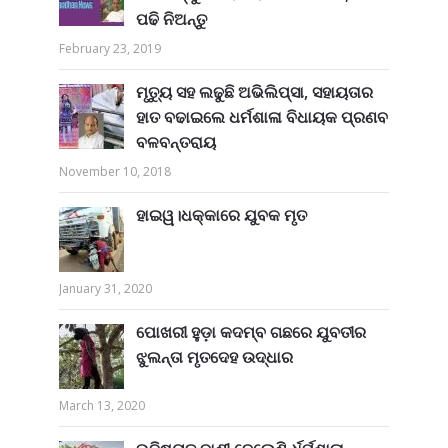
ପଢି ନିଅନ୍ତୁ
February 23, 2019
ମୃତ୍ୟୁ ସହ ଲଢୁଛି ଅଭିଲିପ୍ସା, ସହାୟତାର
ହାତ ବଢାଇଲେ ଧର୍ମଶାଳା ବିଧାୟକ ପ୍ରଣବ
ବଳବନ୍ତରାୟ
November 10, 2018
ହାଇୱ।ଧକ୍କାରେ ଯୁବକ ମୃତ
January 31, 2020
ପୋଖରୀ ହୁଡ଼ା କଦମ୍ବ ଗଛରେ ଯୁବତୀର
ଝୁଲନ୍ତା ମୃତଦେହ ଉଦ୍ଧାର
March 13, 2020