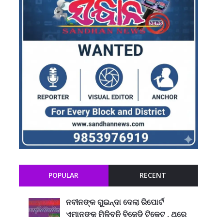
POPULAR
RECENT
ନବୀନଙ୍କ ଗୁଇନ୍ଦା ଦେଲା ରିପୋର୍ଟ
ଏମାନଙ୍କୁ ମିଳିବନି ବିଜେଡି ଟିକେଟ , ଥରେ