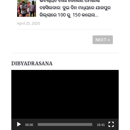
ଭବିଷ୍ୟତ ବାଣୀ ଦେଲେଣି ର୍ଧର୍ମଶାଳା
ତହସିଲଦାର: ଦୁଇ ଦିନ ମଧ୍ୟରେ ଯାଜପୁର
ଜିଲ୍ଲାରେ 100 ରୁ 150 କରୋନା...
April 25, 2020
NEXT »
DIBYADRASANA
Video
Player
00:00
16:41