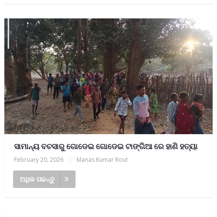
ସାମାନ୍ୟ ବଚସାରୁ ଗୋଡେଇ ଗୋଡେଇ ଟାଙ୍ଗିଆ ରେ ହାଣି ହତ୍ୟା
February 20, 2026
|
Manas Kumar Rout
ଅଧିକ ପଢନ୍ତୁ