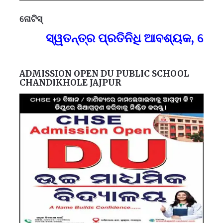
ନୋଟିସ୍
ପ୍
ସ୍ୱତନ୍ତ୍ର ପ୍ରତିନିଧି ଆବଶ୍ୟକ, ଯୋଗା
F
ADMISSION OPEN DU PUBLIC SCHOOL
CHANDIKHOLE JAJPUR