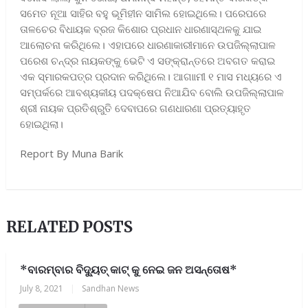
ସମେତ ନୂଆ ସାହିର ବହୁ ଭୂମିହୀନ ସାମିଲ ହୋଇଥିଲେ। ପରେପରେ
ତାଳଚେର ବିଧାୟକ ବ୍ରଜ କିଶୋର ପ୍ରଧାନ ଧାରଣାସ୍ଥଳକୁ ଯାଇ
ଆଲୋଚନା କରିଥିଲେ। ଏହାପରେ ଧାରଣାକାରୀମାନେ ଉପଜିଲ୍ଲାପାଳ
ପରେଶ ଚନ୍ଦ୍ର ନାୟକଙ୍କୁ ଭେଟି ଏ ସଙ୍କ୍ରାନ୍ତରେ ଅବଗତ କରାଇ
ଏକ ସ୍ମାରକପତ୍ର ପ୍ରଦାନ କରିଥିଲେ। ଆଗାାମୀ ୧ ମାସ ମଧ୍ୟରେ ଏ
ସମ୍ପର୍କରେ ଆବଶ୍ୟକୀୟ ପଦକ୍ଷେପ ନିଆଯିବ ବୋଲି ଉପଜିଲ୍ଲାପାଳ
ଶ୍ରୀ ନାୟକ ପ୍ରତିଶ୍ରୁତି ଦେବାପରେ ଗଣଧାରଣା ପ୍ରତ୍ୟାହୃତ
ହୋଇଥିଲା।
Report By Muna Barik
RELATED POSTS
*ବାରମ୍ବାର ବିଦ୍ୟୁତ୍ କାଟ୍ କୁ ନେଇ ଜନ ଅସନ୍ତୋଷ*
July 8, 2021
|
Sandhan News