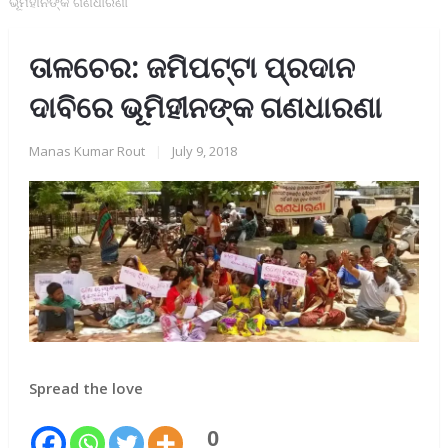
ଭୂମିହୀନଙ୍କ ଗଣଧାରଣା
ତାଳଚେର: ଜମିପଟ୍ଟା ପ୍ରଦାନ
ଦାବିରେ ଭୂମିହୀନଙ୍କ ଗଣଧାରଣା
Manas Kumar Rout
|
July 9, 2018
Spread the love
0