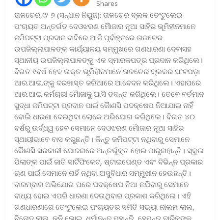
Shares
ତାଳଚେର,୯/ ୭ (ସନ୍ଧାନ ନିୟୁଜ): ତାଳଚେର ବ୍ଲକ ତେଂଟୁଲେଇ
ପଂଚାୟତ ଅନ୍ତର୍ଗତ ଦେଓଝରଣ ମୈାଜାର ନୂଆ ସାହିର ଭୂମିହୀନମାନେ
ଜମିପଟ୍ଟା ପ୍ରଦାନ ଦାବିରେ ଆଜି ପୂର୍ବାହ୍ନରେ ତାଳଚେର
ଉପଜିଲ୍ଲାପାଳଙ୍କ କାର୍ଯ୍ୟାଳୟ ସମ୍ମୁଖରେ ଗଣଧାରଣା ଦେବାସହ
ସ୍ଥାନୀୟ ଉପଜିଲ୍ଲାପାଳଙ୍କୁ ଏକ ସ୍ମାରକପତ୍ର ପ୍ରଦାନ କରିଥିଲେ।
ବିଗତ ୧ବର୍ଷ ହେବ ଉକ୍ତ ଭୂମିହୀନମାନେ ତାଳଚେର ବ୍ଲକର ଘଂଟପଡ଼ା
ଆର.ଆଇ.ଙ୍କୁ ଦରଖାସ୍ତ ଜରିଆରେ ଆବେଦନ କରିଥିଲେ। ଏହାପରେ
ଆର.ଆଇ କର୍ମଚାରୀ ମୈାଜାକୁ ଆସି ତଦନ୍ତ କରିଥିଲେ। ତେବେ ବର୍ତମାନ
ସୁଦ୍ଧା ଜମିପଟ୍ଟା ପ୍ରଦାନ ପାଇଁ କୈାଣସି ପଦକ୍ଷେପ ନିଆଯାଇ ନାହିଁ
ବୋଲି ଧାରଣା ଦେଇଥିବା ଲୋକେ ଅଭିଯୋଗ କରିଥିଲେ। ବିଗତ ୪୦
ବର୍ଷରୁ ଉର୍ଦ୍ଧ୍ୱ ହେବ ସେମାନେ ଦେଓଝରଣ ମୈାଜାର ନୂଆ ସାହିର
ସ୍ଥାୟୀଭାବେ ବାସ କରୁଛନ୍ତି। କିନ୍ତୁ ଜମିପଟ୍ଟା ନଥିବାରୁ ସେମାନେ
କୈାଣସି ସରକାରୀ ଯୋଜନାରେ ଅନ୍ତର୍ଭୁକ୍ତ ହୋଇ ପାରୁନାହାନ୍ତି। ସ୍କୁଲ
ପିଲାଙ୍କ ପାଇଁ ଜାତି ସାର୍ଟିଫିକେଟ୍, ଷ୍ଟାଇପେଣ୍ଡ ଏବଂ ବିଭିନ୍ନ ପ୍ରକାର
ଋଣ ପାଇଁ ସେମାନେ ନାହିଁ ନଥିବା ଅସୁବିଧାର ସମ୍ମୁଖୀନ ହେଉଛନ୍ତି।
ବାରମ୍ବାର ଅଭିଯୋଗ ପରେ ପଦକ୍ଷେପ ନିଆ ନଯିବାରୁ ସେମାନେ
ବାଧ୍ୟ ହୋଇ ଏପରି ଧାରଣା ଦେଉଥିବାର ପ୍ରକାଶ କରିଥିଲେ। ଏହି
ଗଣଧାରଣାରେ ତେଂଟୁଲେଇ ପଂଚାୟତର ସମିତି ସଭ୍ୟା ନୀଲମ ଲାଲ,
ବିନୋଦ ଲାଲ, କୁନି ଭୋଇ, ଧର୍ମାନନ୍ଦ ମହାନ୍ତି, ହେମନ୍ତ ବାରିକଙ୍କ