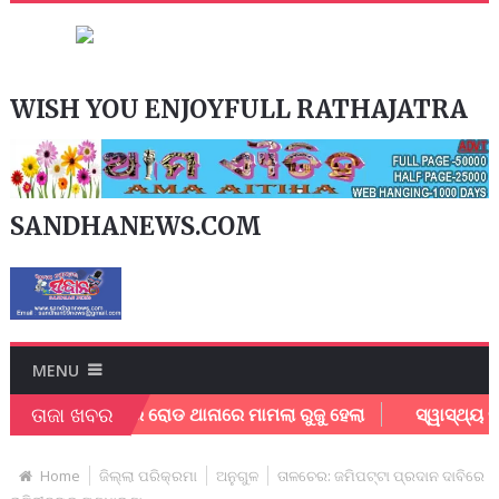
WISH YOU ENJOYFULL RATHAJATRA
SANDHANEWS.COM
MENU
ତାଜା ଖବର
ଯାଜପୁର ରୋଡ ଥାନାରେ ମାମଲା ରୁଜୁ ହେଲା
ସ୍ୱାସ୍ଥ୍ୟ ବିଭାଗ ନ
Home
ଜିଲ୍ଲା ପରିକ୍ରମା
ଅନୁଗୁଳ
ତାଳଚେର: ଜମିପଟ୍ଟା ପ୍ରଦାନ ଦାବିରେ