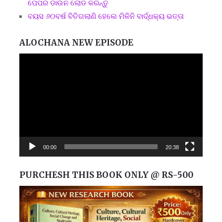
ପେପର ଡାଉନ ଲୋଡ କରନ୍ତୁ
ବୟସ ୬୦ବର୍ଷ ବିତିଗଲାଣି ହେଲେ ମିଳିନି ବାର୍ଦ୍ଧକ୍ୟ ଭତ୍ତା
ALOCHANA NEW EPISODE
Video
Player
00:00
20:38
PURCHESH THIS BOOK ONLY @ RS-500