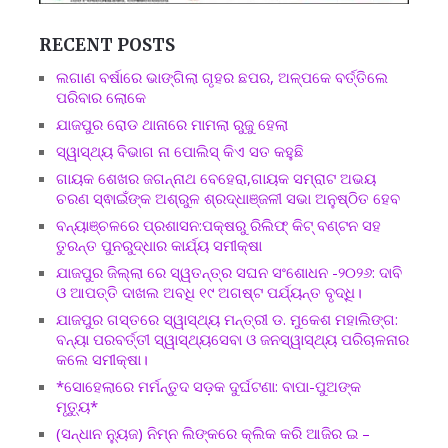
RECENT POSTS
ଲଗାଣ ବର୍ଷାରେ ଭାଙ୍ଗିଲା ଗୃହର ଛପର, ଅଳ୍ପକେ ବର୍ତ୍ତିଲେ
ପରିବାର ଲୋକେ
ଯାଜପୁର ରୋଡ ଥାନାରେ ମାମଲା ରୁଜୁ ହେଲା
ସ୍ୱାସ୍ଥ୍ୟ ବିଭାଗ ନା ପୋଲିସ୍ କିଏ ସତ କହୁଛି
ଗାୟକ ଶେଖର ଜଗନ୍ନାଥ ବେହେରା,ଗାୟକ ସମ୍ରାଟ ଅଭୟ
ଚରଣ ସ୍ଵାଇଁଙ୍କ ଅଶ୍ରୁଳ ଶ୍ରଦ୍ଧାଞ୍ଜଳୀ ସଭା ଅନୁଷ୍ଠିତ ହେବ
ବନ୍ୟାଞ୍ଚଳରେ ପ୍ରଶାସନ:ପକ୍ଷରୁ ରିଲିଫ୍ କିଟ୍ ବଣ୍ଟନ ସହ
ତୁରନ୍ତ ପୁନରୁଦ୍ଧାର କାର୍ଯ୍ୟ ସମୀକ୍ଷା
ଯାଜପୁର ଜିଲ୍ଲା ରେ ସ୍ୱତନ୍ତ୍ର ସଘନ ସଂଶୋଧନ -୨୦୨୬: ଦାବି
ଓ ଆପତ୍ତି ଦାଖଲ ଅବଧି ୧୯ ଅଗଷ୍ଟ ପର୍ଯ୍ୟନ୍ତ ବୃଦ୍ଧି।
ଯାଜପୁର ଗସ୍ତରେ ସ୍ୱାସ୍ଥ୍ୟ ମନ୍ତ୍ରୀ ଡ. ମୁକେଶ ମହାଲିଙ୍ଗ:
ବନ୍ୟା ପରବର୍ତ୍ତୀ ସ୍ୱାସ୍ଥ୍ୟସେବା ଓ ଜନସ୍ୱାସ୍ଥ୍ୟ ପରିଚାଳନାର
କଲେ ସମୀକ୍ଷା।
*ସୋହେଲାରେ ମର୍ମନ୍ତୁଦ ସଡ଼କ ଦୁର୍ଘଟଣା: ବାପା-ପୁଅଙ୍କ
ମୃତ୍ୟୁ*
(ସନ୍ଧାନ ନ୍ୟୁଜ) ନିମ୍ନ ଲିଙ୍କରେ କ୍ଲିକ କରି ଆଜିର ଇ –