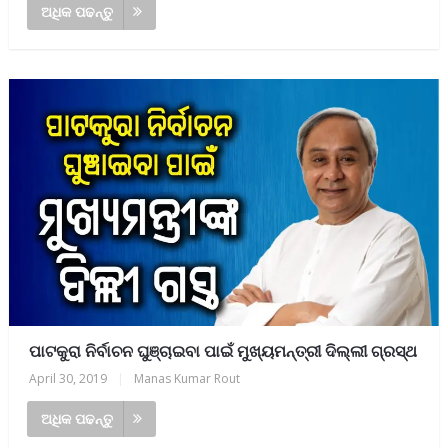
ଅଧିକ ପଢନ୍ତୁ
ପାଟକୁରା ନିର୍ବାଚନ ଘୁଞ୍ଚାଇବା ପାଇଁ ମୁଖ୍ୟମନ୍ତ୍ରୀ ଦିଲ୍ଲୀ ଗ୍ରସ୍ଥ
April 30, 2019
|
Manas Kumar Rout
ଅଧିକ ପଢନ୍ତୁ