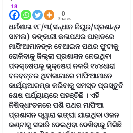
18
0
Shares
ଧର୍ମଶାଳା ୧୮/୩(ସନ୍ଧାନ ନିୟୁଜ/ପ୍ରଶାନ୍ତ
ସାମଲ) ଡଙ୍କାରୀ କଳାପଥର ପାହାଡରେ
ମାଫିଆମାନଙ୍କ ବେଆଇନ ପଥର ଫୁଟାକୁ
ରୋକିବାକୁ ଜିଲ୍ଲା ପ୍ରଶାସନ ନେଇଥିବା
ପଦକ୍ଷେପକୁ ଭୃକ୍ଷେପ ନକରି ୧୪୪ଧାରା
ବଳବତ୍ତର ଥିବାଜାଗାରେ ମାଫିଆମାନେ
କାର୍ଯ୍ୟଆରମ୍ଭ କରିବାକୁ ସମସ୍ତ ପ୍ରସ୍ତୁତି
ଶେଷ ପର୍ଯ୍ୟାୟରେ ପହଞ୍ଚିଛି । ଏହି
ନିଷିଦ୍ଧାଂଚଳରେ ପଶି ପଥର ମାଫିଆ
ପ୍ରଶାସନ ଦ୍ୱାରା ଭଙ୍ଘା ଯାଇଥିବା ଓଜନ
କଣ୍ଟାକୁ ସଜାଡି ଦେଇଥିବା ଦେଖିବାକୁ ମିଳିଛି