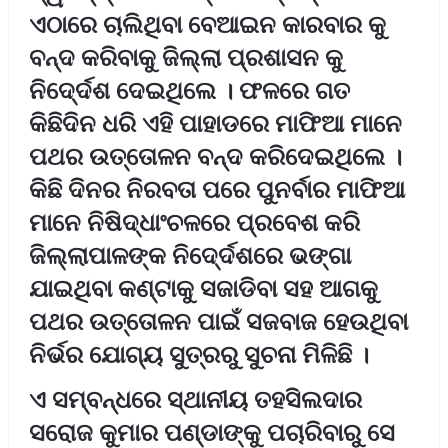
ଏଠାରେ ଚାଲିଥିବା ବେଆଇନ କାରବାର କୁ
ବନ୍ଦ କରିବାକୁ ଜିଲ୍ଲା ପ୍ରଶାସନ କୁ
ନିଦେ୍ର୍ଦଶ ଦେଇଥିଲେ । ଫଳରେ ଗତ
କିଛିଦିନ ଧରି ଏହି ପାହାଡରେ ମାଫିଆ ମାନେ
ପଥର ଉତ୍ତୋଳନ ବନ୍ଦ କରିଦେଇଥିଲେ ।
କିଛି ଦିନର ନିରବତା ପରେ ପୁନର୍ବାର ମାଫିଆ
ମାନେ ନିଷିଦ୍ଧାଂଚଳରେ ପ୍ରବେଶ କରି
ଜିଲ୍ଲାପାଳଙ୍କ ନିଦେ୍ର୍ଦଶରେ ଭଙ୍ଗା
ଯାଇଥିବା କଣ୍ଟାକୁ ସଜାଡିବା ସହ ଆଗକୁ
ପଥର ଉତ୍ତୋଳନ ପାଇଁ ସଜବାଜ ହେଉଥିବା
ନିର୍ଭର ଯୋଗ୍ୟ ସୁତ୍ରରୁ ସୁଚନା ମିଳିଛି ।
ଏ ସମ୍ବନ୍ଧରେ ସ୍ଥାନୀୟ ତହସିଲଦାର
ସରୋଜ କୁମାର ପଣ୍ଡାଙ୍କୁ ପଚାରିବାରୁ ସେ