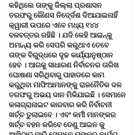
କହିଥିଲେ ତାଙ୍କୁ ଜିିଲ୍ଲା ପ୍ରଶାସନ
ତରଫରୁ କୌଣସ ନିଦେ୍ର୍ଦଶ ଦିଆଯାଇନାହିଁ
କ୍ୱାରୀ ଉପରେ ଏବେ ମଧ୍ୟ ୧୪୪
ବଳବତ୍ତର ରହିଛି । ଯଦି କେହି ଆଇନ୍କୁ
ଅମାନ୍ୟ କରି ସେପରି କରୁଥାଏ ତେବେ
ତାଙ୍କ ବିରୁଦ୍ଧରେ ଦୃଢ କାର୍ଯ୍ୟାନୁଷ୍ଠାନ
ହେବ । ଆଗକୁ ସାଧାରଣ ନିର୍ବାଚନର ତାରିଖ
ଘୋଷଣା ସରିଥିବାରୁ ପାହାଡରେ କାମ
କରୁଥିବା ମାଫିଆମାନଙ୍କୁ ରାଜନୈତିକ ଦଳ
ତରଫରୁ ଅଭୟ ଦାନ ମିଳିଯାଇଛି । ସେମାନେ
କଳାଗ୍ରାନାଇଟ କାରବାର କରି ନିର୍ବାଚନୀ
ଖର୍ଚ୍ଚ ତୁଲାଇବେ । ଏବଂ କର୍ମୀ ମାନଙ୍କର
ଖର୍ଚ୍ଚ ବହନ କରିବେ ତେଣୁ ଆଇନ କୁ
ଆଖିଠାର ମାରି ସେମାନେ ତାଙ୍କର କାର୍ଯ୍ୟ