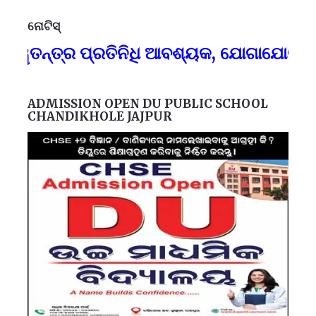
ନୋଟିସ୍
ପ୍
ନ୍ତ୍ର ପ୍ରତିନିଧି ଆବଶ୍ୟକ, ଯୋଗାଯୋଗ-୯୪୩୭
F
ADMISSION OPEN DU PUBLIC SCHOOL
CHANDIKHOLE JAJPUR