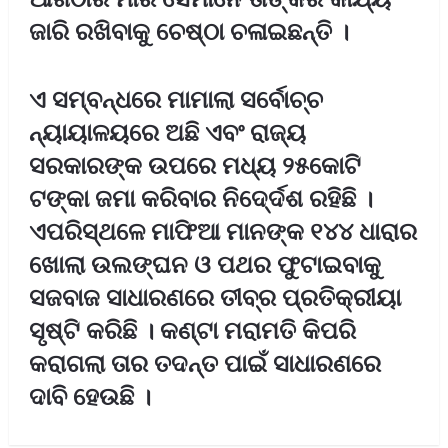
ଜାରି ରଖିବାକୁ ଚେଷ୍ଠା ଚଳାଇଛନ୍ତି ।
ଏ ସମ୍ବନ୍ଧରେ ମାମାଲା ସର୍ବୋଚ୍ଚ
ନ୍ୟାୟାଳୟରେ ଅଛି ଏବଂ ରାଜ୍ୟ
ସରକାରଙ୍କ ଉପରେ ମଧ୍ୟ ୨୫କୋଟି
ଟଙ୍କା ଜମା କରିବାର ନିଦେ୍ର୍ଦଶ ରହିଛି ।
ଏପରିସ୍ଥଳେ ମାଫିଆ ମାନଙ୍କ ୧୪୪ ଧାରାର
ଖୋଲା ଉଲଙ୍ଘନ ଓ ପଥର ଫୁଟାଇବାକୁ
ସଜବାଜ ସାଧାରଣରେ ତୀବ୍ର ପ୍ରତିକ୍ରୀୟା
ସୃଷ୍ଟି କରିଛି । କଣ୍ଟା ମରାମତି କିପରି
କରାଗଲା ତାର ତଦନ୍ତ ପାଇଁ ସାଧାରଣରେ
ଦାବି ହେଉଛି ।