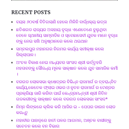
RECENT POSTS
ବୟସ ୬୦ବର୍ଷ ବିତିଗଲାଣି ହେଲେ ମିଳିନି ବାର୍ଦ୍ଧକ୍ୟ ଭତ୍ତା
ଛତିଶଗଡ ରାଜ୍ୟର ଅସହାୟ ବୃଦ୍ଧା ଏଣେତେଣେ ବୁଲୁଥିବା
ବେଳେ ସ୍ଥାନୀୟ ସାମ୍ବାଦିକ ଓ ସ୍ବେଛାସେବୀ ଯୁବକ ମାନେ ବୃଦ୍ଧା
ଙ୍କୁ ନେଇ ସଖି ଅନୁଷ୍ଠାନରେ କଲେ ଥଇଥାନ
ସମ୍ବଲପୁର ମହାନଗର ନିଗମର କାର୍ଯ୍ୟ ସମୀକ୍ଷା କଲେ
ଜିଲ୍ଲାପାଳ।
ଅଂଚଳ ବିକାଶ ନେଇ ମାନ୍ୟବର ସାଂସଦ ଶ୍ରୀ ଭର୍ତ୍ତୃହରି
ମହତାବଙ୍କୁ ସୌଜନ୍ୟ ମୂଳକ ସାକ୍ଷାତ କଲେ ଯୁବ ସାମାଜିକ କର୍ମୀ
।
ବରଗଡ ଲୋକସଭା କ୍ଷେତ୍ରର ବିଭିନ୍ନ ରାଜମାର୍ଗ ର ତ୍ବରାନ୍ବିତ
କାର୍ଯ୍ୟ,କେତେକ ଫ୍ଲାଇ ଓଭର ଓ ନୁତନ ରାଜମାର୍ଗ ର ଟେଣ୍ଡର
ପ୍ରକ୍ରିୟା ଜାରି କରିବା ପାଇଁ କେନ୍ଦ୍ରମନ୍ତ୍ରୀ ଶ୍ରୀ ନିତିନ
ଗଡକରୀଙ୍କୁ ସାକ୍ଷାତ କଲେ ବରଗଡ ଲୋକସଭା ସାଂସଦ*
ନିମ୍ନ ଲିଙ୍କରେ କ୍ଲିକ କରି ଆଜିର ଇ – ପେପର ଡାଉନ ଲୋଡ
କରନ୍ତୁ
ମହାବୀର ପାହାଡ଼ରେ ହାତୀ ପଳର ଆଗମନ, ଅଞ୍ଚଳ ବାସୀଙ୍କୁ
ସଚେତନ କଲେ ବନ ବିଭାଗ