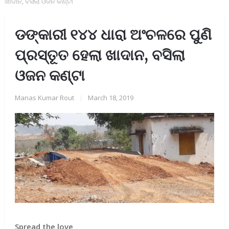
ଖାଦାନ, ବସିଲା ଓଜନ କଣ୍ଟା
ଡଙ୍କାରୀ ୧୪୪ ଧାରା ଅଂଚଳରେ ପୁଣି
ପ୍ରସ୍ତୂତ ହେଲା ଖାଦାନ, ବସିଲା
ଓଜନ କଣ୍ଟା
Manas Kumar Rout
|
March 18, 2019
Spread the love