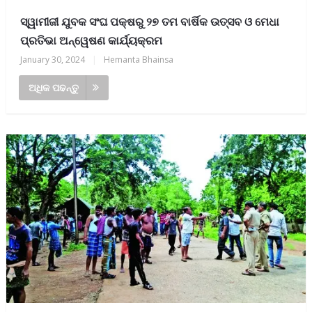
ସ୍ୱାମୀଜୀ ଯୁବକ ସଂଘ ପକ୍ଷରୁ ୨୭ ତମ ବାର୍ଷିକ ଉତ୍ସବ ଓ ମେଧା
ପ୍ରତିଭା ଅନ୍ୱେଷଣ କାର୍ଯ୍ୟକ୍ରମ
January 30, 2024
|
Hemanta Bhainsa
ଅଧିକ ପଢନ୍ତୁ