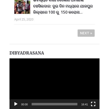
ତହସିଲଦାର: ଦୁଇ ଦିନ ମଧ୍ୟରେ ଯାଜପୁର
ଜିଲ୍ଲାରେ 100 ରୁ 150 କରୋନା...
April 25, 2020
NEXT »
DIBYADRASANA
Video
Player
00:00
16:41