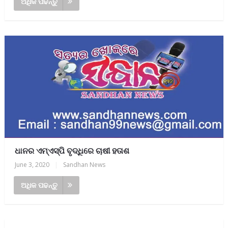
ଅଧିକ ପଢନ୍ତୁ
ଧାନର ଏମ୍‌ଏସ୍‌ପି ବୃଦ୍ଧିରେ ଚାଷୀ ହତାଶ
June 3, 2020
|
Sandhan News
ଅଧିକ ପଢନ୍ତୁ