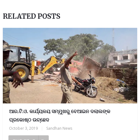
RELATED POSTS
ଆର.ଟି.ଓ. କାର୍ଯ୍ୟଳୟ ସମ୍ମୁଖରୁ ବେଆଇନ ଦଲାଲଙ୍କ
ପ୍ରକୋଷ୍ଠ ଉଚ୍ଛେଦ
October 3, 2019
|
Sandhan News