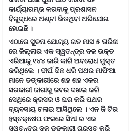
କାର୍ଯ୍ୟାରମ୍ଭ କରବାକୁ ପ୍ରଶାସନ
ବିରୁଦ୍ଧରେ ଅଣ୍ଟା ଭିଡଥିବା ଅଭିଯୋଗ
ହୋଇଛି ।
ଏଠାରେ ସୁଚନା ଯୋଗ୍ୟ ଗତ ମାସ ୫ ତାରିଖ
ରେ ଜିଲ୍ଲାର ଏକ ସ୍ୱତନ୍ତ୍ର ଦଳ ଉକ୍ତ
ଏରିଆକୁ ୧୪୪ ଜାରି କାରି ଅବରୋଧ ମୁକ୍ତ
କରିଥିଲେ । ଦୀର୍ଘ ଦିନ ଧରି ପଥର ମାଫିଆ
ମାନେ ଡଙ୍କାରୀରେ ଶହ ଶହ ଏକର
ସରକାରୀ ଜାଗାକୁ ଜବର ଦଖଲ କରି
ସେଥିରେ କ୍ରସର ଓ ଘର କରି ପଥର
ବ୍ୟବସାୟ ଚଳାଇ ଆସିଥିଲେ । ଏନ ଜି ଟିର
ହସ୍ତକ୍ଷେପ ଫଳରେ ସିଆ ର ଏକ
ସ୍ୱତନ୍ତ୍ର ଦଳ ଡଙ୍କାରୀ ଗ୍ରସ୍ତ କରି