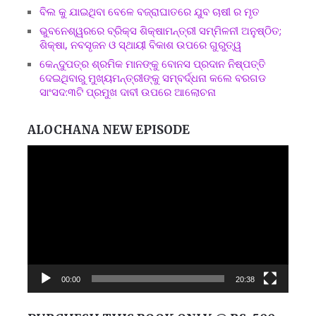
ବିଲ କୁ ଯାଇଥିବା ବେଳେ ବଜ୍ରାଘାତରେ ଯୁବ ଚାଷୀ ର ମୃତ
ଭୁବନେଶ୍ୱରରେ ବ୍ରିକ୍ସ ଶିକ୍ଷାମନ୍ତ୍ରୀ ସମ୍ମିଳନୀ ଅନୁଷ୍ଠିତ;
ଶିକ୍ଷା, ନବସୃଜନ ଓ ସ୍ଥାୟୀ ବିକାଶ ଉପରେ ଗୁରୁତ୍ୱ
କେନ୍ଦୁପତ୍ର ଶ୍ରମିକ ମାନଙ୍କୁ ବୋନସ ପ୍ରଦାନ ନିଷ୍ପତ୍ତି
ଦେଇଥିବାରୁ ମୁଖ୍ୟମନ୍ତ୍ରୀଙ୍କୁ ସମ୍ବର୍ଦ୍ଧନା କଲେ ବରଗଡ
ସାଂସଦ:୩ଟି ପ୍ରମୁଖ ଦାବୀ ଉପରେ ଆଲୋଚନା
ALOCHANA NEW EPISODE
Video
Player
00:00
20:38