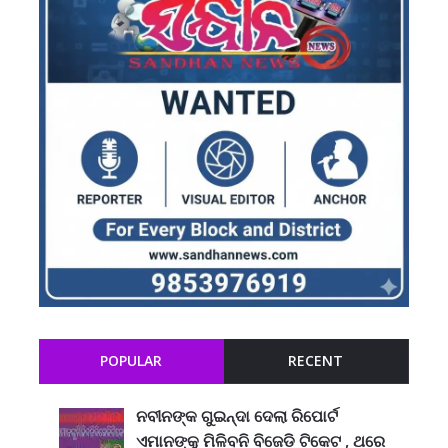
POPULAR
RECENT
ନବୀନଙ୍କ ଗୁଇନ୍ଦା ଦେଲା ରିପୋର୍ଟ
ଏମାନଙ୍କୁ ମିଳିବନି ବିଜେଡି ଟିକେଟ , ଥରେ