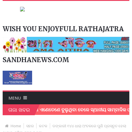
WISH YOU ENJOYFULL RATHAJATRA
SANDHANEWS.COM
MENU
ତାଜା ଖବର
ହାୟ ବୃଦ୍ଧା ଏଣେତେଣେ ବୁଲୁଥିବା ବେଳେ ସ୍ଥାନୀୟ ସାମ୍ବାଦିକ ଓ ସ୍ବେଛା
Home
ସହର
କଟକ
ଡଙ୍କାରୀ ୧୪୪ ଧାରା ଅଂଚଳରେ ପୁଣି ପ୍ରସ୍ତୂତ ହେଲା