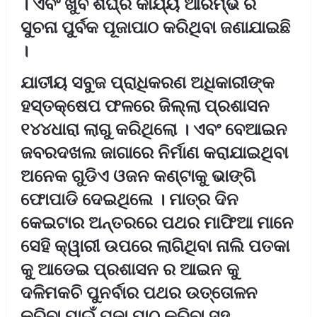
। ଏବଂ ଖୁବ ଶିଘ୍ର କାର୍ଯ୍ୟ ଆରମ୍ଭ ର
ସୁଚନା ପୁର୍ବକ ପୂଜାପାଠ କରିଥିବା ଜଣାଯାଇଛି
।
ଯାତୀୟ ସବୁଜ ପ୍ରାଧିକରଣ ଅଧିକାରୀଙ୍କ
ହସ୍ତକ୍ଷେପ ଫଳରେ ଜିଲ୍ଲା ପ୍ରଶାସନ
୧୪୪ଧାରା ଲାଗୁ କରିଥିଲୋ । ଏବଂ ବେଆଇନ
ଜବରଦଖଲ ଜାଗାରେ ନିର୍ମାଣ କରାଯାଇଥିବା
ଅନେକ ଗୁଡିଏ ଓଜନ କଣ୍ଟାକୁ ଭାଙ୍ଗି
ଫୋପାଡି ଦେଇଥିଲେ । ମାତ୍ର ଦିନ
କେଇଟାର ଅନ୍ତରରେ ପଥର ମାଫିଆ ମାନେ
ସେହି କ୍ୱାରୀ ଉପରେ ଲାଗିଥିବା ନାଲି ପତକା
କୁ ଆଡେଇ ପ୍ରଶାସନ ର ଆଇନ କୁ
ଦଳିମକଚି ପୁନର୍ବାର ପଥର ଉତ୍ତୋଳନ
କରିବା ପାଇଁ ପୁଜା ପାଠ କରିବା ସହ