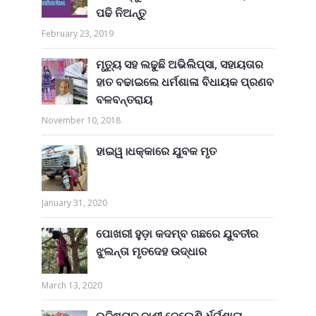
ପଢି ନିଅନ୍ତୁ
February 23, 2019
ମୃତ୍ୟୁ ସହ ଲଢୁଛି ଅଭିଲିପ୍ସା, ସହାୟତାର
ହାତ ବଢାଇଲେ ଧର୍ମଶାଳା ବିଧାୟକ ପ୍ରଣବ
ବଳବନ୍ତରାୟ
November 10, 2018
ହାଇୱ।ଧକ୍କାରେ ଯୁବକ ମୃତ
January 31, 2020
ପୋଖରୀ ହୁଡ଼ା କଦମ୍ବ ଗଛରେ ଯୁବତୀର
ଝୁଲନ୍ତା ମୃତଦେହ ଉଦ୍ଧାର
March 13, 2020
ଭବିଷ୍ୟତ ବାଣୀ ଦେଲେଣି ର୍ଧର୍ମଶାଳା