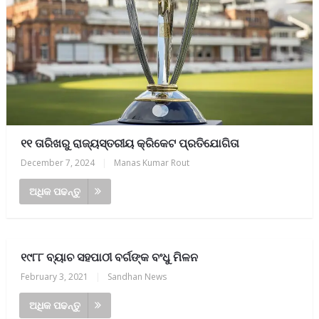
୧୧ ତାରିଖରୁ ରାଜ୍ୟସ୍ତରୀୟ କ୍ରିକେଟ ପ୍ରତିଯୋଗିତା
December 7, 2024
|
Manas Kumar Rout
ଅଧିକ ପଢନ୍ତୁ
୧୯୮୮ ବ୍ୟାଚ ସହପାଠୀ ବର୍ଗଙ୍କ ବଂଧୁ ମିଳନ
February 3, 2021
|
Sandhan News
ଅଧିକ ପଢନ୍ତୁ