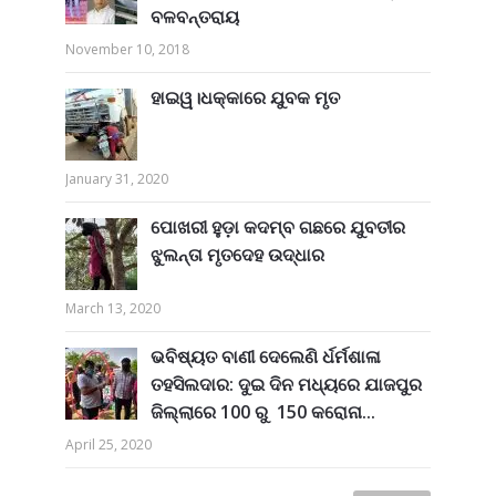
ବଳବନ୍ତରାୟ
November 10, 2018
ହାଇୱ।ଧକ୍କାରେ ଯୁବକ ମୃତ
January 31, 2020
ପୋଖରୀ ହୁଡ଼ା କଦମ୍ବ ଗଛରେ ଯୁବତୀର
ଝୁଲନ୍ତା ମୃତଦେହ ଉଦ୍ଧାର
March 13, 2020
ଭବିଷ୍ୟତ ବାଣୀ ଦେଲେଣି ର୍ଧର୍ମଶାଳା
ତହସିଲଦାର: ଦୁଇ ଦିନ ମଧ୍ୟରେ ଯାଜପୁର
ଜିଲ୍ଲାରେ 100 ରୁ 150 କରୋନା...
April 25, 2020