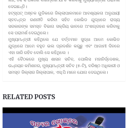
ଦେଇଛନ୍ତି।
ହଟ୍‌ସ୍ପଟ୍‌ ଅଞ୍ଚଳ ଗୁଡିକରେ ଜିଲ୍ଲାପାଳମାନେ ଆବଶ୍ୟକତା ଅନୁଯାୟୀ
ସ୍ବତନ୍ତ୍ର ରଣନୀତି କରିବା ସହିତ କୋଭିଡ ଯୁଦ୍ଧରେ ରାଜ୍ୟ
ସରକାରଙ୍କ ସମସ୍ତ ବିଭାଗ ସକ୍ରିୟ ଭାବରେ ଅଂଶଗ୍ରହଣ କରିବାକୁ
ସେ ପରାମର୍ଶ ଦେଇଥିଲେ।
ମୁଖ୍ୟମନ୍ତ୍ରୀ କହିଥିଲେ ଯେ ବର୍ତ୍ତମାନ ସୁଦ୍ଧା ଆମେ କୋଭିଡ
ଯୁଦ୍ଧରେ ଆମେ ବହୁତ ଭଲ ପ୍ରଦର୍ଶନ କରୁଛୁ ଏବଂ ଆଗାମୀ ଦିନରେ
ଏହା ଜାରି ରହିବ ବୋଲି ସେ କହିଥିଲେ ।
ଏହି ବୈଠକରେ ମୁଖ୍ୟ ଶାସନ ସଚିବ, ପୋଲିସ ମହାନିର୍ଦ୍ଦେଶକ,
ଉନ୍ନୟନ କମିଶନର, ମୁଖ୍ୟମନ୍ତ୍ରୀ ସଚିବ (୫-ଟି), ବରିଷ୍ଠ ଅଧିକାରୀ ଓ
ସମସ୍ତ ଜିଲ୍ଲାର ଜିଲ୍ଲାପାଳ, ଏସ୍‌.ପି ମାନେ ଯୋଗ ଦେଇଥିଲେ।
RELATED POSTS