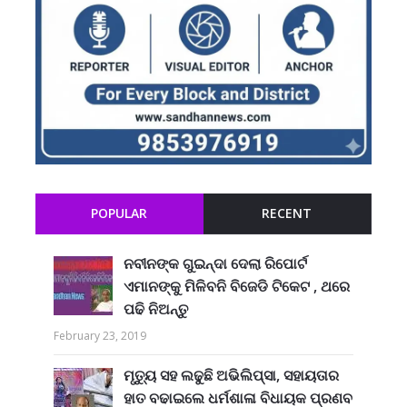
POPULAR
RECENT
ନବୀନଙ୍କ ଗୁଇନ୍ଦା ଦେଲା ରିପୋର୍ଟ
ଏମାନଙ୍କୁ ମିଳିବନି ବିଜେଡି ଟିକେଟ , ଥରେ
ପଢି ନିଅନ୍ତୁ
February 23, 2019
ମୃତ୍ୟୁ ସହ ଲଢୁଛି ଅଭିଲିପ୍ସା, ସହାୟତାର
ହାତ ବଢାଇଲେ ଧର୍ମଶାଳା ବିଧାୟକ ପ୍ରଣବ