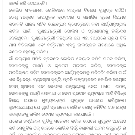
ସତର୍କ କରି ଦେଇଛନ୍ତି।
କୋଭିଡ ସଂକ୍ରମଣ ରୋକିବାରେ ମାସ୍କର ବିଶେଷ ଗୁରୁତ୍ବ ରହିଛି।
ତେଣୁ ମାସ୍କର ଉପଯୁକ୍ତ ବ୍ୟବହାର ଓ ସାମାଜିକ ଦୂରତା ନିୟମର
କଡାକଡି ପାଳନ ସହିତ ଉଲଙ୍ଘନ କ୍ଷେତ୍ରରେ କଡା କାର୍ଯ୍ୟାନୁଷ୍ଠାନ
କରିବା ପାଇଁ ମୁଖ୍ୟମନ୍ତ୍ରୀ ପୋଲିସ ଓ ପ୍ରଶାସନକୁ ନିର୍ଦ୍ଦେଶ
ଦେଇଥିଲେ। ମୁଖ୍ୟମନ୍ତ୍ରୀ କହିଥିଲେ ଯେ ଏହା ମଧ୍ୟରେ ପ୍ରାୟ ତିନି
ମାସ ବିତିଗଲାଣି ଏବଂ ବର୍ତ୍ତମାନ ଏସବୁ ଉଲଙ୍ଘନ ଘଟଣାରେ ଅଧିକ
କଠୋର ହେବାକୁ ପଡିବ।
ଗାଁ କଲ୍ୟାଣ ସମିତି ସ୍ତରରେ କୋଭିଡ କେୟାର କମିଟି ଗଠନ କରିବା,
ସେମାନଙ୍କୁ ପାଣ୍ଠି ଓ କ୍ଷମତା ପ୍ରଦାନ କରିବା, ସେମାନଙ୍କ
ପ୍ରଶିକ୍ଷଣ ସହିତ ସେମାନଙ୍କର କାର୍ଯ୍ୟକ୍ରମକୁ ମନିଟରିଂ କରିବା ପାଇଁ
ଏକ ବିଧିବଦ୍ଧ ବ୍ୟବସ୍ଥା ସୃଷ୍ଟି, ପ୍ରତି ପଞ୍ଚାୟତରେ କୋଭିଡ କେୟାର
ହୋମ୍‌ ସ୍ଥାପନ ଏବଂ କେତେକ ପଞ୍ଚାୟତକୁ ନେଇ TMC ଗଠନ,
ସେମାନଙ୍କୁ ପାଣ୍ଠି ଯୋଗାଣ ଓ ସେବା ପ୍ରଦାନ ବ୍ୟବସ୍ଥା ଆଦି ବିଭିନ୍ନ
ବିଷୟ ଉପରେ ମୁଖ୍ୟମନ୍ତ୍ରୀ ଗୁରୁତ୍ବ ଆରୋପ କରିଥିଲେ।
ସୂଚନାଯୋଗ୍ୟ ଯେ ୱାର୍ଡ ସ୍ତରରେ କୋଭିଡ କୋର୍‌ କମିଟିର ୪.୭ ଲକ୍ଷ
ସଦସ୍ୟଙ୍କୁ ତାଲିମ ଦେବାର ବ୍ୟବସ୍ଥା କରାଯାଇଛି।
ଘରୋଇ ହସ୍‌ପିଟାଲ ଗୁଡିକୁ ସଚେତନ କରିବା ଉପରେ ଗୁରୁତ୍ବ ଆରୋପ
କରି ସେଗୁଡିକ ଠିକ୍‌ ଭାବରେ କୋଭିଡ ନିର୍ଦ୍ଦେଶାବଳୀ ପାଳନ କରୁଛନ୍ତି ନା
ନାହିଁ, ସେ ସଂପର୍କରେ ବାରମ୍ବାର ଯାଂଚ କରିବାକୁ ମୁଖ୍ୟମନ୍ତ୍ରୀ ପରାମର୍ଶ