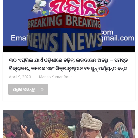
୩୦ ଏପ୍ରିଲ ଯାଏଁ ଓଡ଼ିଶାରେ ବଢ଼ିଲା ଲକଡାଉନ ଅବଧି – ସମସ୍ତ
ବିଦ୍ୟାଳୟ, କଲେଜ ଏବଂ ଶିକ୍ଷାନୁଷ୍ଠାନ ୧୭ ଜୁନ୍ ପର୍ଯ୍ୟନ୍ତ ବନ୍ଦ
April 9, 2020
|
Manas Kumar Rout
ଅଧିକ ପଢନ୍ତୁ