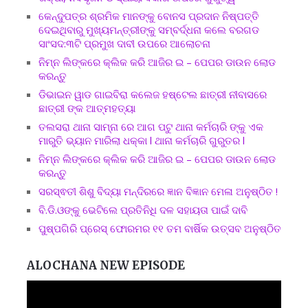
କେନ୍ଦୁପତ୍ର ଶ୍ରମିକ ମାନଙ୍କୁ ବୋନସ ପ୍ରଦାନ ନିଷ୍ପତ୍ତି
ଦେଇଥିବାରୁ ମୁଖ୍ୟମନ୍ତ୍ରୀଙ୍କୁ ସମ୍ବର୍ଦ୍ଧନା କଲେ ବରଗଡ
ସାଂସଦ:୩ଟି ପ୍ରମୁଖ ଦାବୀ ଉପରେ ଆଲୋଚନା
ନିମ୍ନ ଲିଙ୍କରେ କ୍ଲିକ କରି ଆଜିର ଇ – ପେପର ଡାଉନ ଲୋଡ
କରନ୍ତୁ
ଡିଭାଇନ ୱାଡ ଗାଇବିରା କଲେଜ ହଷ୍ଟେଲ ଛାତ୍ରୀ ନୀବାସରେ
ଛାତ୍ରୀ ଙ୍କ ଆତ୍ମହତ୍ୟା
ତଲସରା ଥାନା ସାମ୍ନା ରେ ଆଗ ପଟୁ ଥାନା କର୍ମଚାରି ଙ୍କୁ ଏକ
ମାରୁତି ଭ୍ୟାନ ମାରିଲା ଧକ୍କା l ଥାନା କର୍ମଚାରି ଗୁରୁତର l
ନିମ୍ନ ଲିଙ୍କରେ କ୍ଲିକ କରି ଆଜିର ଇ – ପେପର ଡାଉନ ଲୋଡ
କରନ୍ତୁ
ସରସ୍ଵତୀ ଶିଶୁ ବିଦ୍ୟା ମନ୍ଦିରରେ ଜ୍ଞାନ ବିଜ୍ଞାନ ମେଳା ଅନୁଷ୍ଠିତ !
ବି.ଡି.ଓଙ୍କୁ ଭେଟିଲେ ପ୍ରତିନିଧି ଦଳ ସହାୟତା ପାଇଁ ଦାବି
ପୁଷ୍ପଗିରି ପ୍ରେସ୍ ଫୋରମର ୧୧ ତମ ବାର୍ଷିକ ଉତ୍ସବ ଅନୁଷ୍ଠିତ
ALOCHANA NEW EPISODE
Video
Player