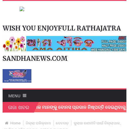
WISH YOU ENJOYFULL RATHAJATRA
SANDHANEWS.COM
MENU
ତାଜା ଖବର
ଦୁପତ୍ର ଶ୍ରମିକ ମାନଙ୍କୁ ବୋନସ ପ୍ରଦାନ ନିଷ୍ପତ୍ତି ଦେଇଥିବାରୁ ମୁଖ୍ୟମ
Home
ଜିଲ୍ଲା ପରିକ୍ରମା
ଦେବଗଡ଼
ଜୁଲାଇ ରଣନୀତି ପାଇଁ ଜିଲ୍ଲାପାଳ,