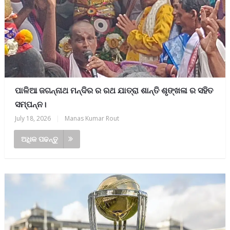
ପାଳିଆ ଜଗନ୍ନାଥ ମନ୍ଦିର ର ରଥ ଯାତ୍ରା ଶାନ୍ତି ଶୃଙ୍ଖଳା ର ସହିତ
ସମ୍ପନ୍ନ।
July 18, 2026
|
Manas Kumar Rout
ଅଧିକ ପଢନ୍ତୁ