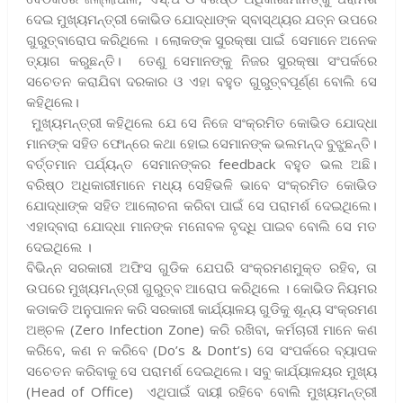
ଦେଇ ମୁଖ୍ୟମନ୍ତ୍ରୀ କୋଭିଡ ଯୋଦ୍ଧାଙ୍କ ସ୍ବାସ୍ଥ୍ୟର ଯତ୍ନ ଉପରେ
ଗୁରୁତ୍ବାରୋପ କରିଥିଲେ । ଲୋକଙ୍କ ସୁରକ୍ଷା ପାଇଁ ସେମାନେ ଅନେକ
ତ୍ୟାଗ କରୁଛନ୍ତି। ତେଣୁ ସେମାନଙ୍କୁ ନିଜର ସୁରକ୍ଷା ସଂପର୍କରେ
ସଚେତନ କରାଯିବା ଦରକାର ଓ ଏହା ବହୁତ ଗୁରୁତ୍ବପୂର୍ଣ୍ଣ ବୋଲି ସେ
କହିଥିଲେ।
ମୁଖ୍ୟମନ୍ତ୍ରୀ କହିଥିଲେ ଯେ ସେ ନିଜେ ସଂକ୍ରମିତ କୋଭିଡ ଯୋଦ୍ଧା
ମାନଙ୍କ ସହିତ ଫୋନ୍‌ରେ କଥା ହୋଇ ସେମାନଙ୍କ ଭଲମନ୍ଦ ବୁଝୁଛନ୍ତି।
ବର୍ତ୍ତମାନ ପର୍ଯ୍ୟନ୍ତ ସେମାନଙ୍କର feedback ବହୁତ ଭଲ ଅଛି।
ବରିଷ୍ଠ ଅଧିକାରୀମାନେ ମଧ୍ୟ ସେହିଭଳି ଭାବେ ସଂକ୍ରମିତ କୋଭିଡ
ଯୋଦ୍ଧାଙ୍କ ସହିତ ଆଲୋଚନା କରିବା ପାଇଁ ସେ ପରାମର୍ଶ ଦେଇଥିଲେ।
ଏହାଦ୍ବାରା ଯୋଦ୍ଧା ମାନଙ୍କ ମନୋବଳ ବୃଦ୍ଧି ପାଇବ ବୋଲି ସେ ମତ
ଦେଇଥିଲେ ।
ବିଭିନ୍ନ ସରକାରୀ ଅଫିସ ଗୁଡିକ ଯେପରି ସଂକ୍ରମଣମୁକ୍ତ ରହିବ, ତା
ଉପରେ ମୁଖ୍ୟମନ୍ତ୍ରୀ ଗୁରୁତ୍ବ ଆରୋପ କରିଥିଲେ । କୋଭିଡ ନିୟମର
କଡାକଡି ଅନୁପାଳନ କରି ସରକାରୀ କାର୍ଯ୍ୟାଳୟ ଗୁଡିକୁ ଶୂନ୍ୟ ସଂକ୍ରମଣ
ଅଞ୍ଚଳ (Zero Infection Zone) କରି ରଖିବା, କର୍ମଚାରୀ ମାନେ କଣ
କରିବେ, କଣ ନ କରିବେ (Do’s & Dont’s) ସେ ସଂପର୍କରେ ବ୍ୟାପକ
ସଚେତନ କରିବାକୁ ସେ ପରାମର୍ଶ ଦେଇଥିଲେ। ସବୁ କାର୍ଯ୍ୟାଳୟର ମୁଖ୍ୟ
(Head of Office) ଏଥିପାଇଁ ଦାୟୀ ରହିବେ ବୋଲି ମୁଖ୍ୟମନ୍ତ୍ରୀ