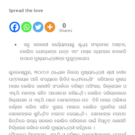
Spread the love
0
Shares
ସବୁ ସରକାରୀ କାର୍ଯ୍ୟାଳୟକୁ ଶୂନ୍ୟ ସଂକ୍ରମଣ ଅଞ୍ଚଳ,
କୋଭିଡ ଯୋଦ୍ଧାଙ୍କ ଯତ୍ନ ଏବଂ ମାସ୍କ ବ୍ୟବହାର କଡାକଡି
ଉପରେ ମୁଖ୍ୟମନ୍ତ୍ରୀଙ୍କ ଗୁରୁତ୍ବାରୋପ
ଭୁବନେଶ୍ୱର, ୩୦/୦୬ (ସନ୍ଧାନ ନିଉଜ) ମୁଖ୍ୟମନ୍ତ୍ରୀ ଶ୍ରୀ ନବୀନ
ପଟ୍ଟନାୟକ ଆଜି ସଂଧ୍ୟାରେ ଭିଡିଓ କନ୍‌ଫରେନ୍‌ସିଂ ଜରିଆରେ ଜୁଲାଇ
ମାସର କୋଭିଡ ରଣନୀତି ସଂପର୍କରେ ବରିଷ୍ଠ ଅଫିସର, ଜିଲ୍ଲାପାଳ ଓ
ଏସ୍‌.ପି ମାନଙ୍କ ସହିତ ଆଲୋଚନା କରିଛନ୍ତି। କୋଭିଡ ପରିଚାଳନାରେ
ଜିଲ୍ଲାପାଳ ଓ ଏସ୍‌.ପି ମାନେ ସେମାନଙ୍କର ଗତ ତିନି ମାସର ଅଭିଜ୍ଞତା
ବର୍ଣ୍ଣନା କରିବା ସହିତ ଜୁଲାଇ ମାସରେ କୋଭିଡ ମୁକାବିଲା ପାଇଁ
ସେମାନଙ୍କର ସୁଚିନ୍ତିତ ମତାମତ ଦେଇଛନ୍ତି। ସେମାନଙ୍କ ମତାମତ
ଭିତ୍ତିରେ ରାଜ୍ୟ ସରକାର କୋଭିଡ ପରିଚାଳନା ପାଇଁ ବିସ୍ତୃତ ରଣନୀତି
ନିର୍ଦ୍ଧାରଣ କରିବେ ବୋଲି ମୁଖ୍ୟମନ୍ତ୍ରୀ କହିଥିଲେ ।
ବୈଠକରେ ଜିଲ୍ଲାପାଳ, ଏସ୍‌.ପି ଓ ବରିଷ୍ଠ ଅଧିକାରୀମାନଙ୍କୁ ପରାମର୍ଶ