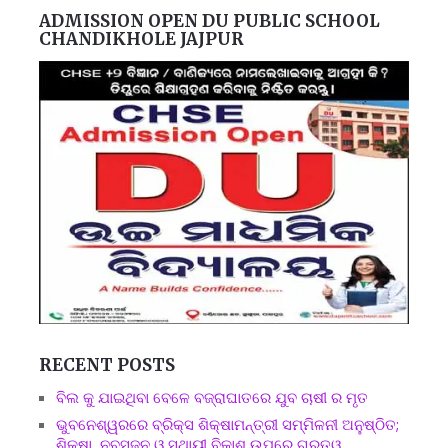
ADMISSION OPEN DU PUBLIC SCHOOL
CHANDIKHOLE JAJPUR
RECENT POSTS
ବିଲ କୁ ଯାଇଥିବା ବେଳେ ବଜ୍ରାଘାତରେ ଯୁବ ଚାଷୀ ର ମୃତ
ଭୁବନେଶ୍ୱରରେ ବ୍ରିକ୍ସ ଶିକ୍ଷାମନ୍ତ୍ରୀ ସମ୍ମିଳନୀ ଅନୁଷ୍ଠିତ;
ଶିକ୍ଷା, ନବସୃଜନ ଓ ସ୍ଥାୟୀ ବିକାଶ ଉପରେ ଗୁରୁତ୍ୱ