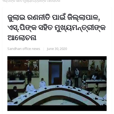
ଏସ୍‌.ପିଙ୍କ ସହିତ ମୁଖ୍ୟମନ୍ତ୍ରୀଙ୍କ ଆଲୋଚନା
ଜୁଲାଇ ରଣନୀତି ପାଇଁ ଜିଲ୍ଲାପାଳ,
ଏସ୍‌.ପିଙ୍କ ସହିତ ମୁଖ୍ୟମନ୍ତ୍ରୀଙ୍କ
ଆଲୋଚନା
Sandhan office news
|
June 30, 2020