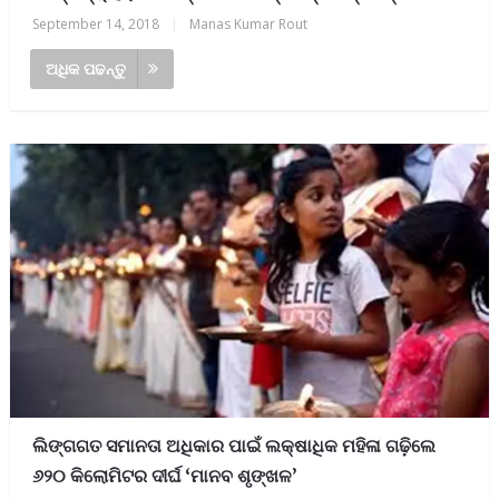
September 14, 2018
|
Manas Kumar Rout
ଅଧିକ ପଢନ୍ତୁ
ଲିଙ୍ଗଗତ ସମାନତା ଅଧିକାର ପାଇଁ ଲକ୍ଷାଧିକ ମହିଳା ଗଢ଼ିଲେ
୬୨୦ କିଲୋମିଟର ଦୀର୍ଘ ‘ମାନବ ଶୃଙ୍ଖଳ’