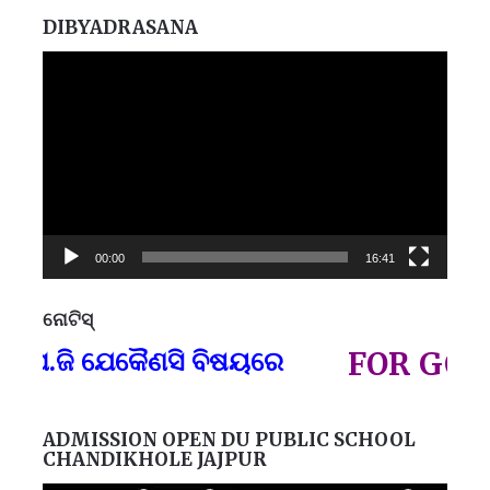
DIBYADRASANA
Video
Player
00:00
16:41
ନୋଟିସ୍
ପ୍
ଜି ଯେକୈଣସି ବିଷୟରେ
FOR GOVT AN
ADMISSION OPEN DU PUBLIC SCHOOL
CHANDIKHOLE JAJPUR