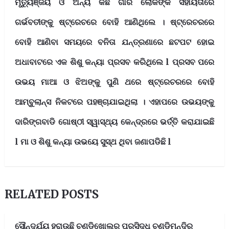
ମୃତ୍ୟୁଞ୍ଜୟ ଓ ଅନ୍ୟ କିଛି ଗାଁର ଲୋକଙ୍କ ସହାୟତାରେ
ଗର୍ଭବତୀଙ୍କୁ ଷ୍ଟ୍ରେଚରେ ବୋହି ଆଣିଥିଲେ । ଷ୍ଟ୍ରେଚରରେ
ବୋହି ଆଣିବା ସମୟରେ ବନିତା ଯନ୍ତ୍ରଣାରେ ଛଟପଟ ହୋଇ
ଅଧାବାଟରେ ଏକ ଶିଶୁ କନ୍ୟା ପ୍ରସବ କରିଥିଲେ l ପ୍ରସବ ପରେ
ଉଭୟ ମାଆ ଓ ଝିଅଙ୍କୁ ପୁଣି ଥରେ ଷ୍ଟ୍ରେଚରରେ ବୋହି
ଆମ୍ବୁଲାନ୍ସ ନିକଟରେ ପହଞ୍ଚାଯାଇଥିଲା । ଏହାପରେ ଉଭୟଙ୍କୁ
ଦାରିଙ୍ଗବାଡି ଗୋଷ୍ଠୀ ସ୍ୱାସ୍ଥ୍ୟ କେନ୍ଦ୍ରରେ ଭର୍ତ୍ତି କରାଯାଇଛି
l ମା ଓ ଶିଶୁ କନ୍ୟା ଉଭୟେ ସୁସ୍ଥ ଥିବା ଜଣାପଡିଛି l
RELATED POSTS
ସୌନ୍ଦର୍ଯ୍ୟ ହରାଉଛି ଚଣ୍ଡିଖୋଲର ପ୍ରସିଦ୍ଧ ଚଣ୍ଡିମନ୍ଦିର