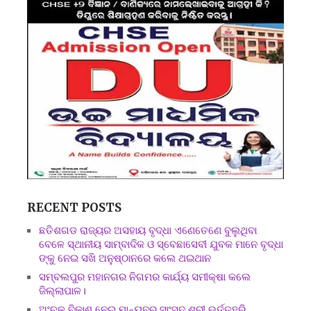
RECENT POSTS
ଛତିଶଗଡ ରାଜ୍ୟର ଅସହାୟ ବୃଦ୍ଧା ଏଣେତେଣେ ବୁଲୁଥିବା
ବେଳେ ସ୍ଥାନୀୟ ସାମ୍ବାଦିକ ଓ ସ୍ବେଛାସେବୀ ଯୁବକ ମାନେ ବୃଦ୍ଧା
ଙ୍କୁ ନେଇ ସଖି ଅନୁଷ୍ଠାନରେ କଲେ ଥଇଥାନ
ସମ୍ବଲପୁର ମହାନଗର ନିଗମର କାର୍ଯ୍ୟ ସମୀକ୍ଷା କଲେ
ଜିଲ୍ଲାପାଳ।
ଅଂଚଳ ବିକାଶ ନେଇ ମାନ୍ୟବର ସାଂସଦ ଶ୍ରୀ ଭର୍ତ୍ତୃହରି