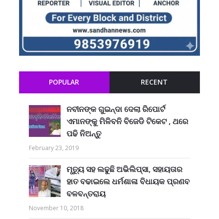
POPULAR
RECENT
ନବୀନଙ୍କ ଗୁଇନ୍ଦା ଦେଲା ରିପୋର୍ଟ
ଏମାନଙ୍କୁ ମିଳିବନି ବିଜେଡି ଟିକେଟ , ଥରେ
ପଢି ନିଅନ୍ତୁ
February 23, 2019
ମୃତ୍ୟୁ ସହ ଲଢୁଛି ଅଭିଲିପ୍ସା, ସହାୟତାର
ହାତ ବଢାଇଲେ ଧର୍ମଶାଳା ବିଧାୟକ ପ୍ରଣବ
ବଳବନ୍ତରାୟ
November 10, 2018