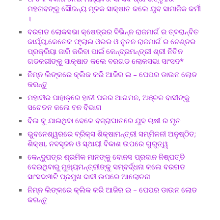
ମହତାବଙ୍କୁ ସୌଜନ୍ୟ ମୂଳକ ସାକ୍ଷାତ କଲେ ଯୁବ ସାମାଜିକ କର୍ମୀ
।
ବରଗଡ ଲୋକସଭା କ୍ଷେତ୍ରର ବିଭିନ୍ନ ରାଜମାର୍ଗ ର ତ୍ବରାନ୍ବିତ
କାର୍ଯ୍ୟ,କେତେକ ଫ୍ଲାଇ ଓଭର ଓ ନୁତନ ରାଜମାର୍ଗ ର ଟେଣ୍ଡର
ପ୍ରକ୍ରିୟା ଜାରି କରିବା ପାଇଁ କେନ୍ଦ୍ରମନ୍ତ୍ରୀ ଶ୍ରୀ ନିତିନ
ଗଡକରୀଙ୍କୁ ସାକ୍ଷାତ କଲେ ବରଗଡ ଲୋକସଭା ସାଂସଦ*
ନିମ୍ନ ଲିଙ୍କରେ କ୍ଲିକ କରି ଆଜିର ଇ – ପେପର ଡାଉନ ଲୋଡ
କରନ୍ତୁ
ମହାବୀର ପାହାଡ଼ରେ ହାତୀ ପଳର ଆଗମନ, ଅଞ୍ଚଳ ବାସୀଙ୍କୁ
ସଚେତନ କଲେ ବନ ବିଭାଗ
ବିଲ କୁ ଯାଇଥିବା ବେଳେ ବଜ୍ରାଘାତରେ ଯୁବ ଚାଷୀ ର ମୃତ
ଭୁବନେଶ୍ୱରରେ ବ୍ରିକ୍ସ ଶିକ୍ଷାମନ୍ତ୍ରୀ ସମ୍ମିଳନୀ ଅନୁଷ୍ଠିତ;
ଶିକ୍ଷା, ନବସୃଜନ ଓ ସ୍ଥାୟୀ ବିକାଶ ଉପରେ ଗୁରୁତ୍ୱ
କେନ୍ଦୁପତ୍ର ଶ୍ରମିକ ମାନଙ୍କୁ ବୋନସ ପ୍ରଦାନ ନିଷ୍ପତ୍ତି
ଦେଇଥିବାରୁ ମୁଖ୍ୟମନ୍ତ୍ରୀଙ୍କୁ ସମ୍ବର୍ଦ୍ଧନା କଲେ ବରଗଡ
ସାଂସଦ:୩ଟି ପ୍ରମୁଖ ଦାବୀ ଉପରେ ଆଲୋଚନା
ନିମ୍ନ ଲିଙ୍କରେ କ୍ଲିକ କରି ଆଜିର ଇ – ପେପର ଡାଉନ ଲୋଡ
କରନ୍ତୁ