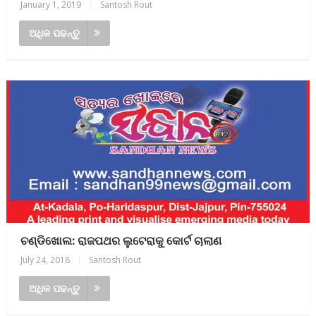
January 1, 2019
|
Santosh Rout
ଅଧିକ ପଢନ୍ତୁ
ଚଣ୍ଡିଖୋଲ: ରାଜପଥର ଲୁଟେରାକୁ କୋର୍ଟ ଚାଲାଣ
July 24, 2018
|
Santosh Rout
ଅଧିକ ପଢନ୍ତୁ