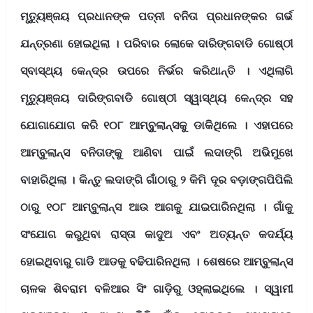
ମୃତ୍ୟୁଞ୍ଜୟ ପ୍ରଧାନଙ୍କ ପତ୍ନୀ ବନିତା ପ୍ରଧାନଙ୍କର ଗର୍ଭ
ଯନ୍ତ୍ରଣା ହୋଇଥିଲା । ପରିବାର ଲୋକେ ଦାରିଙ୍ଗବାଡି ଗୋଷ୍ଠୀ
ସ୍ବାସ୍ଥ୍ୟ କେନ୍ଦ୍ର ଉପରେ ନିର୍ଭର କରିଥାନ୍ତି । ଏଥିଲାଗି
ମୃତ୍ୟୁଞ୍ଜୟ ଦାରିଙ୍ଗବାଡି ଗୋଷ୍ଠୀ ସ୍ୱାସ୍ଥ୍ୟ କେନ୍ଦ୍ର ସହ
ଯୋଗାଯୋଗ କରି ୧୦୮ ଆମ୍ବୁଲାନ୍ସକୁ ଡାକିଥିଲେ । ଏହାପରେ
ଆମ୍ବୁଲାନ୍ସ ବନିତାଙ୍କୁ ଆଣିବା ପାଇଁ ଲଦାଙ୍ଗି ଅଭିମୁଖେ
ବାହାରିଥିଲା । କିନ୍ତୁ ଲଦାଙ୍ଗି ଗାଁଠାରୁ ୨ କିମି ଦୂର ବଡ଼ାଙ୍ଗପିପିଲି
ଠାରୁ ୧୦୮ ଆମ୍ବୁଲାନ୍ସ ଆଉ ଆଗକୁ ଯାଇପାରିନଥିଲା । ଗାଁକୁ
ସଂଯୋଗ କରୁଥିବା ରାସ୍ତା କାଦୁଅ ଏବଂ ଅତ୍ୟନ୍ତ କଦର୍ଯ୍ୟ
ହୋଇଥିବାରୁ ଗାଡି ଆଡକୁ ବଢିପାରିନଥିଲା । ଶେଷରେ ଆମ୍ବୁଲାନ୍ସ
ଚାଳକ ଶିବରାମ ବଳିଆର ସିଂ ଗାଡ଼ିରୁ ଓହ୍ଲାଇଥିଲେ । ସ୍ୱାମୀ