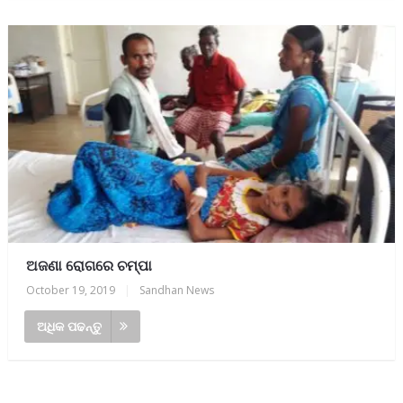
ଅଜଣା ରୋଗରେ ଚମ୍ପା
October 19, 2019
|
Sandhan News
ଅଧିକ ପଢନ୍ତୁ