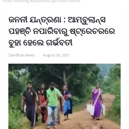
ପହଞ୍ଚି ନପାରିବାରୁ ଷ୍ଟ୍ରେଚରରେ ବୁହା ହେଲେ ଗର୍ଭବତୀ
ଜନନୀ ଯନ୍ତ୍ରଣା : ଆମ୍ବୁଲାନ୍ସ
ପହଞ୍ଚି ନପାରିବାରୁ ଷ୍ଟ୍ରେଚରରେ
ବୁହା ହେଲେ ଗର୍ଭବତୀ
Sandhan News
|
August 26, 2021