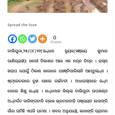
Spread the love
0
Shares
ବାଲିଗୁଡା,୨୫/୦୮/୨୧(ସନ୍ଧାନ ନ୍ୟୁଜ/ସଞ୍ଜୟ କୁମାର
ପାଣିଗ୍ରାହୀ): ଜନନୀ ବିକାଶର ଆଉ ଏକ ନଗ୍ନ ଚିତ୍ର । ରାସ୍ତା
ଖରାପ ଯୋଗୁଁ ଠିକଣା ଜାଗାରେ ପହଞ୍ଚିପାରିଲାନି ଆମ୍ବୁଲାନ୍ସ ।
ଷ୍ଟ୍ରେଚରରେ ବୁହା ହେଲେ ଗର୍ଭବତୀ । ଅଧାରାସ୍ତାରେ ଜନ୍ମ
ଦେଲେ ଶିଶୁ କନ୍ୟା । କନ୍ଧମାଳ ଜିଲ୍ଲା ବାଲିଗୁଡା ଉପଖଣ୍ଡ
ଅନ୍ତର୍ଗତ ଦାରିଙ୍ଗବାଡି ବ୍ଲକ ଭ୍ରମରବାଡ଼ି ପଞ୍ଚାୟତ ଲଦାଙ୍ଗି
ଗାଁର ଘଟିଛି ଏପରି ଘଟଣା । ଖବର ଅନୁଯାୟୀ, ଲଦାଙ୍ଗି ଗ୍ରାମର