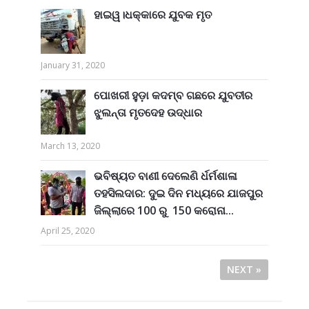
ହାଇୱ।ଧକ୍କାରେ ଯୁବକ ମୃତ
January 31, 2020
ପୋଖରୀ ହୁଡ଼ା କଦମ୍ବ ଗଛରେ ଯୁବତୀର
ଝୁଲନ୍ତା ମୃତଦେହ ଉଦ୍ଧାର
March 13, 2020
ଭବିଷ୍ୟତ ବାଣୀ ଦେଲେଣି ର୍ଧର୍ମଶାଳା
ତହସିଲଦାର: ଦୁଇ ଦିନ ମଧ୍ୟରେ ଯାଜପୁର
ଜିଲ୍ଲାରେ 100 ରୁ 150 କରୋନା...
April 25, 2020
NEXT »