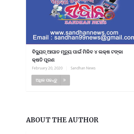
ବିଦ୍ୟୁତ୍‌ ଆଘାତ ମୃତ୍ୟୁ ପାଇଁ ମିଳିବ ୪ ଲକ୍ଷ ଟଙ୍କା
କ୍ଷତି ପୂରଣ
February 20, 2020
|
Sandhan News
ଅଧିକ ପଢନ୍ତୁ
ABOUT THE AUTHOR