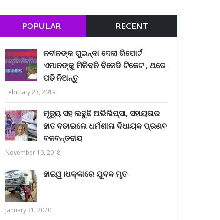
POPULAR
RECENT
ନବୀନଙ୍କ ଗୁଇନ୍ଦା ଦେଲା ରିପୋର୍ଟ
ଏମାନଙ୍କୁ ମିଳିବନି ବିଜେଡି ଟିକେଟ , ଥରେ
ପଢି ନିଅନ୍ତୁ
February 23, 2019
ମୃତ୍ୟୁ ସହ ଲଢୁଛି ଅଭିଲିପ୍ସା, ସହାୟତାର
ହାତ ବଢାଇଲେ ଧର୍ମଶାଳା ବିଧାୟକ ପ୍ରଣବ
ବଳବନ୍ତରାୟ
November 10, 2018
ହାଇୱ।ଧକ୍କାରେ ଯୁବକ ମୃତ
January 31, 2020