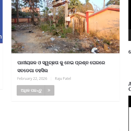
ନ
ପ୍ର
ପାନୀୟଜଳ ଓ ସ୍ୱଚ୍ଛତା କୁ ନେଇ ପ୍ରଶ୍ନ ଘେରରେ
ସବଡେଗା ତହସିଲ
February 22, 2026
|
Raju Patel
ଅଧିକ ପଢନ୍ତୁ