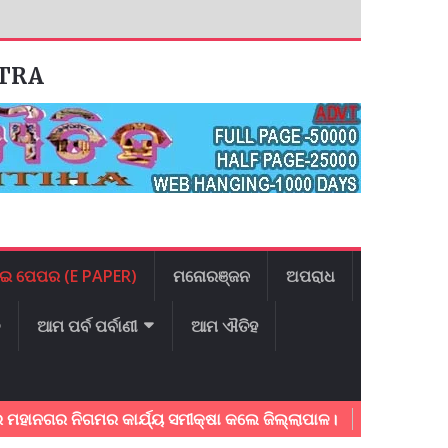
ATRA
ଇ ପେପର (E PAPER)
ମନୋରଞ୍ଜନ
ଅପରାଧ
ଳ
ଆମ ପର୍ବ ପର୍ବାଣୀ
ଆମ ଐତିହ
ନିଗମର କାର୍ଯ୍ୟ ସମୀକ୍ଷା କଲେ ଜିଲ୍ଲାପାଳ।
ଅଂଚଳ ବିକାଶ ନେଇ ମା