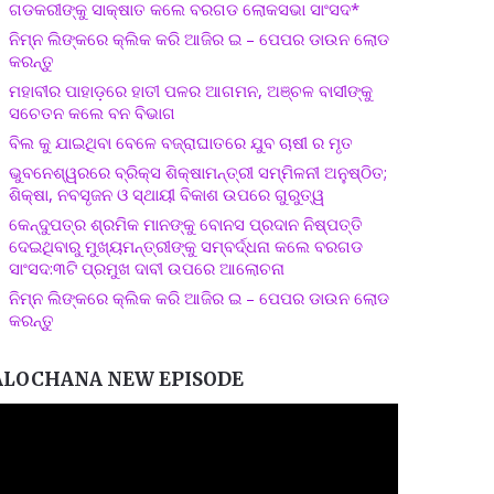
ଗଡକରୀଙ୍କୁ ସାକ୍ଷାତ କଲେ ବରଗଡ ଲୋକସଭା ସାଂସଦ*
ନିମ୍ନ ଲିଙ୍କରେ କ୍ଲିକ କରି ଆଜିର ଇ – ପେପର ଡାଉନ ଲୋଡ
କରନ୍ତୁ
ମହାବୀର ପାହାଡ଼ରେ ହାତୀ ପଳର ଆଗମନ, ଅଞ୍ଚଳ ବାସୀଙ୍କୁ
ସଚେତନ କଲେ ବନ ବିଭାଗ
ବିଲ କୁ ଯାଇଥିବା ବେଳେ ବଜ୍ରାଘାତରେ ଯୁବ ଚାଷୀ ର ମୃତ
ଭୁବନେଶ୍ୱରରେ ବ୍ରିକ୍ସ ଶିକ୍ଷାମନ୍ତ୍ରୀ ସମ୍ମିଳନୀ ଅନୁଷ୍ଠିତ;
ଶିକ୍ଷା, ନବସୃଜନ ଓ ସ୍ଥାୟୀ ବିକାଶ ଉପରେ ଗୁରୁତ୍ୱ
କେନ୍ଦୁପତ୍ର ଶ୍ରମିକ ମାନଙ୍କୁ ବୋନସ ପ୍ରଦାନ ନିଷ୍ପତ୍ତି
ଦେଇଥିବାରୁ ମୁଖ୍ୟମନ୍ତ୍ରୀଙ୍କୁ ସମ୍ବର୍ଦ୍ଧନା କଲେ ବରଗଡ
ସାଂସଦ:୩ଟି ପ୍ରମୁଖ ଦାବୀ ଉପରେ ଆଲୋଚନା
ନିମ୍ନ ଲିଙ୍କରେ କ୍ଲିକ କରି ଆଜିର ଇ – ପେପର ଡାଉନ ଲୋଡ
କରନ୍ତୁ
ALOCHANA NEW EPISODE
ideo
layer