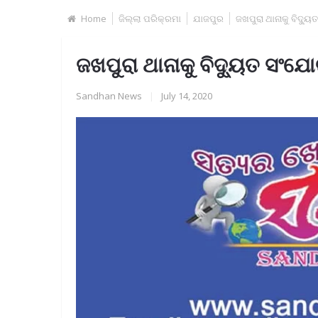
Home
ଜିଲ୍ଲା ପରିକ୍ରମା
ଯାଜପୁର
ଜଖପୁରା ଥାନାକୁ ବିଦୁ୍
ଜଖପୁରା ଥାନାକୁ ବିଦୁ୍ୟତ ସଂଯ
Sandhan News
|
July 14, 2020