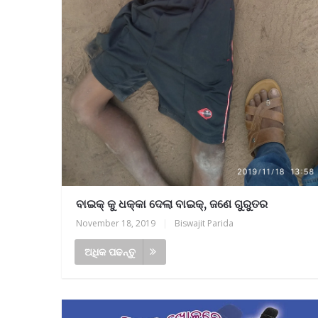
ବାଇକ୍ କୁ ଧକ୍କା ଦେଲା ବାଇକ୍, ଜଣେ ଗୁରୁତର
November 18, 2019
|
Biswajit Parida
ଅଧିକ ପଢନ୍ତୁ