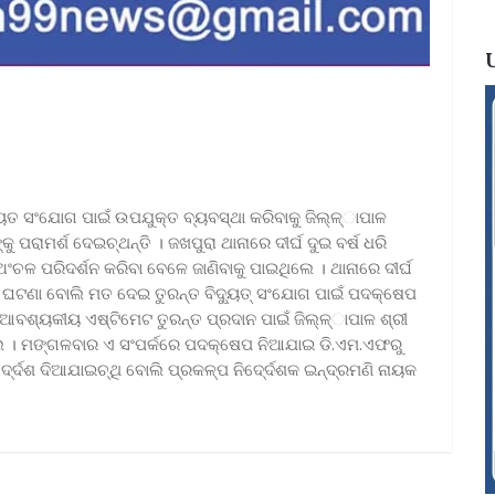
ଦୁ୍ୟତ ସଂଯୋଗ ପାଇଁ ଉପଯୁକ୍ତ ବ୍ୟବସ୍ଥା କରିବାକୁ ଜିଲ୍ଳ୍ାପାଳ
 ପରାମର୍ଶ ଦେଇଚ୍ଥନ୍ତି । ଜଖପୁରା ଥାନାରେ ଦୀର୍ଘ ଦୁଇ ବର୍ଷ ଧରି
ଅଂଚଳ ପରିଦର୍ଶନ କରିବା ବେଳେ ଜାଣିବାକୁ ପାଇଥିଲେ । ଥାନାରେ ଦୀର୍ଘ
ୟକ ଘଟଣା ବୋଲି ମତ ଦେଇ ତୁରନ୍ତ ବିଦୁ୍ୟତ୍ ସଂଯୋଗ ପାଇଁ ପଦକ୍ଷେପ
 ଆବଶ୍ୟକୀୟ ଏଷ୍ଟିମେଟ ତୁରନ୍ତ ପ୍ରଦାନ ପାଇଁ ଜିଲ୍ଳ୍ାପାଳ ଶ୍ରୀ
ିଲେ । ମଙ୍ଗଳବାର ଏ ସଂପର୍କରେ ପଦକ୍ଷେପ ନିଆଯାଇ ଡି.ଏମ.ଏଫରୁ
ିଦେ୍ର୍ଦଶ ଦିଆଯାଇଚ୍ଥି ବୋଲି ପ୍ରକଳ୍ପ ନିଦେ୍ର୍ଦଶକ ଇନ୍ଦ୍ରମଣି ନାୟକ