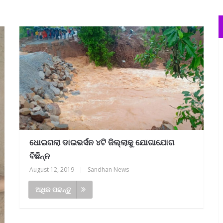
ଧୋଇଗଲା ଡାଇଭର୍ସନ ୪ଟି ଜିଲ୍ଲାକୁ ଯୋଗାଯୋଗ
ବିଛିନ୍ନ
August 12, 2019
|
Sandhan News
ଅଧିକ ପଢନ୍ତୁ