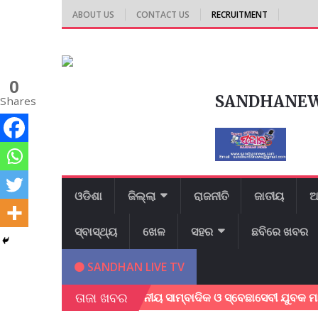
ABOUT US
CONTACT US
RECRUITMENT
0
SANDHANE
Shares
ଓଡିଶା
ଜିଲ୍ଲା
ରାଜନୀତି
ଜାତୀୟ
ଆ
ସ୍ବାସ୍ଥ୍ୟ
ଖେଳ
ସହର
ଛବିରେ ଖବର
SANDHAN LIVE TV
ତାଜା ଖବର
ବୁଲୁଥିବା ବେଳେ ସ୍ଥାନୀୟ ସାମ୍ବାଦିକ ଓ ସ୍ବେଛାସେବୀ ଯୁବକ ମାନେ ବୃଦ୍