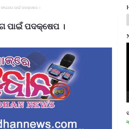
ୟତ ସଂଯୋଗ ପାଇଁ ପଦକ୍ଷେପ ।
ୋଗ ପାଇଁ ପଦକ୍ଷେପ ।
V
P
ସ
ମନେ ପଡନ୍ତି: ସ୍ୱାଧୀନତା ସଂଗ୍ରାମୀ ର