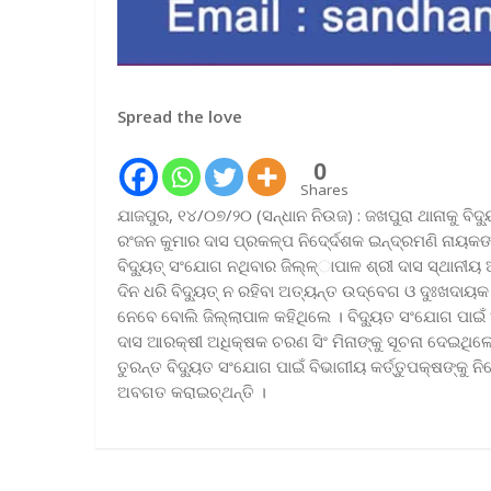
Spread the love
0
Shares
ଯାଜପୁର, ୧୪/୦୭/୨୦ (ସନ୍ଧାନ ନିଉଜ) : ଜଖପୁରା ଥାନାକୁ ବି
ରଂଜନ କୁମାର ଦାସ ପ୍ରକଳ୍ପ ନିଦେ୍ର୍ଦଶକ ଇନ୍ଦ୍ରମଣି ନାୟକଙ୍କୁ
ବିଦୁ୍ୟତ୍ ସଂଯୋଗ ନଥିବାର ଜିଲ୍ଳ୍ାପାଳ ଶ୍ରୀ ଦାସ ସ୍ଥାନୀୟ 
ଦିନ ଧରି ବିଦୁ୍ୟତ୍ ନ ରହିବା ଅତ୍ୟନ୍ତ ଉଦ୍ବେଗ ଓ ଦୁଃଖଦା
ନେବେ ବୋଲି ଜିଲ୍ଲାପାଳ କହିଥିଲେ । ବିଦୁ୍ୟତ ସଂଯୋଗ ପାଇଁ
ଦାସ ଆରକ୍ଷୀ ଅଧିକ୍ଷକ ଚରଣ ସିଂ ମିନାଙ୍କୁ ସୂଚନା ଦେଇଥ
ତୁରନ୍ତ ବିଦୁ୍ୟତ ସଂଯୋଗ ପାଇଁ ବିଭାଗୀୟ କର୍ତ୍ତୁପକ୍ଷଙ୍କୁ ନ
ଅବଗତ କରାଇଚ୍ଥନ୍ତି ।