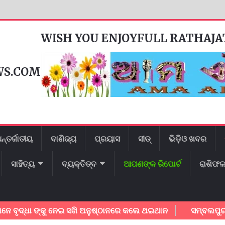
WISH YOU ENJOYFULL RATHAJ
WS.COM
ନ୍ତର୍ଜାତୀୟ
ବାଣିଜ୍ୟ
ପ୍ରୟାସ
ସୀଡ୍
ଭିଡ଼ିଓ ଖବର
ସାହିତ୍ୟ
ବ୍ୟକ୍ତିତ୍ବ
ଆପଣଙ୍କ ରିପୋର୍ଟ
ରାଶିଫ
ଧା ଙ୍କୁ ନେଇ ସଖି ଅନୁଷ୍ଠାନରେ କଲେ ଥଇଥାନ
ସମ୍ବଲପୁର ମହାନଗର 