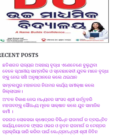
RECENT POSTS
ଛତିଶଗଡ ରାଜ୍ୟର ଅସହାୟ ବୃଦ୍ଧା ଏଣେତେଣେ ବୁଲୁଥିବା
ବେଳେ ସ୍ଥାନୀୟ ସାମ୍ବାଦିକ ଓ ସ୍ବେଛାସେବୀ ଯୁବକ ମାନେ ବୃଦ୍ଧା
ଙ୍କୁ ନେଇ ସଖି ଅନୁଷ୍ଠାନରେ କଲେ ଥଇଥାନ
ସମ୍ବଲପୁର ମହାନଗର ନିଗମର କାର୍ଯ୍ୟ ସମୀକ୍ଷା କଲେ
ଜିଲ୍ଲାପାଳ।
ଅଂଚଳ ବିକାଶ ନେଇ ମାନ୍ୟବର ସାଂସଦ ଶ୍ରୀ ଭର୍ତ୍ତୃହରି
ମହତାବଙ୍କୁ ସୌଜନ୍ୟ ମୂଳକ ସାକ୍ଷାତ କଲେ ଯୁବ ସାମାଜିକ
କର୍ମୀ ।
ବରଗଡ ଲୋକସଭା କ୍ଷେତ୍ରର ବିଭିନ୍ନ ରାଜମାର୍ଗ ର ତ୍ବରାନ୍ବିତ
କାର୍ଯ୍ୟ,କେତେକ ଫ୍ଲାଇ ଓଭର ଓ ନୁତନ ରାଜମାର୍ଗ ର ଟେଣ୍ଡର
ପ୍ରକ୍ରିୟା ଜାରି କରିବା ପାଇଁ କେନ୍ଦ୍ରମନ୍ତ୍ରୀ ଶ୍ରୀ ନିତିନ