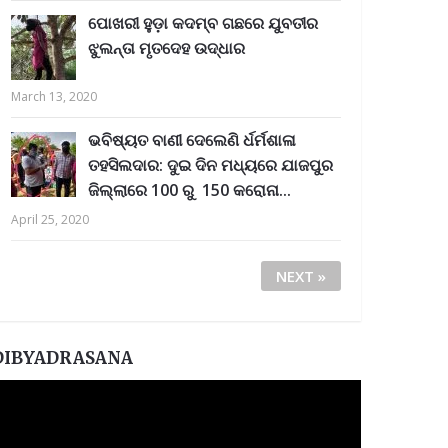
ପୋଖରୀ ହୁଡ଼ା କଦମ୍ବ ଗଛରେ ଯୁବତୀର
ଝୁଲନ୍ତା ମୃତଦେହ ଉଦ୍ଧାର
March 13, 2020
ଭବିଷ୍ୟତ ବାଣୀ ଦେଲେଣି ର୍ଧର୍ମଶାଳା
ତହସିଲଦାର: ଦୁଇ ଦିନ ମଧ୍ୟରେ ଯାଜପୁର
ଜିଲ୍ଲାରେ 100 ରୁ 150 କରୋନା...
April 25, 2020
NEXT »
DIBYADRASANA
ideo
layer