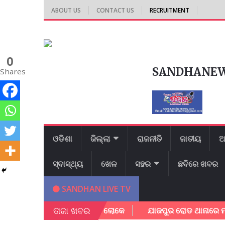
ABOUT US
CONTACT US
RECRUITMENT
0
SANDHANE
Shares
ଓଡିଶା
ଜିଲ୍ଲା
ରାଜନୀତି
ଜାତୀୟ
ଆ
ସ୍ବାସ୍ଥ୍ୟ
ଖେଳ
ସହର
ଛବିରେ ଖବର
SANDHAN LIVE TV
ତାଜା ଖବର
୍ପକେ ବର୍ତ୍ତିଲେ ପରିବାର ଲୋକେ
ଯାଜପୁର ରୋଡ ଥାନାରେ ମାମଲା ରୁଜ