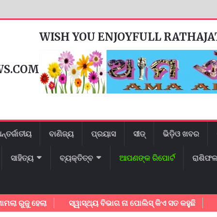
WISH YOU ENJOYFULL RATHAJ
WS.COM
ନ୍ତର୍ଜାତୀୟ
ବାଣିଜ୍ୟ
ପ୍ରୟାସ
ସୀଡ୍
ଭିଡ଼ିଓ ଖବର
ସାହିତ୍ୟ
ବ୍ୟକ୍ତିତ୍ବ
ଆପଣଙ୍କ ରିପୋର୍ଟ
ରାଶିଫ
ୁ ହେଲା
ସ୍ୱାସ୍ଥ୍ୟ ବିଭାଗ ନା ପୋଲିସ୍ କିଏ ସତ କହୁଛି
ଗାୟକ ଶ