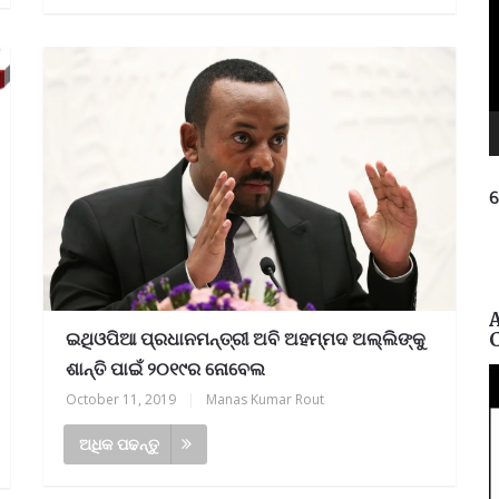
ନ
ପ
ଇଥିଓପିଆ ପ୍ରଧାନମନ୍ତ୍ରୀ ଅବି ଅହମ୍ମଦ ଅଲ୍ଲିଙ୍କୁ
ଶାନ୍ତି ପାଇଁ ୨୦୧୯ର ନୋବେଲ
October 11, 2019
|
Manas Kumar Rout
ଅଧିକ ପଢନ୍ତୁ