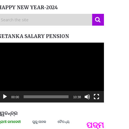
HAPPY NEW YEAR-2024
NETANKA SALARY PENSION
ideo
layer
00:00
10:38
୍ୱତନ୍ତ୍ର
ରମାଦେବୀ
ଗୁରୁ ନାନକ
ଚୈତନ୍ୟ
ପଦ୍ମଶ୍ରୀ ଜୟନ୍
ପ୍ରତ୍
Budd
ପରାଧୀ