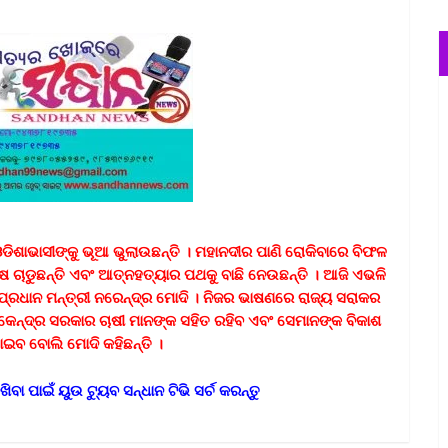
ଡିଶାଭାସୀଙ୍କୁ ଭୂଆ ଭୁଲାଉଛନ୍ତି । ମହାନଦୀର ପାଣି ରୋକିବାରେ ବିଫଳ
ଷ ଚାଡୁଛନ୍ତି ଏବଂ ଆତ୍ନହତ୍ୟାର ପଥକୁ ବାଛି ନେଉଛନ୍ତି । ଆଜି ଏଭଳି
ପ୍ରଧାନ ମନ୍ତ୍ରୀ ନରେନ୍ଦ୍ର ମୋଦି । ନିଜର ଭାଷଣରେ ରାଜ୍ୟ ସରାକର
ତ କେନ୍ଦ୍ର ସରକାର ଚାଷୀ ମାନଙ୍କ ସହିତ ରହିବ ଏବଂ ସେମାନଙ୍କ ବିକାଶ
ାଇବ ବୋଲି ମୋଦି କହିଛନ୍ତି ।
 ୟୁଉ ଟ୍ୟୁ
ବ
ସନ୍ଧାନ ଟିଭି ସର୍ଚ କରନ୍ତୁ