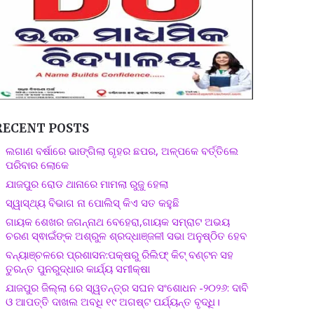
RECENT POSTS
ଲଗାଣ ବର୍ଷାରେ ଭାଙ୍ଗିଲା ଗୃହର ଛପର, ଅଳ୍ପକେ ବର୍ତ୍ତିଲେ
ପରିବାର ଲୋକେ
ଯାଜପୁର ରୋଡ ଥାନାରେ ମାମଲା ରୁଜୁ ହେଲା
ସ୍ୱାସ୍ଥ୍ୟ ବିଭାଗ ନା ପୋଲିସ୍ କିଏ ସତ କହୁଛି
ଗାୟକ ଶେଖର ଜଗନ୍ନାଥ ବେହେରା,ଗାୟକ ସମ୍ରାଟ ଅଭୟ
ଚରଣ ସ୍ଵାଇଁଙ୍କ ଅଶ୍ରୁଳ ଶ୍ରଦ୍ଧାଞ୍ଜଳୀ ସଭା ଅନୁଷ୍ଠିତ ହେବ
ବନ୍ୟାଞ୍ଚଳରେ ପ୍ରଶାସନ:ପକ୍ଷରୁ ରିଲିଫ୍ କିଟ୍ ବଣ୍ଟନ ସହ
ତୁରନ୍ତ ପୁନରୁଦ୍ଧାର କାର୍ଯ୍ୟ ସମୀକ୍ଷା
ଯାଜପୁର ଜିଲ୍ଲା ରେ ସ୍ୱତନ୍ତ୍ର ସଘନ ସଂଶୋଧନ -୨୦୨୬: ଦାବି
ଓ ଆପତ୍ତି ଦାଖଲ ଅବଧି ୧୯ ଅଗଷ୍ଟ ପର୍ଯ୍ୟନ୍ତ ବୃଦ୍ଧି।