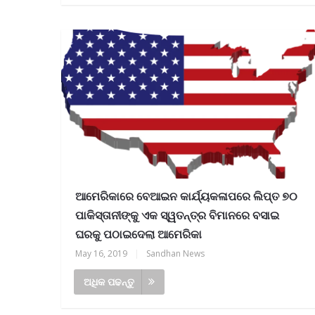
ଆମେରିକାରେ ବେଆଇନ କାର୍ଯ୍ୟକଳାପରେ ଲିପ୍ତ ୭୦
ପାକିସ୍ତାନୀଙ୍କୁ ଏକ ସ୍ୱତନ୍ତ୍ର ବିମାନରେ ବସାଇ
ଘରକୁ ପଠାଇଦେଲା ଆମେରିକା
May 16, 2019
|
Sandhan News
ଅଧିକ ପଢନ୍ତୁ