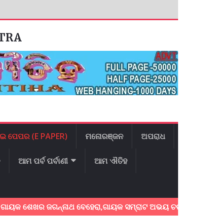
ATRA
ଇ ପେପର (E PAPER)
ମନୋରଞ୍ଜନ
ଅପରାଧ
ଳ
ଆମ ପର୍ବ ପର୍ବାଣୀ
ଆମ ଐତିହ
େଖର ଜଗନ୍ନାଥ ବେହେରା,ଗାୟକ ସମ୍ରାଟ ଅଭୟ ଚରଣ ସ୍ଵାଇଁଙ୍କ ଅଶ୍ରୁଳ ଶ