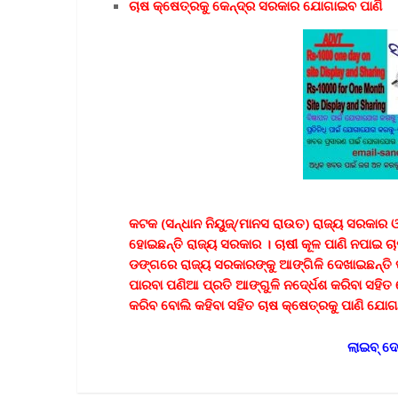
ଚାଷ କ୍ଷେତ୍ରକୁ କେନ୍ଦ୍ର ସରକାର ଯୋଗାଇବ ପାଣି
କଟକ (ସନ୍ଧାନ ନିୟୁଜ୍/ମାନସ ରାଉତ) ରାଜ୍ୟ ସରକାର ଓ
ହୋଇଛନ୍ତି ରାଜ୍ୟ ସରକାର । ଚାଷୀ କୂଳ ପାଣି ନପାଇ ଚା
ଡଙ୍ଗରେ ରାଜ୍ୟ ସରକାରଙ୍କୁ ଆଙ୍ଗିଳି ଦେଖାଇଛନ୍ତି 
ପାରବା ପଣିଆ ପ୍ରତି ଆଙ୍ଗୁଳି ନଦେ୍ର୍ଧଶ କରିବା ସହି
କରିବ ବୋଲି କହିବା ସହିତ ଚାଷ କ୍ଷେତ୍ରକୁ ପାଣି ଯୋଗ
ଲାଇବ୍ ଦେଖିବା ପାଇଁ