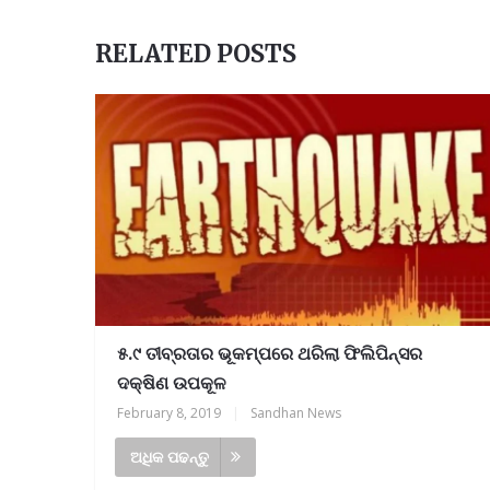
RELATED POSTS
୫.୯ ତୀବ୍ରତାର ଭୂକମ୍ପରେ ଥରିଲା ଫିଲିପିନ୍ସର
ଦକ୍ଷିଣ ଉପକୂଳ
February 8, 2019
|
Sandhan News
ଅଧିକ ପଢନ୍ତୁ