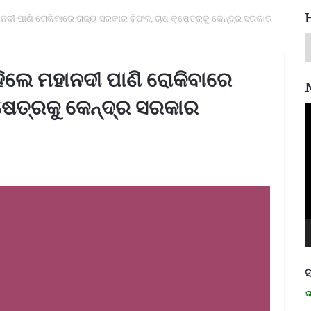
ୀ ପାଣି ରୋକିବାରେ ରାଜ୍ୟ ସରକାର ବିଫଳ, ଚାଷ କ୍ଷେତ୍ରକୁ କେନ୍ଦ୍ର ସରକାର
ଲେ ମହାନଦୀ ପାଣି ରୋକିବାରେ
ଷେତ୍ରକୁ କେନ୍ଦ୍ର ସରକାର
V
P
ସ
ମନେ ପଡନ୍ତି: ସ୍ୱାଧୀନତା ସଂଗ୍ରାମୀ 