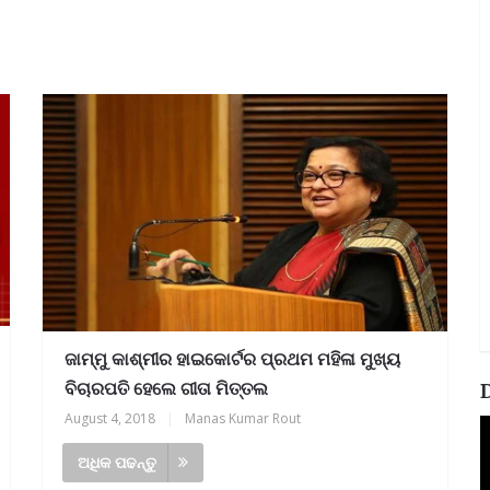
ଜାମ୍ମୁ କାଶ୍ମୀର ହାଇକୋର୍ଟର ପ୍ରଥମ ମହିଳା ମୁଖ୍ୟ
ବିଚାରପତି ହେଲେ ଗୀତା ମିତ୍ତଲ
August 4, 2018
|
Manas Kumar Rout
V
P
ଅଧିକ ପଢନ୍ତୁ