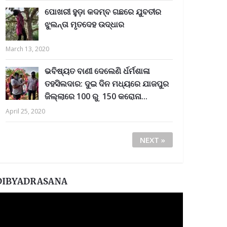
ପୋଖରୀ ହୁଡ଼ା କଦମ୍ବ ଗଛରେ ଯୁବତୀର
ଝୁଲନ୍ତା ମୃତଦେହ ଉଦ୍ଧାର
March 13, 2020
ଭବିଷ୍ୟତ ବାଣୀ ଦେଲେଣି ର୍ଧର୍ମଶାଳା
ତହସିଲଦାର: ଦୁଇ ଦିନ ମଧ୍ୟରେ ଯାଜପୁର
ଜିଲ୍ଲାରେ 100 ରୁ 150 କରୋନା...
April 25, 2020
NEXT »
DIBYADRASANA
ideo
layer