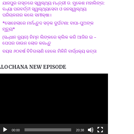
ଯାଜପୁର ଗସ୍ତରେ ସ୍ୱାସ୍ଥ୍ୟ ମନ୍ତ୍ରୀ ଡ. ମୁକେଶ ମହାଲିଙ୍ଗ:
ବନ୍ୟା ପରବର୍ତ୍ତୀ ସ୍ୱାସ୍ଥ୍ୟସେବା ଓ ଜନସ୍ୱାସ୍ଥ୍ୟ
ପରିଚାଳନାର କଲେ ସମୀକ୍ଷା।
*ସୋହେଲାରେ ମର୍ମନ୍ତୁଦ ସଡ଼କ ଦୁର୍ଘଟଣା: ବାପା-ପୁଅଙ୍କ
ମୃତ୍ୟୁ*
(ସନ୍ଧାନ ନ୍ୟୁଜ) ନିମ୍ନ ଲିଙ୍କରେ କ୍ଲିକ କରି ଆଜିର ଇ –
ପେପର ଡାଉନ ଲୋଡ କରନ୍ତୁ
ବୟସ ୬୦ବର୍ଷ ବିତିଗଲାଣି ହେଲେ ମିଳିନି ବାର୍ଦ୍ଧକ୍ୟ ଭତ୍ତା
ALOCHANA NEW EPISODE
ideo
layer
00:00
20:38