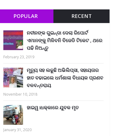
POPULAR
RECENT
ନବୀନଙ୍କ ଗୁଇନ୍ଦା ଦେଲା ରିପୋର୍ଟ
ଏମାନଙ୍କୁ ମିଳିବନି ବିଜେଡି ଟିକେଟ , ଥରେ
ପଢି ନିଅନ୍ତୁ
February 23, 2019
ମୃତ୍ୟୁ ସହ ଲଢୁଛି ଅଭିଲିପ୍ସା, ସହାୟତାର
ହାତ ବଢାଇଲେ ଧର୍ମଶାଳା ବିଧାୟକ ପ୍ରଣବ
ବଳବନ୍ତରାୟ
November 10, 2018
ହାଇୱ।ଧକ୍କାରେ ଯୁବକ ମୃତ
January 31, 2020