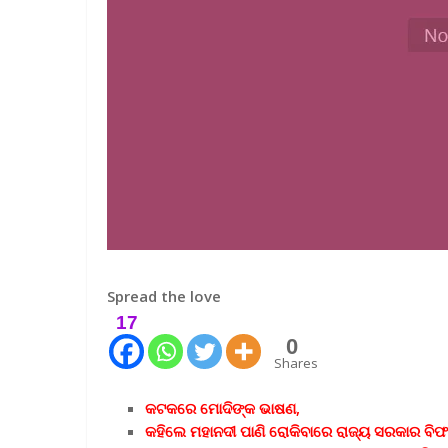
Spread the love
17
0
Shares
କଟକରେ ମୋଦିଙ୍କ ଭାଷଣ,
କହିଲେ ମହାନଦୀ ପାଣି ରୋକିବାରେ ରାଜ୍ୟ ସରକାର ବି