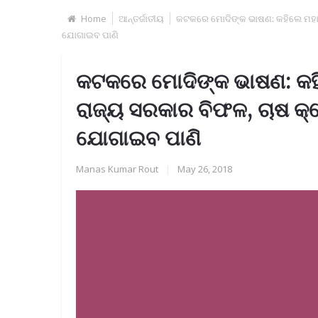
Home
ଆନ୍ତର୍ଜାତୀୟ
କଟକରେ ମୋଦିଙ୍କ ଭାଷଣ: କହିଲେ ମହାନଦ
ଯୋଗାଇବ ପାଣି
କଟକରେ ମୋଦିଙ୍କ ଭାଷଣ: କହି
ରାଜ୍ୟ ସରକାର ବିଫଳ, ଚାଷ କ୍
ଯୋଗାଇବ ପାଣି
Manas Kumar Rout
|
May 26, 2018