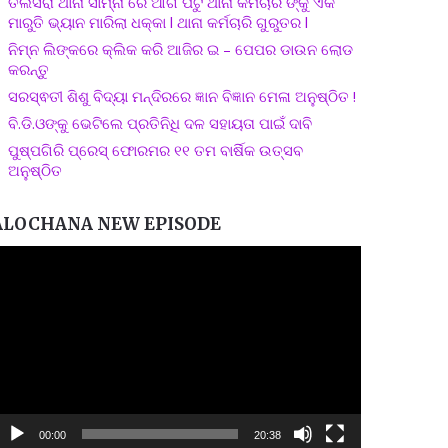
ତଲସରା ଥାନା ସାମ୍ନା ରେ ଆଗ ପଟୁ ଥାନା କର୍ମଚାରି ଙ୍କୁ ଏକ
ମାରୁତି ଭ୍ୟାନ ମାରିଲା ଧକ୍କା l ଥାନା କର୍ମଚାରି ଗୁରୁତର l
ନିମ୍ନ ଲିଙ୍କରେ କ୍ଲିକ କରି ଆଜିର ଇ – ପେପର ଡାଉନ ଲୋଡ
କରନ୍ତୁ
ସରସ୍ଵତୀ ଶିଶୁ ବିଦ୍ୟା ମନ୍ଦିରରେ ଜ୍ଞାନ ବିଜ୍ଞାନ ମେଳା ଅନୁଷ୍ଠିତ !
ବି.ଡି.ଓଙ୍କୁ ଭେଟିଲେ ପ୍ରତିନିଧି ଦଳ ସହାୟତା ପାଇଁ ଦାବି
ପୁଷ୍ପଗିରି ପ୍ରେସ୍ ଫୋରମର ୧୧ ତମ ବାର୍ଷିକ ଉତ୍ସବ
ଅନୁଷ୍ଠିତ
ALOCHANA NEW EPISODE
ideo
layer
00:00
20:38