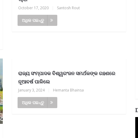
October 17, 2020
|
Santosh Rout
ଅଧିକ ପଢନ୍ତୁ
ରାଜ୍ୟ ସଂମ୍ପାଦକ ବିଶ୍ୱରଂଜନ ସମର୍ଥକଙ୍କ ଗହଣରେ
ନୂଆବର୍ଷ ପାଳିଲେ
January 3, 2024
|
Hemanta Bhainsa
ଅଧିକ ପଢନ୍ତୁ
V
P