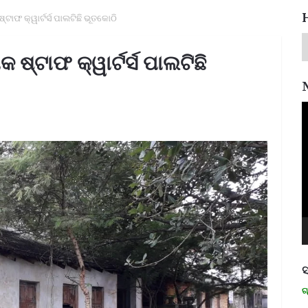
ାଫ କ୍ୱାର୍ଟର୍ସ ପାଲଟିଛି ଭୂତକୋଠି
୍ଟାଫ କ୍ୱାର୍ଟର୍ସ ପାଲଟିଛି
V
P
ସ
ମନେ ପଡନ୍ତି: ସ୍ୱାଧୀନତା ସଂଗ୍ରାମୀ 