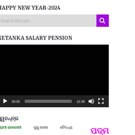
HAPPY NEW YEAR-2024
NETANKA SALARY PENSION
ideo
layer
00:00
10:38
୍ୱତନ୍ତ୍ର
ରମାଦେବୀ
ଗୁରୁ ନାନକ
ଚୈତନ୍ୟ
ପଦ୍ମଶ୍ରୀ ଜୟନ୍
ପ୍ରତ୍
Budd
ପରାଧୀ