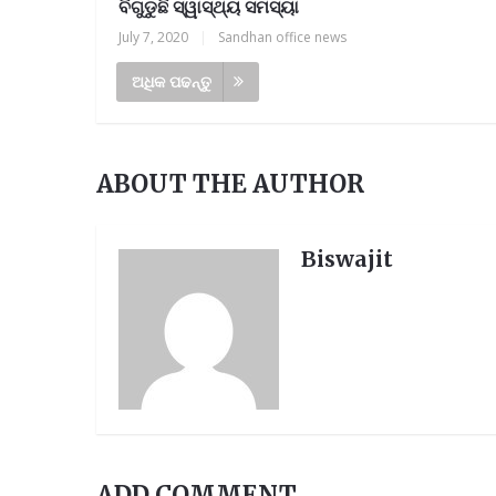
ବିଗୁଡୁଛି ସ୍ୱାସ୍ଥ୍ୟ ସମସ୍ୟା
July 7, 2020
|
Sandhan office news
ଅଧିକ ପଢନ୍ତୁ
ABOUT THE AUTHOR
Biswajit
ADD COMMENT