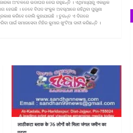
କ ଜାରକା ଅଂଚଳରେ ଭଡାଘର ନେଇ ରହୁଛନ୍ତି । ଏଥିମଧ୍ୟରୁ ଏକାଧିକ
ଯୋଗ ହେଇଛି । ତେବେ ବିପଦ ସଂକୁଳ ଅବସ୍ଥାରେ ରହିଥିବା ପୁରୁଣା
ହ ପ୍ରକାଶ କରିବେ ବୋଲି କୁହାଯାଇଛି । ତୁରନ୍ତ ଏ ଦିଗରେ
ିବା ପାଇଁ ସମାଜସେବା ମିହିର କୁମାର ଖୁଂଟିଆ ଦାବୀ କରିଛନ୍ତି ।
लाठीकटा ब्लाक के 76 लोगों को मिला जंगल जमीन का
पट्टा