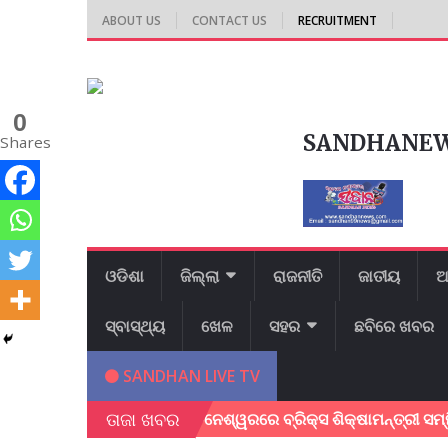
ABOUT US
CONTACT US
RECRUITMENT
0
SANDHANE
Shares
ଓଡିଶା
ଜିଲ୍ଲା
ରାଜନୀତି
ଜାତୀୟ
ଆ
ସ୍ବାସ୍ଥ୍ୟ
ଖେଳ
ସହର
ଛବିରେ ଖବର
SANDHAN LIVE TV
ତାଜା ଖବର
 ଚାଷୀ ର ମୃତ
ଭୁବନେଶ୍ୱରରେ ବ୍ରିକ୍ସ ଶିକ୍ଷାମନ୍ତ୍ରୀ ସମ୍ମିଳନୀ ଅନ