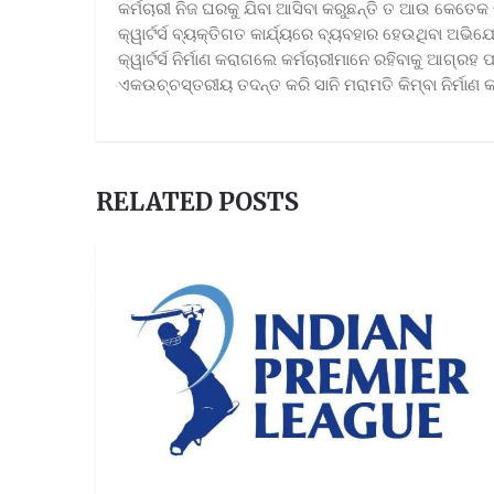
କର୍ମଚାରୀ ନିଜ ଘରକୁ ଯିବା ଆସିବା କରୁଛନ୍ତି ତ ଆଉ କେତେ
କ୍ୱାର୍ଟର୍ସ ବ୍ୟକ୍ତିଗତ କାର୍ଯ୍ୟରେ ବ୍ୟବହାର ହେଉଥିବା ଅଭି
କ୍ୱାର୍ଟର୍ସ ନିର୍ମାଣ କରାଗଲେ କର୍ମଚାରୀମାନେ ରହିବାକୁ ଆଗ୍ର
ଏକଉଚ୍ଚସ୍ତରୀୟ ତଦନ୍ତ କରି ସାନି ମରାମତି କିମ୍ବା ନିର୍ମାଣ କର
RELATED POSTS