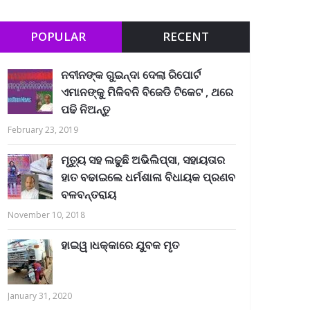
POPULAR
RECENT
ନବୀନଙ୍କ ଗୁଇନ୍ଦା ଦେଲା ରିପୋର୍ଟ
ଏମାନଙ୍କୁ ମିଳିବନି ବିଜେଡି ଟିକେଟ , ଥରେ
ପଢି ନିଅନ୍ତୁ
February 23, 2019
ମୃତ୍ୟୁ ସହ ଲଢୁଛି ଅଭିଲିପ୍ସା, ସହାୟତାର
ହାତ ବଢାଇଲେ ଧର୍ମଶାଳା ବିଧାୟକ ପ୍ରଣବ
ବଳବନ୍ତରାୟ
November 10, 2018
ହାଇୱ।ଧକ୍କାରେ ଯୁବକ ମୃତ
January 31, 2020