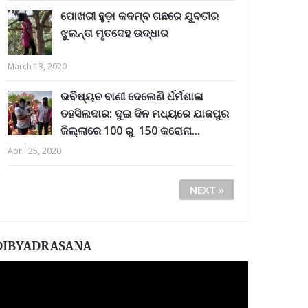
ପୋଖରୀ ହୁଡ଼ା କଦମ୍ବ ଗଛରେ ଯୁବତୀର
ଝୁଲନ୍ତା ମୃତଦେହ ଉଦ୍ଧାର
March 13, 2020
ଭବିଷ୍ୟତ ବାଣୀ ଦେଲେଣି ର୍ଧର୍ମଶାଳା
ତହସିଲଦାର: ଦୁଇ ଦିନ ମଧ୍ୟରେ ଯାଜପୁର
ଜିଲ୍ଲାରେ 100 ରୁ 150 କରୋନା...
April 25, 2020
NEXT »
DIBYADRASANA
ideo
layer