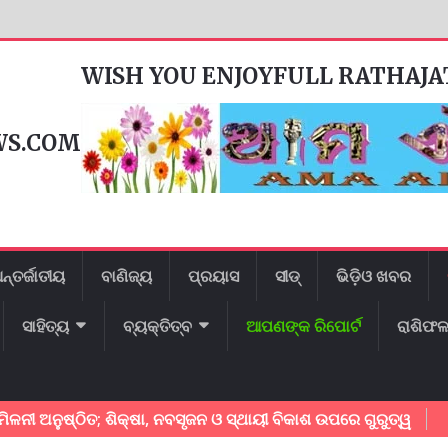
WISH YOU ENJOYFULL RATHAJ
WS.COM
ନ୍ତର୍ଜାତୀୟ
ବାଣିଜ୍ୟ
ପ୍ରୟାସ
ସୀଡ୍
ଭିଡ଼ିଓ ଖବର
ସାହିତ୍ୟ
ବ୍ୟକ୍ତିତ୍ବ
ଆପଣଙ୍କ ରିପୋର୍ଟ
ରାଶିଫ
ୁଷ୍ଠିତ; ଶିକ୍ଷା, ନବସୃଜନ ଓ ସ୍ଥାୟୀ ବିକାଶ ଉପରେ ଗୁରୁତ୍ୱ
କେନ୍ଦୁ