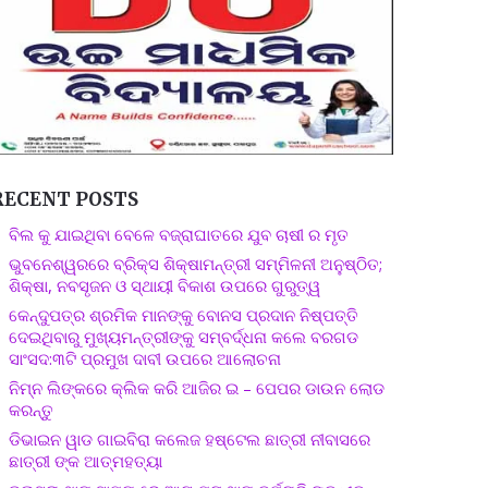
RECENT POSTS
ବିଲ କୁ ଯାଇଥିବା ବେଳେ ବଜ୍ରାଘାତରେ ଯୁବ ଚାଷୀ ର ମୃତ
ଭୁବନେଶ୍ୱରରେ ବ୍ରିକ୍ସ ଶିକ୍ଷାମନ୍ତ୍ରୀ ସମ୍ମିଳନୀ ଅନୁଷ୍ଠିତ;
ଶିକ୍ଷା, ନବସୃଜନ ଓ ସ୍ଥାୟୀ ବିକାଶ ଉପରେ ଗୁରୁତ୍ୱ
କେନ୍ଦୁପତ୍ର ଶ୍ରମିକ ମାନଙ୍କୁ ବୋନସ ପ୍ରଦାନ ନିଷ୍ପତ୍ତି
ଦେଇଥିବାରୁ ମୁଖ୍ୟମନ୍ତ୍ରୀଙ୍କୁ ସମ୍ବର୍ଦ୍ଧନା କଲେ ବରଗଡ
ସାଂସଦ:୩ଟି ପ୍ରମୁଖ ଦାବୀ ଉପରେ ଆଲୋଚନା
ନିମ୍ନ ଲିଙ୍କରେ କ୍ଲିକ କରି ଆଜିର ଇ – ପେପର ଡାଉନ ଲୋଡ
କରନ୍ତୁ
ଡିଭାଇନ ୱାଡ ଗାଇବିରା କଲେଜ ହଷ୍ଟେଲ ଛାତ୍ରୀ ନୀବାସରେ
ଛାତ୍ରୀ ଙ୍କ ଆତ୍ମହତ୍ୟା