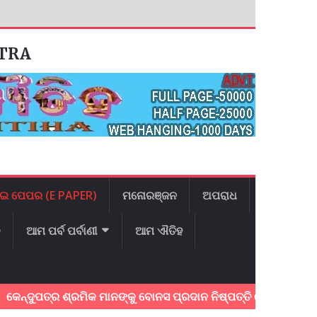
ATRA
ଇ ପେପର (E PAPER)
ମନୋରଞ୍ଜନ
ଅପରାଧ
ଳ
ଆମ ପର୍ବ ପର୍ବାଣୀ
ଆମ ଐତିହ
ପତ୍ର ଶ୍ରମିକ ମାନଙ୍କୁ ବୋନସ ପ୍ରଦାନ ନିଷ୍ପତ୍ତି ଦେଇଥିବାରୁ ମୁଖ୍ୟମନ୍