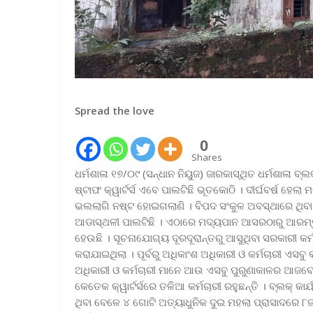
Spread the love
0
Shares
ଧର୍ମଶାଳା ୧୭/୦୯ (ସନ୍ଧାନ ନିୟୁଜ) ଜାରକାସ୍ଥିତ ଧର୍ମଶାଳା 
ଷ୍ଟାଫ କ୍ୱାର୍ଟର୍ସ ଏବେ ପାଲଟିଛି ଭୂତକୋଠି । ଦୀର୍ଘବର୍ଷ ହେଲା
ଭଲଲାଗି ନଷ୍ଟ ହୋଇଗଲାଣି । ବିପଦ ସଂକୁଳ ଅବସ୍ଥାରେ ଥିବା ପୁ
ଆଡାସ୍ଥଳୀ ପାଲଟିଛି । ଏଠାରେ ମଦ୍ୟପାନ ଆସରଠାରୁ ଆରମ୍ଭ 
ହେଉଛି । ସୂଚନାଯୋଗ୍ୟ ଦୂରଦୂରାନ୍ତରୁ ଆସୁଥିବା ସରକାରୀ କର୍ମଚାର
କରାଯାଇଥିଲା । ପୂର୍ବରୁ ଅଧିକାଂଶ ଅଧିକାରୀ ଓ କର୍ମଚାରୀ ଏସବ
ଅଧିକାରୀ ଓ କର୍ମଚାରୀ ମାନେ ଆଉ ଏସବୁ ପୁରୁଣାକାଳର ଆଜବେଷ
କେତେକ କ୍ୱାର୍ଟର୍ସରେ ତଳିଆ କର୍ମଚାରୀ ରହୁଛନ୍ତି । ବ୍ଲକ୍ କା
ଥିବା ବେଳେ ୪ ଗୋଟି ଅତ୍ୟାଧୁନିକ ଦୁଇ ମହଲା ପ୍ରାସାଦରେ ୮