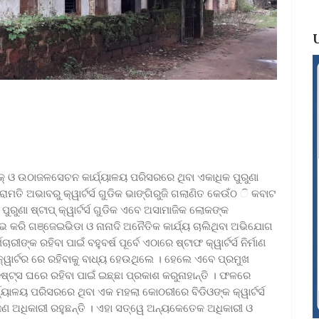
ବ୍ଲକ୍ ଓ ଉଠାଜଳସେଚନ କାର୍ଯ୍ୟାଳୟ ପରିସରରେ ଥିବା ଏକାଧିକ ପୁରୁଣା
 ମରାମତି ଅଭାବରୁ କ୍ୱାର୍ଟର୍ସ ଗୁଡିକ ଭାଙ୍ଗିରୁଜି ଗଲାଣିତ କେଉଁଠ ି କବାଟ
ରୁଣା ଷ୍ଟାପ୍ କ୍ୱାର୍ଟର୍ସ ଗୁଡିକ ଏବେ ଅସାମାଜିକ ଲୋକଙ୍କ
କରି ଗଞ୍ଜେଇଭିଡା ଓ ନାନାଦି ଅନୈତିକ କାର୍ଯ୍ୟ ଚାଲିଥିବା ଅଭିଯୋଗ
ୀଙ୍କ ରହିବା ପାଇଁ ବହୁବର୍ଷ ପୂର୍ବେ ଏଠାରେ ଷ୍ଟାଫ କ୍ୱାର୍ଟର୍ସ ନିର୍ମାଣ
ୁ କ୍ୱାର୍ଟର ରେ ରହିବାକୁ ବାଧ୍ୟ ହେଉଥିଲେ । ହେଲେ ଏବେ ପ୍ରମୁଖ
୍ଟ୍ସ ଘରେ ରହିବା ପାଇଁ ଇଛ୍ଛା ପ୍ରକାଶ କରୁନାହାନ୍ତି । ଫଳରେ
ର୍ଯ୍ୟାଳୟ ପରିସରରେ ଥିବା ଏକ ମହଲା କୋଠରୀରେ ବିଡିଓଙ୍କ କ୍ୱାର୍ଟର୍ସ
ଜଣ ଅଧିକାରୀ ରହୁଛନ୍ତି । ଏହା ସତ୍ୱେ ଅନ୍ୟକେତେକ ଅଧିକାରୀ ଓ