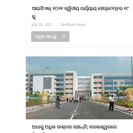
ଆଇପିଏଲ୍ ୨୦୨୧ ଦ୍ୱିତୀୟ ପର୍ଯ୍ୟାୟ ସେପ୍ଟେମ୍ବର ୧୯
ରୁ
July 26, 2021
|
Sandhan News
ଅଧିକ ପଢନ୍ତୁ
ଅଧାରୁ ଅଧିକ ଡାକ୍ତର ନାହାନ୍ତି; ବାଲେଶ୍ୱରରେ