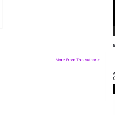
ନ
ପ୍
More From This Author