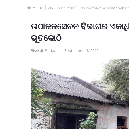
Home
ଆପଣଙ୍କ ରିପୋର୍ଟ
ଉଠାଜଳସେଚନ ବିଭାଗର ଏକାଧିକ ଷ୍ଟ
ଉଠାଜଳସେଚନ ବିଭାଗର ଏକାଧିକ ଷ
ଭୂତକୋଠି
Biswajit Parida
|
September 18, 2019