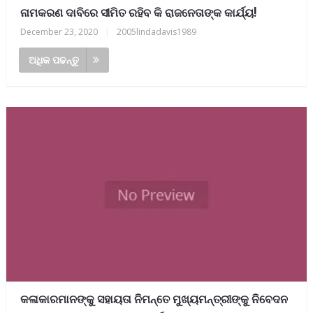
ନାମକରଣ ଦାବିରେ ସୀମିତ ରହିବ କି ରାଜନେତାଙ୍କ କାର୍ଯ୍ୟ!
December 23, 2020
|
2005lindadavis1989
ଅଧିକ ପଢନ୍ତୁ
କଳାକାରମାନଙ୍କୁ ସହାୟତା ନିମନ୍ତେ ମୁଖ୍ୟମନ୍ତ୍ରୀଙ୍କୁ ନିବେଦନ