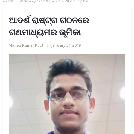
ପର୍ବାଣୀ
ଆଦର୍ଶ ରାଷ୍ଟ୍ର ଗଠନରେ ଗଣମାଧ୍ୟମର ଭୂମିକା
ଆଦର୍ଶ ରାଷ୍ଟ୍ର ଗଠନରେ
ଗଣମାଧ୍ୟମର ଭୂମିକା
Manas Kumar Rout
|
January 31, 2019