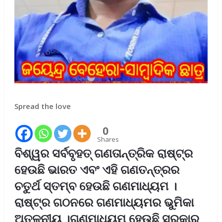
Spread the love
0
Shares
ବିଶ୍ୱର ସର୍ବବୃହତ୍ ଗଣତାନ୍ତ୍ରିକ ରାଷ୍ଟ୍ର
ହେଉଛି ଭାରତ ଏବଂ ଏହି ଗଣତନ୍ତ୍ରର
ଚତୁର୍ଥ ସ୍ତମ୍ବ ହେଉଛି ଗଣମାଧ୍ୟମ ।
ରାଷ୍ଟ୍ର ଗଠନରେ ଗଣମାଧ୍ୟମର ଭୁମିକା
ଅତୁଳନୀୟ ।ଗଣମାଧ୍ୟମ ହେଉଛି ସରକାର