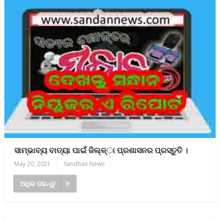
ସାମ୍ଭାବ୍ୟ ବାତ୍ୟା ପାଇଁ ଜିଲ୍ଳ୍ା ପ୍ରଶାସନର ପ୍ରସ୍ତୁତି ।
May 20, 2021
|
Sandhan News
ଅଧିକ ପଢନ୍ତୁ