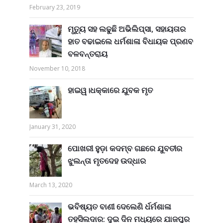
February 23, 2019
ମୃତ୍ୟୁ ସହ ଲଢୁଛି ଅଭିଲିପ୍ସା, ସହାୟତାର
ହାତ ବଢାଇଲେ ଧର୍ମଶାଳା ବିଧାୟକ ପ୍ରଣବ
ବଳବନ୍ତରାୟ
November 10, 2018
ହାଇୱ।ଧକ୍କାରେ ଯୁବକ ମୃତ
January 31, 2020
ପୋଖରୀ ହୁଡ଼ା କଦମ୍ବ ଗଛରେ ଯୁବତୀର
ଝୁଲନ୍ତା ମୃତଦେହ ଉଦ୍ଧାର
March 13, 2020
ଭବିଷ୍ୟତ ବାଣୀ ଦେଲେଣି ର୍ଧର୍ମଶାଳା
ତହସିଲଦାର: ଦୁଇ ଦିନ ମଧ୍ୟରେ ଯାଜପୁର