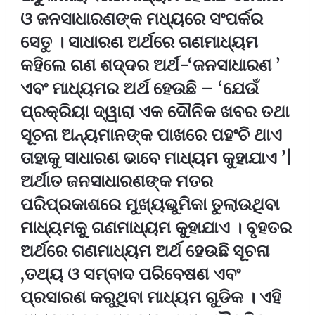
ଓ ଜନସାଧାରଣଙ୍କ ମଧ୍ୟରେ ସଂପର୍କର
ସେତୁ । ସାଧାରଣ ଅର୍ଥରେ ଗଣମାଧ୍ୟମ
କହିଲେ ଗଣ ଶଦ୍ଦର ଅର୍ଥ-‘ଜନସାଧାରଣ ’
ଏବଂ ମାଧ୍ୟମର ଅର୍ଥ ହେଉଛି – ‘ଯେଉଁ
ପ୍ରକ୍ରିୟା ଦ୍ୱାରା ଏକ ଦୌନିକ ଖବର ତଥା
ସୂଚନା ଅନ୍ୟମାନଙ୍କ ପାଖରେ ପହଂଚି ଥାଏ
ତାହାକୁ ସାଧାରଣ ଭାବେ ମାଧ୍ୟମ କୁ୍ହାଯାଏ ’|
ଅର୍ଥାତ ଜନସାଧାରଣଙ୍କ ମତର
ପରିପ୍ରକାଶରେ ମୁଖ୍ୟଭୁମିକା ତୁଲାଉଥିବା
ମାଧ୍ୟମକୁ ଗଣମାଧ୍ୟମ କୁହାଯାଏ । ବୃହତର
ଅର୍ଥରେ ଗଣମାଧ୍ୟମ ଅର୍ଥ ହେଉଛି ସୂଚନା
,ତଥ୍ୟ ଓ ସମ୍ବାଦ ପରିବେଷଣ ଏବଂ
ପ୍ରସାରଣ କରୁଥିବା ମାଧ୍ୟମ ଗୁଡିକ । ଏହି