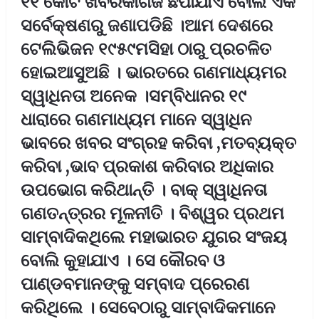
୧୧ କୋଟି ଖବରକାଗଜ ଛପାଯାଏ ବୋଲି ଏକ
ସର୍ବେକ୍ଷଣରୁ ଜଣାପଡିଛି ।ଆମ ଦେଶରେ
ଟେଲିଭିଜନ ୧୯୫୯ମସିହା ଠାରୁ ପ୍ରଚଳିତ
ହୋଇଆସୁଅଛି । ଭାରତରେ ଗଣମାଧ୍ୟମର
ସ୍ୱାଧିନତା ଅନେକ ।ସମ୍ବିଧାନର ୧୯
ଧାରାରେ ଗଣମାଧ୍ୟମ ମାନେ ସ୍ୱାଧିନ
ଭାବରେ ଖବର ସଂଗ୍ରହ କରିବା ,ମତବ୍ୟକ୍ତ
କରିବା ,ଭାବ ପ୍ରକାଶ କରିବାର ଅଧିକାର
ଉପଭୋଗ କରିଥାନ୍ତି । ବାକ୍ ସ୍ୱାଧିନତା
ଗଣତନ୍ତ୍ରର ମୂଳନୀତି । ବିଶ୍ୱର ପ୍ରଥମ
ସାମ୍ବାଦିକଥିଲେ ମହାଭାରତ ଯୁଗର ସଂଜୟ
ବୋଲି କୁହାଯାଏ । ସେ କୌରବ ଓ
ପାଣ୍ଡବମାନଙ୍କୁ ସମ୍ବାଦ ପ୍ରେରଣ
କରିଥିଲେ । ସେବେଠାରୁ ସାମ୍ବାଦିକମାନେ