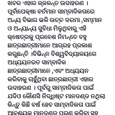
ଖବର ଏହାର ଜ୍ଜଳନ୍ତ ଉଦାହରଣ ।
ପୂର୍ବାପେକ୍ଷା ବର୍ତମାନ ସାମ୍ବାଦିକତାରେ
ଅନ୍ୟ ବିଭାଗ ଭଳି ଉଚ୍ଚ ଦରମା ,ସମ୍ମାନ
ଓ ଅନ୍ୟାନ୍ୟ ସୁବିଧା ମିଳୁଥିବାରୁ ଏହି
କ୍ଷେତ୍ରକୁ ପ୍ରବେଶ ନିମନ୍ତେ ବହୁ
ଛାତ୍ରଛାତ୍ରୀମାନେ ଆଗ୍ରହ ପ୍ରକାଶ
କରୁଛନ୍ତି ।ବିଭିନ୍ନ ବିଶ୍ୱବିଦ୍ୟାଳୟରେ
ଅଧ୍ୟୟନରତ ସାମ୍ବାଦିକ
ଛାତ୍ରଛାତ୍ରୀମାନେ ,ଏବଂ ଅଧ୍ୟୟନ
କରିବାକୁ ଚାହୁଁଥିବା ଛାତ୍ରଛାତ୍ରୀ ଏହାର
ଉଦାହରଣ । ପୂର୍ବରୁ ସାମ୍ବାଦିକତା ପାଇଁ
ଯଦିଓ କୌଣସି ନିଦ୍ଧିଷ୍ଟ ମାନଦଣ୍ଡ ନଥିଲା
କିନ୍ତୁ କିଛି ବର୍ଷ ହେବ ସାମ୍ବାଦିକତା ପାଇଁ
ଆବଶ୍ୟକ ମାନଦଣ୍ଡ ପୂରଣ କରିବା ସହ