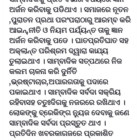
ଅର୍ଜନ କରିବାକୁ ପଡିଥାଏ । ସମାଜରେ ନୂତନ
,ପୁରାତନ ପ୍ରଥା ପରଂପରାଠାରୁ ଆରମ୍ବ କରି
ଆଇନ୍,ନୀତି ଓ ନିୟମ ପର୍ଯ୍ୟନ୍ତ ତାକୁ ଜ୍ଞାନ
ଅର୍ଜନ କରିବାକୁ ପଡେ । ଘାତପ୍ରତିଘାତ ସହ
ଅକ୍ଲାନ୍ତ ପରିଶ୍ରମ ଦ୍ୱାରା କାଯ୍ୟ
ତୁଲାଇଥାଏ । ସାମ୍ବାଦିକ ସତ୍ପଥରେ ନିଜ
କଲମ ଚାଳନା କରି ଦୁର୍ନିତି
,ଭ୍ରଷ୍ଟାଚାର,ଅପାରଗତାକୁ ପଦାରେ
ପକାଇଥାଏ । ସାମ୍ବାଦିକ ସର୍ବଦା ସକ୍ରିୟ
ରହିବାସହ ଚତୁଃଦିଗକୁ ନଜରରେ ରଖିଥାଏ ।
ଲୋକଙ୍କୁ ବ୍ରେକିଙ୍ଗ ନ୍ୟୁଜ ଦେବାକୁ ଜଣେ
ସାମ୍ବାଦିକ ସର୍ବଦା ପ୍ରସ୍ତୁତ ଥାଏ ।
ପ୍ରତିଦିନ ଖବରକାଗଜରେ ପ୍ରକାଶିତ