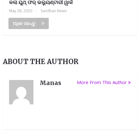
କଲା ୟୁଥ୍ ଫର୍ ଭଲ୍ୟୁଣ୍ଟାରୀ ୱାର୍କ
May 28, 2020
|
Sandhan News
ଅଧିକ ପଢନ୍ତୁ
ABOUT THE AUTHOR
Manas
More From This Author