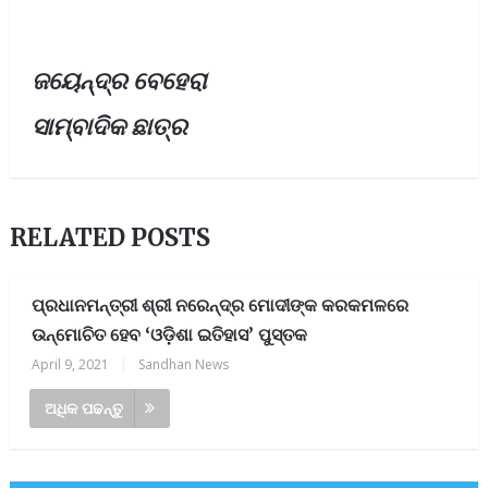
ଜୟେନ୍ଦ୍ର ବେହେରା
ସାମ୍ବାଦିକ ଛାତ୍ର
RELATED POSTS
ପ୍ରଧାନମନ୍ତ୍ରୀ ଶ୍ରୀ ନରେନ୍ଦ୍ର ମୋଦୀଙ୍କ କରକମଳରେ
ଉନ୍ମୋଚିତ ହେବ ‘ଓଡ଼ିଶା ଇତିହାସ’ ପୁସ୍ତକ
April 9, 2021
|
Sandhan News
ଅଧିକ ପଢନ୍ତୁ