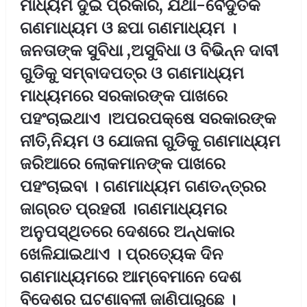
ମାଧ୍ୟମ ଦୁଇ ପ୍ରକାର, ଯଥା-ବୈଦୁତିକ
ଗଣମାଧ୍ୟମ ଓ ଛପା ଗଣମାଧ୍ୟମ ।
ଜନତାଙ୍କ ସୁବିଧା ,ଅସୁବିଧା ଓ ବିଭିନ୍ନ ଦାବୀ
ଗୁଡିକୁ ସମ୍ବାଦପତ୍ର ଓ ଗଣମାଧ୍ୟମ
ମାଧ୍ୟମରେ ସରକାରଙ୍କ ପାଖରେ
ପହଂଚାଇଥାଏ ।ଅପରପକ୍ଷେ ସରକାରଙ୍କ
ନୀତି,ନିୟମ ଓ ଯୋଜନା ଗୁଡିକୁ ଗଣମାଧ୍ୟମ
ଜରିଆରେ ଲୋକମାନଙ୍କ ପାଖରେ
ପହଂଚାଇବା । ଗଣମାଧ୍ୟମ ଗଣତନ୍ତ୍ରର
ଜାଗ୍ରତ ପ୍ରହରୀ ।ଗଣମାଧ୍ୟମର
ଅନୁପସ୍ଥିତରେ ଦେଶରେ ଅନ୍ଧକାର
ଖେଳିଯାଇଥାଏ । ପ୍ରତ୍ୟେକ ଦିନ
ଗଣମାଧ୍ୟମରେ ଆମ୍ବେମାନେ ଦେଶ
ବିଦେଶର ଘଟଣାବଳୀ ଜାଣିପାରୁଛେ ।