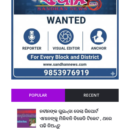
POPULAR
RECENT
ନବୀନଙ୍କ ଗୁଇନ୍ଦା ଦେଲା ରିପୋର୍ଟ
ଏମାନଙ୍କୁ ମିଳିବନି ବିଜେଡି ଟିକେଟ , ଥରେ
ପଢି ନିଅନ୍ତୁ