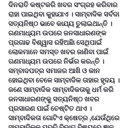
ଦିନରାତି କଷ୍ଟକରି ଖବର ସଂଗ୍ରହ କରିବାର
ରାହା ପାଇଥିବା କୁହାଯାଏ । ସାମ୍ବାଦିକ ସର୍ବଦା
ସତ୍ୟନିଷ୍ଠ ଭାବେ କାଯ୍ୟ ତୁଲାଇଥାନ୍ତି ।
ଗଣମାଧ୍ୟମ ଉପରେ ଜନସାଧାରଣଙ୍କ
ପ୍ରଗାଢ ବିଶ୍ୱାସ ରହିଅଛିା ସେଥିପାଇଁ
ଲୋକମାନେ ସମସ୍ତ ଖବର ଜାଣିବା ପାଇଁ
ଗଣମାଧ୍ୟମ ଉପରେ ନିର୍ଭର କରନ୍ତି ।
ସମ୍ବାଦପତ୍ର ସମାଜର ଆଖି ଓ କାନ
ହୋଇଥିବା ବେଳେ ସାମ୍ବାଦିକ ତାହାର ହୃଦୟ ।
ଜଣେ ସାମ୍ବାଦିକ ସାମ୍ବାଦିକତାକୁ ଧର୍ମ କରି
ଜନସାଧାରଣଙ୍କୁ ସତ୍ୟନିଷ୍ଠ ଖବର
ପ୍ରସାରଣ ପାଇଁ ଚେଷ୍ଟିତ ଥାଏ ।
ସାମ୍ବାଦିକତା ଗୋଟିଏ କ୍ଷେତ୍ର ,ଯେଉଁଥିରେ
ସାମ୍ବାଦିକକୁ ପ୍ରତି ବିଭାଗ ବିଷୟରେ ଜ୍ଞାନ