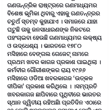
ଗଣତାନ୍ତ୍ରିକ ରାଷ୍ଟ୍ରରେ ଗଣମାଧ୍ୟମର
ବିଶେଷ ଭୂମିକା ଥିବାରୁ ଏହାକୁ ଗଣତନ୍ତ୍ରର
ଚତୁର୍ଥ ସ୍ତମ୍ବ କୁହାଯାଏ । ସମାଜରେ ଯାହା
ଘଟୁଛି ତାକୁ ଜନସାଧାରଣଙ୍କ ନିକଟରେ
ପହଂଚାଇବା ହେଉଛି ଗଣମାଧ୍ୟମର ଲକ୍ଷ୍ୟ
ଓ ଉଦ୍ଧେଶ୍ୟ । ଭାରତରେ ୧୭୮୦
ମସିହାରେ ବେଙ୍ଗଲ ଗେଜେଟ୍ ନାମରେ
ପ୍ରଥମ ଖବର କାଗଜ ପ୍ରକାଶ ପାଇଥିଲା ।
କର୍ମବୀର ଗୌରୀଶଙ୍କର ରାୟ ୧୯୬୬
ମସିହାରେ ଓଡିଆ ଖବରକାଗଜ ‘ଉତ୍କଳ
ଦୀପିକା’ ପ୍ରକାଶ କରିଥିଲେ । ।ସମ୍ପ୍ରତି
ଖବରକାଗଜ ଛାପିବାରେ ପୃଥିବୀରେ ଭାରତର
ସ୍ଥାନ ଦ୍ୱିତୀୟ ରହିଅଛିା ପ୍ରତିଦିନ ଏଠାରେ