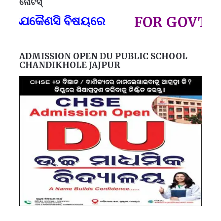
ନୋଟିସ୍
ପ୍
କୈଣସି ବିଷୟରେ
FOR GOVT AND P
ADMISSION OPEN DU PUBLIC SCHOOL
CHANDIKHOLE JAJPUR