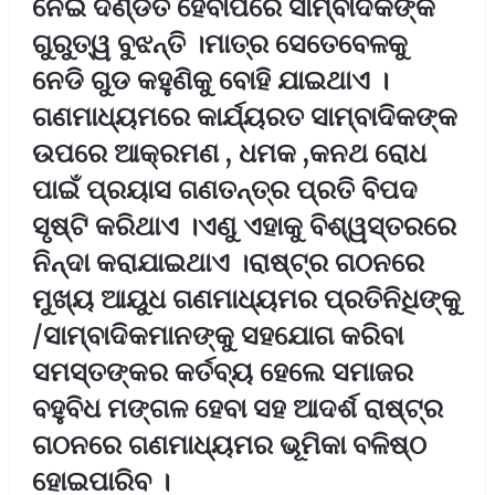
ନେଇ ଦଣ୍ଡିତ ହେବାପରେ ସାମ୍ବାଦିକଙ୍କ
ଗୁରୁତ୍ୱ ବୁଝନ୍ତି ।ମାତ୍ର ସେତେବେଳକୁ
ନେଡି ଗୁଡ କହୁଣିକୁ ବୋହି ଯାଇଥାଏ ।
ଗଣମାଧ୍ୟମରେ କାର୍ଯ୍ୟରତ ସାମ୍ବାଦିକଙ୍କ
ଉପରେ ଆକ୍ରମଣ , ଧମକ ,କନଥ ରୋଧ
ପାଇଁ ପ୍ରୟାସ ଗଣତନ୍ତ୍ର ପ୍ରତି ବିପଦ
ସୃଷ୍ଟି କରିଥାଏ ।ଏଣୁ ଏହାକୁ ବିଶ୍ୱସ୍ତରରେ
ନିନ୍ଦା କରାଯାଇଥାଏ ।ରାଷ୍ଟ୍ର ଗଠନରେ
ମୁଖ୍ୟ ଆୟୁଧ ଗଣମାଧ୍ୟମର ପ୍ରତିନିଧିଙ୍କୁ
/ସାମ୍ବାଦିକମାନଙ୍କୁ ସହଯୋଗ କରିବା
ସମସ୍ତଙ୍କର କର୍ତବ୍ୟ ହେଲେ ସମାଜର
ବହୁବିଧ ମଙ୍ଗଳ ହେବା ସହ ଆଦର୍ଶ ରାଷ୍ଟ୍ର
ଗଠନରେ ଗଣମାଧ୍ୟମର ଭୂମିକା ବଳିଷ୍ଠ
ହୋଇପାରିବ ।