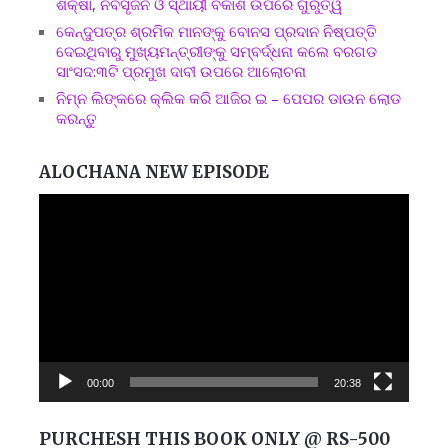
ଶିକ୍ଷା, ନବସୃଜନ ଓ ସ୍ଥାୟୀ ବିକାଶ ଉପରେ ଗୁରୁତ୍ୱ
କେନ୍ଦୁପତ୍ର ଶ୍ରମିକ ମାନଙ୍କୁ ବୋନସ ପ୍ରଦାନ ନିଷ୍ପତ୍ତି
ଦେଇଥିବାରୁ ମୁଖ୍ୟମନ୍ତ୍ରୀଙ୍କୁ ସମ୍ବର୍ଦ୍ଧନା କଲେ ବରଗଡ
ସାଂସଦ:୩ଟି ପ୍ରମୁଖ ଦାବୀ ଉପରେ ଆଲୋଚନା
ନିମ୍ନ ଲିଙ୍କରେ କ୍ଲିକ କରି ଆଜିର ଇ – ପେପର ଡାଉନ ଲୋଡ
କରନ୍ତୁ
ALOCHANA NEW EPISODE
Video
Player
00:00
20:38
PURCHESH THIS BOOK ONLY @ RS-500