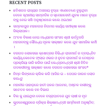
RECENT POSTS
ଛତିଶଗଡ ରାଜ୍ୟର ଅସହାୟ ବୃଦ୍ଧା ଏଣେତେଣେ ବୁଲୁଥିବା
ବେଳେ ସ୍ଥାନୀୟ ସାମ୍ବାଦିକ ଓ ସ୍ବେଛାସେବୀ ଯୁବକ ମାନେ ବୃଦ୍ଧା
ଙ୍କୁ ନେଇ ସଖି ଅନୁଷ୍ଠାନରେ କଲେ ଥଇଥାନ
ସମ୍ବଲପୁର ମହାନଗର ନିଗମର କାର୍ଯ୍ୟ ସମୀକ୍ଷା କଲେ
ଜିଲ୍ଲାପାଳ।
ଅଂଚଳ ବିକାଶ ନେଇ ମାନ୍ୟବର ସାଂସଦ ଶ୍ରୀ ଭର୍ତ୍ତୃହରି
ମହତାବଙ୍କୁ ସୌଜନ୍ୟ ମୂଳକ ସାକ୍ଷାତ କଲେ ଯୁବ ସାମାଜିକ କର୍ମୀ
।
ବରଗଡ ଲୋକସଭା କ୍ଷେତ୍ରର ବିଭିନ୍ନ ରାଜମାର୍ଗ ର ତ୍ବରାନ୍ବିତ
କାର୍ଯ୍ୟ,କେତେକ ଫ୍ଲାଇ ଓଭର ଓ ନୁତନ ରାଜମାର୍ଗ ର ଟେଣ୍ଡର
ପ୍ରକ୍ରିୟା ଜାରି କରିବା ପାଇଁ କେନ୍ଦ୍ରମନ୍ତ୍ରୀ ଶ୍ରୀ ନିତିନ
ଗଡକରୀଙ୍କୁ ସାକ୍ଷାତ କଲେ ବରଗଡ ଲୋକସଭା ସାଂସଦ*
ନିମ୍ନ ଲିଙ୍କରେ କ୍ଲିକ କରି ଆଜିର ଇ – ପେପର ଡାଉନ ଲୋଡ
କରନ୍ତୁ
ମହାବୀର ପାହାଡ଼ରେ ହାତୀ ପଳର ଆଗମନ, ଅଞ୍ଚଳ ବାସୀଙ୍କୁ
ସଚେତନ କଲେ ବନ ବିଭାଗ
ବିଲ କୁ ଯାଇଥିବା ବେଳେ ବଜ୍ରାଘାତରେ ଯୁବ ଚାଷୀ ର ମୃତ
ଭୁବନେଶ୍ୱରରେ ବ୍ରିକ୍ସ ଶିକ୍ଷାମନ୍ତ୍ରୀ ସମ୍ମିଳନୀ ଅନୁଷ୍ଠିତ;