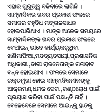
ଏହାର ଗୁରୁତ୍ୱ ବଢିବାରେ ଲାଗିଛି ।
ସାମ୍ବାଦିକର ଖବର ପ୍ରକାଶ ଫଳରେ
ସମାଜର ବହୁବିଧ ମଙ୍ଗଳସାଧନ
ହୋଇପାରିଥାଏ । ମାତ୍ର ଅନେକ ସମୟରେ
ସାମ୍ବାଦିକଙ୍କ ଖବର ପ୍ରକାଶ ଫଳରେ
ବେଆଇନ୍ ଭାବେ କାର୍ଯ୍ୟକରୁଥିବା
ଖଣିମାଫିଆ,ମଦବ୍ୟବସାୟୀ,ପ୍ରଶାସନିକ
ଅଧିକାରୀ ,ଦାଗୀ ରାଜନେତାଙ୍କ ଗଳାବାଟ
ବନ୍ଦ ହୋଇଯାଏ । ଫଳରେ ସେମାନେ
ରକ୍ତମୁଖା ହୋଇ ସାମ୍ବାଦିକମାନଙ୍କୁ
ଆକ୍ରମଣ,ଧମକ ଦେବା ,କଣ୍ଠରୋଧ ପାଇଁ
ପ୍ରୟାସ କରିବା ପାଇଁ ପଛାନ୍ତି ନାହିଁ ।
ବେଳେବେଳେ ସେମାନେ ଆଇନ୍କୁ ହାତକୁ