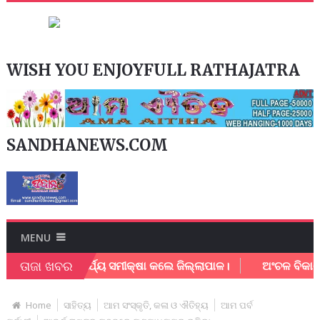
WISH YOU ENJOYFULL RATHAJATRA
SANDHANEWS.COM
MENU
ତାଜା ଖବର
ଗମର କାର୍ଯ୍ୟ ସମୀକ୍ଷା କଲେ ଜିଲ୍ଲାପାଳ।
ଅଂଚଳ ବିକାଶ ନେଇ ମାନ୍
Home
ସାହିତ୍ୟ
ଆମ ସଂସ୍କୃତି, କଳା ଓ ଐତିହ୍ୟ
ଆମ ପର୍ବ